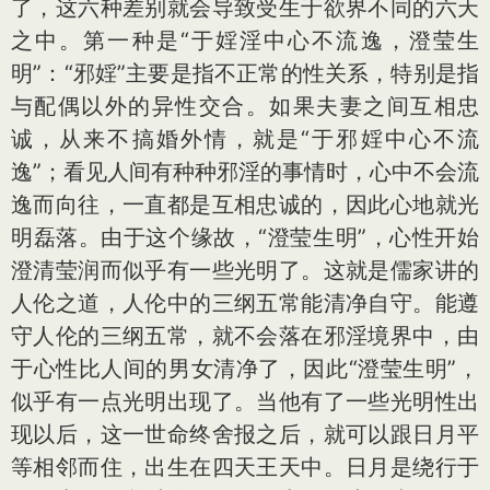
了，这六种差别就会导致受生于欲界不同的六天
之中。第一种是“于婬淫中心不流逸，澄莹生
明”：“邪婬”主要是指不正常的性关系，特别是指
与配偶以外的异性交合。如果夫妻之间互相忠
诚，从来不搞婚外情，就是“于邪婬中心不流
逸”；看见人间有种种邪淫的事情时，心中不会流
逸而向往，一直都是互相忠诚的，因此心地就光
明磊落。由于这个缘故，“澄莹生明”，心性开始
澄清莹润而似乎有一些光明了。这就是儒家讲的
人伦之道，人伦中的三纲五常能清净自守。能遵
守人伦的三纲五常，就不会落在邪淫境界中，由
于心性比人间的男女清净了，因此“澄莹生明”，
似乎有一点光明出现了。当他有了一些光明性出
现以后，这一世命终舍报之后，就可以跟日月平
等相邻而住，出生在四天王天中。日月是绕行于