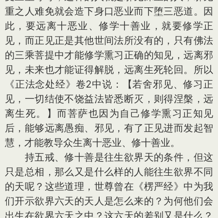
重之人难免就会造下身口恶业而下堕三恶道。因
此，要远离十恶业、修学十善业，就要修学正
见，而正见正是其他世间法所没有的，只有佛法
的三乘菩提中才能修学熏习正确的知见，远离邪
见，未来也才能证得解脱，远离生死轮回。所以
《正法念处经》卷2中说：【若舍邪见、修习正
见，一切结使不饶益法皆悉断灭，则得涅槃，远
离生死。】而菩萨也因为自己修学熏习正知见
后，能够远离愚痴、邪见，有了正见进而发起智
慧，才能教导众生离十恶业、修十善业。
持五戒、修十善是往生欲界天的条件，但这
只是总相，那么又是什么样的人能往生欲界不同
的天呢？这些道理，世尊曾在《楞严经》中为我
们开示欲界六天的天人是怎么来的？为何他们会
出生在欲界六天之中？这六天的差别又是什么？