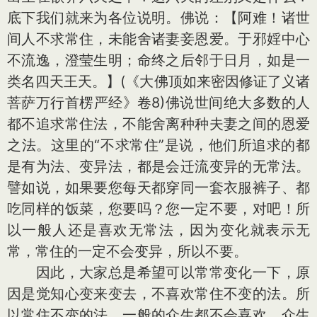
底下我们就来为各位说明。佛说：【阿难！诸世
间人不求常住，未能舍诸妻妾恩爱。于邪婬中心
不流逸，澄莹生明；命终之后邻于日月，如是一
类名四天王天。】(《大佛顶如来密因修证了义诸
菩萨万行首楞严经》卷8)佛说世间绝大多数的人
都不追求常住法，不能舍离种种夫妻之间的恩爱
之法。这里的“不求常住”是说，他们所追求的都
是有为法、变异法，都是会迁流变异的无常法。
譬如说，如果要您每天都穿同一套衣服裤子、都
吃同样的饭菜，您要吗？您一定不要，对吧！所
以一般人还是喜欢无常法，因为变化就表示无
常，常住的一定不会变异，所以不要。
因此，大家总是希望可以常常变化一下，原
因是觉知心变来变去，不喜欢常住不变的法。所
以常住不变的法，一般的众生都不会喜欢，众生