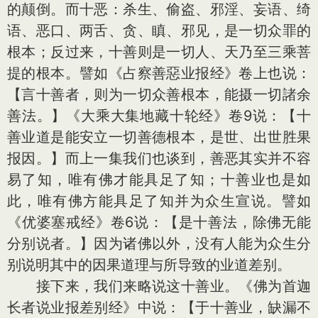
的颠倒。而十恶：杀生、偷盗、邪淫、妄语、绮
语、恶口、两舌、贪、瞋、邪见，是一切众罪的
根本；反过来，十善则是一切人、天乃至三乘菩
提的根本。譬如《占察善惡业报经》卷上也说：
【言十善者，则为一切众善根本，能摄一切諸余
善法。】《大乘大集地藏十轮经》卷9说：【十
善业道是能安立一切善德根本，是世、出世胜果
报因。】而上一集我们也谈到，善恶其实并不容
易了知，唯有佛才能具足了知；十善业也是如
此，唯有佛方能具足了知并为众生宣说。譬如
《优婆塞戒经》卷6说：【是十善法，除佛无能
分别说者。】因为诸佛以外，没有人能为众生分
别说明其中的因果道理与所导致的业道差别。
接下来，我们来略说这十善业。《佛为首迦
长者说业报差别经》中说：【于十善业，缺漏不