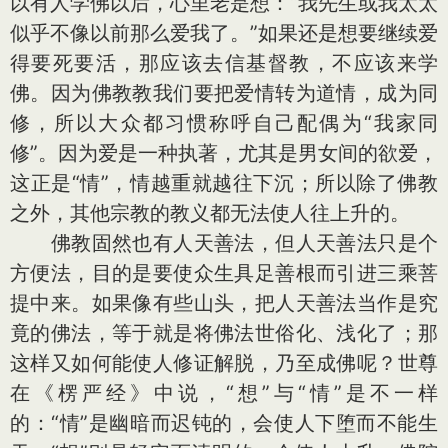
以有人学佛以后，心里老是想：“我先生或我太太
似乎不像以前那么爱我了。”如果还是想要继续爱
得要死要活，那应该去信基督教，不应该来学
佛。因为佛教教我们要把爱情转为道情，成为同
修，所以大众都习惯称呼自己配偶为“我家同
修”。因为爱是一种执著，尤其是男女间的欲爱，
这正是“情”，情越重就越往下沉；所以除了佛教
之外，其他宗教的教义都无法使人往上升的。
佛教固然也有人天善法，但人天善法只是个
方便法，目的是要使众生具足善根而引进三乘菩
提中来。如果像有些山头，把人天善法当作是究
竟的佛法，等于就是将佛法世俗化、浅化了；那
这样又如何能使人修证解脱，乃至成佛呢？世尊
在《楞严经》中说，“想”与“情”是不一样
的：“情”是幽暗而迟钝的，会使人下堕而不能生