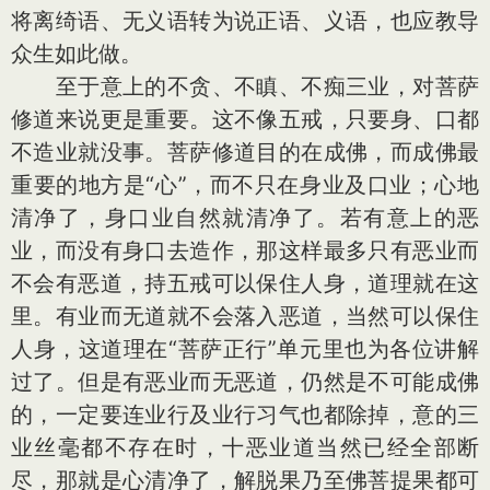
将离绮语、无义语转为说正语、义语，也应教导
众生如此做。
至于意上的不贪、不瞋、不痴三业，对菩萨
修道来说更是重要。这不像五戒，只要身、口都
不造业就没事。菩萨修道目的在成佛，而成佛最
重要的地方是“心”，而不只在身业及口业；心地
清净了，身口业自然就清净了。若有意上的恶
业，而没有身口去造作，那这样最多只有恶业而
不会有恶道，持五戒可以保住人身，道理就在这
里。有业而无道就不会落入恶道，当然可以保住
人身，这道理在“菩萨正行”单元里也为各位讲解
过了。但是有恶业而无恶道，仍然是不可能成佛
的，一定要连业行及业行习气也都除掉，意的三
业丝毫都不存在时，十恶业道当然已经全部断
尽，那就是心清净了，解脱果乃至佛菩提果都可