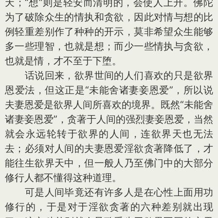
天；“想”则是轻安而清明的，会使人上升。佛陀
为了破除众生的情执和贪欲，因此对情与想的比
例轻重差别作了种种的开示，莫非希望众生能够
多一些理智，也就是想；而少一些情执与贪欲，
也就是情，才不至于下堕。
话说回来，欲界世间的人们喜欢的只是欲界
恩爱法，但这正是“未能舍诸妻妾恩爱”，所以说
夫妻恩爱是欲界人间所喜欢的境界。既然“未能舍
诸妻妾恩爱”，贪著于人间的强烈妻妾恩爱，当然
就会永远轮转于欲界的人间，连欲界天也无法
去；必须对人间的夫妻恩爱淫欲贪著降低了，才
能往生欲界天中，但一般人乃至佛门中的大部分
修行人都不懂得这种道理。
可是人间毕竟还有许多人是在心性上面用功
修行的，于是对于淫欲贪著的六种差别就出现