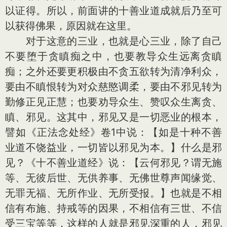
以证得。所以，前面讲的十善业道成就后乃至可
以获得佛果，原因就在这里。
对于这意的三业，也就是心三业，除了自己
不要堕于贪瞋痴之中，也要教导众生远离贪瞋
痴；之外还要更积极由不贪五欲转为清净利众，
要由不瞋恨转为对众慈愍调柔，要由不邪见转为
勤修正见正慧；也要劝导众生、赞叹众生离贪、
瞋、邪见。这其中，邪见又是一切恶业的根本，
譬如《正法念处经》卷1中说：【如是十种不善
业道不饶益业，一切皆以邪见为本。】什么是邪
见？《十不善业道经》说：【云何邪见？谓无施
等、无彼后世、无供养事、无佛世尊声闻缘觉、
无罪无福、无所作业、无所受报。】也就是不相
信有布施、持戒等的因果，不相信有三世、不信
受三宝等等，这样的人就是邪见深重的人，邪见