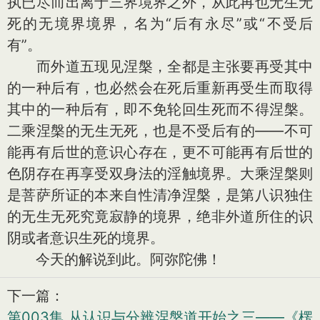
执已尽而出离于三界境界之外，从此再也无生无
死的无境界境界，名为“后有永尽”或“不受后
有”。
而外道五现见涅槃，全都是主张要再受其中
的一种后有，也必然会在死后重新再受生而取得
其中的一种后有，即不免轮回生死而不得涅槃。
二乘涅槃的无生无死，也是不受后有的——不可
能再有后世的意识心存在，更不可能再有后世的
色阴存在再享受双身法的淫触境界。大乘涅槃则
是菩萨所证的本来自性清净涅槃，是第八识独住
的无生无死究竟寂静的境界，绝非外道所住的识
阴或者意识生死的境界。
今天的解说到此。阿弥陀佛！
下一篇：
第003集 从认识与分辨涅槃道开始之三——《楞