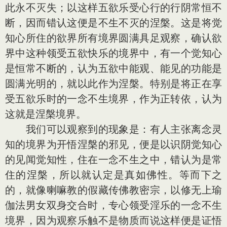
此永不灭失；以这样五欲乐受心行的行阴常恒不
断，因而错认这便是不生不灭的涅槃。这是将觉
知心所住的欲界所有境界圆满具足观察，确认欲
界中这种领受五欲快乐的境界中，有一个觉知心
是恒常不断的，认为五欲中能观、能见的功能是
圆满光明的，就以此作为涅槃。特别是将正在享
受五欲乐时的一念不生境界，作为正转依，认为
这就是涅槃境界。
我们可以观察到的现象是：有人主张离念灵
知的境界为开悟涅槃的邪见，便是以识阴觉知心
的见闻觉知性，住在一念不生之中，错认为是常
住的涅槃，所以就认定是真如佛性。等而下之
的，就像喇嘛教的假藏传佛教密宗，以修无上瑜
伽法男女双身交合时，专心领受淫乐的一念不生
境界，因为观察乐触不是物质而说这样便是证悟