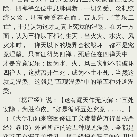
除。四禅等至位中息脉俱断，一切觉受、念想统
统灭除，只有舍受存在而无苦无乐，“苦乐二
亡”，于是认为这才是真正究竟的涅槃。在另一方
面，认为三禅以下都有生灭，当火灾、水灾、风
灾来时，三禅天以下的境界会被毁坏，都不是究
竟涅槃。只有证得第四禅，死后住在四禅天中，
才是究竟安乐；因为水、火、风三灾都不能破坏
四禅天，这就离开生死，成为不生不死，当然这
就是涅槃。这就是“五现涅槃”中的第五种外道涅
槃。
《楞严经》说：【迷有漏天作无为解：“五处
安隐，为胜净依。”如是循环五处究竟，……。】
（《大佛顶如来密因修证了义诸菩萨万行首楞严
经》卷10）外道所证的这五种现见涅槃，全都是
迷惑于有漏天的境界，都是错把有漏天的色界以