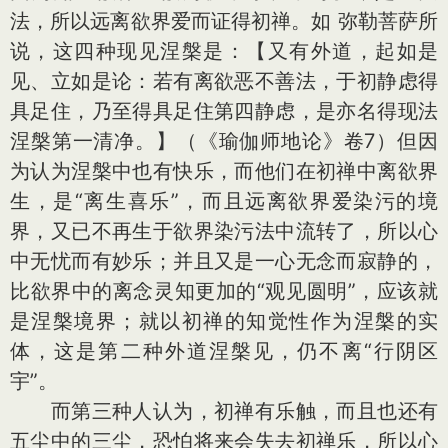
法，所以远离欲界爱而证得初禅。如 弥勒菩萨所
说，这四种现见涅槃是：【又有外道，起如是
见、立如是论：若有离欲恶不善法，于初静虑得
具足住，乃至得具足住第四静虑，是亦名得现法
涅槃第一清净。】（《瑜伽师地论》卷7）但因
为认为涅槃中也有快乐，而他们在初禅中离欲界
生，是“离生喜乐”，而且远离欲界爱染污的境
界，又已不再生于欲界染污法中流转了，所以心
中无忧而有妙乐；并且又是一心无念而寂静的，
比欲界中的离念灵知更加的“观见圆明”，应该就
是涅槃境界；就以初禅的知觉性作为涅槃的实
体，这是第二种外道涅槃见，仍不离“行阴区
宇”。
而第三种人认为，初禅有乐触，而且也还有
五尘中的三尘，恐怕将来会失去初禅乐，所以心