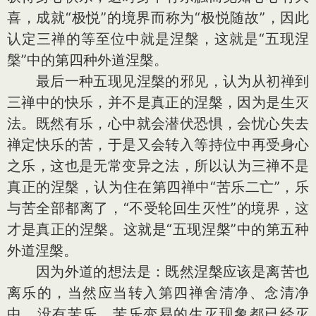
喜，成就“极悦”的境界而称为“极悦随故”，因此
认定三禅的等至位中就是涅槃，这就是“五现涅
槃”中的第四种外道涅槃。
最后一种五现见涅槃的邪见，认为从初禅到
三禅中的快乐，并不是真正的涅槃，因为是生灭
法。既然有乐，心中就会潜伏恐惧，会忧心失去
禅定快乐的苦，于是又会转入等持位中再受身心
之乐，这也是无常变异之法，所以认为三禅不是
真正的涅槃，认为住在第四禅中“苦乐二亡”，乐
与苦全部都离了，“不受轮回生灭性”的境界，这
才是真正的涅槃。这就是“五现涅槃”中的第五种
外道涅槃。
因为外道的想法是：既然涅槃应该是离苦也
离乐的，当然应当转入第四禅舍清净、念清净
中，没有苦乐，苦乐变易的生灭现象都已经灭