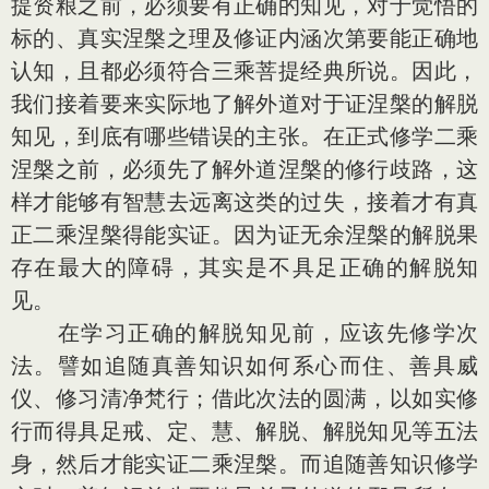
提资粮之前，必须要有正确的知见，对于觉悟的
标的、真实涅槃之理及修证内涵次第要能正确地
认知，且都必须符合三乘菩提经典所说。因此，
我们接着要来实际地了解外道对于证涅槃的解脱
知见，到底有哪些错误的主张。在正式修学二乘
涅槃之前，必须先了解外道涅槃的修行歧路，这
样才能够有智慧去远离这类的过失，接着才有真
正二乘涅槃得能实证。因为证无余涅槃的解脱果
存在最大的障碍，其实是不具足正确的解脱知
见。
在学习正确的解脱知见前，应该先修学次
法。譬如追随真善知识如何系心而住、善具威
仪、修习清净梵行；借此次法的圆满，以如实修
行而得具足戒、定、慧、解脱、解脱知见等五法
身，然后才能实证二乘涅槃。而追随善知识修学