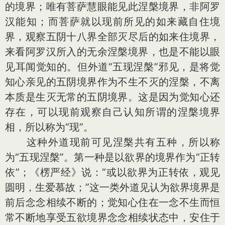
的境界；唯有菩萨慧眼能见此涅槃境界，非阿罗
汉能知；而菩萨就以现前所见的如来藏自住境
界，观察五阴十八界全部灭尽后的如来住境界，
来看阿罗汉所入的无余涅槃境界，也是不能以眼
见耳闻觉知的。但外道“五现涅槃”邪见，是将觉
知心亲见的五阴境界作为不生不灭的涅槃，不离
本质是生灭无常的五阴境界。这是因为觉知心还
存在，可以现前观察自己认知所谓的涅槃境界
相，所以称为“现”。
这种外道现前可见涅槃共有五种，所以称
为“五现涅槃”。第一种是以欲界的境界作为“正转
依”；《楞严经》说：“或以欲界为正转依，观见
圆明，生爱慕故；”这一类外道见认为欲界境界是
前后念念相续不断的；觉知心住在一念不生而恒
常不断地享受五欲境界念念相续状态中，安住于