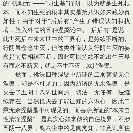
的“扰动元”——“同生基”行阴，以为就是生死根
本，而不知生死的根本其实是第八识如来藏妙真
如性；由于对于“后后有”产生了错误认知和执
著，堕入外道的五种涅槃论中。“后后有”是说，
此世死后在未来世中的三界有，是持续不断的。
行阴虽念念生灭，但这类外道认为行阴生灭的妄
念是前后相续不断，因此可以持续不绝出生三界
有而永不断灭，就是不生不灭，就是涅槃。
然而，佛法四种涅槃中所证的二乘菩提无余
涅槃，却是不可见的，因为所谓的无余涅槃，是
灭去了五阴十八界世间的一切法，无任何一法继
续存在，当然也灭去了能证知的六识心，因此二
乘无余涅槃是不可现见的。而菩萨所证的“本来自
性清净涅槃”，是真实心如来藏的自住境界，不涉
五阴十八界，离六尘中的见闻觉知，非意识所住