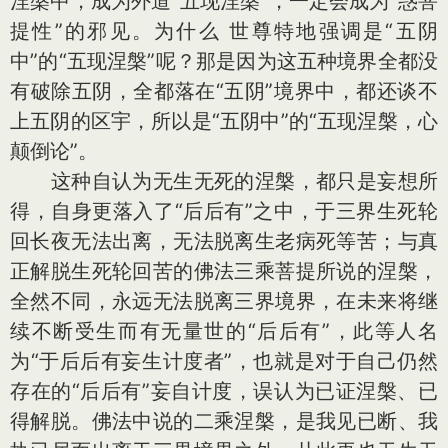
涅槃中，成为外道“五现涅槃”，一定会成为“惑菩
提性”的邪见。为什么 世尊特地强调是“五阴
中”的“五现涅槃”呢？那是因为这五种境界全都没
有破除五阴，全都落在“五阴”境界中，都还谈不
上五阴的区宇，所以是“五阴中”的“五现涅槃，心
颠倒论”。
这种自认为无生无死的涅槃，都只是妄想所
得，自身更落入了“后后有”之中，于三界生死轮
回长夜无法出离，无法脱离生老病死等苦；与真
正解脱生死轮回苦的佛法三乘菩提所说的涅槃，
全然不同，永远无法脱离三界境界，在未来将继
续不断受生而有无量世的“后后有”，此等人名
为“于后后有妄生计度者”，也就是对于自己仍然
存在的“后后有”妄自计度，误认为已证涅槃、已
得解脱。佛法中说的二乘涅槃，是我见已断、我