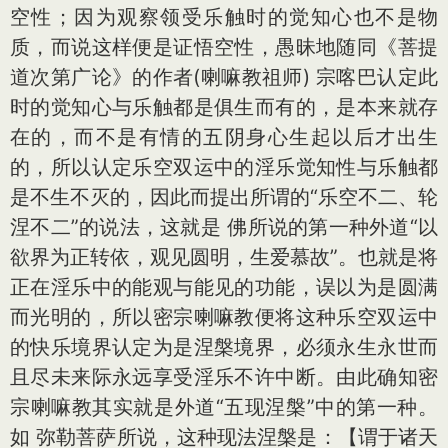
空性；因为观察领受乐触时的觉知心也不是物
质，而说这样便是证悟空性，愚昧地随同《菩提
道次第广论》的作者(喇嘛教祖师) 宗喀巴认定此
时的觉知心与乐触都是俱生而有的，是本来就存
在的，而不是有情的五阴身心生起以后才出生
的，所以认定乐空双运中的淫乐觉知性与乐触都
是不生不灭的，因此而提出所谓的“乐空不二、轮
涅不二”的说法，这就是 佛所说的第一种外道“以
欲界为正转依，观见圆明，生爱慕故”。也就是将
正在淫乐中的能观与能见的功能，误以为是圆满
而光明的，所以密宗喇嘛教便将这种乐空双运中
的快乐境界认定为是涅槃境界，必须永生永世而
且尽未来际永远享受淫乐不许中断。由此确知密
宗喇嘛教其实就是外道“五现涅槃”中的第一种。
如 弥勒菩萨所说，这种现法涅槃是：【谓于诸天