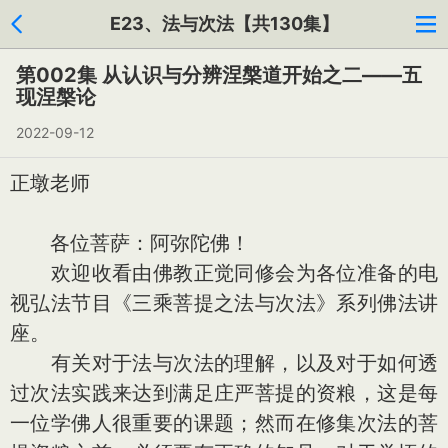
E23、法与次法【共130集】
第002集 从认识与分辨涅槃道开始之二——五
现涅槃论
2022-09-12
正墩老师
各位菩萨：阿弥陀佛！
欢迎收看由佛教正觉同修会为各位准备的电
视弘法节目《三乘菩提之法与次法》系列佛法讲
座。
有关对于法与次法的理解，以及对于如何透
过次法实践来达到满足庄严菩提的资粮，这是每
一位学佛人很重要的课题；然而在修集次法的菩