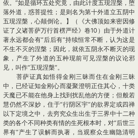
依。”如是循环五处究竟，由此计度五现涅槃，堕
落外道，惑菩提性；是则名为第十外道立五阴中
五现涅槃，心颠倒论。】（《大佛顶如来密因修
证了义诸菩萨万行首楞严经》卷10）由于外道计
著永远都会有“后后有”持续恒常不断，认为这是
不生不灭的涅槃；因此，就依五阴永不断灭的现
象，产生了外道的五种现前可见涅槃的议论邪
见，叫作“五现涅槃”。
菩萨证真如悟得金刚三昧而住在金刚三昧
中，已经证知金刚心而凝聚澄明正住其心，十类
天魔已不能在他身上找到扰乱他的方便；但般若
慧仍然不深妙，住于“行阴区宇”的欲界定或四禅
以下定境之中，去穷究众生出生于三界中十二种
类的各个不同种类有情的生死根本时，对“后世三
界有”产生了误解而执著，当观察众生幽隐清明