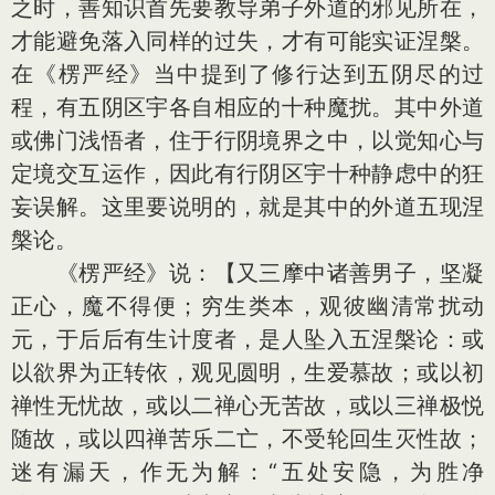
之时，善知识首先要教导弟子外道的邪见所在，
才能避免落入同样的过失，才有可能实证涅槃。
在《楞严经》当中提到了修行达到五阴尽的过
程，有五阴区宇各自相应的十种魔扰。其中外道
或佛门浅悟者，住于行阴境界之中，以觉知心与
定境交互运作，因此有行阴区宇十种静虑中的狂
妄误解。这里要说明的，就是其中的外道五现涅
槃论。
《楞严经》说：【又三摩中诸善男子，坚凝
正心，魔不得便；穷生类本，观彼幽清常扰动
元，于后后有生计度者，是人坠入五涅槃论：或
以欲界为正转依，观见圆明，生爱慕故；或以初
禅性无忧故，或以二禅心无苦故，或以三禅极悦
随故，或以四禅苦乐二亡，不受轮回生灭性故；
迷有漏天，作无为解：“五处安隐，为胜净