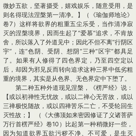
微妙五欲，坚著摄受，嬉戏娱乐，随意受用，是
则名得现法涅槃第一清净。】（《瑜伽师地论》
卷7）这样将欲界的粗重五尘乐受，当作清净寂
灭的涅槃境界，因而生起了“爱慕”追求，不肯放
舍，所以落入了外道见中；因此不但不离“行阴区
宇”，连“色阴、受阴、想阴”三种“区宇”都具足
了。如果有人修得了四色界定，乃至四空定以
后，却因为邪见反而转向追求这种三界中低劣粗
重的境界，其实是从色界、无色界定中下堕了。
第二种五种外道现见涅槃，《楞严经》说：
【或以初禅性无忧故，或以二禅心无苦故，或以
三禅极悦随故，或以四禅苦乐二亡，不受轮回生
灭性故；】 （《大佛顶如来密因修证了义诸菩萨
万行首楞严经》卷10）比起第一种稍微好一些，
因为知道欲界五欲污秽不净、不可爱，是生灭