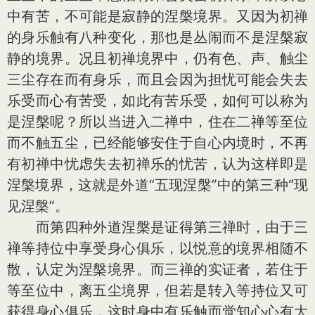
中有苦，不可能是寂静的涅槃境界。又因为初禅
的身乐触有八种变化，那也是丛闹而不是涅槃寂
静的境界。况且初禅境界中，仍有色、声、触尘
三尘存在而有身乐，而且会因为担忧可能会失去
乐受而心有苦受，如此有苦乐受，如何可以称为
是涅槃呢？所以当进入二禅中，住在二禅等至位
而不触五尘，已经能够安住于自心内境时，不再
有初禅中忧虑失去初禅乐的忧苦，认为这样即是
涅槃境界，这就是外道“五现涅槃”中的第三种“现
见涅槃”。
而第四种外道涅槃是证得第三禅时，由于三
禅等持位中享受身心俱乐，以悦意的境界相随不
散，认定为涅槃境界。而三禅的实证者，若住于
等至位中，离五尘境界，但若是转入等持位又可
获得身心俱乐，这时身中有乐触而觉知心心有大