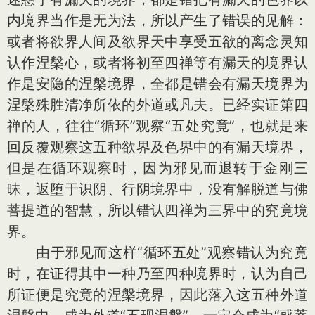
内境界当作是无为法，所以产生了错误的见解：
或者将欲界人间及欲界天中享受五欲的离念灵知
认作涅槃心，或者将初至四禅等有漏天的境界认
作是安隐的涅槃境界，全都是错会有漏天境界为
涅槃殊胜清净所依的外道或凡夫。已经实证第四
禅的人，往往“循环”观察“五处究竟”，也就是来
回反覆观察这五种欲界及色界中的有漏天境界，
但是在循环观察时，因为邪见而退转于金刚三
昧，返堕于识阴、行阴境界中，没有解脱道与佛
菩提道的智慧，所以错认四禅为三界中的究竟境
界。
由于邪见而这样“循环五处”观察错认为究竟
时，在证得其中一种乃至四种境界时，认为自己
所证便是究竟的涅槃境界，因此落入这五种外道