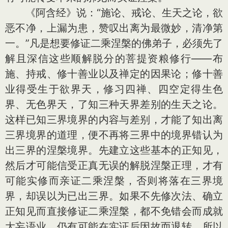
《阿含经》说：“施论、戒论、生天之论，欲
恶不净，上漏为患，赞叹出离为最微妙，清净第
一。”凡是想要修证二乘涅槃的佛弟子，必须先了
解且深信这些顺解脱分的菩提资粮修行——布
施、持戒、修十善业以及禅定的因果论；修十善
业得受生于欲界天，修习四禅、四空定得生色
界、无色界天，了知三种天界差别的生天之论。
这样已知三界境界的内容与差别，才能了知出离
三界境界的道理，便不再将三界中的境界错认为
出三界的涅槃境界。先建立这些基本的正知见，
然后才可能信受正真无误的解脱涅槃正理，才有
可能实修而亲证二乘涅槃，否则将落在三界境
界，却误以为已出三界。如果不先修次法、确立
正知见而直接修证二乘涅槃，都不免错会而成就
大妄语业，仍有可能在实证后因故而退转。所以