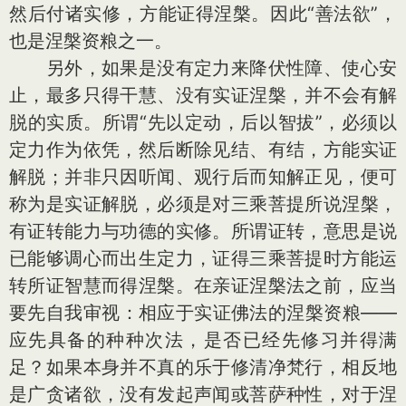
然后付诸实修，方能证得涅槃。因此“善法欲”，
也是涅槃资粮之一。
另外，如果是没有定力来降伏性障、使心安
止，最多只得干慧、没有实证涅槃，并不会有解
脱的实质。所谓“先以定动，后以智拔”，必须以
定力作为依凭，然后断除见结、有结，方能实证
解脱；并非只因听闻、观行后而知解正见，便可
称为是实证解脱，必须是对三乘菩提所说涅槃，
有证转能力与功德的实修。所谓证转，意思是说
已能够调心而出生定力，证得三乘菩提时方能运
转所证智慧而得涅槃。在亲证涅槃法之前，应当
要先自我审视：相应于实证佛法的涅槃资粮——
应先具备的种种次法，是否已经先修习并得满
足？如果本身并不真的乐于修清净梵行，相反地
是广贪诸欲，没有发起声闻或菩萨种性，对于涅