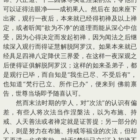
可以证得法眼净——成初果人。然后在 如来座下
出家，观行一夜后，本来就已经得初禅及以上禅
定，或者听闻“欲为不净”的道理而能从深心中信
受，因为心得决定而发起初禅，因为闻法之后继
续深入观行而得证慧解脱阿罗汉。如果本来就已
经具足四禅八定降伏三界爱，在这样一夜深观之
后便得证俱解脱阿罗汉；这样的如来圣弟子，都
是观行已毕，而自知是“我生已尽、不受后有”，
也知道“梵行已立、所作已办”，便来到 佛前禀
告，世尊当场即予随喜认可。
然而末法时期的学人，对“次法”的认识有偏
差，有些人将次法当作涅槃法，以为布施、持
戒、人天善法或者禅定就是证菩提；另一部分的
人，则是努力在布施、持戒等福业的次法，但却