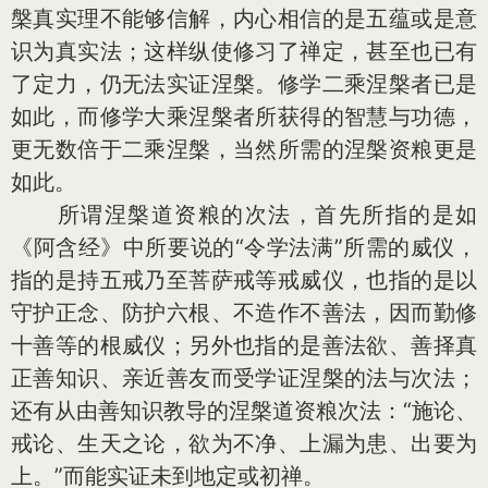
槃真实理不能够信解，内心相信的是五蕴或是意
识为真实法；这样纵使修习了禅定，甚至也已有
了定力，仍无法实证涅槃。修学二乘涅槃者已是
如此，而修学大乘涅槃者所获得的智慧与功德，
更无数倍于二乘涅槃，当然所需的涅槃资粮更是
如此。
所谓涅槃道资粮的次法，首先所指的是如
《阿含经》中所要说的“令学法满”所需的威仪，
指的是持五戒乃至菩萨戒等戒威仪，也指的是以
守护正念、防护六根、不造作不善法，因而勤修
十善等的根威仪；另外也指的是善法欲、善择真
正善知识、亲近善友而受学证涅槃的法与次法；
还有从由善知识教导的涅槃道资粮次法：“施论、
戒论、生天之论，欲为不净、上漏为患、出要为
上。”而能实证未到地定或初禅。