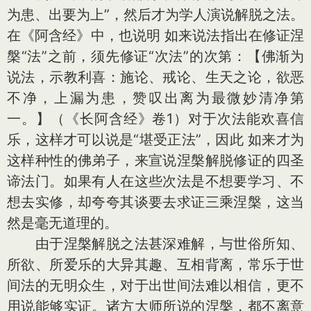
为患、出要为上”，然后才为学人演说解脱之法。
在《阿含经》中，也说明 如来说法指出在修证涅
槃“法”之前，须先修证“次法”的次第：【佛渐为
说法，示教利喜：施论、戒论、生天之论，欲恶
不净，上漏为患，赞叹出离为最微妙清净第
一。】（《长阿含经》卷1）对于次法能欢喜信
乐，这样才可以说是“堪受正法”，因此 如来才为
这样种性的佛弟子，来宣说涅槃解脱修证的四圣
谛法门。如果有人在这些次法是不想要学习、不
想去实修，却夸夸其谈要去求证三乘涅槃，这当
然是毫无道理的。
由于涅槃解脱之法甚深难解，与世俗所知、
所欲、所爱乐的大异其趣、互相背离，常乐于世
间法的无明众生，对于出世间法难以相信，更不
用说能够实证。诸方大师所说的涅槃，都不离意