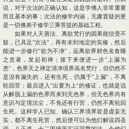
说，对于次法的正确认知，这是学佛人非常重要
而且基本的事；次法的修学内涵，无庸置疑的更
是一切佛弟子修学三乘菩提的基础工程。
如果对人天善法、离欲梵行的因果能信受不
疑，已具足“次法”，再有未到地定的实修，然后
能进一步修行“欲为不净”，远离欲界财色名食睡
之贪著，发起初禅；接下来便进一步“上漏为
患”，色界天之禅定清净境界虽名梵行，但仍然不
是没有漏失的，还有生死，仍属于“上漏”，不离
轮回苦；最后进入“出要为上”的修证，也就是说
从解脱上漏的色界而来到无色界，但无色界尚有
意识与定境法尘，不免还有行苦，仍然不离轮回
生死。这样学人已知、确认三界境界皆是虚妄无
实，都不离生死苦，然后便可以为他们解说四圣
谛、八正道、十二因缘等实证涅槃的法，令他们