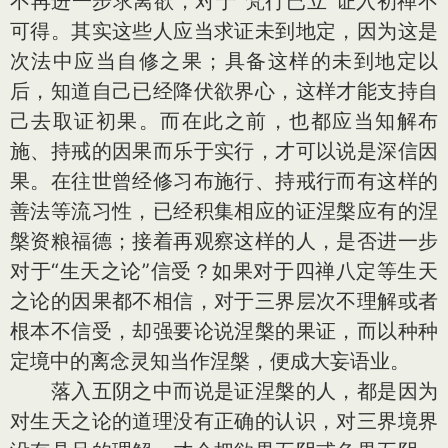
不再进一步求离欲，对于“梵行已立”证入初禅不
可得。其实这些人应当求证未到地定，因为这是
次法中应当自修之果；具备这样的未到地定以
后，知道自己已经降伏欲界心，这样才能支持自
己去取证初果。而在此之前，也都应当知解布
施、持戒的因果而乐于实行，才可以说是深信因
果。在往世曾经修习布施行、持戒行而有这样的
善法等流习性，已经积集相应的证涅槃应有的涅
槃资粮福德；接着再观察这样的人，是否进一步
对于“生天之论”信受？如果对于四禅八定等生天
之论的因果都不相信，对于三界层次不理解或者
根本不信受，却强要论说涅槃的果证，而以种种
定境中的离念灵知当作涅槃，便成大妄语业。
落入五阴之中而说是证涅槃的人，都是因为
对生天之论的道理没有正确的认识，对三界境界