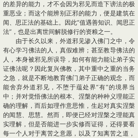
的差异的能力，才不会因为邪见而造下谤法的极
重恶业；而这个能辨别正邪的能力，便是建筑在
闻、思正法的基础上。因此“值遇善知识、闻思正
法”，也是出离世间解脱修行的资粮之一。
由于长久以来，外道邪见渗入佛门之中，令
有心学习佛法的人，真假难辨；甚至教导佛法的
人，本身被邪见所误导，如何有能力能让弟子实
证佛法呢？因此复兴佛教，其中重中之重的当务
之急，就是不断地教育佛门弟子正确的观念，而
能舍弃外道邪见，不堕于蕴处界“有”的境界当
中；并对觉悟佛法的根本、涅槃的种种义理能正
确的理解，而后如理作意思惟，生起对真实涅槃
的闻慧、思慧。然而，即便已经对涅槃之理能真
实理解，但是否能进一步实修而证得，还得要看
每一个人对于离苦之意愿，以及了知离苦之道，