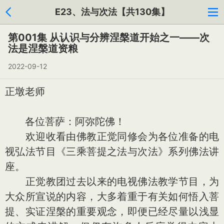
E23、法与次法【共130集】
第001集 从认识与分辨涅槃道开始之一——次
法是涅槃道资粮
2022-09-12
正墩老师
各位菩萨：阿弥陀佛！
欢迎收看由佛教正觉同修会为各位准备的电
视弘法节目《三乘菩提之法与次法》系列佛法讲
座。
正觉教团过去以来的电视佛法教学节目，为
大众所宣说的内容，大多着重于有关如何悟入菩
提、实证涅槃的重要观念，即便已经尽量以浅显