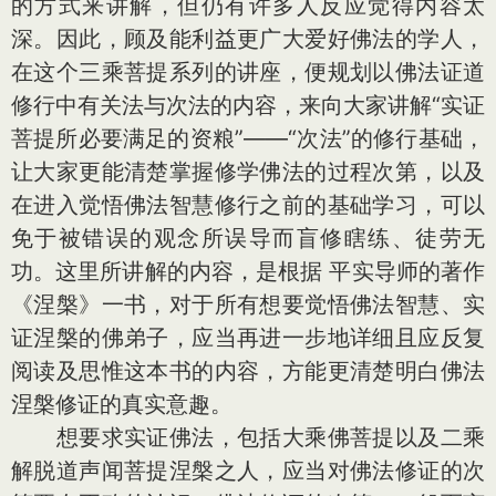
的方式来讲解，但仍有许多人反应觉得内容太
深。因此，顾及能利益更广大爱好佛法的学人，
在这个三乘菩提系列的讲座，便规划以佛法证道
修行中有关法与次法的内容，来向大家讲解“实证
菩提所必要满足的资粮”——“次法”的修行基础，
让大家更能清楚掌握修学佛法的过程次第，以及
在进入觉悟佛法智慧修行之前的基础学习，可以
免于被错误的观念所误导而盲修瞎练、徒劳无
功。这里所讲解的内容，是根据 平实导师的著作
《涅槃》一书，对于所有想要觉悟佛法智慧、实
证涅槃的佛弟子，应当再进一步地详细且应反复
阅读及思惟这本书的内容，方能更清楚明白佛法
涅槃修证的真实意趣。
想要求实证佛法，包括大乘佛菩提以及二乘
解脱道声闻菩提涅槃之人，应当对佛法修证的次