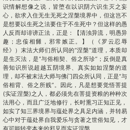
识情解想像之说，皆堕在以识阴六识生灭之妄
心，欲求入住无生无死之涅槃境界中，但这岂不
是想要以生死之法要住于不生死中？但这样的愚
人反而却诽谤正法，正是：【清浊异流，明愚异
趣；忠侫相雠，邪常嫉正。】（《罗云忍辱
经》）末法大师们所认同的“涅槃”道理，本质却
是生灭法，是“与俗相契、俗之所珍”；反倒是真
善知识所说超越五阴境界、真实如如涅槃的道
理，却不被末法大师与佛门四众所认同，正是“与
俗相背、俗之所贱”。因此，凡是想要觉悟菩提
(实证涅槃)之人，都必须先在菩提资粮的种种次
法用心，而且广泛地修行，长时熏习正知正见，
如实了知三界境界与蕴处界之具足内涵，并转易
心中对于蕴处界自我爱乐与贪著之世俗知见，才
有可能转变本来的邪见而实证涅槃。