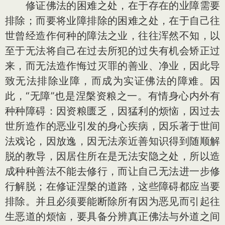
修证佛法的困难之处，在于存在的业障需要
排除；而要将业障排除的困难之处，在于自己往
世曾经造作何种的障法之业，往往浑然不知，以
至于无法将自己在过去所犯的过失有机会矫正过
来，而无法造作悔过灭罪的善业、净业，因此导
致无法排除业障，而成为实证佛法的障难。因
此，“无障”也是涅槃资粮之一。有情身心内外有
种种障碍：因资粮匮乏，因猛利的烦恼，因过去
世所造作的恶业引发的身心疾病，因乐著于世间
法戏论，因放逸，因无法亲近善知识得到随顺解
脱的教导，因居住所在是无法安隐之处，所以造
成种种善法不能去修行，而让自己无法进一步修
行解脱；在修证涅槃的道路，这些障碍都应当要
排除。并且必须要能断除所有因为恶见而引起往
生恶道的烦恼，要具备分辨真正佛法与外道之间