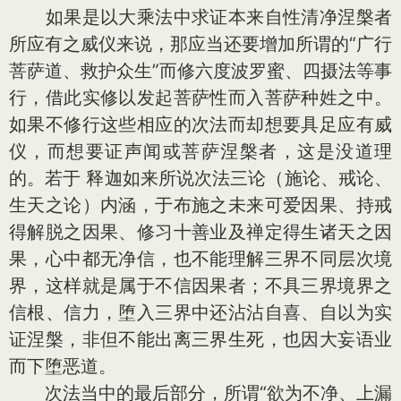
如果是以大乘法中求证本来自性清净涅槃者
所应有之威仪来说，那应当还要增加所谓的“广行
菩萨道、救护众生”而修六度波罗蜜、四摄法等事
行，借此实修以发起菩萨性而入菩萨种姓之中。
如果不修行这些相应的次法而却想要具足应有威
仪，而想要证声闻或菩萨涅槃者，这是没道理
的。若于 释迦如来所说次法三论（施论、戒论、
生天之论）内涵，于布施之未来可爱因果、持戒
得解脱之因果、修习十善业及禅定得生诸天之因
果，心中都无净信，也不能理解三界不同层次境
界，这样就是属于不信因果者；不具三界境界之
信根、信力，堕入三界中还沾沾自喜、自以为实
证涅槃，非但不能出离三界生死，也因大妄语业
而下堕恶道。
次法当中的最后部分，所谓“欲为不净、上漏