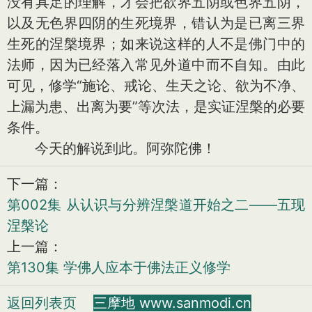
没有具足的理解，才会把欲界五阴或色界五阴，
以及无色界四阴的生死境界，错认为是已离三界
生死的涅槃境界；如来说这样的人不是佛门中的
法师，因为已经落入常见外道中而不自知。由此
可见，修学“施论、戒论、生天之论、欲为不净、
上漏为患、出离为要”等次法，是实证涅槃的必要
条件。
今天的解说到此。阿弥陀佛！
下一篇：
第002集 从认识与分辨涅槃道开始之二——五现
涅槃论
上一篇：
第130集 学佛人应本于佛法正义修学
返回列表页
三摩地 www.sanmodi.cn