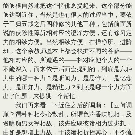
能够很自然地把这个忆佛念提起来。这个部分能
够达到近住，当然是也有很大的过程当中，要依
于三归五戒之后四种修的其他三种，包括前面所
说的伏除性障所相对应的澄净方便，还有修习定
力的相续方便。当然相续方便，在禅净班、进阶
班，这个亲教师基本上都会根据不同的菩萨——
他相对应的、所遭遇的——相对应他个人的一个
不能深入，而来依于后面会提到的，到底是六种
力中的哪一种力？是听闻力、是思惟力、是忆念
力、是正知力、是精进力？到底是哪一个力方面
出了问题，来提供一个帮忙。
我们再来看一下近住之后的调顺：【云何调
顺？谓种种相令心散乱，所谓色声香味触相，及
贪瞋痴男女等相故。彼先应取彼诸相为过患想，
由如是想增上力故，于彼诸相折挫其心，不令流