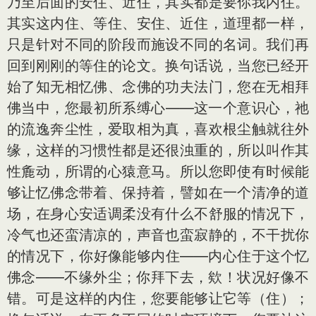
乃至后面的安住、近住，其实都是要你我内住。
其实这内住、等住、安住、近住，道理都一样，
只是针对不同的阶段而施设不同的名词。我们再
回到刚刚的等住的论文。换句话说，当您已经开
始了知无相忆佛、念佛的功夫法门，您在无相拜
佛当中，您最初所系缚心——这一个意识心，祂
的流逸奔尘性，爱取相为真，喜欢根尘触就往外
缘，这样的习惯性都是还很浊重的，所以叫作其
性麁动，所谓的心猿意马。所以您即使有时候能
够让忆佛念带着、保持着，譬如在一个清净的道
场，在身心安适调柔没有什么不舒服的情况下，
冷气也还蛮清凉的，声音也蛮寂静的，不干扰你
的情况下，你好像能够内住——内心住于这个忆
佛念——不缘外尘；你拜下去，欸！状况好像不
错。可是这样的内住，您要能够让它等（住）；