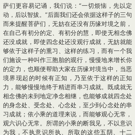
萨们更容易记诵，我们说：“一切烦恼，先以定
动，后以智拔。”后面我们还会依据这样子的三句
而来提醒菩萨们，无妨在还没有历缘对境之前，
在自己有初分的定、有初分的慧，即使无相念佛
还没成就，即使四念处还没观行成就，无妨就能
够依于这样子的熏习、这样的练习，而有一个我
们施设一种叫作三胞胎的观行，慢慢地来增长你
的定力，也顺便帮助大家在历缘对境当中，当恶
境界现起的时候有正知，乃至依于这样的正知
力，能够慢慢地终于精进而串习成就。既成就无
相念佛的未到地定净念相继，也能够成就四念处
的身念处、受念处、心念处，至少到心念处的串
习成就；依小乘的道理来说，而能够观心无常，
观六识心无常。所谓的小乘的断我见，不以意识
为我，不执意识所执、所取的这些五阴、十二