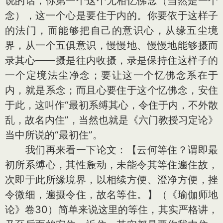
说的话，你第一个这个无相忆佛念（当然是一个
念），这一个心是要住于内的。你要依于这样子
的法门，而能够把自己的意识心，从缘五尘境
界，从一个五俱意识，慢慢地、慢慢地能够摄而
录其心——摄是往内收摄，录是保持住这样子的
一个定境法尘净念；要让这一个忆佛念系在于
内，就是系念；而且心要住于这个忆佛念，安住
于此，这叫作“最初系缚其心，令住于内，不外散
乱，故名内住”，当然也就是《六门教授习定论》
当中所说的“最初住”。
我们再来看一下论文：【云何等住？谓即最
初所系缚心，其性麁动，未能令其等住遍住故，
次即于此所缘境界，以相续方便、澄净方便，挫
令微细，遍摄令住，故名等住。】（《瑜伽师地
论》卷30）简单来说这里的等住，其实严格讲，