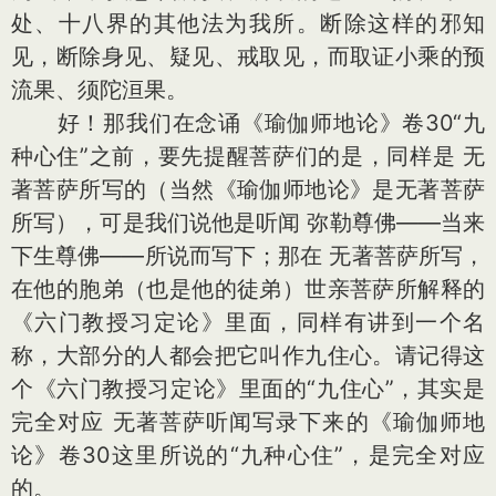
处、十八界的其他法为我所。断除这样的邪知
见，断除身见、疑见、戒取见，而取证小乘的预
流果、须陀洹果。
好！那我们在念诵《瑜伽师地论》卷30“九
种心住”之前，要先提醒菩萨们的是，同样是 无
著菩萨所写的（当然《瑜伽师地论》是无著菩萨
所写），可是我们说他是听闻 弥勒尊佛——当来
下生尊佛——所说而写下；那在 无著菩萨所写，
在他的胞弟（也是他的徒弟）世亲菩萨所解释的
《六门教授习定论》里面，同样有讲到一个名
称，大部分的人都会把它叫作九住心。请记得这
个《六门教授习定论》里面的“九住心”，其实是
完全对应 无著菩萨听闻写录下来的《瑜伽师地
论》卷30这里所说的“九种心住”，是完全对应
的。