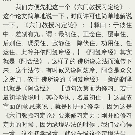
我们方便先把这一个《六门教授习定论》，
这个论文简单地说一下，时间许可也简单地解说
一下。《六门教授习定论》：【释曰：于彼住
中，差别有九，谓：最初住、正念住、覆审住、
后别住、调柔住、寂静住、降伏住、功用住、任
运住。此等并依阿笈摩经，】《阿笈摩经》其实
就是《阿含经》，这样子的 佛所说之法而流传下
来。这个法传，有时候又说阿笈摩、阿含是众义
之所归，依于 佛所说的《阿笈摩经》，新的翻译
也就是《阿含经》。【随句次第而为修习。若于
最初学缘境时，其心坚执，名最初住。】这里依
字面的意思来说，就是刚开始修学，因为这是
《六门教授习定论》要来修习定力；刚开始修习
定力的时候，因为缘境界法的时候，我们要心得
一境。这个初学缘境，就要先缘这个定境法尘，