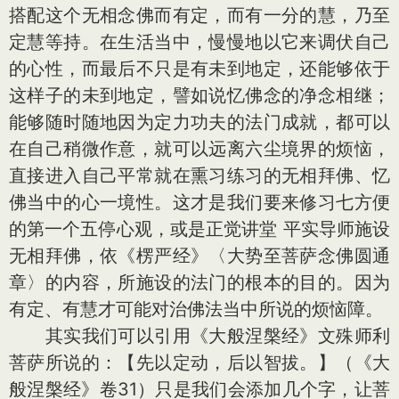
搭配这个无相念佛而有定，而有一分的慧，乃至
定慧等持。在生活当中，慢慢地以它来调伏自己
的心性，而最后不只是有未到地定，还能够依于
这样子的未到地定，譬如说忆佛念的净念相继；
能够随时随地因为定力功夫的法门成就，都可以
在自己稍微作意，就可以远离六尘境界的烦恼，
直接进入自己平常就在熏习练习的无相拜佛、忆
佛当中的心一境性。这才是我们要来修习七方便
的第一个五停心观，或是正觉讲堂 平实导师施设
无相拜佛，依《楞严经》〈大势至菩萨念佛圆通
章〉的内容，所施设的法门的根本的目的。因为
有定、有慧才可能对治佛法当中所说的烦恼障。
其实我们可以引用《大般涅槃经》文殊师利
菩萨所说的：【先以定动，后以智拔。】（《大
般涅槃经》卷31）只是我们会添加几个字，让菩