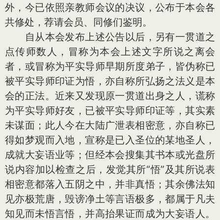
外，今已依照亲教师会议的决议，公布于本会各
共修处，荐请会员、同修们鉴明。
自从本会发布上述公告以后，另有一贯道之
点传师数人，冒称为本会上述文字所说之离会
者，或冒称为平实导师早期所度弟子，皆伪称已
被平实导师印证为悟，亦自称所弘扬之法义是本
会的正法。近来又发现原一贯道出身之人，谎称
为平实导师好友，已被平实导师印证等，其实素
未谋面；此人今在大陆广泄表相密意，亦自称已
得如梦观而入地，宣称是已入圣位的某地圣人，
成就大妄语业等；但经本会搜集其书本或光盘所
说内容加以检查之后，发觉其所“悟”及其所说表
相密意都落入五阴之中，并非真悟；其余佛法知
见亦极荒唐，毁谤净土等言语极多，都属于凡夫
知见而未悟言悟，并高抬果证而成为大妄语人。