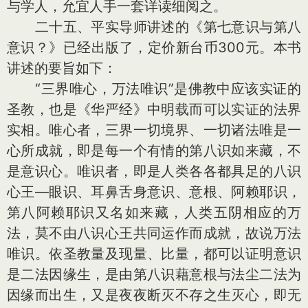
与学人，允宜人手一套详读细阅之。
二十五、平实导师讲述的《第七意识与第八
意识？》已经出版了，定价新台币300元。本书
讲述的要旨如下：
“三界唯心，万法唯识”是佛教中应该实证的
圣教，也是《华严经》中明载而可以实证的法界
实相。唯心者，三界一切境界、一切诸法唯是一
心所成就，即是每一个有情的第八识如来藏，不
是意识心。唯识者，即是人类各各都具足的八识
心王—眼识、耳鼻舌身意识、意根、阿赖耶识，
第八阿赖耶识又名如来藏，人类五阴相应的万
法，莫不由八识心王共同运作而成就，故说万法
唯识。依圣教量及现量、比量，都可以证明意识
是二法因缘生，是由第八识藉意根与法尘二法为
因缘而出生，又是夜夜断灭不存之生灭心，即无