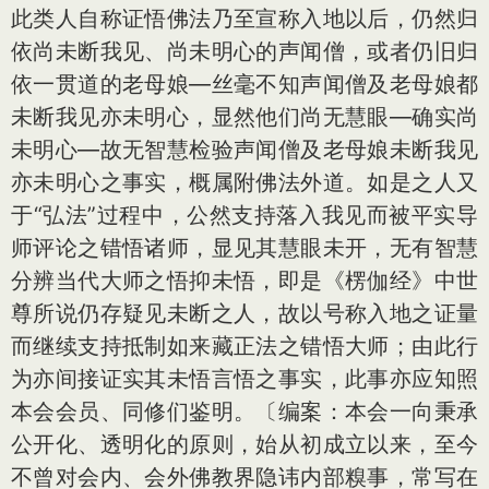
此类人自称证悟佛法乃至宣称入地以后，仍然归
依尚未断我见、尚未明心的声闻僧，或者仍旧归
依一贯道的老母娘—丝毫不知声闻僧及老母娘都
未断我见亦未明心，显然他们尚无慧眼—确实尚
未明心—故无智慧检验声闻僧及老母娘未断我见
亦未明心之事实，概属附佛法外道。如是之人又
于“弘法”过程中，公然支持落入我见而被平实导
师评论之错悟诸师，显见其慧眼未开，无有智慧
分辨当代大师之悟抑未悟，即是《楞伽经》中世
尊所说仍存疑见未断之人，故以号称入地之证量
而继续支持抵制如来藏正法之错悟大师；由此行
为亦间接证实其未悟言悟之事实，此事亦应知照
本会会员、同修们鉴明。〔编案：本会一向秉承
公开化、透明化的原则，始从初成立以来，至今
不曾对会内、会外佛教界隐讳内部糗事，常写在