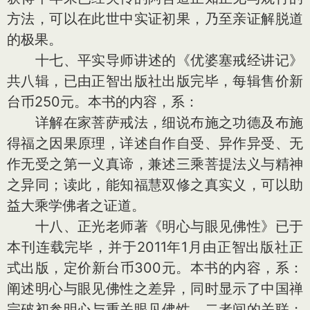
方法，可以在此世中实证初果，乃至亲证解脱道
的极果。
十七、平实导师讲述的《优婆塞戒经讲记》
共八辑，已由正智出版社出版完毕，每辑售价新
台币250元。本书的内容，系：
详解在家菩萨戒法，细说布施之功德及布施
得福之因果原理，详述自作自受、异作异受、无
作无受之第一义真谛，兼述三乘菩提法义与精神
之异同；读此，能知福慧双修之真实义，可以助
益大乘学佛者之证道。
十八、正光老师著《明心与眼见佛性》已于
本刊连载完毕，并于2011年1月由正智出版社正
式出版，定价新台币300元。本书的内容，系：
阐述明心与眼见佛性之差异，同时显示了中国禅
宗破初参明心与重关眼见佛性，二者间的关联；