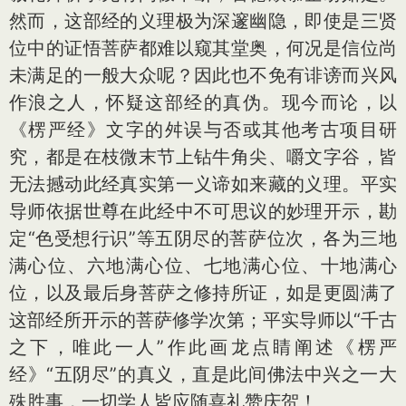
然而，这部经的义理极为深邃幽隐，即使是三贤
位中的证悟菩萨都难以窥其堂奥，何况是信位尚
未满足的一般大众呢？因此也不免有诽谤而兴风
作浪之人，怀疑这部经的真伪。现今而论，以
《楞严经》文字的舛误与否或其他考古项目研
究，都是在枝微末节上钻牛角尖、嚼文字谷，皆
无法撼动此经真实第一义谛如来藏的义理。平实
导师依据世尊在此经中不可思议的妙理开示，勘
定“色受想行识”等五阴尽的菩萨位次，各为三地
满心位、六地满心位、七地满心位、十地满心
位，以及最后身菩萨之修持所证，如是更圆满了
这部经所开示的菩萨修学次第；平实导师以“千古
之下，唯此一人”作此画龙点睛阐述《楞严
经》“五阴尽”的真义，直是此间佛法中兴之一大
殊胜事，一切学人皆应随喜礼赞庆贺！