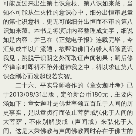
可能反过来出生第七识意根、第八识如来藏，当
知不可能从生灭性的意识心中，细分出恒审思量
的第七识意根，更无可能细分出恒而不审的第八
识如来藏。本书是将演讲内容整理成文字，细说
如是内容，并已在《正觉电子报》连载完毕，今
汇集成书以广流通，欲帮助佛门有缘人断除意识
我见，跳脱于识阴之外而取证声闻初果；嗣后修
学禅宗时即得不堕外道神我之中，得以求证第八
识金刚心而发起般若实智。
二十六、平实导师著作的《童女迦叶考》已
于2013/08/31出版，定价新台币180元，主要内
涵如下：童女迦叶是佛世率领五百丘于人间的历
史事实，是以童贞行而依止菩萨戒弘化于人间的
大菩萨，不依别解脱戒（声闻戒）来弘化于人
间。这是大乘佛教与声闻佛教同时存在于佛世的