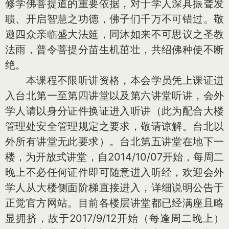
修学佛菩提道的重要依据，对于学人深具振聋发
聩、开启智慧之功德，佛子们千万不可错过。敬
邀四众亲临盛大法筵，同沐如来不可思议之圣教
法雨，普令菩提分苗生机茁壮，共绍佛种使不断
绝。
本课程不限听讲资格，本会学员凭上课证进
入台北第一至第四讲堂以及第六讲堂听讲，会外
学人请以身分证件换证进入听讲（此为配合大楼
管理处安全管理规定之要求，敬请谅解。台北以
外所有讲堂无此要求）。台北第五讲堂在地下一
楼，为开放式讲堂，自2014/10/07开始，每周二
晚上不必任何证件即可随意进入听经，欢迎会外
学人从大楼侧面阶梯直接进入，详细说明公告于
正觉官方网站。目前各楼层讲堂都已经满座且略
显拥挤，故于2017/9/12开始（每逢周二晚上）