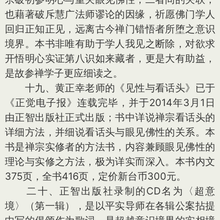
也藉著破斥慧广法师谬论的因缘，祈愿佛门学人
回归正知正见，远离古今禅门错悟者所堕之意识
境界。本书非唯有助于学人我见之断除，对欲求
开悟明心实证第八识如来藏者，更是大有助益，
是故参禅学子更应细读之。
十九、黄正幸老师的《见性与看话头》已于
《正觉电子报》连载完毕，并于2014年3月1日
由正智出版社正式出版；书中详说禅宗看话头的
详细方法，并细说看话头与眼见佛性的关系。本
书是禅宗实修者的方法书，内容兼顾眼见佛性的
理论与实修之方法，极为详实而深入。本书内文
375页，全书416页，定价新台币300元。
二十、正智出版社录制的CD名为〈超意
境〉（第一辑），是以平实导师在各辑公案拈提