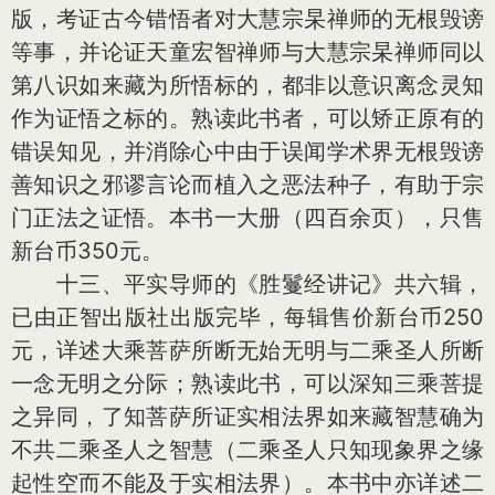
版，考证古今错悟者对大慧宗杲禅师的无根毁谤
等事，并论证天童宏智禅师与大慧宗杲禅师同以
第八识如来藏为所悟标的，都非以意识离念灵知
作为证悟之标的。熟读此书者，可以矫正原有的
错误知见，并消除心中由于误闻学术界无根毁谤
善知识之邪谬言论而植入之恶法种子，有助于宗
门正法之证悟。本书一大册（四百余页），只售
新台币350元。
十三、平实导师的《胜鬘经讲记》共六辑，
已由正智出版社出版完毕，每辑售价新台币250
元，详述大乘菩萨所断无始无明与二乘圣人所断
一念无明之分际；熟读此书，可以深知三乘菩提
之异同，了知菩萨所证实相法界如来藏智慧确为
不共二乘圣人之智慧（二乘圣人只知现象界之缘
起性空而不能及于实相法界）。本书中亦详述二