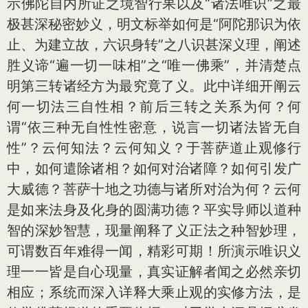
示佛陀自内所证之境智行果以及“诸法唯识”之最
极甚深秘密妙义，明文标举如何是“阿陀那识为依
止、为建立故，六识身转”之八识甚深义理，阐述
胜义谛“遍一切一味相”之“唯一佛乘”，并清楚点
明第三转诸经方为最究竟了义。此中详细开阐云
何一切法三自性相？前后三转之关系为何？何
谓“依三种无自性性密意，说言一切诸法皆无自
性”？云何知法？云何知义？于菩萨道止观修行
中，如何遣除诸相？如何对治诸障？如何引发广
大威德？菩萨十地之功德与诸所对治为何？云何
是如来法身及化身的圆满功德？平实导师以道种
智的深妙智慧，现量阐释了义正法之种智妙理，
可谓数百年难得一闻，精彩可期！所演示唯识义
理一一皆是自心现量，真实证解者闻之必然亲切
相应；系统而深入详释大乘止观的实修方法，是