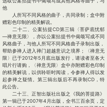
选取公案拈提书中偈颂写成其他风格等曲子，与
他
人所写不同风格的曲子，共同录制；盒中附
赠彩色印制的精美解说。
二十二、公案拈提CD第三辑〈菩萨底忧郁
—禅意无限〉，亦以公案拈提书中偈颂写成不同
风格曲子，与他人所写不同风格曲子录制出版，
帮助参禅人进入禅门超越意识之境界；〈禅意无
限〉已于2012年5月底出版发行，请读者至各大
唱片行请购，〈禅意无限〉盒中亦附赠彩色印制
的精美解说，以供聆听时阅读，令参禅人得以发
起参禅之疑情。第三辑出版后不再录制CD，特
此公告。
二十三、正智出版社出版之《我的菩提路》
第一辑已于2007年4月出版，全书三百余页，定