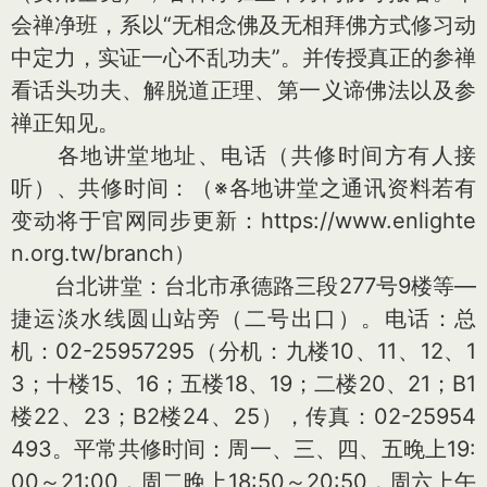
会禅净班，系以“无相念佛及无相拜佛方式修习动
中定力，实证一心不乱功夫”。并传授真正的参禅
看话头功夫、解脱道正理、第一义谛佛法以及参
禅正知见。
各地讲堂地址、电话（共修时间方有人接
听）、共修时间：（※各地讲堂之通讯资料若有
变动将于官网同步更新：https://www.enlighte
n.org.tw/branch）
台北讲堂：台北市承德路三段277号9楼等—
捷运淡水线圆山站旁（二号出口）。电话：总
机：02-25957295（分机：九楼10、11、12、1
3；十楼15、16；五楼18、19；二楼20、21；B1
楼22、23；B2楼24、25），传真：02-25954
493。平常共修时间：周一、三、四、五晚上19:
00～21:00，周二晚上18:50～20:50，周六上午