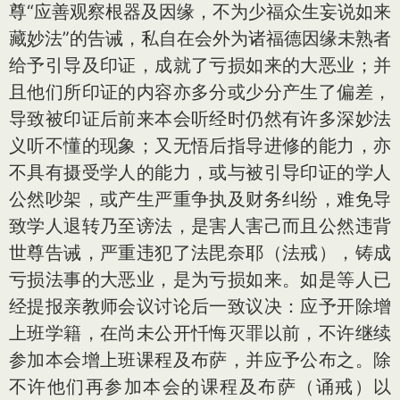
尊“应善观察根器及因缘，不为少福众生妄说如来
藏妙法”的告诫，私自在会外为诸福德因缘未熟者
给予引导及印证，成就了亏损如来的大恶业；并
且他们所印证的内容亦多分或少分产生了偏差，
导致被印证后前来本会听经时仍然有许多深妙法
义听不懂的现象；又无悟后指导进修的能力，亦
不具有摄受学人的能力，或与被引导印证的学人
公然吵架，或产生严重争执及财务纠纷，难免导
致学人退转乃至谤法，是害人害己而且公然违背
世尊告诫，严重违犯了法毘奈耶（法戒），铸成
亏损法事的大恶业，是为亏损如来。如是等人已
经提报亲教师会议讨论后一致议决：应予开除增
上班学籍，在尚未公开忏悔灭罪以前，不许继续
参加本会增上班课程及布萨，并应予公布之。除
不许他们再参加本会的课程及布萨（诵戒）以