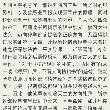
五阴区宇的意涵，细说五阴习气种子断尽时的境
界相，以及善恶业果报实现因果律的原理，同时
也说明五十种魔扰与邪见的内容。具大心之四众
佛弟子，可藉此书所揭示的经中妙义，熏习大乘
法义，迈向修学佛菩提道之正确方向，乃至得以
进求实证第一义谛。此经所说诸余经典中未曾详
述之极深妙法教，平实导师一一详细阐述，令久
修行者阅读之后震惊感动，诚乃前无古人的旷世
巨作。而对于《楞严经》的礼赞，自古即有“自从
一读《楞严》后，不看人间糟粕书”的盛誉。隋朝
智者法师听闻这部《楞严经》是阐述诸佛世尊的
无上心要，很遗憾这部经当时并没有翻译来到中
土。因此，他就早晚朝著天竺的方向礼拜，祈求
这部经典能早日到中土来，直至命终，如此地虔
诚礼拜祈求无有间辍中断，古德欣慕企盼如是。