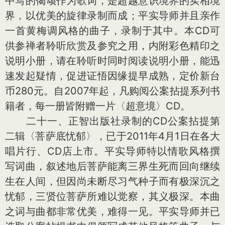
中写的偈颂作为歌词，是超越意识境界的实相境
界，以优美的旋律录制而成；平实导师并且亲作
一首黄梅调风格的曲子，录制于其中。本CD可
供参禅者聆听欣赏及参究之用，内附彩色精印之
说明小册，请在聆听时同时阅读说明小册，能迅
速发起疑情，促进证悟因缘提早成熟，定价新台
币280元。自2007年起，凡购阅公案拈提系列书
籍者，每一册皆附赠一片〈超意境〉CD。
二十一、正智出版社录制的CD公案拈提第
二辑〈菩萨底忧郁〉，已于2011年4月1日在各大
唱片行、CD店上市。平实导师特以情歌风格撰
写词曲，叙述地后菩萨能离三界生死而回向继续
生在人间，但因尚未断尽习气种子而有极深沉之
忧郁，三贤位菩萨所难以觉察，其义极深。本曲
之词与曲都非常优美，难得一见。平实导师并已