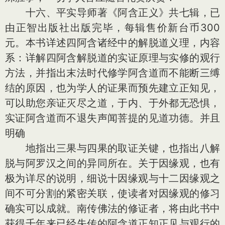
十六、平实导师著《阿含正义》共七辑，已
由正智出版社出版完毕，每辑售价新台币300
元。本书详述四阿含诸经中的解脱道义理，内容
系：详解四阿含解脱道的实证原理与实修的观行
方法，并指出末法时代修学阿含道而不能断三缚
结的原因，也为学人的证果而预先建立正知见，
可以助您亲证灭尽之道，于内、于外都无恐惧，
实证阿含道而不退失声闻菩提的见道功德。并且
明确
地指出三果与四果的取证关键，也指出八解
脱与阿罗汉之间的异同所在。关于因缘观，也有
极为详尽的说明，细说十因缘观与十二因缘观之
间不可分割的紧密关联，使读者对因缘观的修习
确实可以成就。南传佛法的修证者，将由此书中
获得千年来已经失传的阿含道正知正见与观行的