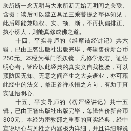
乘所断一念无明与大乘所断无始无明间之关联、
含摄；读后可以建立具足三乘菩提之整体知见，
此后即能兼顾权、实、顿、渐，不再执偏排正、
执小谤大，则能真修成佛之道。
十四、平实导师的《维摩诘经讲记》共六
辑，已由正智出版社出版完毕，每辑售价新台币
250元。本经为禅门照妖镜，凡修学般若、证悟
明心者，皆应以此经典的真实义自我检验，可以
预防因无知、无意之间产生之大妄语业，亦可藉
此经中的法义，修正参禅求悟之方向，有助于真
实证悟明心。
十五、平实导师的《楞严经讲记》共十五
辑，已由正智出版社出版完毕，每辑售价新台币
300元。本经为密教部之重要的真实经典，经中
宣说明心与见性之内涵极为详细，并且详细解说