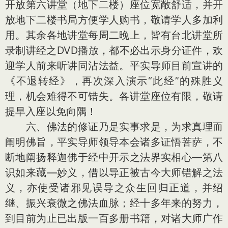
开放第六讲堂（地下二楼）座位宽敞舒适，并开
放地下二楼书局方便学人购书，敬请学人多加利
用。其余各地讲堂每周二晚上，皆有台北讲堂所
录制讲经之DVD播放，都不必出示身分证件，欢
迎学人前来听讲同沾法益。平实导师目前宣讲的
《不退转经》，再次深入演示“此经”的殊胜义
理，机会难得不可错失。各讲堂座位有限，敬请
提早入座以免向隅！
六、佛法的修证乃是实事求是，为求真理而
阐明佛旨，平实导师领导本会诸多证悟菩萨，不
断地阐扬释迦佛于经中开示之法界实相心—第八
识如来藏—妙义，借以导正被古今大师错解之法
义，亦使受诸邪见误导之众生回归正道，并绍
继、振兴衰微之佛法血脉；经十多年来的努力，
到目前为止已出版一百多册书籍，对诸大师广作