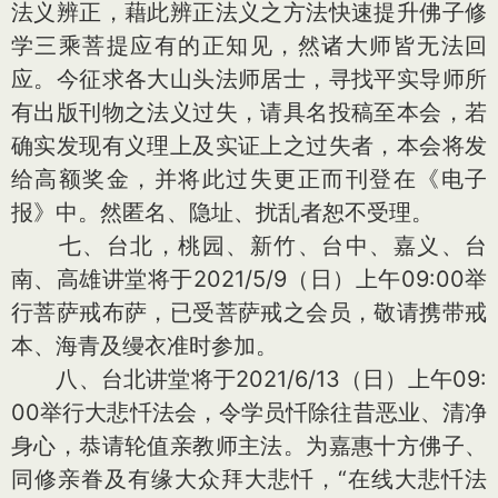
法义辨正，藉此辨正法义之方法快速提升佛子修
学三乘菩提应有的正知见，然诸大师皆无法回
应。今征求各大山头法师居士，寻找平实导师所
有出版刊物之法义过失，请具名投稿至本会，若
确实发现有义理上及实证上之过失者，本会将发
给高额奖金，并将此过失更正而刊登在《电子
报》中。然匿名、隐址、扰乱者恕不受理。
七、台北，桃园、新竹、台中、嘉义、台
南、高雄讲堂将于2021/5/9（日）上午09:00举
行菩萨戒布萨，已受菩萨戒之会员，敬请携带戒
本、海青及缦衣准时参加。
八、台北讲堂将于2021/6/13（日）上午09:
00举行大悲忏法会，令学员忏除往昔恶业、清净
身心，恭请轮值亲教师主法。为嘉惠十方佛子、
同修亲眷及有缘大众拜大悲忏，“在线大悲忏法