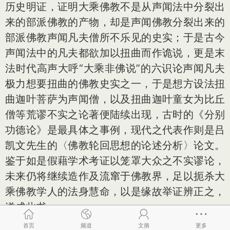
历史明证，证明大乘佛教不是从声闻法中分裂出
来的部派佛教的产物，却是声闻佛教分裂出来的
部派佛教声闻凡夫僧所不乐见的史实；于是古今
声闻法中的凡夫都欲加以扭曲而作诡说，更是末
法时代高声大呼“大乘非佛说”的六识论声闻凡夫
极力想要扭曲的佛教史实之一，于是想方设法扭
曲迦叶菩萨为声闻僧，以及扭曲迦叶童女为比丘
僧等荒谬不实之论著便陆续出现，古时的《分别
功德论》是最具体之事例，现代之代表作则是吕
凯文先生的〈佛教轮回思想的论述分析〉论文。
鉴于如是假藉学术考证以笼罩大众之不实谬论，
未来仍将继续造作及流窜于佛教界，足以扼杀大
乘佛教学人的法身慧命，以是缘故举证辨正之，
遂成此书。
二十七、平实导师讲述的《人间佛教》已于
首页
频道
文摘
更多