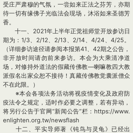
受庄严肃穆的气氛，一尝如来正法之芬芳，亦期
待一切有缘佛子光临法会现场，沐浴如来圣德芳
香。
十一、2021年上半年正觉祖师堂开放参访日
期为：1/3、2/12、2/13、2/14、4/24、4/25。
（详细参访途径请参阅本报第41、42期之公告，
非开放时间请勿前来参访。本会为大乘清净道
场，对修持外道法的假藏传佛教—喇嘛教四大教
派假名出家众恕不接待！真藏传佛教觉囊派僧众
不在此限。）
※本会各项法务活动将视疫情变化及政府防
疫法令之规定，适时作必要之调整，若有异动，
将另行公告于官网“新闻公告”栏：https://www.
enlighten.org.tw/newsflash
十二、平实导师著《钝鸟与灵龟》已经出