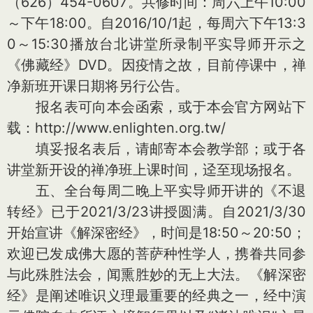
（626）454-0607。共修时间：周六上午10:00
～下午18:00。自2016/10/1起，每周六下午13:3
0～15:30播放台北讲堂所录制平实导师开示之
《佛藏经》DVD。因疫情之故，目前停课中，禅
净新班开课日期将另行公告。
报名表可向本会函索，或于本会官方网站下
载：http://www.enlighten.org.tw/
填妥报名表后，请邮寄本会教学部；或于各
讲堂新开设的禅净班上课时间，迳至现场报名。
五、全台每周二晚上平实导师开讲的《不退
转经》已于2021/3/23讲授圆满。自2021/3/30
开始宣讲《解深密经》，时间是18:50～20:50；
欢迎已发成佛大愿的菩萨种性学人，携眷共同参
与此殊胜法会，闻熏胜妙的无上大法。《解深密
经》是阐述唯识义理最重要的经典之一，经中演