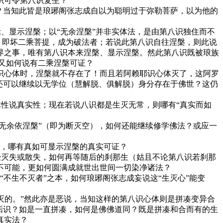
识可令第八识复生？
？当知此皆是琅琊阁张志成自以为聪明过于弥勒菩萨，以为他的
示、显示涅槃；以“无余涅槃”并非实体法，是由第八识独住而不
，即坏二乘菩提，成为破法者；若说此第八识自往涅槃，则此说
界之事，唯有第八识本来涅槃、显示涅槃。然此第八识既被琅族
？又如何说有二乘涅槃可证？
识心体时，涅槃就不存在了！而且若阿赖耶识心体灭了，这阿罗
还可以继续以无学位（慧解脱、俱解脱）身分存在于佛世？这仍
体性说真实性；现在若说八识都是生灭无常，则哪有“真实而如
无余依涅槃”（即为断灭空），如何还能继续修学佛法？或应一
后，哪有真如可显示涅槃的真实可证？
经灭失或散失，如何再等随后的刹那生（姑且不论第八识若刹那
不可能，更如何圆满成就世出世间一切染净诸法？
“不生不灭者”之本，如何琅琊阁张志成妄说这“生灭心”能变
不灭的。”然此亦是恶说，当知这样的第八识心体则是拼凑变异合
垢识？如是一直拼凑，如何是佛佛道同？既是拼凑和合而有的生
真实法？