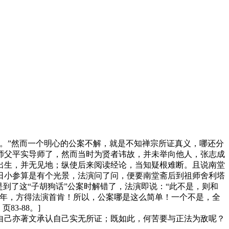
。”然而一个明心的公案不解，就是不知禅宗所证真义，哪还分
师父平实导师了，然而当时为贤者讳故，并未举向他人，张志成
出生，并无见地；纵使后来阅读经论，当知疑根难断。且说南堂
日小参算是有个光景，法演问了问，便要南堂斋后到祖师舍利塔
到了这“子胡狗话”公案时解错了，法演即说：“此不是，则和
二年，方得法演首肯！所以，公案哪是这么简单！一个不是，全
3-88。]
自己亦著文承认自己实无所证；既如此，何苦要与正法为敌呢？