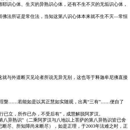
赖耶识心体、生灭的异熟识心体，还有不生不灭的无垢识心体，
而佛法所证是常住法，当知这第八识心体本来就不生不灭—常恒
这就与外道断灭见论者所说无异无别，这也等于释迦牟尼佛直接
涅槃……若能如是以其正慧如实随观，出离“三有”……便自了
行已立，所作已办，不受后有”，成慧解脱阿罗汉。
、第八异熟识”（二乘阿罗汉与八地以上菩萨的第八异熟识皆已舍
断尽、所知障尚未断尽），如是正理，于2003年法难之时，正