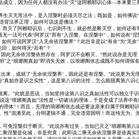
无法成立，因为任何人都没有办法“灭”这阿赖耶识心体—本来要三
三界生灭无常法中，是入涅槃时必须灭尽之法；既如是，如何佛说
而违背法界正理，如何可说这是佛法？
，而灭了阿赖耶识后，七识则不生，就必然是断灭空，如何还有
既无一法可代表“阿罗汉”而有“入涅槃、在涅槃中”，如何说有“
如何可说阿罗汉“入无余依涅槃界”？此岂非是以“有余”为“无
回，如何得无“后有”？
如’，因此无余依涅槃依然存在，阿罗汉不会断灭。”然此说亦是无
明”之“琅琊阁真如”即消失无效，以琅琊阁张志成既不知何谓假
而独立出来，成就了‘无余依涅槃界’，因此还是有涅槃。”此说更
与“真如亦是识之实性”，这是第八识的法性，怎么能脱离第八识
是要脱离。”此犹是恶说，当知坚持这第八识之真如法性可以独立于
说这“琅琊阁真如”法性是一切诸法的理体，于是变成了法界中
诸法的理体”！而且，无理的琅琊阁张志成还要这原来归属于阿赖
体、性”混淆至此，分明逻辑不通，完全违背因明！而这纯无为、
者，可免涅槃归于断灭。”此说亦有过失，当知已灭之“琅琊阁第八
二乘涅槃是化城，非是究竟；此即说二乘无余依涅槃界是依真实