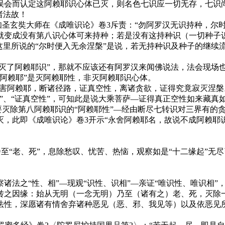
误会而认定这阿赖耶识心体已灭，则名色七识应一切无存，七识
诸法故！
知圣玄奘大师在《成唯识论》卷3斥责：“勿阿罗汉无识持种，尔
就变成没有第八识心体可来持种；若是没有这持种识（一切种子
这里所说的“尔时便入无余涅槃”是说，若无持种识及种子的继续
汉灭了阿赖耶识”，那就不应该还有阿罗汉来闻佛说法，法会现场
阿赖耶”是灭阿赖耶性，非灭阿赖耶识心体。
爱，害阿赖耶，断诸径路，证真空性，离诸贪欲，证得究竟寂灭涅槃
者”、“证真空性”，可知此是说大乘菩萨—证得真正空性如来藏真
说要灭除第八阿赖耶识的“阿赖耶性”—经由断尽七转识对三界有
，此即《成唯识论》卷3开示“永舍阿赖耶名，故说不成阿赖耶
”乃至“老、死”，息除愁叹、忧苦、热恼，观察如是“十二缘起”
诸法之“性、相”—现观“识性、识相”—亲证“唯识性、唯识相
转之因缘：始从无明（一念无明）乃至（诸有之）老、死，灭除
法性，深愿诸有情舍弃诸种恶见（恶、邪、我见等）以及依恶见