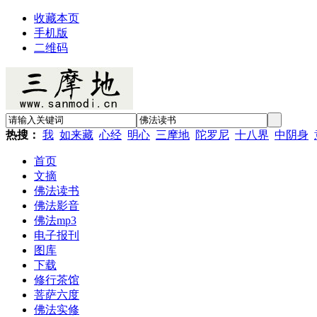
收藏本页
手机版
二维码
热搜：
我
如来藏
心经
明心
三摩地
陀罗尼
十八界
中阴身
首页
文摘
佛法读书
佛法影音
佛法mp3
电子报刊
图库
下载
修行茶馆
菩萨六度
佛法实修