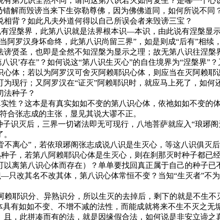
说有第九识全然不同；请问这第八识若灭如何复生？是哪一个心
说乃错解而毁谤当来下生弥勒尊佛，因为佛佛道同，如何所说不同
说相背？如此凡夫外道何得以自己所误会者来毁谤三宝？
此说有涅槃界，此第八识就是法界根本识—本识，由此说有涅槃显
当阿罗汉身坏命终，此第八识尚留三界”，如是则成“后有”相续
法谤贤圣，也即是全然不知涅槃为显示之理；故无第八识往涅槃
八识’存在”？如何说这“第八识生灭心”的自住境界为“涅槃界”
识心体；若以为阿罗汉可舍灭阿赖耶识心体，则应当在灭阿赖耶
可为现行；又阿罗汉在“证灭”阿赖耶识时，就应马上死了，如何
切法种子？
的真实性？这本是有真实如如不变的第八识心体，依祂如如不变的
能符合张志成的主张，显见其说大谬不正。
种子识灭后，三界一切诸法即无可现行，八地菩萨就应入“琅琊阁
了。
相，皆不离心”，若依琅琊阁张志成说八识是生灭心，等这八识俱灭
异熟种子，若第八阿赖耶识心体是生灭心，则在刹那灭时种子都已
可以离第八识心体而存在）？单单要找回真正属于自己的种子已
识—只改其名不改其体，第八识心体常恒不变？当知“生灭者”不为
了这阿赖耶识分、异熟识分，所以生灭的去掉后，剩下的就是不生
心体具有如如不变、不增不减的法性，而能成就将来不生不灭之无
。且，此拼凑而有的法，就是因缘假合法，如何说是非安立谛之