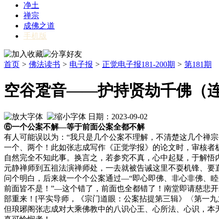
净土
禅宗
成佛之道
手机版
首页
>
佛法读书
>
电子报
>
正觉电子报181-200期
>
第181期
空谷跫音——护持贤劫千佛（连
日期：2023-09-02
⑥一个公案不解—等于前面公案全都不解
有人可能误以为：“我只是几个公案不理解，不清楚这几个禅
一个、两个！此如张志成写作《正觉学报》的论文时，审核者
自然完全不知此事。换言之，若参究不真，心中起疑，于解悟
元静禅师到五祖法演禅师处，一去就被告诫这里不耍机锋、要
问个明白，后来就一个个公案通过—“即心即佛、非心非佛、睦
前面皆不是！”—这个错了，前面也全都错了！南堂即请慈悲
部重来！
[平实导师，《宗门道眼：公案拈提第三辑》〈第一九九则
但琅琊阁张志成对大乘佛教中的八识心王、心所法、心识，本