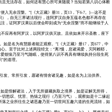
尚且无法存在，如何还有慧心所可来随观？当知若第八识心体断
时便入无余涅槃。”
[《大正藏》册31，页13，下6-7。]
—这不是
识），自无三界诸法现行，连阿罗汉自身五蕴名色都不再存在
流注，证阿罗汉果以后便会即刻成为“无余涅槃”而不能继续于人
也不应再有阿罗汉，以阿罗汉俱灭故。且依如来开示圣教，座下
。如是名为有慧眼者能正观察。”
[《大正藏》册17，页677，中
如心。至于比对上述两段经文：“离?慢，息诸渴爱，灭阿赖耶，
的贪爱烦恼乃至习气随眠，使得第八识不再具有继续执持分段生死
识”的道理。
无尽引发、常所引发，愿诸有情舍诸见趣，如是名为上法供养。
”，如是悟解诸法，入于无所摄藏执取之境界，如是证解无所得，
一切愁叹、忧苦、热恼之现行（乃至习气），观察如是十二缘起
所落之业所往生之诸恶趣乃至一切世间五趣六道的生死流转，如