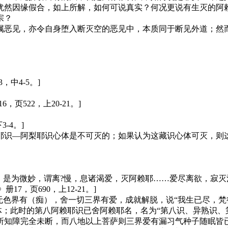
犹然因缘假合，如上所解，如何可说真实？何况更说有生灭的阿
宗？
属恶见，亦令自身堕入断灭空的恶见中，本质同于断见外道；然
，中4-5。]
，页522，上20-21。]
-4。]
耶识—阿梨耶识心体是不可灭的；如果认为这藏识心体可灭，则
，是为微妙，谓离?慢，息诸渴爱，灭阿赖耶……爱尽离欲，寂灭
册17，页690，上12-21。]
无色界有（痴），舍一切三界有爱，成就解脱，说“我生已尽，梵
心体；此时的第八阿赖耶识已舍阿赖耶名，名为“第八识、异熟识
知障完全未断，而八地以上菩萨则三界爱有漏习气种子随眠皆已