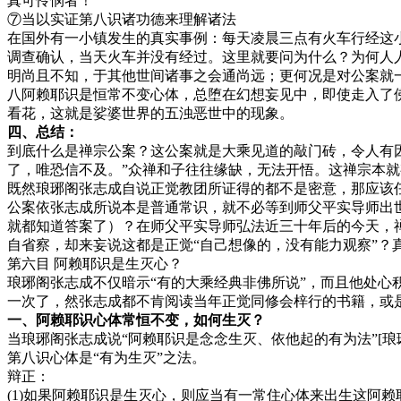
真可怜悯者！
⑦当以实证第八识诸功德来理解诸法
在国外有一小镇发生的真实事例：每天凌晨三点有火车行经这
调查确认，当天火车并没有经过。这里就要问为什么？为何人
明尚且不知，于其他世间诸事之会通尚远；更何况是对公案就
八阿赖耶识是恒常不变心体，总堕在幻想妄见中，即使走入了
看花，这就是娑婆世界的五浊恶世中的现象。
四、总结：
到底什么是禅宗公案？这公案就是大乘见道的敲门砖，令人有
了，唯恐信不及。”众禅和子往往缘缺，无法开悟。这禅宗本
既然琅琊阁张志成自说正觉教团所证得的都不是密意，那应该
公案依张志成所说本是普通常识，就不必等到师父平实导师出
就都知道答案了）？在师父平实导师弘法近三十年后的今天，
自省察，却来妄说这都是正觉“自己想像的，没有能力观察”？
第六目 阿赖耶识是生灭心？
琅琊阁张志成不仅暗示“有的大乘经典非佛所说”，而且他处心
一次了，然张志成都不肯阅读当年正觉同修会梓行的书籍，或
一、阿赖耶识心体常恒不变，如何生灭？
当琅琊阁张志成说“阿赖耶识是念念生灭、依他起的有为法”
[琅
第八识心体是“有为生灭”之法。
辩正：
(1)如果阿赖耶识是生灭心，则应当有一常住心体来出生这阿