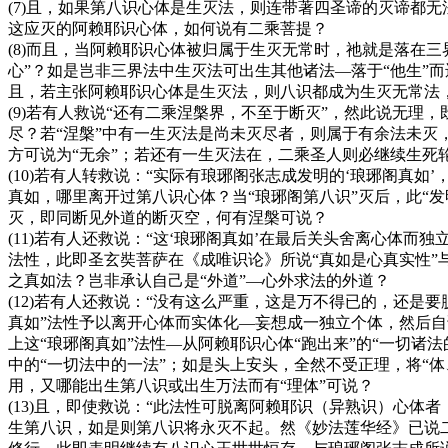
(7)且，如果第八识心体是生灭法，则连带著四圣谛的灭谛都
这应灭的阿赖耶识心体，如何说有二乘菩提？
(8)而且，当阿赖耶识心体被归属于生灭无常时，祂就是落在
心”？如是岂非三界法中生灭法可出生其他诸法—落于“他生”
且，若主张阿赖耶识心体是生灭法，则八识都成为生灭无常法
(9)若有人救说“还有二乘涅槃界，不至于断灭”，然此说无理，
尽？若“涅槃”中有一生灭法是尚未灭尽者，则属于有余法未灭，
方可说为“无余”；若还有一生灭法在，二乘圣人则必继续生死轮
(10)若有人转救说：“实际有琅琊阁张志成发明的‘琅琊阁真
真如，哪里离开过第八识心体？当“琅琊阁第八识”灭后，此“发
灭，即同断见外道的断灭空，何有涅槃可说？
(11)若有人还救说：“这‘琅琊阁真如’在最后关头舍离心体
法性，此即圣玄奘菩萨在《成唯识论》所说“真如是心真实性”
之真如法？岂非承认自己是“外道”—心外求法的外道？
(12)若有人还救说：“没有这么严重，这是万不得已的，还
真如”法性予以离开心体而实体化—妄想成一独立个体，然后自
上这“琅琊阁真如”法性—从阿赖耶识心体“跑出来”的“一切
中的“一切法中的一法”；如是头上安头，全然不受正理，将“
用，又哪能出生第八识或出生万法而有“理体”可说？
(13)且，即使救说：“此法性可脱离阿赖耶识（异熟识）心体
生第八识，如是则第八识将永灭不起。然《妙法莲华经》已说