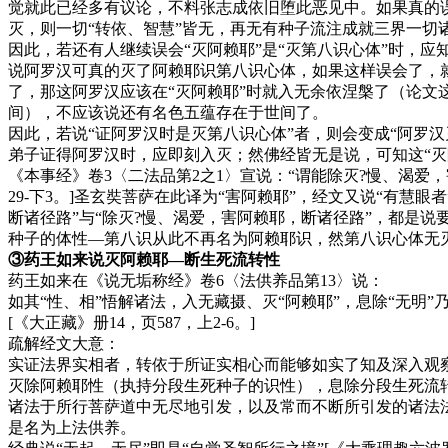
觉就此已经多有议论，不料张志成依旧堕此恶见中。如果真的
灭，则一切“转依、智慧”皆无，再无有种子流注成就三界一切
因此，若还有人继续误会“灭阿赖耶”是“灭第八识心体”时，应
说阿罗汉可真的灭了阿赖耶识第八识心体，如果这样误会了，
了，那这阿罗汉应该在“灭阿赖耶”时就入无余依涅槃了（论文
间），不应该说还有名色五蕴存在于世间了。
因此，若说“证阿罗汉时是灭第八识心体”者，则会变成“阿罗
弟子证得阿罗汉时，应即刻入灭；然佛经皆无是说，可知这“灭
《本事经》卷3〈二法品第2之1〉宣说：“谓能除灭?慢、渴
29-下3。]
圣玄奘菩萨在此译为“害阿赖耶”，经文又说“有慧眼
断诸径路”与“除灭?慢、渴爱，害阿赖耶，断诸径路”，都是
种子的体性—第八识从此不再名为阿赖耶识，然第八识心体无灭
③药王如来说灭阿赖耶—断生死流转性
药王如来在《说无垢称经》卷6〈法供养品第13〉说：
如其“性、相”悟解诸法，入无藏摄、灭“阿赖耶”，息除“无明
[《大正藏》册14，页587，上2-6。]
疏解经文大意：
实证法界实相者，转依于所证实相心而能够如实了知及深入观察
灭除阿赖耶性（执持分段生死种子的识性），息除分段生死流
诸法于所行菩萨道中无尽地引发，以及常而不断所引发的诸法
是名为上法供养。