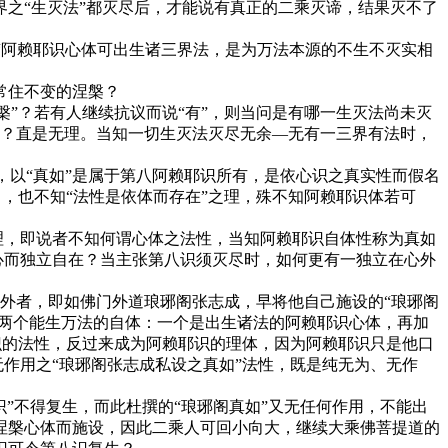
界之“生灭法”都灭尽后，才能说有真正的二乘灭谛，结果灭不了
“阿赖耶识心体可出生诸三界法，是为万法本源的不生不灭实相
常住不变的涅槃？
涅槃”？若有人继续抗议而说“有”，则当问是有哪一生灭法尚未灭
余”？直是无理。当知一切生灭法灭尽无余—无有一三界有法时，
理，以“真如”是属于第八阿赖耶识所有，是依心识之真实性而假名
名，也不知“法性是依体而存在”之理，殊不知阿赖耶识体若可
为无理，即说者不知何谓心体之法性，当知阿赖耶识自体性称为真如
心而独立自在？当主张第八识须灭尽时，如何更有一独立在心外
识外者，即如佛门外道琅琊阁张志成，早将他自己施设的“琅琊阁
有两个能生万法的自体：一个是出生诸法的阿赖耶识心体，再加
耶识的法性，反过来成为阿赖耶识的理体，因为阿赖耶识只是他口
无作用之“琅琊阁张志成私设之真如”法性，既是纯无为、无作
识”不得复生，而此杜撰的“琅琊阁真如”又无任何作用，不能出
涅槃心体而施设，因此二乘人可回小向大，继续大乘佛菩提道的