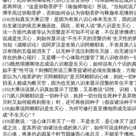
修行，此即表明继续有八识心王世世恒存，与琅琊阁张志成所
若再辩说：“这是弥勒菩萨于《瑜伽师地论》所说。”当知此
博学高过弥勒菩萨，否则如何会认为弥勒菩萨与释迦牟尼佛所
(14)当知真实大乘正理：是因为有第八识心体本无生灭，因
出生诸法的状态来施设故。因此，若有人说“第八识是生灭心，
法一方面代表彼等认为涅槃是不可知不可证者，不仅是谤佛谤
说成是生灭心，则如何显示这“不生不灭的涅槃仍有‘生灭性的第
当知《成唯识论》说阿罗汉是舍第八识阿赖耶名，不舍其第八
汉有情的五蕴就消失了，以无种子流注刹那生灭故，自无诸法
存在的身心现行，又是哪一个心体取代接管了第八识收存的一
(15)既然琅琊阁张志成说八识都是生灭心，如何说有八个识
如不变”性可说？则佛陀所说三乘菩提诸经必须全面修改，方
若以为八地菩萨的“灭阿赖耶识”是灭阿赖耶识心体，则此一切
切圣人都成为断灭空，因为也无第八识来显示涅槃的常住不变
(16)大乘法说第八识真如显示了涅槃，又圣教说“识性、识
(17)第八阿赖耶识是一切种子识，执持一切分段生死种子及
灭时又如何能再刹那生）时，还可再收回种子（假设诸法种子
(18)如果说阿赖耶识是生灭心，为何可修行直至佛地而成无垢
成“不生灭心”？
(19)若救说：“这心体只有灭了一些，不是全灭，是心体灭
成之法，是其所说“由诸法合成的第八识”，如何可说这样的
灭心体，将来也必因某个时节因缘而心体总灭，不能至于佛地