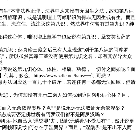
及“有生”本非法界正理，法界中从来没有无因生之法，故知第八识
生阿赖耶识，或是说明理上阿赖耶识为何非无因生或有生。而且
注生、流注住、流注灭这第八识，然法界中何曾有过第九识？纯
已证得这心体，唯识增上慧学中也应说有第九识，圣玄奘菩萨的
第九识；然真谛三藏之后已有人发现这“别于第八识的阿摩罗
识”，所以虽然真谛三藏没有使用第九识之名，却有其误导大众
说。
没有说这第九识心体、体性、相貌、功德，一切付之阙如呢？而
其，多么。https://www.zdic.net/hans/一何]
可悲？
想办法回应这一百九十个破斥，若连任何一条都无法回应，但请
慈大悲，为何却没有开示二乘人如何找到这阿赖耶识心体？且，
诸法而入无余依涅槃界？岂非是说永远无法取证无余依涅槃？
张志成要否定佛世所有阿罗汉们都不是阿罗汉吗？
耶识祂自己入‘涅槃界’去，因此无碍此‘不受后有’”，然此说更
“阿赖耶识”如何存在于涅槃界？而且，“涅槃界”是不出不入而