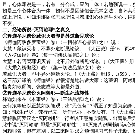
且，心体即说是一，若有二分合成，应为二体！若勉强说一，
如是三个心体合为一体，如何不是因缘假合无常之法，自坏其
综上所说，可知琅琊阁张志成所说阿赖耶识心体是生灭心，纯
不变。
二、经论所说“灭阿赖耶”之真义
①释迦牟尼佛说藏识灭者即是外道断见戏论
《楞伽阿跋多罗宝经》卷1〈一切佛语心品第1之1〉说：
大慧！藏识灭者，不异外道断见论议。
[《大正藏》册16，页483
《入楞伽经》卷2〈集一切佛法品第3之1〉说：
大慧！若阿梨耶识灭者，此不异外道断见戏论。
[《大正藏》册16
《大乘入楞伽经》卷1〈集一切法品第2之1〉说：
若藏识灭者，即不异外道断灭论。
[《大正藏》册16，页593，下3
这三部异译的《楞伽经》都很清楚地告诉大家：这藏识—阿赖
指责如琅琊阁、张志成等人都是外道。
②释迦牟尼佛说灭阿赖耶—断生死流转性
释迦如来在《本事经》卷6〈三法品第3之1〉说：
云何汝等应以正慧如实随观，出“无色有”？谓正了知是为寂静
知：“我生已尽，梵行已立，所作已办，不受后有。”
[《大正藏》
慧解脱阿罗汉之“灭阿赖耶”，行者以正慧如实随观，出离最后
此中说“灭阿赖耶”即是“灭阿赖耶性”，非灭第八识阿赖耶识
阿赖耶名，但有差别，以二乘阿罗汉之烦恼障习气种子未断、所