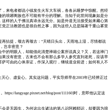
了，来电者都说小镇发生火车大车祸，各各从睡梦中惊醒。然经
趣的琅琊阁族也不可能有半分的理解。当知于此世间现象如是分
，这样的人于佛法真谛永远无分。如是外道无法接受如来藏心第
正觉正法教团也是很自然之事，因为这些人总是隔著千重山雾里
提再拈提，颂古再颂古：“天晴日头出，天雨地上湿，尽情都说
，岂非密意？
会中的明眼人，却能借此清楚禅籍公案所说真义？又，若这禅门
如果没有密意，古来也不会有那么多学人参究直到老死，应该早
菩萨可由此心体亲证，作深入观行，继续道业前进；如何有人不
灭心、虚妄心。其实这问题，平实导师早在2003年已经辨正过
e.pixnet.net/blog/post/111160]
时，意即他认定这
都不会是无因生，为何这出生诸法的第八识阿赖耶识，却要因为琅