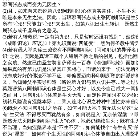
琊阁张志成而变为无因生？
(2)且，如来向来都说第八识阿赖耶识心体真实常住、不生不灭
唯是本来无生之法。因此，当琅琊阁张志成主张阿赖耶识是生
所有“心识”只能由“心识”来出生，如第八识出生七转识；既
属张志成子虚乌有之恶见。
(3)若有人转救说“一定有第九识，只是暂时还没有找到”，
《成唯识论》应该加上第九识而说“四能变”；然为何圣教中皆
(4)若有愚人举真谛三藏说有不同阿黎耶识（阿赖耶识的异译
识”之说，实际是真谛三藏个人错解圣教之后的创见，包括他翻
之实质。然这已由圣玄奘菩萨译出一百卷《瑜伽师地论》而加
如果真的有第九识是法界真正实相心，而诸如来于一切法无所
张志成好好的佛法不学不证，却偏要迈向释印顺所堕的部派佛
又，当知师父平实导师造〈略说第九识与第八识并存…等之过
莫毁谤第八阿赖耶识心体是生灭心才好，以免令自己成为一阐
(5)而且，阿赖耶识心体若是生灭无常，而定性声闻阿罗汉必
初转只隐说有涅槃本际，二乘人连此心识之种种中道性亦未曾
(6)既然不知阿赖耶识之所在，如何可能灭祂？若无法灭尽这
有“生灭法”不得尽灭而犹然有余，如何说是入“无余依涅槃”
既然无法灭除阿赖耶识“生灭”心体，祂必仍继续生灭；既有生灭
不当理，当知涅槃界本是“不生不灭”，如何能找个“有生有灭”
说为“涅槃”，如何有个生灭性的阿赖耶识心体能自由出入涅槃