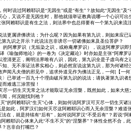
，何时说过阿赖耶识是“无因生”或是“有生”？故知此“无因生”
灭心，又说不是无因生时，那他就须举证教典说哪一个心识可出
然主张阿赖耶识是有生之法，则法界中也总得要有一个第九识来流
然这说法更属谤佛谤法；为什么呢？因为如果有第九识，则如来应
无第九识之开示？此说法岂非谤尽一切诸佛如来及圣位菩萨？
名）的阿摩罗识（无垢染之识，或称庵摩罗识），说这阿摩罗识即
译《瑜伽师地论》的一卷为《决定藏论》时亦如是主张“阿摩罗
以澄清更正，阐明法界唯有八识，因此，第九识全是子虚乌有之
不知、无不亲证法界实相心，则必然宣说这第九识，那为何诸经
教声闻凡夫僧的邪见中，追求外道见作为佛法正见，一何
[【一何】何
失〉已举述一百九十个理由破斥第九识的说法；请执著第九识者
提而难逃三涂苦报！
须灭尽一切生灭无常之法才能取证无余涅槃，既然如此，如来大
听闻，何况能找到祂？
“应灭”的阿赖耶识“生灭”心体，则如何说阿罗汉可灭尽一切生灭
？既是如此，阿罗汉们如何灭尽这阿赖耶识心而入无余涅槃？难道
法在，就是持续有“后有”，如何说阿罗汉“不受后有”？若说“阿赖
的阿赖耶识心体来入此“不生不灭”的“涅槃界”？体性全然不合，此
界？岂非自打嘴巴？