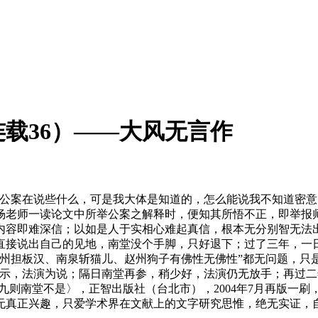
载36）——大风无言作
宗公案在说些什么，可是我大体是知道的，怎么能说我不知道密意
杨老师一读论文中所举公案之解释时，便知其所悟不正，即举报
内容即难深信；以如是人于实相心难起真信，根本无分别智无法
直接说出自己的见地，南堂没个手脚，只好退下；过了三年，一
州担板汉、南泉斩猫儿、赵州狗子有佛性无佛性”都无问题，只是
开示，法演为说；隔日南堂再参，稍少好，法演仍无放手；再过
南堂不是〉，正智出版社（台北市），2004年7月再版一刷，页8
无真正兴趣，只爱学术界在文献上的文字研究思惟，绝无实证，