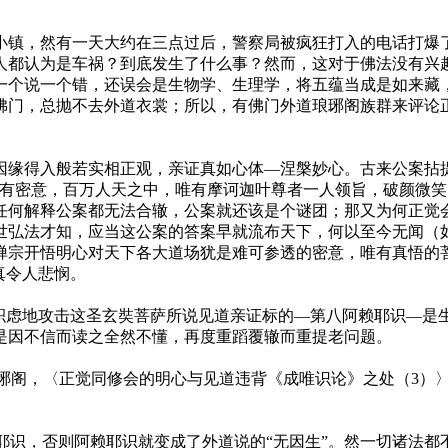
小镇，然有一天大约在三点过后，警察局被疯狂打入的电话打爆
人都认为是车祸？到底发生了什么事？然而，这对于佛法没有兴
一个说一个错，还误会是生物学、生理学，将五蕴当成是如来藏
佛门，总抛不去外道衣裳；所以，有佛门外道琅琊阁族群来评论
因缘得入般若实相正观，亲证真如心体—涅槃妙心。古来公案拈
就有密意，百万人天之中，唯有摩诃迦叶尊者一人领旨，破颜微笑
任何解释公案都无法合辙，公案就还该是个谜团；那又为何正觉
世弘法才知，应当这公案的答案早就流布天下，何以至今无闻（
禅宗开悟明心对天下各大道场犹是难可参透的密意，唯有真悟的
真令人悲悯。
积虑地攻击这圣玄奘菩萨所说见道亲证标的—第八阿赖耶识—是生
是因不信而读之全然不懂，再度重蹈覆辙而重提老问题。
琊阁，〈正觉同修会的明心与见道违背《成唯识论》之处（3）〉。https://langyag
赖耶识，否则阿赖耶识就变成了外道说的“无因生”。然一切诸法