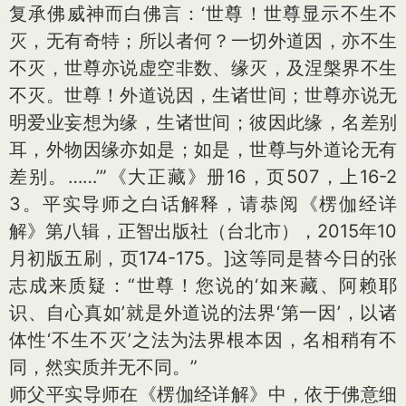
复承佛威神而白佛言：‘世尊！世尊显示不生不
灭，无有奇特；所以者何？一切外道因，亦不生
不灭，世尊亦说虚空非数、缘灭，及涅槃界不生
不灭。世尊！外道说因，生诸世间；世尊亦说无
明爱业妄想为缘，生诸世间；彼因此缘，名差别
耳，外物因缘亦如是；如是，世尊与外道论无有
差别。……’”《大正藏》册16，页507，上16-2
3。平实导师之白话解释，请恭阅《楞伽经详
解》第八辑，正智出版社（台北市），2015年10
月初版五刷，页174-175。]
这等同是替今日的张
志成来质疑：“世尊！您说的‘如来藏、阿赖耶
识、自心真如’就是外道说的法界‘第一因’，以诸
体性‘不生不灭’之法为法界根本因，名相稍有不
同，然实质并无不同。”
师父平实导师在《楞伽经详解》中，依于佛意细