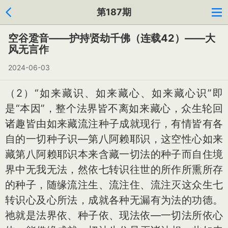
第187期
空谷跫音——护持贤劫千佛（连载42）——大
风无言作
2024-06-03
（2）“如来藏识、如来藏心、如来藏心识”即
是“本因”，整个法界皆不离如来藏心，众生轮回
诸趣皆由如来藏流注种子成就现行，有情皆有各
自的一切种子识—第八阿赖耶识，这空性心如来
藏第八阿赖耶识本来含藏一切法的种子而自住境
界中无我无法，然依七转识往世的所作所熏所存
的种子，随缘流注生、流注住、流注灭这众生七
转识心及心所法，成就各种无漏有为法的功德。
祂就是法界依、种子依、现法依—一切法所依心