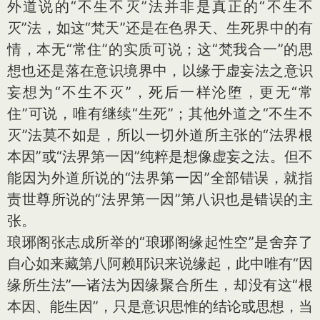
外道说的“不生不灭”法并非是真正的“不生不
灭”法，如这“梵天”还是在色界天、生死界中的有
情，本无“常住”的实质可说；这“梵我合一”的思
想也还是落在意识境界中，以缘于虚妄法之意识
妄想为“不生不灭”，死后一样沦堕，更无“常
住”可说，唯有继续“生死”；其他外道之“不生不
灭”法莫不如是，所以一切外道所主张的“法界根
本因”或“法界第一因”纯粹是想像虚妄之法。但不
能因为外道所说的“法界第一因”全部错误，就指
责世尊所说的“法界第一因”第八识也是错误的主
张。
琅琊阁张志成所举的“琅琊阁缘起性空”是舍弃了
自心如来藏第八阿赖耶识来说缘起，此中唯有“因
缘所生法”—诸法为因缘聚合所生，却没有这“根
本因、能生因”，只是意识思惟的结论或思想，当