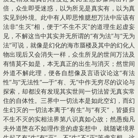
倍，众生即受迷惑，以为所见是真实有，以为真
实见到外境。此中有人即思惟臆想万法中应该有
法非“生灭”相，便于“不生不灭”的道理生起虚妄
见，不解这当中其实并无所谓的“有为法”与“无为
法”可说，就像是幻化的海市蜃楼及其中的幻化人
物出现后又会消失一样，众生所见的世间万法及
有情莫不如是，本无真正的出生与消灭；然世间
外道不解此理，便各自想像及言语议论这“有法
性”与“无法性”—于“有、无”中作无穷尽的议论与
探索，却都没有发现其实世间一切法皆无真实常
住的自体性。三界中一切法本是如此空幻，而幻
生幻灭的一切法本离于“有生”与“有灭”，皆摄归
不生不灭的实相法界第八识真如心故；然愚痴凡
夫外道堕在不如理作意的虚妄想中，就随诸境界
生起了有“生”有“灭”、不“生”不“灭”等虚妄想，这