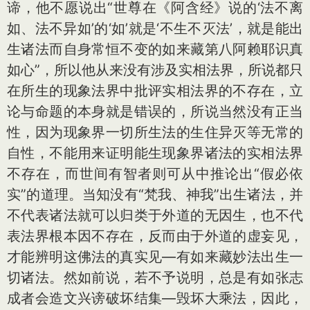
谛，他不愿说出“世尊在《阿含经》说的‘法不离
如、法不异如’的‘如’就是‘不生不灭法’，就是能出
生诸法而自身常恒不变的如来藏第八阿赖耶识真
如心”，所以他从来没有涉及实相法界，所说都只
在所生的现象法界中批评实相法界的不存在，立
论与命题的本身就是错误的，所说当然没有正当
性，因为现象界一切所生法的生住异灭等无常的
自性，不能用来证明能生现象界诸法的实相法界
不存在，而世间有智者则可从中推论出“假必依
实”的道理。当知没有“梵我、神我”出生诸法，并
不代表诸法就可以归类于外道的无因生，也不代
表法界根本因不存在，反而由于外道的虚妄见，
才能辨明这佛法的真实见—有如来藏妙法出生一
切诸法。然如前说，若不予说明，总是有如张志
成者会造文兴谤破坏结集—毁坏大乘法，因此，