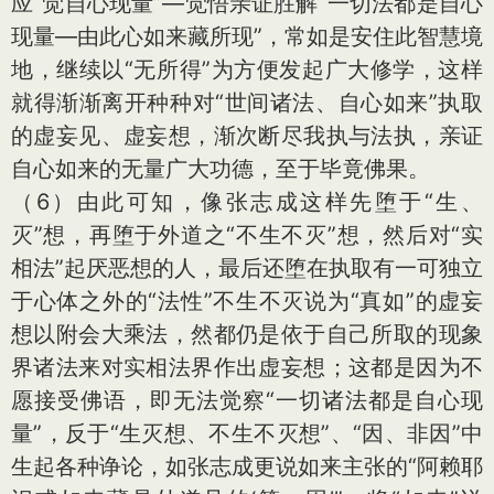
应“觉自心现量”—觉悟亲证胜解“一切法都是自心
现量—由此心如来藏所现”，常如是安住此智慧境
地，继续以“无所得”为方便发起广大修学，这样
就得渐渐离开种种对“世间诸法、自心如来”执取
的虚妄见、虚妄想，渐次断尽我执与法执，亲证
自心如来的无量广大功德，至于毕竟佛果。
（6）由此可知，像张志成这样先堕于“生、
灭”想，再堕于外道之“不生不灭”想，然后对“实
相法”起厌恶想的人，最后还堕在执取有一可独立
于心体之外的“法性”不生不灭说为“真如”的虚妄
想以附会大乘法，然都仍是依于自己所取的现象
界诸法来对实相法界作出虚妄想；这都是因为不
愿接受佛语，即无法觉察“一切诸法都是自心现
量”，反于“生灭想、不生不灭想”、“因、非因”中
生起各种诤论，如张志成更说如来主张的“阿赖耶