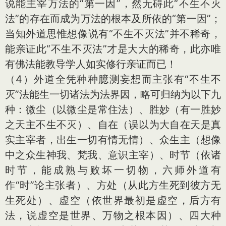
说能主宰万法的“第一因”，然无碍此“不生不灭
法”的存在而成为万法的根本及所依的“第一因”；
当知外道思惟想像说有“不生不灭法”并不稀奇，
能亲证此“不生不灭法”才是大大的稀奇，此亦唯
有佛法能教导学人如实修行亲证而已！
（4）外道全凭种种臆测妄想而主张有“不生不
灭”法能生一切诸法为法界因，略可归纳为以下九
种：微尘（以微尘是常住法）、胜妙（有一胜妙
之天主不生不灭）、自在（误以为大自在天是真
实主宰者，出生一切有情无情）、众生主（想像
中之众生神我、梵我、意识主宰）、时节（依诸
时节，能成熟与败坏一切物，六师外道有
作“时”论主张者）、方处（从此方生死到彼方无
生死处）、虚空（依世界最初是虚空，后方有
法，说虚空是世界、万物之根本因）、四大种