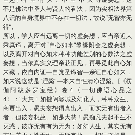
不是佛法中圣人与贤人的看法，因为实相法界第
八识的自身境界中不存在一切法，故说“无智亦无
得”。
所以，学人应当远离一切的虚妄想，应当亲近大
乘真谛，离开对“自心如来”攀缘附会之虚妄想，
以及离开对自心如来种种功能差别的心数法之虚
妄想，当依真实义理亲获正见，再寻觅此自心如
来藏，依自内证—自觉圣谛智—亲证自心如来，
如来说这就是“涅槃”—本来自性清净涅槃。
[《楞
伽阿跋多罗宝经》卷4〈一切佛语心品之
4〉：“大慧！如揵闼婆城及幻化人，种种众生、
商贾出入，愚夫妄想谓真出入，而实无有出者入
者，但彼妄想故。如是大慧！愚痴凡夫起不生不
灭惑，彼亦无有有为无为；如幻人生，其实无有