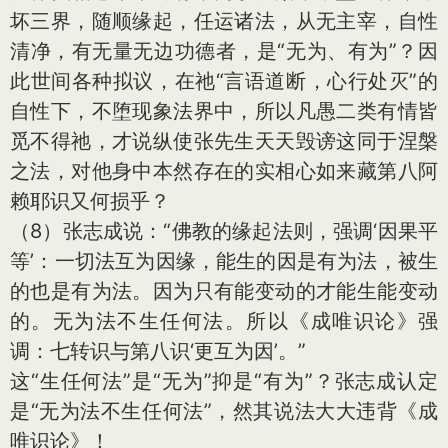
坏三界，随顺缘起，任运诸法，从无主宰，自性
清净，有无量无边功德者，是“无为、有为”？因
此世间各种拟议，在祂“言语道断，心行处灭”的
自性下，不堕现象法界中，所以凡愚二类有情皆
觅不得祂，才说纵使张先生天天毁谤这同于涅槃
之法，对他身中本然存在的实相心如来藏第八阿
赖耶识又何损乎？
（8）张志成说：“佛教的缘起法则，强调‘因果平
等’：一切法互为因缘，能生的因是有为法，被生
的也是有为法。因为只有能变动的才能生能变动
的。无为法不生任何法。所以《成唯识论》强
调：七转识与第八识‘更互为因’。”
这“生任何法”是“无为”抑是“有为”？张志成认定
是“无为法不生任何法”，然其说法大大违背《成
唯识论》！