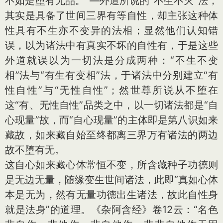
不如是堕有无品。”—外道所说的“不生不灭”法，
其实是具备了世间三界有等自性，却主张这种体
性具有不生亦不变异的法相；显然他们认知错
误，以为诸法中有真实不坏的自性有，于是这些
外道就误以为一切法是分成两种：“不生不变
相”法与“有生有变相”法，于诸法中分别建立“有
性自性”与“无性自性”；然世尊所说从不堕在
这“有、无性自性”品类之中，以一切诸法都是“自
心现量”故，而“自心现量”的主体即是第八识如来
藏故，如来藏自始至终都离三界万有诸法的两边
故不堕有无。
这自心如来藏心体常恒不变，所含藏种子功德则
是无边无量，随缘变生世间诸法，此即“真如心体
本是无为，然有无量功德出生诸法，故此自性身
就是法身”的道理。《杂阿含经》卷12云：“名色