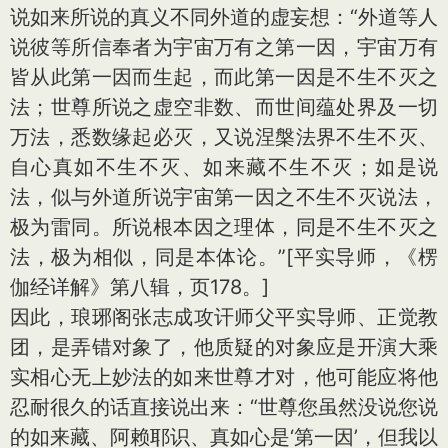
说如来所说的真义不同外道的虚妄想：“外道等人
说彼等所信奉者为宇宙万有之第一因，宇宙万有
皆从此第一因而生起，而此第一因是不生不灭之
法；世尊所说之虚空非数、而世间蕴处界及一切
万法，悉数缘起必灭，又说涅槃法界不生不灭、
自心真如不生不灭、如来藏不生不灭；如是说
法，似与外道所说宇宙第一因之不生不灭说法，
极为雷同。所说根本因之理体，同是不生不灭之
法，极为相似，同是本体论。”
[平实导师，《楞
伽经详解》第八辑，页178。]
因此，琅琊阁张志成攻讦师父平实导师、正觉教
团，是弄错对象了，他质疑的对象应是开演大乘
实相心无上妙法的如来世尊才对，他可能应将他
忍耐很久的话直接说出来：“世尊您虽然没说您说
的如来藏、阿赖耶识、真如心是‘第一因’，但我以