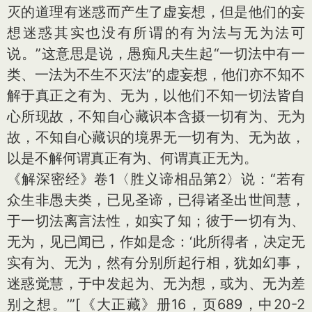
灭的道理有迷惑而产生了虚妄想，但是他们的妄
想迷惑其实也没有所谓的有为法与无为法可
说。”这意思是说，愚痴凡夫生起“一切法中有一
类、一法为不生不灭法”的虚妄想，他们亦不知不
解于真正之有为、无为，以他们不知一切法皆自
心所现故，不知自心藏识本含摄一切有为、无为
故，不知自心藏识的境界无一切有为、无为故，
以是不解何谓真正有为、何谓真正无为。
《解深密经》卷1〈胜义谛相品第2〉说：“若有
众生非愚夫类，已见圣谛，已得诸圣出世间慧，
于一切法离言法性，如实了知；彼于一切有为、
无为，见已闻已，作如是念：‘此所得者，决定无
实有为、无为，然有分别所起行相，犹如幻事，
迷惑觉慧，于中发起为、无为想，或为、无为差
别之想。’”
[《大正藏》册16，页689，中20-2