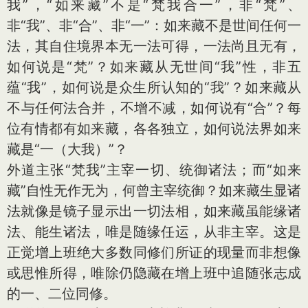
我”，“如来藏”不是“梵我合一”，非“梵”、
非“我”、非“合”、非“一”：如来藏不是世间任何一
法，其自住境界本无一法可得，一法尚且无有，
如何说是“梵”？如来藏从无世间“我”性，非五
蕴“我”，如何说是众生所认知的“我”？如来藏从
不与任何法合并，不增不减，如何说有“合”？每
位有情都有如来藏，各各独立，如何说法界如来
藏是“一（大我）”？
外道主张“梵我”主宰一切、统御诸法；而“如来
藏”自性无作无为，何曾主宰统御？如来藏生显诸
法就像是镜子显示出一切法相，如来藏虽能缘诸
法、能生诸法，唯是随缘任运，从非主宰。这是
正觉增上班绝大多数同修们所证的现量而非想像
或思惟所得，唯除仍隐藏在增上班中追随张志成
的一、二位同修。