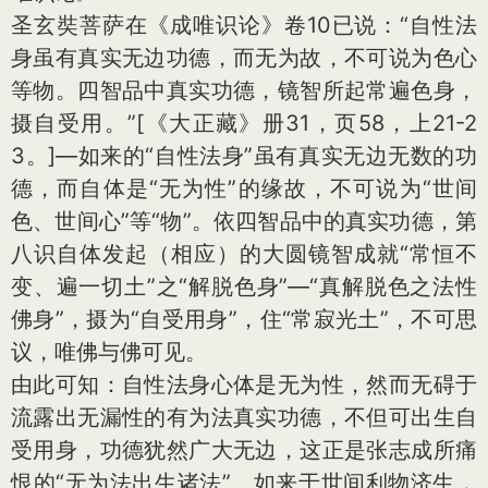
圣玄奘菩萨在《成唯识论》卷10已说：“自性法
身虽有真实无边功德，而无为故，不可说为色心
等物。四智品中真实功德，镜智所起常遍色身，
摄自受用。”
[《大正藏》册31，页58，上21-2
3。]
—如来的“自性法身”虽有真实无边无数的功
德，而自体是“无为性”的缘故，不可说为“世间
色、世间心”等“物”。依四智品中的真实功德，第
八识自体发起（相应）的大圆镜智成就“常恒不
变、遍一切土”之“解脱色身”—“真解脱色之法性
佛身”，摄为“自受用身”，住“常寂光土”，不可思
议，唯佛与佛可见。
由此可知：自性法身心体是无为性，然而无碍于
流露出无漏性的有为法真实功德，不但可出生自
受用身，功德犹然广大无边，这正是张志成所痛
恨的“无为法出生诸法”。如来于世间利物济生，