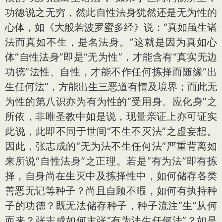
功德说之无穷，然此自性法身犹然还是无为性的
心体，如《大般若波罗蜜多经》说：“真如虽生诸
法而真如不生，是名法身。”这就是因为真如心
体“自性法身”即是“无为性”，才能含有“真实无边
功德”法性、自性，才能不作任何拣择而随缘“出
生任何法”，方能出生三恶道有情及境界；而此无
为性的第八识亦为有为性的“受用身、应化身”之
所依，非唯圣教中如是说，现量亲证上亦可证实
此说，此即不同于世间“不生不灭法”之虚妄想。
因此，张志成的“无为法不生任何法”严重背离如
来所说“自性法身”之正理。若是“有为法”即有拣
择，自身尚在生灭中及拣择性中，如何储存各类
善恶无记等种子？尚且自顾不暇，如何有执持种
子的功德？既无法储存种子，种子流注“生”从何
而来？张志成如何主张“有为法生任何法”？如是