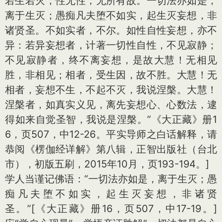
若生若灭；性无性，无所有故。一切法亦如是，
离于生灭；愚痴凡夫堕不如实，起生灭妄想，非
诸贤圣。不如实者，不尔。如性自性妄想，亦不
异：若异妄想者，计著一切性自性，不见寂静；
不见寂静者，终不离妄想，是故大慧！无相见
胜，非相见；相者，受生因，故不胜。大慧！无
相者，妄想不生，不起不灭，我说涅槃。大慧！
涅槃者，如真实义见，离先妄想心、心数法，逮
得如来自觉圣智，我说是涅槃。”《大正藏》册1
6，页507，中12-26。平实导师之白话解释，请
恭阅《楞伽经详解》第八辑，正智出版社（台北
市），初版五刷，2015年10月，页193-194。]
学人当谨记佛语：“一切法亦如是，离于生灭；愚
痴凡夫堕不如实，起生灭妄想，非诸贤
圣。”
[《大正藏》册16，页507，中17-19。]