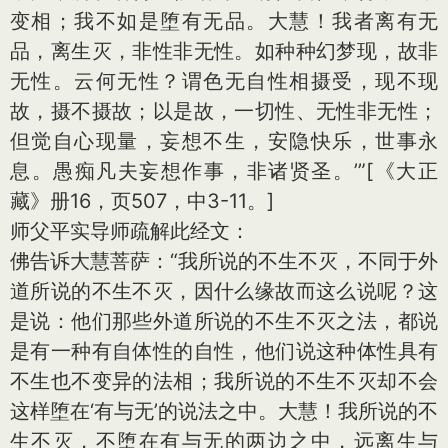
变相；我不如是堕有无品。大慧！我者离有无
品，离生灭，非性非无性。如种种幻梦现，故非
无性。云何无性？谓色无自性相摄受，现不现
故，摄不摄故；以是故，一切性、无性非无性；
但觉自心现量，妄想不生，安隐快乐，世事永
息。愚痴凡夫妄想作事，非诸贤圣。’”
[《大正
藏》册16，页507，中3-11。]
师父平实导师疏解此经文：
佛告诉大慧菩萨：“我所说的不生不灭，不同于外
道所说的不生不灭，因什么缘故而这么说呢？这
是说：他们那些外道所说的不生不灭之法，都说
是有一种有自体性的自性，他们说这种体性具有
不生也不变异的法相；我所说的不生不灭却不会
这样堕在‘有与无’的说法之中。大慧！我所说的不
生不灭，不堕在有与无的两边之中，远离生与