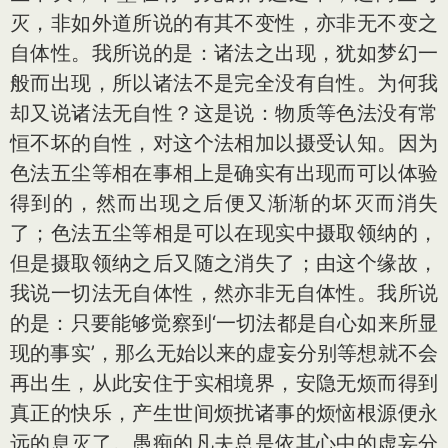
灭，非如外道所说的有其不变性，亦非无不变之
自体性。我所说的是：诸法之出现，犹如梦幻一
般而出现，所以诸法不是完全没有自性。为何我
却又说诸法无自性？这是说：物质等色法没有常
恒不坏的自性，对这个法相加以摄受认知。因为
色法五尘等相在事相上是确实有出现而可以体验
得到的，然而出现之后便又渐渐的坏灭而消失
了；色法五尘等相是可以在现实中摄取领纳的，
但是摄取领纳之后又随之消失了；由这个缘故，
我说一切法无自体性，然亦非无自体性。我所说
的是：只要能够觉察到‘一切法都是自心如来所显
现的事实’，那么无始以来的虚妄分别等想就不会
再出生，从此安住于实相境界，安隐无烦而得到
真正的快乐，产生世间烦扰诸事的烦恼根源便永
远的息灭了。愚痴的凡夫总是依其心中的虚妄分