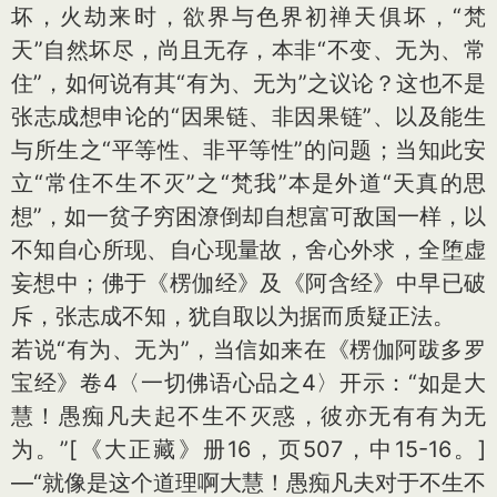
坏，火劫来时，欲界与色界初禅天俱坏，“梵
天”自然坏尽，尚且无存，本非“不变、无为、常
住”，如何说有其“有为、无为”之议论？这也不是
张志成想申论的“因果链、非因果链”、以及能生
与所生之“平等性、非平等性”的问题；当知此安
立“常住不生不灭”之“梵我”本是外道“天真的思
想”，如一贫子穷困潦倒却自想富可敌国一样，以
不知自心所现、自心现量故，舍心外求，全堕虚
妄想中；佛于《楞伽经》及《阿含经》中早已破
斥，张志成不知，犹自取以为据而质疑正法。
若说“有为、无为”，当信如来在《楞伽阿跋多罗
宝经》卷4〈一切佛语心品之4〉开示：“如是大
慧！愚痴凡夫起不生不灭惑，彼亦无有有为无
为。”
[《大正藏》册16，页507，中15-16。]
—“就像是这个道理啊大慧！愚痴凡夫对于不生不