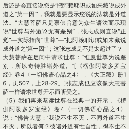
后还是会直接说您是‘把阿赖耶识或如来藏说成外
道之“第一因”’，我就是要显示您说的法就是外道
法。”大慧菩萨只是禀佛旨意为众生请法而示现
说“世尊与外道论无有差别”，张志成则直说“正
觉”—实际指向“世尊”—“把阿赖耶识或如来藏说
成外道之‘第一因’”；这张志成是不是太超过了？
大慧菩萨在启问中请求世尊：“惟愿世尊为说差
别，所以奇特胜诸外道。”
[《楞伽阿跋多罗宝
经》卷4〈一切佛语心品之4〉，《大正藏》册1
6，页507，上28-29。]
张志成也应该像大慧菩
萨一样请求世尊开示而听受之。
（5）我们再来恭读世尊在经典中的开示，《楞
伽阿跋多罗宝经》卷4〈一切佛语心品之4〉
说：“佛告大慧：‘我说不生不灭，不同外道不生
不灭，所以者何？彼诸外道有性自性，得不生不