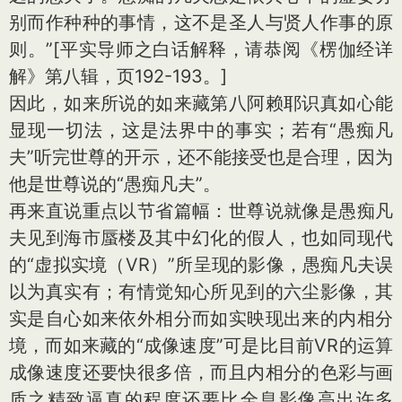
别而作种种的事情，这不是圣人与贤人作事的原
则。”
[平实导师之白话解释，请恭阅《楞伽经详
解》第八辑，页192-193。]
因此，如来所说的如来藏第八阿赖耶识真如心能
显现一切法，这是法界中的事实；若有“愚痴凡
夫”听完世尊的开示，还不能接受也是合理，因为
他是世尊说的“愚痴凡夫”。
再来直说重点以节省篇幅：世尊说就像是愚痴凡
夫见到海市蜃楼及其中幻化的假人，也如同现代
的“虚拟实境（VR）”所呈现的影像，愚痴凡夫误
以为真实有；有情觉知心所见到的六尘影像，其
实是自心如来依外相分而如实映现出来的内相分
境，而如来藏的“成像速度”可是比目前VR的运算
成像速度还要快很多倍，而且内相分的色彩与画
质之精致逼真的程度还要比全息影像高出许多