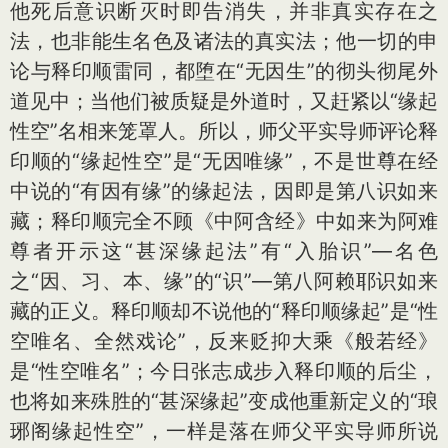
他死后意识断灭时即告消失，并非真实存在之
法，也非能生名色及诸法的真实法；他一切的申
论与释印顺雷同，都堕在“无因生”的彻头彻尾外
道见中；当他们被质疑是外道时，又赶紧以“缘起
性空”名相来笼罩人。所以，师父平实导师评论释
印顺的“缘起性空”是“无因唯缘”，不是世尊在经
中说的“有因有缘”的缘起法，因即是第八识如来
藏；释印顺完全不顾《中阿含经》中如来为阿难
尊者开示这“甚深缘起法”有“入胎识”—名色
之“因、习、本、缘”的“识”—第八阿赖耶识如来
藏的正义。释印顺却不说他的“释印顺缘起”是“性
空唯名、全然戏论”，反来贬抑大乘《般若经》
是“性空唯名”；今日张志成步入释印顺的后尘，
也将如来殊胜的“甚深缘起”变成他重新定义的“琅
琊阁缘起性空”，一样是落在师父平实导师所说