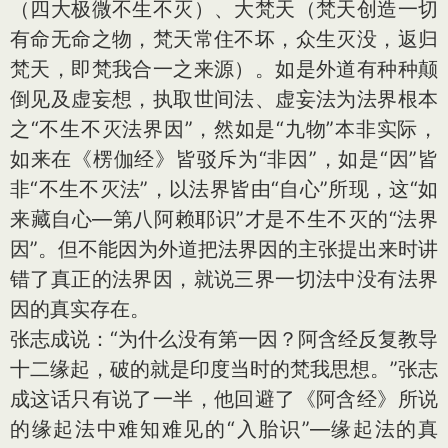
（四大极微不生不灭）、大梵天（梵天创造一切
有命无命之物，梵天常住不坏，众生灭没，返归
梵天，即梵我合一之来源）。如是外道有种种颠
倒见及虚妄想，执取世间法、虚妄法为法界根本
之“不生不灭法界因”，然如是“九物”本非实际，
如来在《楞伽经》皆驳斥为“非因”，如是“因”皆
非“不生不灭法”，以法界皆由“自心”所现，这“如
来藏自心—第八阿赖耶识”才是不生不灭的“法界
因”。但不能因为外道把法界因的主张提出来时讲
错了真正的法界因，就说三界一切法中没有法界
因的真实存在。
张志成说：“为什么没有第一因？阿含经反复教导
十二缘起，破的就是印度当时的梵我思想。”张志
成这话只有说了一半，他回避了《阿含经》所说
的缘起法中难知难见的“入胎识”—缘起法的真