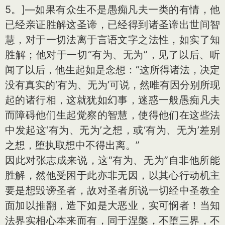
5。]
—如果有众生不是愚痴凡夫一类的有情，他
已经亲证胜解这圣谛，已经得到诸圣谛出世间智
慧，对于一切法离于言语文字之法性，如实了知
胜解；他对于一切“有为、无为”，见了以后、听
闻了以后，他生起如是念想：“这所得诸法，决定
没有真实的‘有为、无为’可说，然唯有因分别所现
起的诸行相，这就犹如幻事，迷惑一般愚痴凡夫
而障碍他们生起觉察的智慧，使得他们在这些法
中发起这‘有为、无为’之想，或‘有为、无为’差别
之想，堕执取想中不得出离。”
因此对张志成来说，这“有为、无为”自非他所能
胜解，然他受困于此亦非无因，以其心行动机主
要是想毁谤圣者，故对圣者所说一切经中圣教全
面加以推翻，造下如是大恶业，实可悯者！当知
法界实相心本来而有，同于涅槃，不堕三界，不