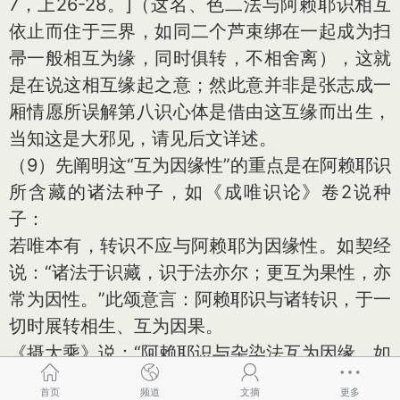
7，上26-28。]
（这名、色二法与阿赖耶识相互
依止而住于三界，如同二个芦束绑在一起成为扫
帚一般相互为缘，同时俱转，不相舍离），这就
是在说这相互缘起之意；然此意并非是张志成一
厢情愿所误解第八识心体是借由这互缘而出生，
当知这是大邪见，请见后文详述。
（9）先阐明这“互为因缘性”的重点是在阿赖耶识
所含藏的诸法种子，如《成唯识论》卷2说种
子：
若唯本有，转识不应与阿赖耶为因缘性。如契经
说：“诸法于识藏，识于法亦尔；更互为果性，亦
常为因性。”此颂意言：阿赖耶识与诸转识，于一
切时展转相生、互为因果。
《摄大乘》说：“阿赖耶识与杂染法互为因缘，如
炷与焰，展转生烧；又如束芦，互相依住。”唯依
首页
频道
文摘
更多