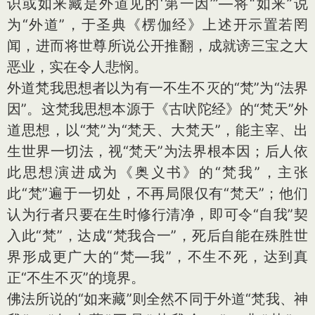
识或如来藏是外道见的‘第一因’”—将“如来”说
为“外道”，于圣典《楞伽经》上述开示置若罔
闻，进而将世尊所说公开推翻，成就谤三宝之大
恶业，实在令人悲悯。
外道梵我思想者以为有一不生不灭的“梵”为“法界
因”。这梵我思想本源于《古吠陀经》的“梵天”外
道思想，以“梵”为“梵天、大梵天”，能主宰、出
生世界一切法，视“梵天”为法界根本因；后人依
此思想演进成为《奥义书》的“梵我”，主张
此“梵”遍于一切处，不再局限仅有“梵天”；他们
认为行者只要在生时修行清净，即可令“自我”契
入此“梵”，达成“梵我合一”，死后自能在殊胜世
界形成更广大的“梵—我”，不生不死，达到真
正“不生不灭”的境界。
佛法所说的“如来藏”则全然不同于外道“梵我、神