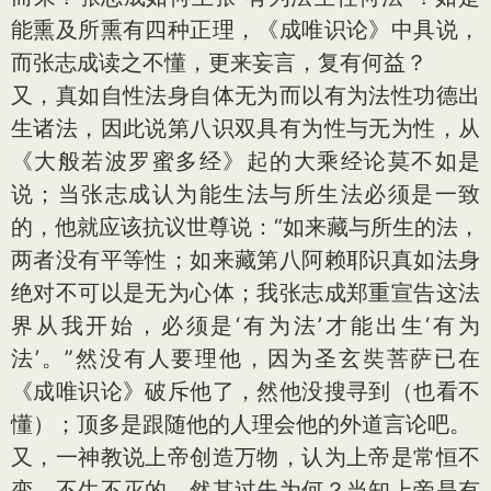
能熏及所熏有四种正理，《成唯识论》中具说，
而张志成读之不懂，更来妄言，复有何益？
又，真如自性法身自体无为而以有为法性功德出
生诸法，因此说第八识双具有为性与无为性，从
《大般若波罗蜜多经》起的大乘经论莫不如是
说；当张志成认为能生法与所生法必须是一致
的，他就应该抗议世尊说：“如来藏与所生的法，
两者没有平等性；如来藏第八阿赖耶识真如法身
绝对不可以是无为心体；我张志成郑重宣告这法
界从我开始，必须是‘有为法’才能出生‘有为
法’。”然没有人要理他，因为圣玄奘菩萨已在
《成唯识论》破斥他了，然他没搜寻到（也看不
懂）；顶多是跟随他的人理会他的外道言论吧。
又，一神教说上帝创造万物，认为上帝是常恒不
变、不生不灭的，然其过失为何？当知上帝是有