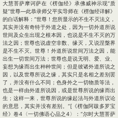
大慧菩萨摩诃萨在《楞伽经》承佛威神示现“质
疑”世尊—此恭录师父平实导师在《楞伽经详解》
的白话解释：“世尊！您所显示的不生不灭法义，
其实并没有奇特于外道之处，因为一切外道所说
世间及众生出现之根本因，也说是不生不灭的万
法之因；世尊也说虚空非数、缘灭，又说涅槃界
是不生不灭。世尊！外道所说世间万法之因，能
出生一切世间万法；世尊也是说无明、爱、业、
妄想为缘而出生种种世间；但是彼诸外道所说之
因，以及世尊所说之缘，其实只是名相之差别罢
了，并没有什么不同；色身外之一切物质等法，
也是一样由外道所说因，或是世尊所说的缘而出
生；这样一来，世尊所说的缘起法与外道所议论
的意思，其实并没有差别。”
[《楞伽阿跋多罗宝
经》卷4〈一切佛语心品之4〉：“尔时大慧菩萨