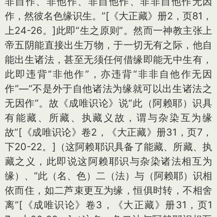
非自作、非他作、非自他作、非非自他作无因
作，然彼名色缘识生。”
[《大正藏》册2，页81，
上24-26。]
此即“生之原则”。然而一神教主张上
帝五阴能直接出生万物，于一切无有之际，他自
能出生诸法，甚至无须任何借缘即能无中生有，
此即违背“非他作”，亦违背“非非自他作无因
作”—“不是外于自他诸法为缘就可以出生诸法之
无因作”。故《成唯识论》说“此（阿赖耶）识具
有能藏、所藏、执藏义故，谓与杂染互为缘
故”
[《成唯识论》卷2，《大正藏》册31，页7，
下20-22。]
（这阿赖耶识具备了能藏、所藏、执
藏之义，此即说这阿赖耶识与杂染诸法相互为
缘）、“此（名、色）二（法）与（阿赖耶）识相
依而住，如二芦束更互为缘，恒俱时转，不相舍
离”
[《成唯识论》卷3，《大正藏》册31，页1