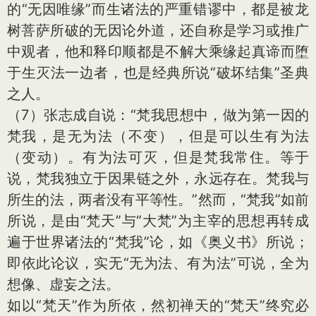
的“无因唯缘”而生诸法的严重错谬中，都是被龙
树菩萨所破的无因论外道，还自称是学习或推广
中观者，他和释印顺都是不解大乘缘起真谛而堕
于生灭法一边者，也是经典所说“破坏结集”圣典
之人。
（7）张志成自说：“梵我思想中，做为第一因的
梵我，是无为法（不变），但是可以生有为法
（变动）。有为法可灭，但是梵我常住。等于
说，梵我独立于因果链之外，永远存在。梵我与
所生的法，两者没有平等性。”然而，“梵我”如前
所说，是由“梵天”与“大梵”为主宰的思想再转成
遍于世界诸法的“梵我”论，如《奥义书》所说；
即依此论议，实无“无为法、有为法”可说，全为
想像、虚妄之法。
如以“梵天”作为所依，然初禅天的“梵天”终究必