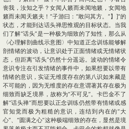
丧我，汝知之乎？女闻人籁而未闻地籁，女闻地
籁而未闻天籁夫！”子游曰：“敢问其方。”】]
“的
状态，才能到达话头禅思惟观的目标状态。当我
们了解“话头”是一种极为细致的了知性，那么从
〈心理解剖曲线示意图〉中知道正念训练能够解
剖情绪的波动，让意识处于正面情绪或无情绪状
态，但距离“话头”仍然十分遥远。波动的情绪令
意识专注在引发情绪的事件中，如果想要以带有
情绪的意识，实证无维度存在的第八识如来藏是
不可能的，因为无维度的存在意谓著其存在极为
细致而缺乏境界，故称为“不可见”。卡巴金不了
解“话头禅”而想要以正念训练仍然带有情绪或感
官知觉而极为粗糙的意识，连结到内在的“大
心”、“圆满之心”这种极端细致的存在，显然是境
界落差极大而不可能相合。卡巴金的构想就像是