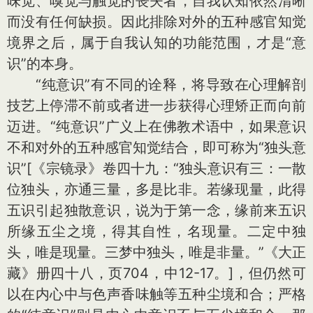
味觉、嗅觉与触觉的丧失者，自我认知依然清晰
而没有任何缺损。因此排除对外的五种感官知觉
境界之后，属于自我认知的功能范围，才是“意
识”的本身。
“纯意识”有不同的诠释，将导致在心理解剖
技艺上停滞不前或者进一步获得心理矫正而向前
迈进。“纯意识”广义上在佛教术语中，如果意识
不和对外的五种感官知觉结合，即可称为“独头意
识”
[《宗镜录》卷四十九：“独头意识有三：一散
位独头，亦通三量，多是比非。若缘现量，此得
五识引起独散意识，说为于第一念，缘前来五识
所缘五尘之境，得其自性，名现量。二定中独
头，唯是现量。三梦中独头，唯是非量。”《大正
藏》册四十八，页704，中12-17。]
，但仍然可
以在内心中与色声香味触等五种尘境和合；严格