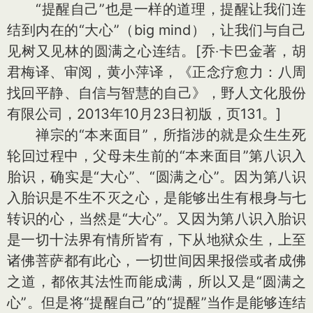
“提醒自己”也是一样的道理，提醒让我们连
结到内在的“大心”（big mind），让我们与自己
见树又见林的圆满之心连结。
[乔‧卡巴金著，胡
君梅译、审阅，黄小萍译，《正念疗愈力：八周
找回平静、自信与智慧的自己》，野人文化股份
有限公司，2013年10月23日初版，页131。]
禅宗的“本来面目”，所指涉的就是众生生死
轮回过程中，父母未生前的“本来面目”第八识入
胎识，确实是“大心”、“圆满之心”。因为第八识
入胎识是不生不灭之心，是能够出生有根身与七
转识的心，当然是“大心”。又因为第八识入胎识
是一切十法界有情所皆有，下从地狱众生，上至
诸佛菩萨都有此心，一切世间因果报偿或者成佛
之道，都依其法性而能成满，所以又是“圆满之
心”。但是将“提醒自己”的“提醒”当作是能够连结