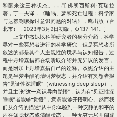
和醒来这三种状态。……”
[ 佛朗西斯科‧瓦瑞拉
著，丁一夫译，《睡眠、梦和死亡过程：科学家
与达赖喇嘛探讨意识问题的对话》，鹰出版（台
北市），2023年3月2日初版，页137-141。]
上文中杰妮以科学研究者的身分介绍，科学
界对一些冥想者进行的科学研究，但是冥想者所
叙述的都是其个人主观性的境界与认知报告，过
程中丹增嘉措都在场听取介绍并无异议的发言，
而是附加上丹增嘉措自己的诠释。杰妮介绍的主
题是半梦半醒的清明梦状态，并介绍有冥想者报
告“见证性深睡眠”（witnessing deep sleep），
并且主张“这一意识导向觉悟”，认为有“见证性深
睡眠”者能够“觉悟”，意谓能够开悟明心。然而我
们从介绍的描述“从中你体验到一种安静的和平的
内在知觉状态或清醒状态，一种无穷无尽开阔或