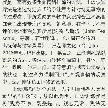
就是一套有效将负面情绪排除的方法。正念认知
疗法是透过特定方式给予注意力针对特定事物的
专注观察，于所观察的事物中意识综合五种感官
知觉而出现专注的觉察：刻意地、在当下，不带
评价地让事物如其所是
[约翰‧蒂斯岱（John Tea
sdale）等著，石世明译，《八周正念练习：走
出忧郁与情绪风暴》，张老师文化（台北市），
2016年4月18日出版。]
。换言之，正念训练系以
刻意的方式，将注意力转移至葡萄干、身体、静
坐、呼吸、伸展、行走等等意识与感官知觉结合
的状态，将注意力强制回归到客观事物的观察
中，达到排除负面情绪的效果。
正念训练的这个方法，系引用自佛教八支圣
道里的“正念”支，故以此为名。正念训练就是
将“观身不净、观受是苦、观心无常、观法无