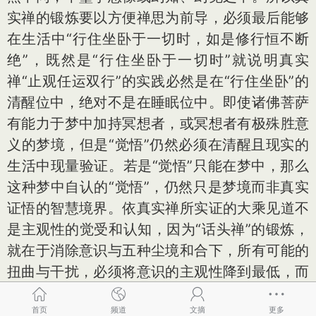
实禅的锻炼要以方便禅思为前导，必须最后能够
在生活中“行住坐卧于一切时，如是修行恒不断
绝”，既然是“行住坐卧于一切时”就说明真实
禅“止观任运双行”的实践必然是在“行住坐卧”的
清醒位中，绝对不是在睡眠位中。即使诸佛菩萨
有能力于梦中加持冥想者，或冥想者有极殊胜意
义的梦境，但是“觉悟”仍然必须在清醒且现实的
生活中现量验证。若是“觉悟”只能在梦中，那么
这种梦中自认的“觉悟”，仍然只是梦境而非真实
证悟的智慧境界。依真实禅所实证的大乘见道不
是主观性的觉受和认知，因为“话头禅”的锻炼，
就在于消除意识与五种尘境和合下，所有可能的
扭曲与干扰，必须将意识的主观性降到最低，而
成为具备客观衡量事物的“意识标准尺”。依于“意
首页
频道
文摘
更多
识标准尺”的意识在清醒位时，所证得的第八识如