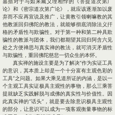
嘉措对于与如来藏义理相悖的《菩提道次第广
论》和《密宗道次第广论》，就应该逐渐加以废
弃而不应再宣说及推广，让黄教引领喇嘛教的其
他教派回归佛陀的教法，就能够彻底消除法义扞
格的矛盾性与欺骗性。对于第一种和第二种具欺
骗性的教派与团体，我们都期望其回归阿含六见
处之方便禅思与真实禅的教法，就可消灭矛盾性
与欺骗性，重回佛陀慈悲一切众生的本怀。
真实禅的施设主要是为了解决“作为实证工具
的意识，其本质上却是一个十分富有主观色彩的
工具”之问题。如果大乘见道所证的内涵，是以一
个主观工具实证极具主观性的事物，那么三乘菩
提就缺乏实践解脱与成佛的真实性与价值性。因
此真实禅的“话头”，就是要去除意识极具主观性
的部分，让意识可以成为一项客观衡量事物的标