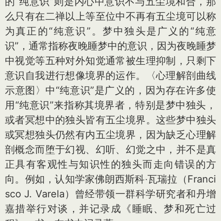
的“纯意识”则是内心中意识不与五尘境和合，那
么只有在二禅以上等至位中不再有五尘境可以称
为真正的“纯意识”。梦中独头是广义的“纯意
识”，通常指称夜晚睡梦中的意识，因为夜晚睡梦
中视觉等五种对外知觉通常被生理抑制，只剩下
意识自我进行想像境界的运作。〈心理解剖曲线
示意图〉中“纯意识”是广义的，因为存在许多使
用“纯意识”来指称其境界者，特别是梦中独头，
或者冥想中的独头皆有五尘境界。这些梦中独头
或冥想独头仍然有内五尘境界，因为缺乏心理解
剖概念而堕于幻视、幻听、幻觉之中，并不是真
正具有客观性与知识性的独头而走向错误的方
向。例如，认知学家佛朗西斯科‧瓦瑞拉（Franci
sco J. Varela）曾经带领一群科学研究者和丹增
嘉措举行对谈，并记录成《睡眠、梦和死亡过