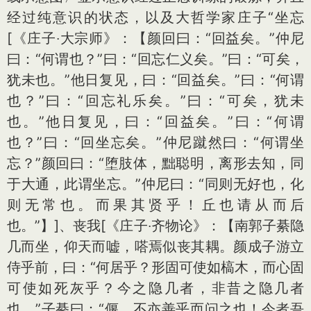
经过纯意识的状态，以及大哲学家庄子“坐忘
[《庄子‧大宗师》：【颜回曰：“回益矣。”仲尼
曰：“何谓也？”曰：“回忘仁义矣。”曰：“可矣，
犹未也。”他日复见，曰：“回益矣。”曰：“何谓
也？”曰：“回忘礼乐矣。”曰：“可矣，犹未
也。”他日复见，曰：“回益矣。”曰：“何谓
也？”曰：“回坐忘矣。”仲尼蹴然曰：“何谓坐
忘？”颜回曰：“堕肢体，黜聪明，离形去知，同
于大通，此谓坐忘。”仲尼曰：“同则无好也，化
则无常也。而果其贤乎！丘也请从而后
也。”】]
、丧我
[《庄子‧齐物论》：【南郭子綦隐
几而坐，仰天而嘘，嗒焉似丧其耦。颜成子游立
侍乎前，曰：“何居乎？形固可使如槁木，而心固
可使如死灰乎？今之隐几者，非昔之隐几者
也。”子綦曰：“偃，不亦善乎而问之也！今者吾