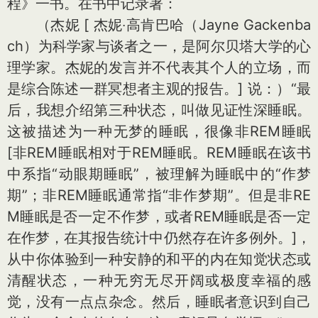
程》一书。在书中记录著：
（杰妮
[ 杰妮‧高肯巴哈（Jayne Gackenba
ch）为科学家与谈者之一，是阿尔贝塔大学的心
理学家。杰妮的发言并不代表其个人的立场，而
是综合陈述一群冥想者主观的报告。]
说：）“最
后，我想介绍第三种状态，叫做见证性深睡眠。
这被描述为一种无梦的睡眠，很像非REM睡眠
[非REM睡眠相对于REM睡眠。REM睡眠在该书
中系指“动眼期睡眠”，被理解为睡眠中的“作梦
期”；非REM睡眠通常指“非作梦期”。但是非RE
M睡眠是否一定不作梦，或者REM睡眠是否一定
在作梦，在其报告统计中仍然存在许多例外。]
，
从中你体验到一种安静的和平的内在知觉状态或
清醒状态，一种无穷无尽开阔或极度幸福的感
觉，没有一点点杂念。然后，睡眠者意识到自己