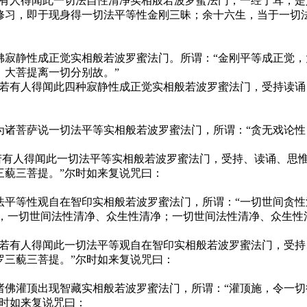
若有人得闻此一切法自性清净实相般若波罗蜜法门，一经于耳，
修习，即于现身得一切法平等性金刚三昧；余十六生，当于一切
佛寂静性成正觉实相般若波罗蜜法门。所谓：“金刚平等成正觉
，大菩提离一切分别故。”
！若有人得闻此四种寂静性成正觉实相般若波罗蜜法门，受持读
为诸菩萨说一切法平等实相般若波罗蜜法门，所谓：“贪无戏论
!若有人得闻此一切法平等实相般若波罗蜜法门，受持、读诵、思
三藐三菩提。”尔时如来复说咒曰：
法平等性观自在智印实相般若波罗蜜法门，所谓：“一切世间贪
故，一切世间法性清净、众生性清净；一切世间法性清净、众生性
！若有人得闻此一切法平等观自在智印实相般若波罗蜜法门，受
罗三藐三菩提。”尔时如来复说咒曰：
诸佛灌顶出现智藏实相般若波罗蜜法门，所谓：“灌顶施，令一
尔时如来复说咒曰：