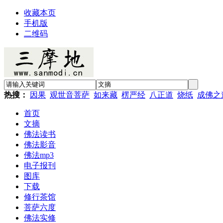
收藏本页
手机版
二维码
热搜：
因果
观世音菩萨
如来藏
楞严经
八正道
烧纸
成佛之
首页
文摘
佛法读书
佛法影音
佛法mp3
电子报刊
图库
下载
修行茶馆
菩萨六度
佛法实修