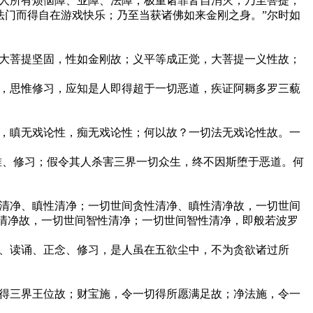
是人所有烦恼障、业障、法障，极重诸罪皆自消灭，乃至菩提，
法门而得自在游戏快乐；乃至当获诸佛如来金刚之身。”尔时如
，大菩提坚固，性如金刚故；义平等成正觉，大菩提一义性故；
诵，思惟修习，应知是人即得超于一切恶道，疾证阿耨多罗三藐
性，瞋无戏论性，痴无戏论性；何以故？一切法无戏论性故。一
惟、修习；假令其人杀害三界一切众生，终不因斯堕于恶道。何
性清净、瞋性清净；一切世间贪性清净、瞋性清净故，一切世间
清净故，一切世间智性清净；一切世间智性清净，即般若波罗
持、读诵、正念、修习，是人虽在五欲尘中，不为贪欲诸过所
切得三界王位故；财宝施，令一切得所愿满足故；净法施，令一