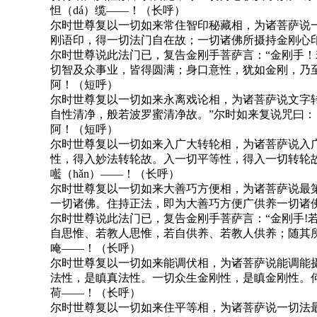
怛（dá）缆——！（长呼）
尔时世尊复以一切如来常住智印秘藏相，为诸菩萨说
刚语印，得一切法门自在故；一切诸佛所摄持金刚心
尔时世尊说此法门已，复告金刚手菩萨言：“金刚手
切智及众事业，皆得圆满；身口意性，犹如金刚，乃
阿！（短呼）
尔时世尊复以一切如来永离戏论相，为诸菩萨说文字
自性清净，般若波罗蜜清净故。”尔时如来复说咒曰：
阿！（短呼）
尔时世尊复以一切如来入广大转轮相，为诸菩萨说入
性，得入妙法转轮故。入一切平等性，得入一切转轮
㘕（hǎn）——！（长呼）
尔时世尊复以一切如来大善巧方便相，为诸菩萨说最
一切诸佛。住持正法，即为大善巧方便广供养一切诸佛
尔时世尊说此法门已，复告金刚手菩萨言：“金刚手
自思惟、若教人思惟，若自供养、若教人供养；随其
唵——！（长呼）
尔时世尊复以一切如来能调伏相，为诸菩萨说能调能
法性，是瞋真法性。一切众生金刚性，是瞋金刚性。
荷——！（长呼）
尔时世尊复以一切如来住平等相，为诸菩萨说一切法