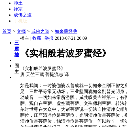
净土
禅宗
成佛之道
手机版
首页
>
文摘
>
成佛之道
>
如来藏经典
楼主 |
收藏
|
举报
2018-07-21 20:09
三
摩
《实相般若波罗蜜经》
地
圈
《实相般若波罗蜜经》
主
唐 天竺三藏 菩提流志 译
如是我闻：一时婆伽婆以善成就一切如来金刚正智之所
足，三世平等常无动坏，三业坚固犹如金刚普光明身，
动成音；一切如来常所游践，咸共叹美吉祥第一；有
萨、观自在菩萨、虚空藏菩萨、文殊师利菩萨、转法
尔时世尊在大众中，为诸菩萨说一切法自性清净实相
萨位，庄严清净位是菩萨位，光明清净位是菩萨位，
清净位是菩萨位，触清净位是菩萨位；何以故？一切