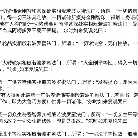
一切诸佛金刚智印甚深处实相般若波罗蜜法门，所谓：“一切诸
印，得一切三昧具足故；一切诸佛所摄持金刚智印，得最上身语
！若有人得闻此一切诸佛金刚智印甚深处实相般若波罗蜜法门，
至当成阿耨多罗三藐三菩提。”尔时如来复说咒曰：
转轮品实相般若波罗蜜法门，所谓：“一切诸法空，无自性故。
广大转轮实相般若波罗蜜法门，所谓：“入金刚平等性，得入一
故。”尔时如来复说咒曰：
第一广供养诸佛实相般若波罗蜜法门，所谓：“发菩提心，即为
。”
!若有人得闻此最第一广供养诸佛实相般若波罗蜜法门，若自书、
所作，即为大善巧方便广供养一切诸佛。”尔时如来复说咒曰：
摄一切众生秘密智藏实相般若波罗蜜法门，所谓：“一切众生平
何以故？一切众生调伏性，即是菩提故。”尔时如来复说咒曰：
最胜平等性实相般若波罗蜜法门，所谓：“一切法平等性故，般