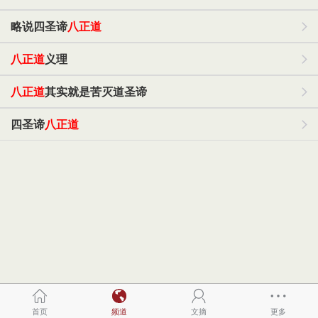
略说四圣谛
八正道
八正道
义理
八正道
其实就是苦灭道圣谛
四圣谛
八正道
首页
频道
文摘
更多