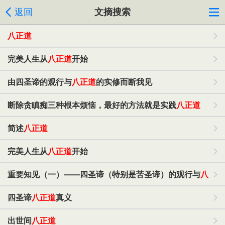
返回
文摘搜索
八正道
完美人生从
八正道
开始
由四圣谛的观行与
八正道
的实修而断我见
断除贪瞋痴三种根本烦恼，最好的方法就是实践
八正道
简述
八正道
完美人生从
八正道
开始
重要知见（一）——四圣谛（特别是苦圣谛）的观行与
八
正道
的实修
四圣谛
八正道
真义
出世间
八正道