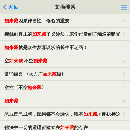
返回
文摘搜索
如来藏
因果律自性--修心的重要
接触到真正的
如来藏
了义妙法，末学已看到了灿烂的曙光
如来藏
就是众生梦寐以求的长生不老药！
空
如来藏
不空
如来藏
常诵经典 《大方广
如来藏
经》
空性〈不空
如来藏
〉
如来藏
恶业既已成就，因果都不会漏失，唯有
如来藏
才能执持这
这些业种
佛法中一切的道理都建立在
如来藏
的存在