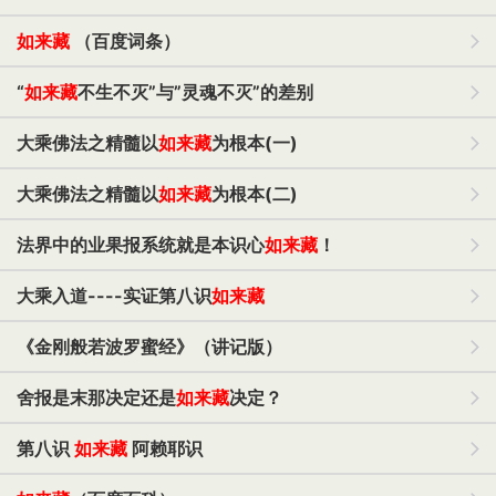
如来藏
（百度词条）
“
如来藏
不生不灭”与”灵魂不灭”的差别
大乘佛法之精髓以
如来藏
为根本(一)
大乘佛法之精髓以
如来藏
为根本(二)
法界中的业果报系统就是本识心
如来藏
！
大乘入道----实证第八识
如来藏
《金刚般若波罗蜜经》（讲记版）
舍报是末那决定还是
如来藏
决定？
第八识
如来藏
阿赖耶识