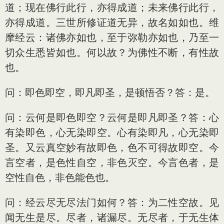
道；现在佛行此行，亦得成道；未来佛行此行，
亦得成道。三世所修证道无异，故名如如也。维
摩经云：诸佛亦如也，至于弥勒亦如也，乃至一
切众生悉皆如也。何以故？为佛性不断，有性故
也。
问：即色即空，即凡即圣，是顿悟否？答：是。
问：云何是即色即空？云何是即凡即圣？答：心
有染即色，心无染即空。心有染即凡，心无染即
圣。又云真空妙有故即色，色不可得故即空。今
言空者，是色性自空，非色灭空。今言色者，是
空性自色，非色能色也。
问：经云尽无尽法门如何？答：为二性空故。见
闻无生是尽。尽者，诸漏尽。无尽者，于无生体