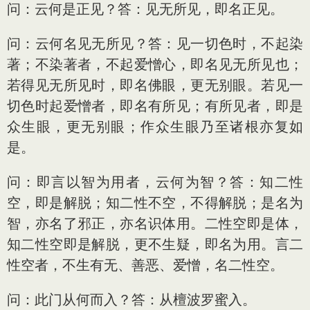
问：云何是正见？答：见无所见，即名正见。
问：云何名见无所见？答：见一切色时，不起染
著；不染著者，不起爱憎心，即名见无所见也；
若得见无所见时，即名佛眼，更无别眼。若见一
切色时起爱憎者，即名有所见；有所见者，即是
众生眼，更无别眼；作众生眼乃至诸根亦复如
是。
问：即言以智为用者，云何为智？答：知二性
空，即是解脱；知二性不空，不得解脱；是名为
智，亦名了邪正，亦名识体用。二性空即是体，
知二性空即是解脱，更不生疑，即名为用。言二
性空者，不生有无、善恶、爱憎，名二性空。
问：此门从何而入？答：从檀波罗蜜入。