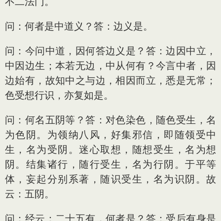
不二法门。
问：何者是中道义？答：边义是。
问：今问中道，因何答边义是？答：边因中立，
中因边生；本若无边，中从何有？今言中者，因
边始有，故知中之与边，相因而立，悉是无常；
色受想行识，亦复如是。
问：何名五阴等？答：对色染色，随色受生，名
为色阴。为领纳八风，好集邪信，即随领受中
生，名为受阴。迷心取想，随想受生，名为想
阴。结集诸行，随行受生，名为行阴。于平等
体，妄起分别系著，随识受生，名为识阴。故
云：五阴。
问：经云：二十五有，何者是？答：受后有身是