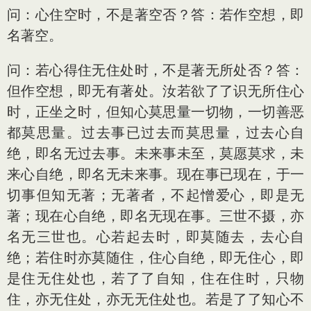
问：心住空时，不是著空否？答：若作空想，即
名著空。
问：若心得住无住处时，不是著无所处否？答：
但作空想，即无有著处。汝若欲了了识无所住心
时，正坐之时，但知心莫思量一切物，一切善恶
都莫思量。过去事已过去而莫思量，过去心自
绝，即名无过去事。未来事未至，莫愿莫求，未
来心自绝，即名无未来事。现在事已现在，于一
切事但知无著；无著者，不起憎爱心，即是无
著；现在心自绝，即名无现在事。三世不摄，亦
名无三世也。心若起去时，即莫随去，去心自
绝；若住时亦莫随住，住心自绝，即无住心，即
是住无住处也，若了了自知，住在住时，只物
住，亦无住处，亦无无住处也。若是了了知心不