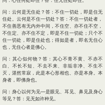
问：心住何处即住？答：住无住处即住。
问：云何是无住处？答：不住一切处，即是住无
住处。云何是不住一切处？答：不住一切处者，
不住善恶有无内外中间，不住空、亦不住不空，
不住定、亦不住不定，即是不住一切处；只个不
住一切处，即是住处也；得如是者，即名无住心
也，无住心者是佛心。
问：其心似何物？答：其心不青不黄、不赤不
白、不长不短、不去不来、非垢非净、不生不
灭，湛然常寂，此是本心形相也、亦是本身。本
身者，即佛身也。
问：身心以何为见—是眼见、耳见、鼻见及身心
等见？答：见无如许种见。