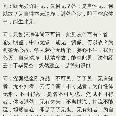
问：既无如许种见，复何见？答：是自性见。何
以故？为自性本来清净，湛然空寂，即于空寂体
中，能生此见。
问：只如清净体尚不可得，此见从何而有？答：
喻如明鉴，中虽无像，能见一切像。何以故？为
明鉴无心故。学人若心无所染，妄心不生，我所
心灭，自然清净；以清净故，能生此见。法句经
云：于毕竟空中炽然建立，是善知识也。
问：涅槃经金刚身品：不可见、了了见，无有知
者、无不知者，云何？答：不可见者，为自性体
无形，不可得故，是名不可见也。然见不可得
者，体寂湛然，无有去来，不离世流，世流不能
流，坦然自在，即是了了见也。无有知者，为自