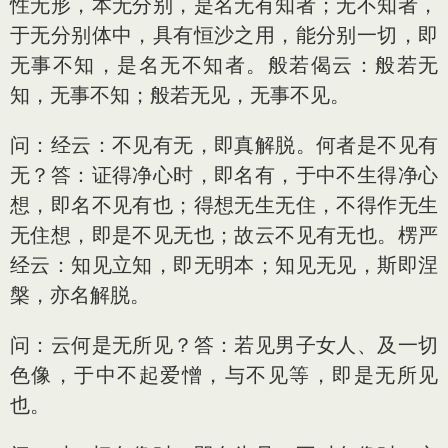
性无形，本无分别，是名无有知者；无不知者，
于无分别体中，具有恒沙之用，能分别一切，即
无事不知，是名无不知者。般若偈云：般若无
知，无事不知；般若无见，无事不见。
问：经云：不见有无，即真解脱。何者是不见有
无？答：证得净心时，即名有，于中不生得净心
想，即名不见有也；得想无生无住，不得作无生
无住想，即是不见无也；故云不见有无也。楞严
经云：知见立知，即无明本；知见无见，斯即涅
槃，亦名解脱。
问：云何是无所见？答：若见男子女人、及一切
色像，于中不起爱憎，与不见等，即是无所见
也。