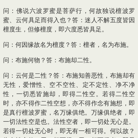
问：佛说六波罗蜜是菩萨行，何故独说檀波罗
蜜、云何具足而得入也？答：迷人不解五度皆因
檀度生，但修檀度，即六度悉皆具足。
问：何因缘故名为檀度？答：檀者，名为布施。
问：布施何物？答：布施却二性。
问：云何是二性？答：布施知善恶性，布施却有
无性，爱憎性、空不空性、定不定性、净不净
性，一切悉皆施却，即得二性空。若得二性空
时，亦不得作二性空想，亦不得作念有施想，即
是真行檀波罗蜜，名万缘俱绝。万缘俱绝者，即
一切法性空是也。法性空者，即一切处无心是。
若得一切处无心时，即无有一相可得。何以故？