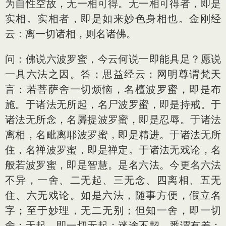
为自性空故，无一相可得。无一相可得者，即是
实相。实相者，即是如来妙色身相也。金刚经
云：离一切诸相，则名诸佛。
问：佛说六波罗蜜，今云何说一即能具足？愿说
一具六法之因。答：思益经云：网明尊谓梵天
言：若菩萨舍一切烦恼，名檀波罗蜜，即是布
施。于诸法无所起，名尸波罗蜜，即是持戒。于
诸法无所念，名羼提波罗蜜，即是忍辱。于诸法
离相，名毗离耶波罗蜜，即是精进。于诸法无所
住，名禅波罗蜜，即是禅定。于诸法无戏论，名
般若波罗蜜，即是智慧。是名六法。今更名六法
不异，一舍、二无起、三无念、四离相、五无
住、六无戏论。如是六法，随事方便，假立名
字；至于妙理，无二无别；但知一舍，即一切
舍；无起，即一切无起；迷途不契，悉谓有差；