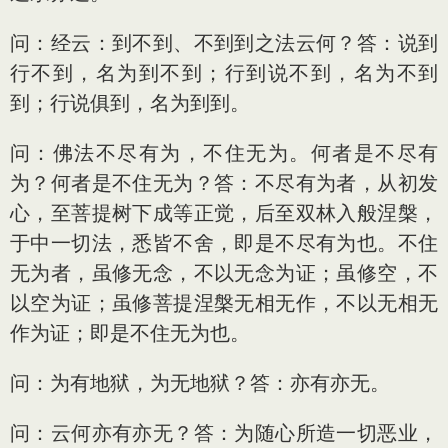
问：经云：到不到、不到到之法云何？答：说到
行不到，名为到不到；行到说不到，名为不到
到；行说俱到，名为到到。
问：佛法不尽有为，不住无为。何者是不尽有
为？何者是不住无为？答：不尽有为者，从初发
心，至菩提树下成等正觉，后至双林入般涅槃，
于中一切法，悉皆不舍，即是不尽有为也。不住
无为者，虽修无念，不以无念为证；虽修空，不
以空为证；虽修菩提涅槃无相无作，不以无相无
作为证；即是不住无为也。
问：为有地狱，为无地狱？答：亦有亦无。
问：云何亦有亦无？答：为随心所造一切恶业，