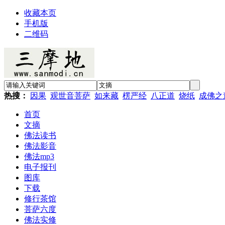
收藏本页
手机版
二维码
热搜：
因果
观世音菩萨
如来藏
楞严经
八正道
烧纸
成佛之
首页
文摘
佛法读书
佛法影音
佛法mp3
电子报刊
图库
下载
修行茶馆
菩萨六度
佛法实修