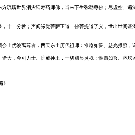
东方琉璃世界消灾延寿药师佛，当来下生弥勒尊佛；尽虚空、遍
经，十二分教；声闻缘觉菩萨正道，佛菩提道了义，世出世间甚
藏会上优波离尊者，西天东土历代祖师：惟愿如誓、慈光摄照，证
、诸大，金刚力士、护戒神王，一切幽显灵祇：惟愿如誓、莅坛监
遍》
！