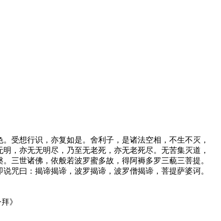
色。受想行识，亦复如是。舍利子，是诸法空相，不生不灭，
无明，亦无无明尽，乃至无老死，亦无老死尽。无苦集灭道，
槃。三世诸佛，依般若波罗蜜多故，得阿褥多罗三藐三菩提。
即说咒曰：揭谛揭谛，波罗揭谛，波罗僧揭谛，菩提萨婆诃。
一拜》