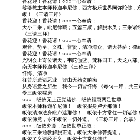
香花迎！香花请！○○○一心奉请：
娑婆教主本师释迦牟尼佛，西方极乐世界阿弥陀佛，
皈！ 《三请三拜》
香花迎！香花请！○○○一心奉请：
大小二乘，毗尼律藏；五篇三聚，解脱木叉；三乘诸
《三请三拜》
香花迎！香花请！○○○一心奉请：
观音、势至、文殊、普贤，清净海众、诸大菩萨；律
香花迎！香花请！○○○一心奉请：
光明会上寄位诸天，韦陀伽蓝、梵释四王，天龙八部
南无本师释迦牟尼佛 《三称三拜》
忏悔、清净
往昔所造诸恶业 皆由无始贪瞋痴
从身语意之所生 我今一切皆忏悔 《每句一拜，共三
受三皈依羯磨
○○○，皈依无上正觉诸佛，皈依福慧两足世尊：
皈依本师释迦牟尼佛！ 皈依报身卢舍那佛！
皈依清净法身毗卢遮那佛！ 皈依十方常住一切诸佛
皈依佛竟，永不皈依一切外道。 《三称三拜，合掌》
○○○，皈依究竟，皈依世尊正教：
皈依三乘通教解脱正道，皈依大乘佛菩提道，
皈依了义诸经正义，皈依十方常住佛法。