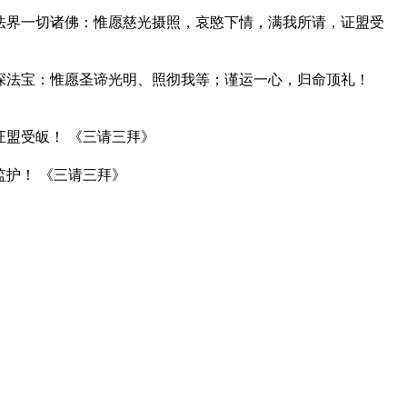
法界一切诸佛：惟愿慈光摄照，哀愍下情，满我所请，证盟受
深法宝：惟愿圣谛光明、照彻我等；谨运一心，归命顶礼！
盟受皈！ 《三请三拜》
护！ 《三请三拜》