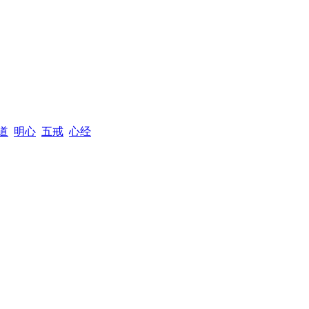
道
明心
五戒
心经