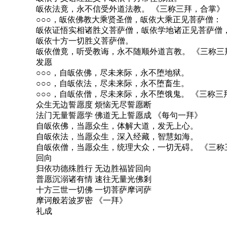
皈依法竟，永不信受外道法教。 《三称三拜，合掌》
○○○，皈依佛教大乘贤圣僧，皈依大乘正见菩萨僧：
皈依证悟实相诸胜义菩萨僧，皈依学地诸正见菩萨僧
皈依十方一切胜义菩萨僧。
皈依僧竟，听受教诲，永不随顺外道言教。 《三称三
发愿
○○○，自皈依佛，尽未来际，永不堕地狱。
○○○，自皈依法，尽未来际，永不堕畜生。
○○○，自皈依僧，尽未来际，永不堕饿鬼。 《三称三
众生无边誓愿度 烦恼无尽誓愿断
法门无量誓愿学 佛道无上誓愿成 《每句一拜》
自皈依佛，当愿众生，体解大道，发无上心。
自皈依法，当愿众生，深入经藏，智慧如海。
自皈依僧，当愿众生，统理大众，一切无碍。 《三称
回向
归依功德殊胜行 无边胜福皆回向
普愿沉溺诸有情 速往无量光佛剎
十方三世一切佛 一切菩萨摩诃萨
摩诃般若波罗密 《一拜》
礼成