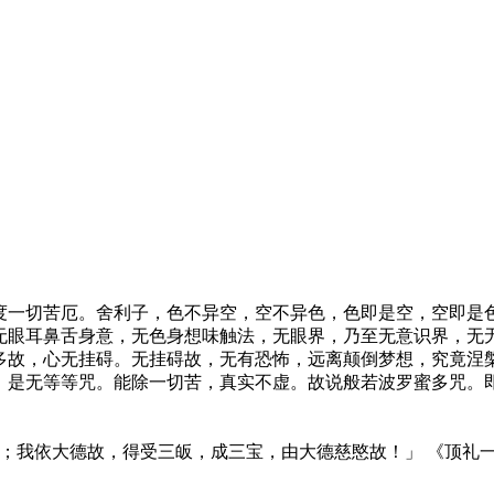
度一切苦厄。舍利子，色不异空，空不异色，色即是空，空即是
无眼耳鼻舌身意，无色身想味触法，无眼界，乃至无意识界，无
多故，心无挂碍。无挂碍故，无有恐怖，远离颠倒梦想，究竟涅
，是无等等咒。能除一切苦，真实不虚。故说般若波罗蜜多咒。
明师；我依大德故，得受三皈，成三宝，由大德慈愍故！」 《顶礼