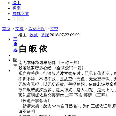
净土
禅宗
成佛之道
手机版
首页
>
文摘
>
菩萨六度
>
持戒
楼主 |
收藏
|
举报
2018-07-22 09:09
三
摩
自 皈 依
地
圈
南无本师释迦牟尼佛 《三称三拜》
主
般若波罗密多心经 《合掌念诵一卷》
观自在菩萨，行深般若波罗蜜多时，照见五蕴皆空，
不垢不净，不增不减，是故空中无色，无受想行识，
无智亦无得，以无所得故。菩提萨陀，依般若波罗蜜
故知般若波罗蜜多，是大神咒，是大明咒，是无上咒
顶礼证明皈依胜义菩萨僧 上平 下实 菩萨 《三拜》
《长跪合掌念诵》
「祈请大德：慈念○○○(自呼己名)，为作三皈依证
请圣证明