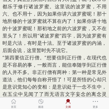
都乐于修行诸波罗蜜。这里说的波罗蜜，不用
六、也不用十，因为如果你讲六波罗蜜呢！那十
地所修的十波罗蜜就不算在内了！如果你讲十地
的十波罗蜜呢！那初地之前的六波罗蜜，又不在
里头了！所以用“诸波罗蜜”四字，因为波罗蜜有
时是六法，有时是十法。至于诸波罗蜜的内涵，
后面会说，这里暂时先不说它。
“第四要信正行僧。”想要信到正行僧，在现代也
是不容易的事，一般而言，能信奉随学到正行僧
的人并不多。非正行僧有两种：第一种是常见外
道法，他们每每自称开悟了！可是所悟的心却只
是意识觉知心的变相：是意识处于一念不生中，
在五尘中见闻了了而无语言文字妄念的离念灵
知；或是进入二禅以上的等至位中，不触及五
首页
频道
文摘
更多
尘；或是意识心暂时不见了，譬如入了无想定而