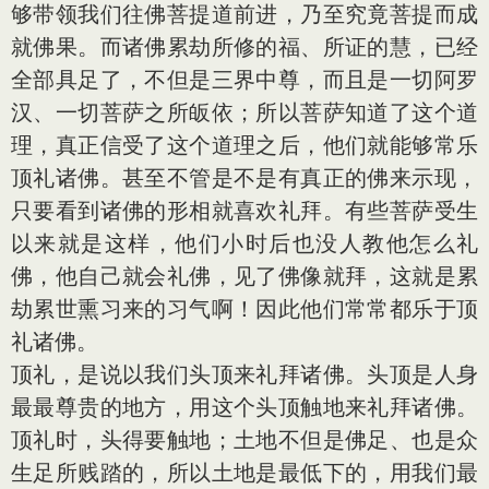
够带领我们往佛菩提道前进，乃至究竟菩提而成
就佛果。而诸佛累劫所修的福、所证的慧，已经
全部具足了，不但是三界中尊，而且是一切阿罗
汉、一切菩萨之所皈依；所以菩萨知道了这个道
理，真正信受了这个道理之后，他们就能够常乐
顶礼诸佛。甚至不管是不是有真正的佛来示现，
只要看到诸佛的形相就喜欢礼拜。有些菩萨受生
以来就是这样，他们小时后也没人教他怎么礼
佛，他自己就会礼佛，见了佛像就拜，这就是累
劫累世熏习来的习气啊！因此他们常常都乐于顶
礼诸佛。
顶礼，是说以我们头顶来礼拜诸佛。头顶是人身
最最尊贵的地方，用这个头顶触地来礼拜诸佛。
顶礼时，头得要触地；土地不但是佛足、也是众
生足所贱踏的，所以土地是最低下的，用我们最