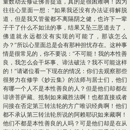
量数劫去修证佛菩提道，真的是很困难啊！因为
往往心里面一想：“如果我还没有办法证得解脱
道，但是我又管鲎都不离隔阴之健，也许下一辈
子干了什么不如法的事，结果又坠三恶道去了，
佛道就永远都没有实现的可能了，那该怎么
办？”所以心里面总是会有那种担忧存在。这种事
情是很常见的，你不要说：“不可能！我的本性善
良，我怎么会干坏事、谛法破法？我不可能这样
的！”请诸位看一下现在的情况：你们去观察那些
很努力在修学《妙云集》的法师与居士们，他们
有哪一个人不是本性善良的人？但是他们却都在
诽谤菩萨藏、抵制如来藏胜法啊！也都直接或者
问接在否定第三转法轮的方广唯识经典啊！他们
都不承认第三转法轮所说的阿赖耶识如来藏啊！
他们不都是本性善良的人吗？可是他们却是在从