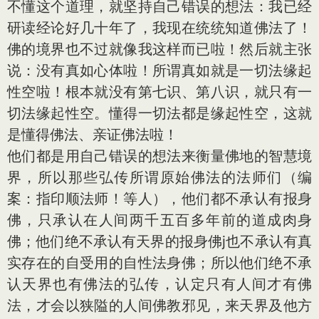
不懂这个道理，就坚持自己错误的想法：我已经
研读经论好几十年了，我现在统统知道佛法了！
佛的境界也不过就像我这样而已啦！然后就主张
说：没有真如心体啦！所谓真如就是一切法缘起
性空啦！根本就没有第七识、第八识，就只有一
切法缘起性空。懂得一切法都是缘起性空，这就
是懂得佛法、亲证佛法啦！
他们都是用自己错误的想法来衡量佛地的智慧境
界，所以那些弘传所谓原始佛法的法师们（编
案：指印顺法师！等人），他们都不承认有报身
佛，只承认在人间两千五百多年前的道成肉身
佛；他们绝不承认有天界的报身佛j也不承认有真
实存在的自受用的自性法身佛；所以他们绝不承
认天界也有佛法的弘传，认定只有人间才有佛
法，才会以狭隘的人间佛教邪见，来天界及他方