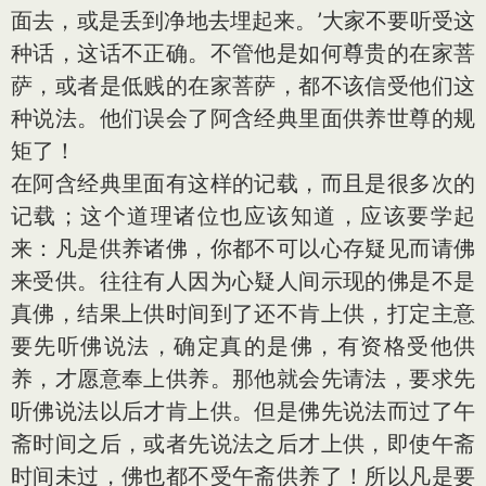
面去，或是丢到净地去埋起来。’大家不要听受这
种话，这话不正确。不管他是如何尊贵的在家菩
萨，或者是低贱的在家菩萨，都不该信受他们这
种说法。他们误会了阿含经典里面供养世尊的规
矩了！
在阿含经典里面有这样的记载，而且是很多次的
记载；这个道理诸位也应该知道，应该要学起
来：凡是供养诸佛，你都不可以心存疑见而请佛
来受供。往往有人因为心疑人间示现的佛是不是
真佛，结果上供时间到了还不肯上供，打定主意
要先听佛说法，确定真的是佛，有资格受他供
养，才愿意奉上供养。那他就会先请法，要求先
听佛说法以后才肯上供。但是佛先说法而过了午
斋时间之后，或者先说法之后才上供，即使午斋
时间未过，佛也都不受午斋供养了！所以凡是要