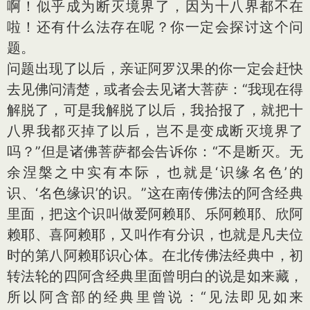
啊！似乎成为断灭境界了，因为十八界都不在
啦！还有什么法存在呢？你一定会探讨这个问
题。
问题出现了以后，亲证阿罗汉果的你一定会赶快
去见佛问清楚，或者会去见诸大菩萨：“我现在得
解脱了，可是我解脱了以后，我拾报了，就把十
八界我都灭掉了以后，岂不是变成断灭境界了
吗？”但是诸佛菩萨都会告诉你：“不是断灭。无
余涅槃之中实有本际，也就是‘识缘名色’的
识、‘名色缘识’的识。”这在南传佛法的阿含经典
里面，把这个识叫做爱阿赖耶、乐阿赖耶、欣阿
赖耶、喜阿赖耶，又叫作有分识，也就是凡夫位
时的第八阿赖耶识心体。在北传佛法经典中，初
转法轮的四阿含经典里面曾明白的说是如来藏，
所以阿含部的经典里曾说：“见法即见如来