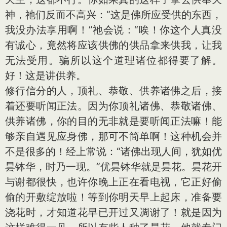
神，祂们反而不高兴：“这是佛所应受供的东西，
我没办法享用啊！”祂会说：“唉！你这个人真没
有诚心，竟然将应该供佛的供品拿来供我，让我
无法受用。骗所以这个道理诸位都得要了解。
好！这是讲供养。
修行信分的人，顶礼、恭敬、供养诸佛之后，接
着还要听闻正法。因为你顶礼诸佛、恭敬诸佛、
供养诸佛，你的目的无非就是要听闻正法嘛！能
够亲自遇见应身佛，那可不简单啊！这种机会并
不是很多的！经上常说：“诸佛出现人间，犹如优
昙钵华，时乃一现。”优昙钵华就是昙花。昙花开
与谢都很快，也许你晚上正在看电视，它正好偷
偷的开敷绽放啦！等到你明天早上起床，准备要
浇花时，才知道花早已开过又凋谢了！就是因为