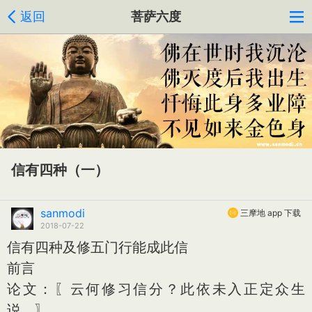
返回
菩萨六度
信有四种（一）
sanmodi
三摩地 app 下载
2018-07-22
信有四种及修五门行能成此信
前言
论文：〖云何修习信分？此依未入正定众生
说。〗