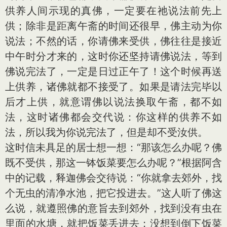
供养人间示现的真佛，一定要在祂说法前先上
供；除非是距离午斋的时间还很早，佛主动为你
说法；不然的话，你请佛来受供，佛往往是接近
中午时分才来的，这时你还坚持请佛说法，等到
佛说完法了，一定是日过正午了！这个时候再送
上供养，诸佛就都不接受了。如果是请法完毕以
后才上供，就意谓佛以说法换取午斋，都不如
法，这时诸佛都会交代说：你这样的供养不如
法，所以我为你说完法了，但是却不受汝供。
这时信未具足的居士想一想：“那该怎么办呢？佛
既不受供，那这一钵饭菜要怎么办呢？”根据阿含
中的记载，释迦佛会交待说：“你就拿去郊外，找
个无虫的清净水池，把它投进去。”这人听了佛这
么说，就遵照佛的意旨去到郊外，找到没有虫在
里面的水塘，就把饭菜丢进去；没想到倒下饭菜