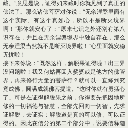
藏。”意思是说，证得如来藏时你就见到了真正的
佛法了。那么诸佛菩萨对你说：“无余涅槃里面有
这个实际、有这个真如心，所以不是断灭境界
啊！”那你就安心了：“原来七识之外还别有第八
识存在，并且在无余涅槃境界中独自存在，那么
无余涅梁当然就不是断灭境界啦！”心里面就安稳
无忧啦！
接下来你说：“既然这样，解脱果证得啦！出三界
没问题啦！我又何姑再回入娑婆或是他方的佛管
界，再来修行无量的菩萨行？就可以一直修到究
竟成佛，圆满成就佛菩提道。”这时你就有勇猛心
了。可是在证得解脱果之前，你得要先把因地所
修的一切福德与智慧，全部先回向一切智，先求
证解脱，去证实：解脱道是真的可以修、可以证
得的。因此在信分的第二个部分中，说要信释迦