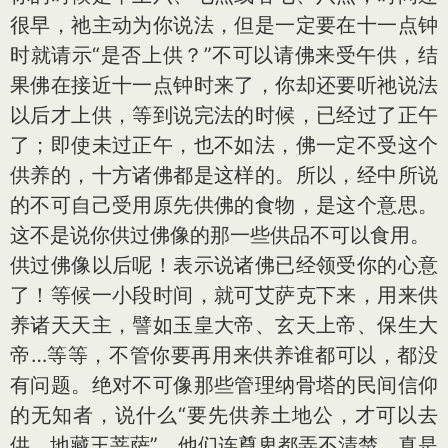
很早，祂主动为你说法，但是一定要在十一点钟
时就请示“是否上供？”不可以请佛来受午供，结
果佛在接近十一点钟时来了，你却还要听祂说法
以后才上供，等到说完法的时候，已经过了正午
了；即使未过正午，也不如法，佛一定不受这个
供养的，十方诸佛都是这样的。所以，经中所说
的不可自己受用原先供佛的食物，是这个意思。
这不是说你供过佛像的那一些供品不可以食用。
供过佛像以后呢！表示说诸佛已经领受你的心意
了！等候一小段时间，就可艾萨克下来，用来供
养诸天天主，譬如玉皇大帝、玄天上帝、保生大
帝…等等，不管你要再用来供养谁都可以，都没
有问题。绝对不可像那些管理纳骨塔的民间信仰
的无知者，说什么“要先供养土地公，才可以去
供 地藏王菩萨”，他们连尊卑都弄不清楚，真是