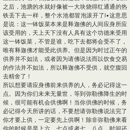
之后，池溏的水就好像被一大块烧得红通通的热
铁丢下去一样，整个水池都冒泡滚开了l•这意思
是说：这一钵饭菜本来是释迦佛的人间应身所应
该受用的，天上天下没有人具有这个功德来受用
这一钵饭菜，不管是谁，吃下去都将会受不了，
唯有释迦佛才能受此供养。但是因为时过正午的
供养并不如法，或者因为请佛说法而以饮食交易
的作法并不如法，所以释迦佛不受供，就空腹回
去精舍了！
所以想要请应身佛前来供养的人，务必记得这一
点。因为你们未来无量世，等到弥勒佛降生的时
候，很可能有机会供佛啊！当你供佛的时候，务
必记得今天所讲的话，不要想请弥勒佛说法完了
你才要上供，一定要先上供啊！除非弥勒佛来看
你的时候是早上六、七点或者七、八点，时间还