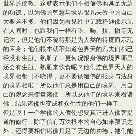
世界的佛教。这就表示他们不相信佛地具足无边
的功德，以为佛的智慧与境界跟凡夫位中的自己
大概差不多。他们因为看见经中记载释迦佛示现
在人间时，也跟我们一样有吃、暍、拉、撒等无
记法，但是他们不晓得那是为人类的得度而示现
的应身；他们根本就不知道色界天的凡夫们都已
经没有生脏、熟脏了，更何况报身佛的境界哪里
还会有生脏、熟脏来饮食呢？他们连色界天人的
境界相都（不晓得，更不要谈诸佛的报身与法身
的境界相啦！所以他们总是用自己的境界、用自
己的观念来衡量诸佛，所以从他们的境界来看诸
佛，结果诸佛也变成和众生性的他们一样了。
但是呢！一个学佛的人假使想要真正进入佛菩提
道的修行，除了信有万法根本的自心如来藏识之
外，还得要相信诸佛具足了无边的功德，祂们能