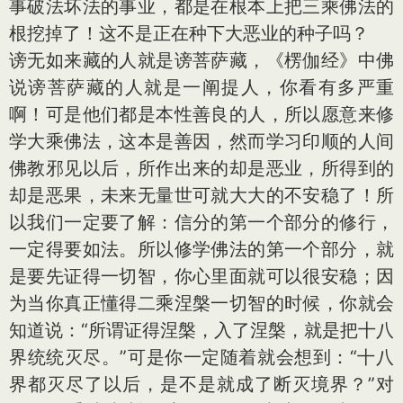
事破法坏法的事业，都是在根本上把三乘佛法的
根挖掉了！这不是正在种下大恶业的种子吗？
谤无如来藏的人就是谤菩萨藏，《楞伽经》中佛
说谤菩萨藏的人就是一阐提人，你看有多严重
啊！可是他们都是本性善良的人，所以愿意来修
学大乘佛法，这本是善因，然而学习印顺的人间
佛教邪见以后，所作出来的却是恶业，所得到的
却是恶果，未来无量世可就大大的不安稳了！所
以我们一定要了解：信分的第一个部分的修行，
一定得要如法。所以修学佛法的第一个部分，就
是要先证得一切智，你心里面就可以很安稳；因
为当你真正懂得二乘涅槃一切智的时候，你就会
知道说：“所谓证得涅槃，入了涅槃，就是把十八
界统统灭尽。”可是你一定随着就会想到：“十八
界都灭尽了以后，是不是就成了断灭境界？”对