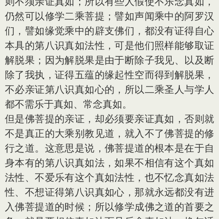
则不须亲证真如；所以有些人假使不乐念真如，
仍然可以修学二乘菩提；譬如声闻乘中的阿罗汉
们，譬如缘觉乘中的辟支佛们，都没有证得自心
本具的第八识真如法性，可是他们照样能够取证
解脱果；因为解脱果是由于断除子我见、以及断
除了我执，证得五蕴的缘起性空而得到解脱果，
不必亲证第八识真如心的，所以二乘圣人与学人
都不需乐于真如、常念真如。
但是佛菩提的亲证，却必须要亲证真如，否则就
不是真正的大乘别教见道，就入不了佛菩提的修
行之道。这意思是说，佛菩提道的根本是在于自
身本有的第八识真如法，如果不相信有这个真如
法性、不爱乐有这个真如法性，也不忆念真如法
性、不想证得第八识真如心，那就永远都没有进
入佛菩提道的时候；所以修学成佛之道的首要之