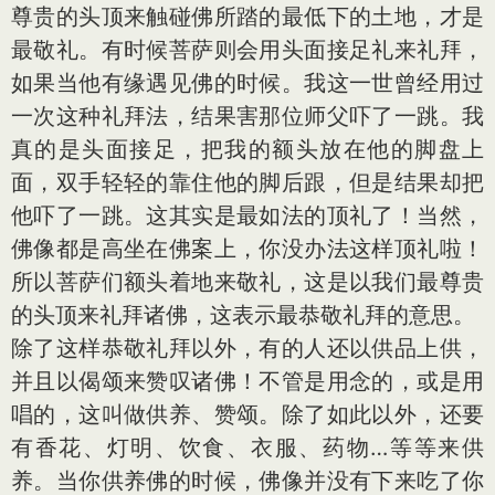
尊贵的头顶来触碰佛所踏的最低下的土地，才是
最敬礼。有时候菩萨则会用头面接足礼来礼拜，
如果当他有缘遇见佛的时候。我这一世曾经用过
一次这种礼拜法，结果害那位师父吓了一跳。我
真的是头面接足，把我的额头放在他的脚盘上
面，双手轻轻的靠住他的脚后跟，但是结果却把
他吓了一跳。这其实是最如法的顶礼了！当然，
佛像都是高坐在佛案上，你没办法这样顶礼啦！
所以菩萨们额头着地来敬礼，这是以我们最尊贵
的头顶来礼拜诸佛，这表示最恭敬礼拜的意思。
除了这样恭敬礼拜以外，有的人还以供品上供，
并且以偈颂来赞叹诸佛！不管是用念的，或是用
唱的，这叫做供养、赞颂。除了如此以外，还要
有香花、灯明、饮食、衣服、药物…等等来供
养。当你供养佛的时候，佛像并没有下来吃了你