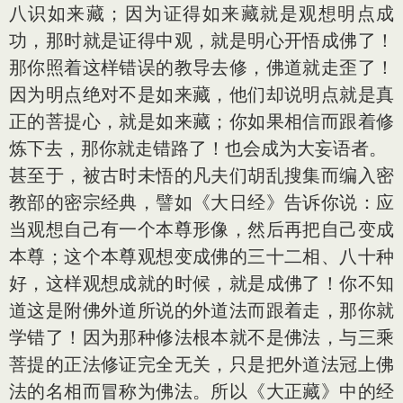
八识如来藏；因为证得如来藏就是观想明点成
功，那时就是证得中观，就是明心开悟成佛了！
那你照着这样错误的教导去修，佛道就走歪了！
因为明点绝对不是如来藏，他们却说明点就是真
正的菩提心，就是如来藏；你如果相信而跟着修
炼下去，那你就走错路了！也会成为大妄语者。
甚至于，被古时未悟的凡夫们胡乱搜集而编入密
教部的密宗经典，譬如《大日经》告诉你说：应
当观想自己有一个本尊形像，然后再把自己变成
本尊；这个本尊观想变成佛的三十二相、八十种
好，这样观想成就的时候，就是成佛了！你不知
道这是附佛外道所说的外道法而跟着走，那你就
学错了！因为那种修法根本就不是佛法，与三乘
菩提的正法修证完全无关，只是把外道法冠上佛
法的名相而冒称为佛法。所以《大正藏》中的经