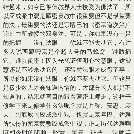
结起来，如今已被佛教界人士接受为佛法了，所
以应成派中观是藏密黄教中很重要但不是最重要
的法，最重要的法还是宗喀巴的《密宗道次第广
论》中所教授的双身法。可是，你如果没有十足
的把握——没有法眼——你就不能去动它；有许
多人说西藏密宗是个超大号的马蜂窝，谁敢捅
它、谁就倒霉！因为光凭证悟明心的慧眼，这智
慧还是不够来动它的，还得凭法眼才成得了事；
所以你如果没有法眼，你就不要去动它。但这只
是极少数人才会知道内情的，大部分的人都是不
知道的，结果就盲目的跟着藏密上师走，这样子
修学下来是修学什么法呢？就是月称、安惠、寂
天、阿底峡的应成派中观，也就是宗喀巴、达赖
所弘传的密宗黄教应成派中观，正是历代达赖喇
嘛和今时的印顺、昭慧、星云、证严……法师等