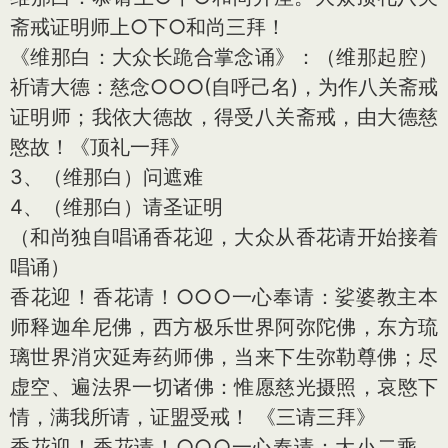
斋戒证明师上○下○和尚三拜！
《维那白：大众长跪合掌念诵》：（维那起腔）
祈请大德：慈念○○○(自呼己名)，为作八关斋戒
证明师；我依大德故，得受八关斋戒，由大德慈
愍故！《顶礼一拜》
3、（维那白）问遮难
4、（维那白）请圣证明
（和尚独自唱诵香花迎，大众从香花请开始接着
唱诵）
香花迎！香花请！○○○一心奉请：娑婆教主本
师释迦牟尼佛，西方极乐世界阿弥陀佛，东方琉
璃世界消灾延寿药师佛，当来下生弥勒尊佛；尽
虚空、遍法界一切诸佛：惟愿慈光摄照，哀愍下
情，满我所请，证盟受戒！ 《三请三拜》
香花迎！香花请！○○○一心奉请：大小二乘，