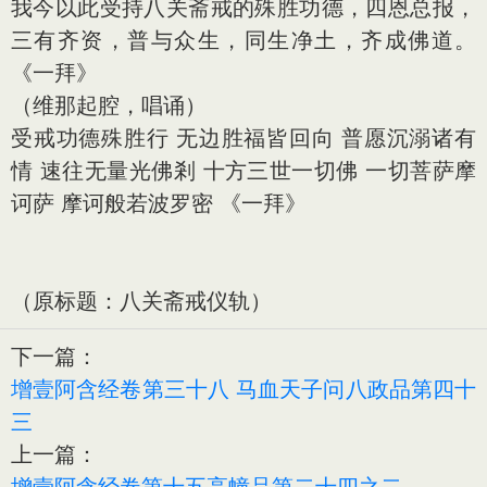
我今以此受持八关斋戒的殊胜功德，四恩总报，
三有齐资，普与众生，同生净土，齐成佛道。
《一拜》
（维那起腔，唱诵）
受戒功德殊胜行 无边胜福皆回向 普愿沉溺诸有
情 速往无量光佛剎 十方三世一切佛 一切菩萨摩
诃萨 摩诃般若波罗密 《一拜》
（原标题：八关斋戒仪轨）
下一篇：
增壹阿含经卷第三十八 马血天子问八政品第四十
三
上一篇：
增壹阿含经卷第十五高幢品第二十四之二