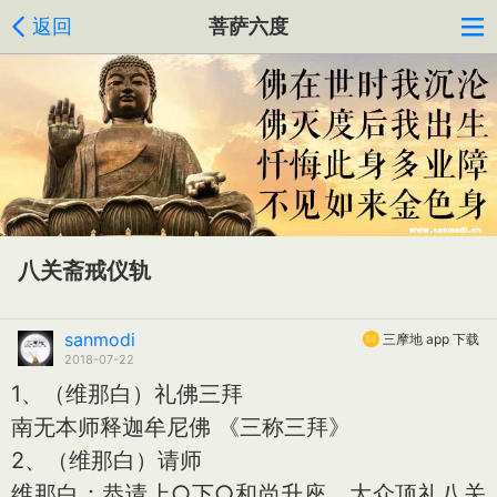
返回
菩萨六度
八关斋戒仪轨
sanmodi
三摩地 app 下载
2018-07-22
1、（维那白）礼佛三拜
南无本师释迦牟尼佛 《三称三拜》
2、（维那白）请师
维那白：恭请上○下○和尚升座。大众顶礼八关