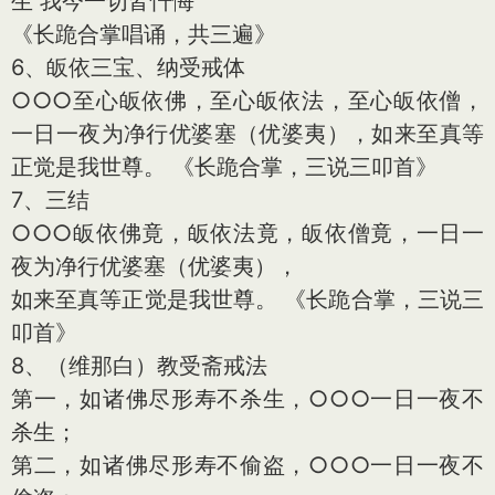
生 我今一切皆忏悔
《长跪合掌唱诵，共三遍》
6、皈依三宝、纳受戒体
○○○至心皈依佛，至心皈依法，至心皈依僧，
一日一夜为净行优婆塞（优婆夷），如来至真等
正觉是我世尊。 《长跪合掌，三说三叩首》
7、三结
○○○皈依佛竟，皈依法竟，皈依僧竟，一日一
夜为净行优婆塞（优婆夷），
如来至真等正觉是我世尊。 《长跪合掌，三说三
叩首》
8、（维那白）教受斋戒法
第一，如诸佛尽形寿不杀生，○○○一日一夜不
杀生；
第二，如诸佛尽形寿不偷盗，○○○一日一夜不