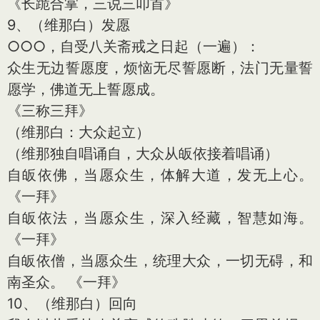
《长跪合掌，三说三叩首》
9、（维那白）发愿
○○○，自受八关斋戒之日起（一遍）：
众生无边誓愿度，烦恼无尽誓愿断，法门无量誓
愿学，佛道无上誓愿成。
《三称三拜》
（维那白：大众起立）
（维那独自唱诵自，大众从皈依接着唱诵）
自皈依佛，当愿众生，体解大道，发无上心。
《一拜》
自皈依法，当愿众生，深入经藏，智慧如海。
《一拜》
自皈依僧，当愿众生，统理大众，一切无碍，和
南圣众。 《一拜》
10、（维那白）回向