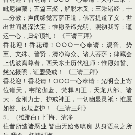
毗尼律藏；五篇三聚，解脱木叉；三乘诸经，十
二分教；声闻缘觉菩萨正道，佛菩提道了义，世
出世间甚深法宝：惟愿圣谛光明、照彻我等；谨
运一心，归命顶礼！ 《三请三拜》
香花迎！香花请！○○○一心奉请：观音、势
至、文殊、普贤，清净海众、诸大菩萨；律藏会
上优波离尊者，西天东土历代祖师：惟愿如誓、
慈光摄照，证盟受戒！ 《三请三拜》
香花迎！香花请！○○○一心奉请：光明会上寄
位诸天，韦陀伽蓝、梵释四王，天龙八部、诸
大，金刚力士、护戒神王，一切幽显灵祇：惟愿
如誓、莅坛监护！ 《三请三拜》
5、（维那白）忏悔、清净
往昔所造诸恶业 皆由无始贪嗔痴 从身语意之所