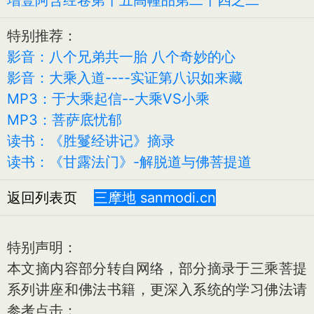
特别推荐：
影音：八个兄弟共一胎 八个奇妙的心
影音：大乘入道----实证第八识如来藏
MP3：于大乘起信--大乘VS小乘
MP3：菩萨底忧郁
读书：《胜鬘经讲记》摘录
读书：《甘露法门》-解脱道与佛菩提道
返回列表页
三摩地 sanmodi.cn
特别声明：
本文摘内容部分转自网络，部分摘录于三乘菩提
系列讲座和佛法书籍，更深入系统的学习佛法请
参考点击：