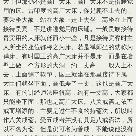
大！但那仍不是高广大床，高广大床不是指睡觉
用的床。古印度的高广大床，你是爬不上去的，
要乘坐大象，站在大象上走上去坐，高坐在上而
接待贵宾，不是讲睡觉用的床铺。一般贵族接待
贵宾用的大床就低而小一些，凡是接待宾客时主
人所坐的座位都称之为床。若是禅师坐的就称为
禅床。有时国王的高广大床并不是床，而是在墙
壁上做一个方形的大洞，约一丈高，一般人上不
去，上面铺了软垫，国王就坐在那里接待下属，
大臣们就坐下面，高低差了一丈，这也是高广大
床。有的讲经师法座很高，约有一丈高，大家都
只能坐下面，那也是高广大床。八关戒斋是依五
戒而增添的，主要是过午不食的持斋法，所以叫
作八关戒斋。受五戒者并没有具足八戒斋法，所
以不名为斋，但是仍可名为善戒，不能说他没有