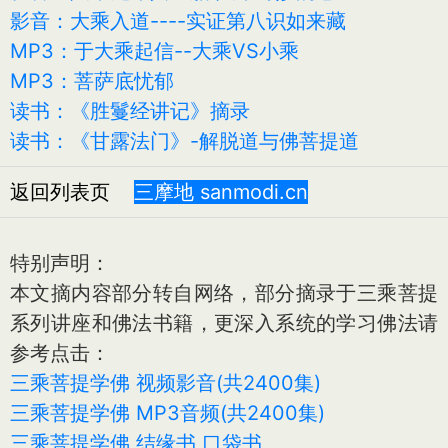
影音：大乘入道----实证第八识如来藏
MP3：于大乘起信--大乘VS小乘
MP3：菩萨底忧郁
读书：《胜鬘经讲记》摘录
读书：《甘露法门》-解脱道与佛菩提道
返回列表页
三摩地 sanmodi.cn
特别声明：
本文摘内容部分转自网络，部分摘录于三乘菩提
系列讲座和佛法书籍，更深入系统的学习佛法请
参考点击：
三乘菩提学佛 视频影音(共2400集)
三乘菩提学佛 MP3音频(共2400集)
三乘菩提学佛 结缘书 口袋书