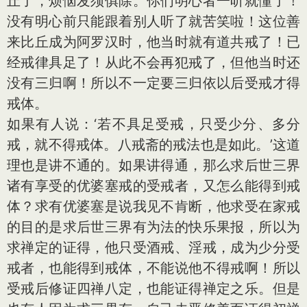
丘了，烦恼发须俱除。你们明心者一听就懂了！
没有明心前只能跟着别人听了就苦笑啦！这位善
来比丘成为阿罗汉时，他当时就有道共戒了！已
经戒律具足了！从此不会再犯戒了，但他当时还
没有三归啊！所以不一定要三归依以后受戒才得
戒体。
如果有人说：‘若不具足受戒，只受少分、多分
戒，就不得戒体。八戒斋的戒法也是如此。’这道
理也是讲不通的。如果讲得通，那么求后世三界
诸有享受的优婆塞戒的受戒者，又怎么能得到戒
体？求有优婆塞是说我见不肯断，他求受在家戒
的目的是求后世三界有为法的快乐果报，所以为
求禅定的证得，他只受酒戒、淫戒，成为少分受
戒者，也能得到戒体，不能说他不得戒啊！所以
受戒后修证四禅八定，也能证得禅定之乐。但是