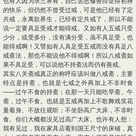
也有人因为求三界有，自己去恶修善而证得初禅
的快乐，但仍然不曾受过戒，可是他已经有了定
共戒，永离欲界生，已经有定共戒了，所以不能
说一定要具足受戒才能得戒。又如有人五戒只受
少分，或受多分，没有满分受，虽不具足受，也
能得戒啊！又譬如有人具足受五戒而没有具足八
戒斋法，那也不能说他不得戒啊！所以八戒斋如
果不具足受，可以说他不持斋法而仍有善戒。
其实八关斋戒真正的称呼应该叫做八戒斋，主要
特点是持斋，也就是七戒之外再加上不非时食
——过午不食的持斋；在那一天只能吃早斋、午
斋，过午不食。也就是五戒再加上不歌舞戏笑花
曼着身、不故往观听；不坐卧高广大床，不非时
食。你们大概都没见过高广大床。也许有人想：
我有见过，我在家具店看到国王尺寸的床铺，真