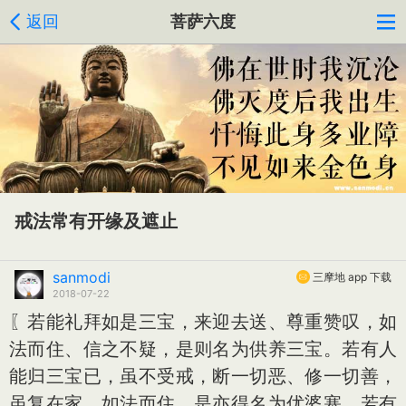
返回
菩萨六度
戒法常有开缘及遮止
sanmodi
三摩地 app 下载
2018-07-22
〖若能礼拜如是三宝，来迎去送、尊重赞叹，如
法而住、信之不疑，是则名为供养三宝。若有人
能归三宝已，虽不受戒，断一切恶、修一切善，
虽复在家，如法而住，是亦得名为优婆塞。若有