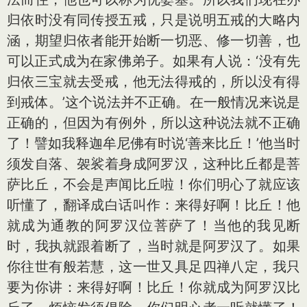
归依时没有同传授五戒，只是说明五戒的大略内
涵，期望归依者能开始断一切恶、修一切善，也
可以正式成为在家佛弟子。如果有人说：‘没有先
归依三宝就去受戒，他无法得戒的，所以没有得
到戒体。’这个说法并不正确。在一般情况来说是
正确的，但因为有例外，所以这种说法就不正确
了！譬如我释迦牟尼佛有时说‘善来比丘！’他当时
须发自落、袈裟着身成阿罗汉，这种比丘都是菩
萨比丘，不会是声闻比丘啦！你们明心了就应该
听懂了，翻译成白话叫作：来得好啊！比丘！他
就成为通教的阿罗汉位菩萨了！当他的我见断
时，我执就跟着断了，当时就是阿罗汉了。如果
你往世有般若慧，这一世又具足四禅八定，我只
要为你讲：来得好啊！比丘！你就成为阿罗汉比