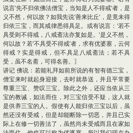
说言‘先不归依佛法僧宝，当知是人不得戒’者，是
义不然，何以故？如我先说‘善来比丘’，是竟未得
归依三宝，而其戒律悉得具足。或有说言：‘若不
具受则不得戒，八戒斋法亦复如是。’是义不然，
何以故？若‘不具受不得戒’者，求有优婆塞，云何
得戒？实是得戒，但不具足八戒斋法；若不具
受，虽不名斋，可得名善。〗
讲记 佛说：若能礼拜如前所说的有智有德三宝，
僧宝来时就起身迎接，去时就恭送，并且平常要
尊重三宝、赞叹三宝。除此之外，还应当依从三
宝的教诫，如法而住，对三宝信受不疑，这人就
是供养三宝的人。假使有人能归依三宝以后，虽
然还没有受戒，但是却能断除一切恶，并且已实
际上在修一切善法了，虽然尚未受戒而且在家如
法而住，他也可以称为优婆塞。所以我们现在办