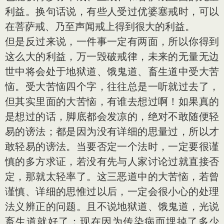
利益。换句话说，有些人受过优婆塞戒时，可以
在菩萨戒、乃至声闻戒上得到很大的利益。
但是反过来说，一件事一定有两面，所以你得到
这么大的利益，万一毁破戒律，未来的无量无边
世中将会处于地狱道、饿鬼道、畜生道中受大苦
恼。受大苦恼四个字，往往总是一听就过去了，
但其实里面的大苦恼，有谁去想过啊！如果真的
是想过的话，脚底都会发凉的，绝对不敢随便轻
易的谤法；都是因为没有详细的思量过，所以才
敢轻易的谤法。当要否定一个法时，一定要很谨
慎的多方求证，若没有先与人家讨论过就直接否
定，那就太轻率了。这三恶道中的大苦恼，若曾
谨慎、详细的思惟过以后，一定会很小心的处理
法义辨正的问题。且不说地狱道、饿鬼道，光说
畜生道就好了：现在因为传染病而埋掉了多少