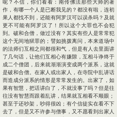
呢？不信，你们看看：南传佛法那些大师的著
作，有哪一个人是已断我见的？都没有啦，连初
果人都找不到，还能有阿罗汉可以误杀吗？及就
更不可能有阿罗汉了！所以这个大罪也不会犯
到。破和合僧，做过没有？其实有些人是常常犯
这个无间地狱罪的；譬如挑拨离问，本来道场中
的法师们互相之间都很和气，但是有人去里面讲
了几句话，让他们互相心有嫌隙，互相斗诤终于
成二个僧团，后来就渐渐演变成两个派系，这就
是破和合僧。在家人或出家人，在寺院中乱讲话
而造成分派系的情形是常常发生的。出家了，如
果有智慧，把话讲白了，不就没事了吗？但是往
往没有智慧而跟着乱讲，结果就互相看不顺眼；
甚至于还吵架，吵得很凶；有个信徒实在看不下
去了，但是又不许参与僧事，又不愿看到出家人