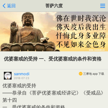
返回
菩萨六度
优婆塞戒的受持 一、受优婆塞戒的条件和资格
sanmodi
三摩地 app 下载
2018-07-23
优婆塞戒的受持
——恭录自《菩萨优婆塞戒经讲记》《受戒品》
第十四
一、受优婆塞戒的条件和资格