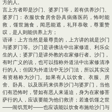
方的人。
言上方者即是沙门、婆罗门等，若有供养沙门、
婆罗门：衣服饮食房舍卧具病痛医药，怖时能
救，馑世施食，闻恶能遮，礼拜恭敬，尊重赞
叹，是人则能供养上方；
语译：上方当然是最尊贵的，上方讲的就是沙门
与婆罗门等。沙门是讲佛法中出家修道、利乐众
生的人；婆罗门是讲外教的在家修行者。沙门，
有时广义的说，也可以指称外道法中出家修清净
行的人；但因为外道法中无沙门法，所以其实没
有资格称为沙门。如果有人以饮食、衣服、房
舍、卧具、以及医药来供养沙门与婆罗门，当他
们有恐怖时，譬如有恶人来逼迫，身为在家修菩
萨行的人，应该要能为他们救济；若逢饥馑之世
——闹饥荒时——也应该能以饮食布施给沙门与