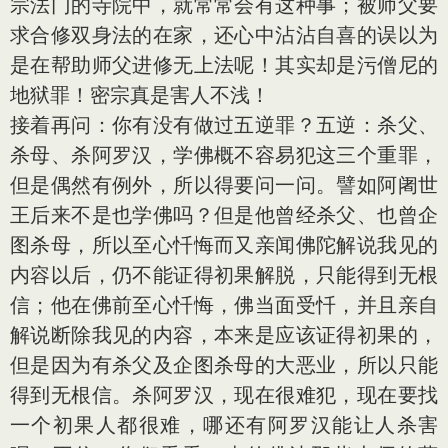
宗法门的寺院中，就常常会有这种事；被师父要
求合修双身法的在家，还心中沾沾自喜的误以为
是在帮助师父进修无上法呢！其实却是污僧尼的
地狱罪！密宗真是害人不浅！
接着再问：你有没有做过五逆罪？五逆：杀父、
杀母、杀阿罗汉，学佛概不容易犯这三个重罪，
但是偶然有例外，所以得要问一问。譬如阿阇世
王后来不是也学佛吗？但是他曾经杀父、也曾企
图杀母，所以至心忏悔而又亲闻佛陀解说我见的
内容以后，仍不能证得初果解脱，只能得到无根
信；他在佛前至心忏悔，佛当面受忏，并且亲自
解说断除我见的内容，本来是应该证得初果的，
但是因为有杀父及企图杀母的大恶业，所以只能
得到无根信。杀阿罗汉，现在很难犯，现在要找
一个初果人都很难，哪还有阿罗汉能让人杀害