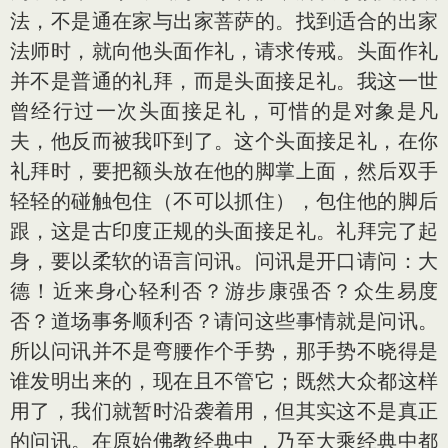
法，不是通在家与出家菩萨的。找到适合的出家
法师时，就向他头面作礼，请求传戒。头面作礼
并不是普通的礼拜，而是头面接足礼。我这一世
曾经行过一次头面接足礼，可惜的是对象是凡
夫，他反而被我吓到了。这个头面接足礼，在你
礼拜时，要把额头放在他的脚掌上面，然后双手
轻轻的碰触包住（不可以抓住），包住他的脚后
跟，这是古印度正规的头面接足礼。礼拜完了起
身，要以柔软的语言问讯。问讯是开口请问：大
德！近来身心轻利否？游步康强否？众生易度
否？道场事务顺利否？请问这些事情就是问讯。
所以问讯并不是弯腰作个手势，那手势不晓得是
谁发明出来的，现在且不管它；既然大众都这样
用了，我们就暂时沿袭着用，但其实这不是真正
的问讯。在原始佛教经典中，乃至大乘经典中都