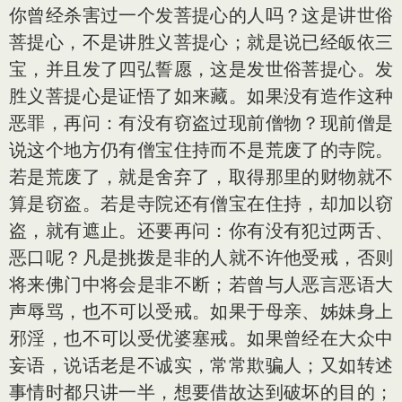
你曾经杀害过一个发菩提心的人吗？这是讲世俗
菩提心，不是讲胜义菩提心；就是说已经皈依三
宝，并且发了四弘誓愿，这是发世俗菩提心。发
胜义菩提心是证悟了如来藏。如果没有造作这种
恶罪，再问：有没有窃盗过现前僧物？现前僧是
说这个地方仍有僧宝住持而不是荒废了的寺院。
若是荒废了，就是舍弃了，取得那里的财物就不
算是窃盗。若是寺院还有僧宝在住持，却加以窃
盗，就有遮止。还要再问：你有没有犯过两舌、
恶口呢？凡是挑拨是非的人就不许他受戒，否则
将来佛门中将会是非不断；若曾与人恶言恶语大
声辱骂，也不可以受戒。如果于母亲、姊妹身上
邪淫，也不可以受优婆塞戒。如果曾经在大众中
妄语，说话老是不诚实，常常欺骗人；又如转述
事情时都只讲一半，想要借故达到破坏的目的；