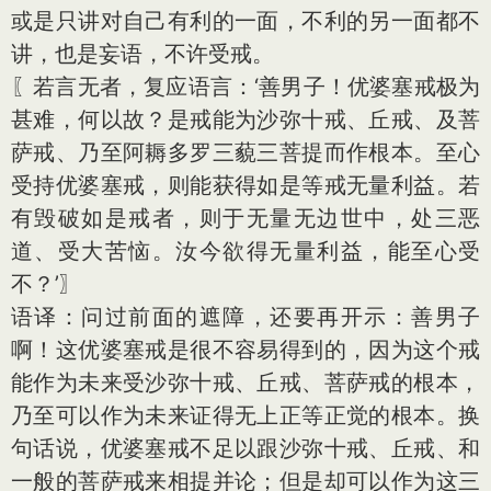
或是只讲对自己有利的一面，不利的另一面都不
讲，也是妄语，不许受戒。
〖若言无者，复应语言：‘善男子！优婆塞戒极为
甚难，何以故？是戒能为沙弥十戒、丘戒、及菩
萨戒、乃至阿耨多罗三藐三菩提而作根本。至心
受持优婆塞戒，则能获得如是等戒无量利益。若
有毁破如是戒者，则于无量无边世中，处三恶
道、受大苦恼。汝今欲得无量利益，能至心受
不？’〗
语译：问过前面的遮障，还要再开示：善男子
啊！这优婆塞戒是很不容易得到的，因为这个戒
能作为未来受沙弥十戒、丘戒、菩萨戒的根本，
乃至可以作为未来证得无上正等正觉的根本。换
句话说，优婆塞戒不足以跟沙弥十戒、丘戒、和
一般的菩萨戒来相提并论；但是却可以作为这三