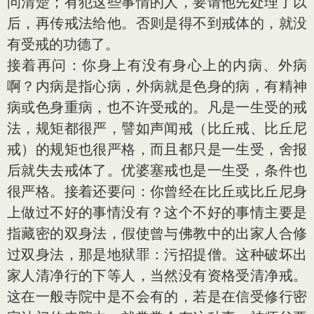
问清楚；有犯这些事情的人，要请他先处理了以
后，再传戒法给他。否则是得不到戒体的，就没
有受戒的功德了。
接着再问：你身上有没有身心上的内病、外病
啊？内病是指心病，外病就是色身的病，有精神
病或色身重病，也不许受戒的。凡是一生受的戒
法，规矩都很严，譬如声闻戒（比丘戒、比丘尼
戒）的规矩也很严格，而且都只是一生受，舍报
后就失去戒体了。优婆塞戒也是一生受，条件也
很严格。接着还要问：你曾经在比丘或比丘尼身
上做过不好的事情没有？这个不好的事情主要是
指藏密的双身法，假使曾与佛教中的出家人合修
过双身法，那是地狱罪：污招提僧。这种破坏出
家人清净行的下等人，当然没有资格受清净戒。
这在一般寺院中是不会有的，若是在信受修行密