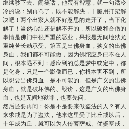
继续吵下去、闹笑话，他蛮有智慧，就一句话冷
冷的说：别再骂了，既不能解决，干脆用打架解
决吧！两个出家人就不好意思的走开了，当下化
解了！当然心结还是解不开的，所以破和合僧的
事情是佛门中很严重的恶业，果报是无间地狱尤
重纯苦长劫承受。第五是出佛身血，狭义的出佛
身血，我们都不可能做，因为佛陀应身已不在人
间，根本遇不到；感应到的总是梦中或定中，都
是化身，只是一个影像而已，你根本害不到，所
以想要出佛身血，是不可能的。但是广义的出佛
身血，就是破坏佛的、毁谤，这是广义的出佛身
血，也是无间地狱罪，也要先问。
然后还要再问：你是不是要来做盗法的人？有人
来求戒是为了盗法，他来这里受了比丘戒以后，
十年成为丘，就可以为人传菩萨戒、优婆塞戒，