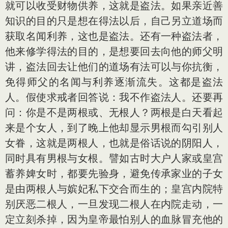
就可以收受财物供养，这就是盗法。如果亲近善
知识的目的只是想在得法以后，自己另立道场而
获取名闻利养，这也是盗法。还有一种盗法者，
他来修学得法的目的，是想要回去向他的师父明
讲，盗法回去让他们的道场有法可以与你抗衡，
免得师父的名闻与利养逐渐流失。这都是盗法
人。假使求戒者回答说：我不作盗法人。还要再
问：你是不是两根或、无根人？两根是白天看起
来是个女人，到了晚上他却显示男根而勾引别人
女眷，这就是两根人，也就是俗话说的阴阳人，
同时具有男根与女根。譬如古时大户人家或皇宫
蓄养婢女时，都要先验身，避免传承家业的子女
是由两根人与嫔妃私下交合而生的；皇宫内院特
别厌恶二根人，一旦发现二根人在内院走动，一
定立刻杀掉，因为皇帝最怕别人的血脉冒充他的