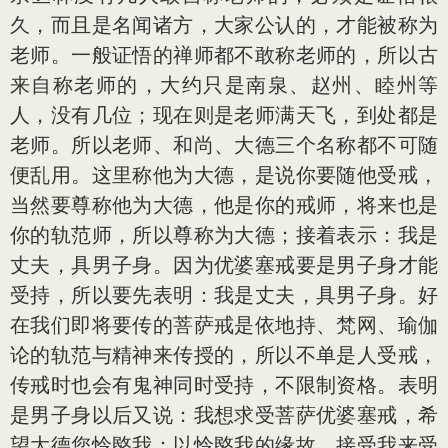
久，而且是名闻诸方，大家公认的，才能被称为
老师。一般证悟的禅师都不敢称老师的，所以古
来自称老师的，大约只是南泉、赵州、睦州等
人，没有几位；现在则是老师满天飞，到处都是
老师。所以老师、和尚、大德三个名称都不可随
便乱用。这里称他为大德，是说你要随他受戒，
当然要尊称他为大德，他是你的戒师，将来也是
你的轨范师，所以尊称为大德；接着表示：我是
丈夫，具男子身。因为优婆塞戒要是男子身才能
受持，所以要先表明：我是丈夫，具男子身。好
在我们即将要传的菩萨戒是依地持、梵网、瑜伽
论的轨范与精神来传授的，所以不单是人受戒，
传戒时也会有鬼神同时受持，不限制资格。表明
是男子身以后又说：我想求受菩萨优婆塞戒，希
望大德您怜愍我；以怜愍我的缘故，接受我来受