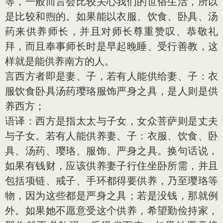
等，一般而言会比较关心我们的世俗生活，所以
是比较和煦的。如果能以衣服、饮食、卧具、汤
药来供养师长，并且对师长尊重赞叹、恭敬礼
拜，而且奉事师长时是早起晚睡、受行善教，这
样就是能供养南方的人。
言西方者即是妻、子，若有人能供给妻、子：衣
服饮食卧具汤药璎珞服饰严身之具，是人则是供
养西方；
语译：西方是指太太与子女，女众菩萨则是丈夫
与子女。若有人能供养妻、子：衣服、饮食、卧
具、汤药、璎珞、服饰、严身之具。换句话说，
如果有钱财，应该供养妻子行住坐卧所需，并且
包括项链、戒子、手环都得要供养，乃至璎珞等
物，因为这些都是严身之具；若是没钱，那就例
外。如果她不愿意受这个供养，希望勤俭持家，