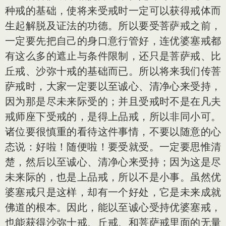
种戒的基础，使将来受戒时一定可以获得戒体而
生起解脱及证法的功德。所以要受菩萨戒之前，
一定要先把自己的身口意行管好，连优婆塞戒都
有这么多的遮止与条件限制，还只是菩萨戒、比
丘戒、沙弥十戒的基础而已。所以将来我们传菩
萨戒时，大家一定要以至诚心、清净心来受持，
因为那是尽未来际受的；并且受戒时不是在凡夫
戒师座下受戒的，是得上品戒，所以非同小可。
诸位要很慎重的看待这件事情，不要以随意的心
态说：好啦！随便啦！要受就受。一定要思惟清
楚，然后以至诚心、清净心来受持；因为这是尽
未来际的，也是上品戒，所以不是小事。虽然优
婆塞戒只是这样，却有一个好处，它是未来成就
佛道的根本。因此，能以至诚心受持优婆塞戒，
也能获得沙弥十戒、丘戒、和菩萨戒里面的无量