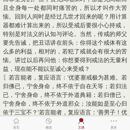
且全身每一处都同时痛苦的，所以才叫作大苦
恼。回到人间时是经过几世才回来的呢？用计算
器都难计算出来的，所以受戒后要很小心持戒，
特别是对法义的认知与评论。当然，传戒的师父
要先告诫，把丑话讲在前头：你得这个戒体有这
么多的利益，相对的，若犯了戒就会有很大的苦
恼。讲过以后再问他：你想要得到戒法的无量利
益，现在能不能以至诚心来受戒？
〖若言能者，复应语言：‘优婆塞戒极为甚难。若
归佛已，宁舍身命，终不依于自在天等；若归法
已，宁舍身命，终不依于外道典籍；若归僧已，
宁舍身命，终不依于外道邪众；汝能如是至心归
依于三宝不？’若言能者，复应语言：‘善男子！优
婆塞戒极为甚难。若人归依于三宝者，是人则为
首页
频道
文摘
更多
施诸众生无怖畏已。若人能施无怖畏者，是人则