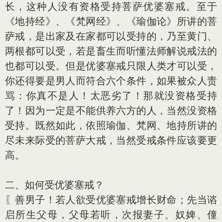
长，这种人没有资格受持菩萨优婆塞戒。至于
《地持经》、《梵网经》、《瑜伽论》所讲的菩
萨戒，是出家及在家都可以受持的，乃至黄门、
两根都可以受，若是畜生而听懂法师解说戒法的
也都可以受。但是优婆塞戒只限人类才可以受，
你还得要是男人而符合六个条件，如果被众人责
骂：你真不是人！太恶劣了！那就没资格受持
了！因为一定是不能供养六方的人，当然没资格
受持。既然如此，依照瑜伽、梵网、地持所讲的
尽未来际受的菩萨大戒，当然受戒条件应该要更
高。
二、如何受优婆塞戒？
〖善男子！若人欲受优婆塞戒增长财命；先当谘
启所生父母，父母若听，次报妻子、奴婢、僮