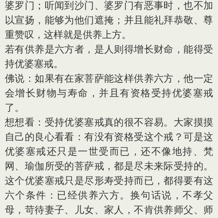
婆罗门；听闻到沙门、婆罗门有恶事时，也不加
以宣扬，能够为他们遮掩；并且能礼拜恭敬、尊
重赞叹，这样就是供养上方。
若有供养是六方者，是人则得增长财命，能得受
持优婆塞戒。
佛说：如果有在家菩萨能这样供养六方，他一定
会增长财物与寿命，并且有资格受持优婆塞戒
了。
想想看：受持优婆塞戒真的很不容易。大家摸摸
自己的良心看看：有没有资格受这个戒？可是这
优婆塞戒还只是一世受而已，还不像地持、梵
网、瑜伽所受的菩萨戒，都是尽未来际受持的。
这个优婆塞戒只是尽形寿受持而已，都得要有这
六个条件：已经供养六方。换句话说，不孝父
母，苛待妻子、儿女、家人，不肯供养师父、师