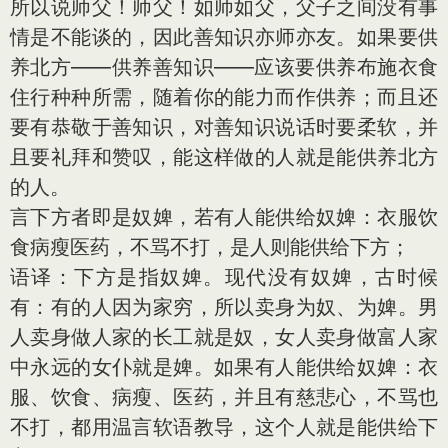
所以说师父！师父！如师如父，父子之间没有事
情是不能谈的，因此善知识亦师亦友。如果要供
养北方——供养善知识——应该要供养布施衣食
住行种种所需，随着你的能力而作供养；而且还
要有恭敬于善知识，对善知识说话时要柔软，并
且要礼拜和赞叹，能这样做的人就是能供养北方
的人。
言下方者即是奴婢，若有人能供给奴婢：衣服饮
食病瘦医药，不骂不打，是人则能供给下方；
语译：下方是指奴婢。现代没有奴婢，古时候
有：有的人因为家穷，所以卖身为奴、为婢。男
人卖身做人家的长工就是奴，女人卖身做富人家
中永远的女仆就是婢。如果有人能供给奴婢：衣
服、饮食、病瘦、医药，并且有慈悲心，不骂也
不打，都用温言软语教导，这个人就是能供给下