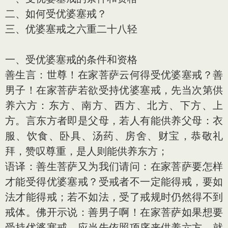
二、如何受优婆塞戒？
三、优婆塞戒之六重二十八轻
一、受优婆塞戒的条件和资格
善生言：世尊！在家菩萨云何得受优婆塞戒？善
男子！在家菩萨若欲受持优婆塞戒，先当次第供
养六方：东方、南方、西方、北方、下方、上
方。言东方者即是父母，若人有能供养父母：衣
服、饮食、卧具、汤药、房舍、财宝，恭敬礼
拜，赞叹尊重，是人则能供养东方；
语译：善生菩萨又为我们请问：在家菩萨要怎样
才能受得优婆塞戒？受戒者不一定能得戒，要如
法才能得戒；若不如法，受了戒规时仍然得不到
戒体。佛开示说：善男子啊！在家菩萨如果想要
受持优婆塞戒，应当先依照项序来供养六方，就