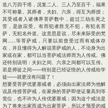
造八万四千塔，况复二人、三人乃至百千，福果
不可称量。其师者，夫妇、六亲，得互为师授；
其受戒者入诸佛界菩萨数中，超过三劫生死之
苦，是故应受。有而犯者胜无不犯，有犯名菩
萨，无犯名外道。这意思是说，尽未来际受的梵
网……等菩萨戒，只要以前曾受过而有戒体存
在，并且懂得为人解说菩萨戒的人，不论身为出
家或在家，都可以当菩萨戒法师而为人传戒。佛
还特别说明：夫妇之间、六亲之间都可以互传。
若是师徒之间——特别是已经证悟的人传戒给学
徒——就更没有问题了！
想要受菩萨优婆塞戒者，必须由出家法师为他解
说及传授菩萨戒，在家身的菩萨即使证量高到等
觉位，也不许为人传优婆塞戒；因为这个戒法是
为了将来出家而成为出家菩萨，所以才预受的戒