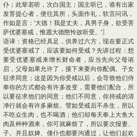
仆；此辈若听，次白国主；国主听已，谁有出家
发菩提心者，便往其所，头面作礼，软言问讯，
作如是言：‘大德！我是丈夫，具男子身，欲受菩
萨优婆塞戒，惟愿大德愍怜故听受。’〗
语译：资格已经具足，供养过六方，现在要正式
受优婆塞戒了，应该要如何受戒？先讲过程：想
要受优婆塞戒来增长财命者，应当先向父母谘
启，父母如果允许了，接下来要向你配偶、子女
征求同意；这是因为你受戒以后，会导致他们侍
奉你的方式都会有许多改变，需要他们配合，所
以要征求他们的同意；他们不同意，你持戒的清
净行就会有许多麻烦。譬如受戒后不杀生，所以
不吃众生肉，也不喝酒；他们却每天奉上大鱼大
肉及种种酒来，你可就麻烦了，所以要次报妻、
子。并且奴婢、僮仆也都要沟通过，让他们起欢