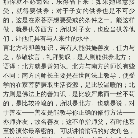
那你就不必勉强，乐得省下来；如果她愿意接
受，就得要供养；对于子女的供养也是不可少
的，这是在家菩萨想要受戒的条件之一。能这样
做，就是供养西方；所以对子女，也应当供养他
们，让他们具有与人来往的水平。
言北方者即善知识，若有人能供施善友，任力与
之，恭敬软言，礼拜赞叹，是人则能供养北方；
语译：北方就是善知识。北方与南方的师长有些
不同：南方的师长主要是在世间法上教导，使受
学的在家菩萨赚取生活资源，是比较温暖的；北
方则是佛法上的善知识，是比较严肃而一丝不苟
的，是比较冷峻的，所以是北方。也就是说，对
于善友——善友是能教导你正确的修行方法——
亦师亦友，故名善友；这不单指师父，有时他甚
至扮演你最亲密的、可以讲悄悄话的好友角色，