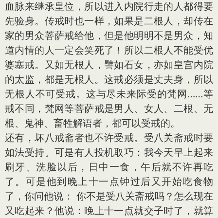
血脉来继承皇位，所以进入内院行走的人都得要
先验身。传戒时也一样，如果是二根人，却传在
家的男众菩萨戒给他，但是他明明不是男众，知
道内情的人一定会笑死了！所以二根人不能受优
婆塞戒。又如无根人，譬如石女，亦如皇宫内院
的太监，都是无根人。这戒必须是丈夫身，所以
无根人不可受戒。这与尽未来际受的梵网……等
戒不同，梵网等菩萨戒是男人、女人、二根、无
根、鬼神、畜牲解语者，都可以受戒的。
还有，坏八戒斋者也不许受戒。受八关斋戒时要
如法受持。可是有人投机取巧：我今天早上起来
刷牙、洗脸以后，日中一食，午后就不许再吃
了。可是他到晚上十一点钟过后又开始吃食物
了，你问他说： 你不是受八关斋戒吗？怎么现在
又吃起来？他说：晚上十一点就交子时了，就算