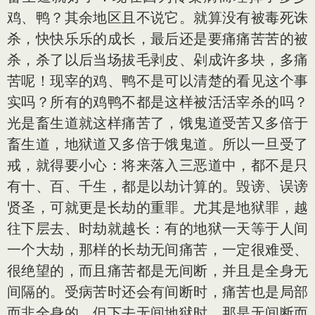
鸡、鸭？其余地区且不说它。就算没有被毒死诛
杀，快快乐乐的成长，最后还是要痛痛苦苦的被
杀，杀了以后当场拔毛剥皮、剁成许多块，多痛
苦呢！现宰的鸡、鸭不是可以清楚的看见这个事
实吗？所有的鸡鸭不都是这样被活活宰杀的吗？
光是畜生道就这样痛苦了，饿鬼道受苦又多倍于
畜生道，地狱道又多倍于饿鬼道。所以一旦受了
戒，就得要小心：将来落入三恶道中，都不是只
有十、百、千生，都是以劫计算的。毁谤、误谤
贤圣，可就更是长劫的重罪。尤其是地狱罪，越
往下层去、时劫就越长：有的地狱一天等于人间
一个大劫，那样的长劫无间痛苦，一定很难受、
很绝望的，而且痛苦都是无间断，并且是全身无
间隔的。受病苦时还会有间断时，痛苦也是局部
而非全身的。但下去无间地狱时，那是无间断而