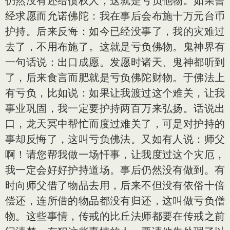
仍然没有还给债权人，这就是亏负他物。如果曾
经求愿而允诺佛陀：我在事后会布施十万元台币
护持。后来反悔：如今已经没事了，我的灾难过
去了，不用布施了。这就是亏负佛物。鬼神界有
一句话说：出口成愿。发愿时诸天、鬼神都听到
了，后来食言而肥就是亏负佛陀财物。于佛法上
有亏负，比如说：如果让我渡过这个难关，让我
事业巩固，我一定要护持两百万来弘扬。话说出
口，龙天冥中帮忙而度过难关了，可是对护持的
事却反悔了，这叫亏负佛法。又如有人说：师父
啊！请您帮我做一场忏事，让我度过这个灾厄，
我一定会好好护持道场。事后仍然没有做到。有
时向师父借了物品去用，后来不但没有依俗十倍
偿还，连所借的物品都没有归还，这叫做亏负僧
物。这些事情，传戒的比丘法师都要在传戒之前