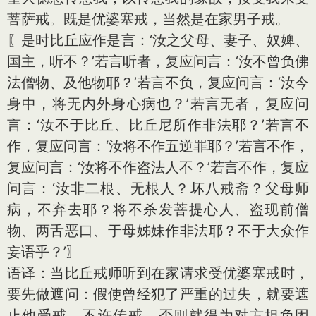
菩萨戒。既是优婆塞戒，当然是在家男子戒。
〖是时比丘应作是言：‘汝之父母、妻子、奴婢、
国主，听不？’若言听者，复应问言：‘汝不曾负佛
法僧物、及他物耶？’若言不负，复应问言：‘汝今
身中，将无内外身心病也？’若言无者，复应问
言：‘汝不于比丘、比丘尼所作非法耶？’若言不
作，复应问言：‘汝将不作五逆罪耶？’若言不作，
复应问言：‘汝将不作盗法人不？’若言不作，复应
问言：‘汝非二根、无根人？坏八戒斋？父母师
病，不弃去耶？将不杀发菩提心人、盗现前僧
物、两舌恶口、于母姊妹作非法耶？不于大众作
妄语乎？’〗
语译：当比丘戒师听到在家请求受优婆塞戒时，
要先做遮问：假使曾经犯了严重的过失，就要遮
止他受戒，不许传戒，否则就得为对方担负因