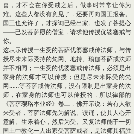
喜，才不会在你受戒之后，做事时常常让你为
难。这些人都没有意见了，还要再向国王报备。
国王也允许了，才探询已经出家、也发了菩提心
——已发菩萨愿的僧宝，请求他传授优婆塞戒与
你。
这表示传授一生受的菩萨优婆塞戒传法师，与传
授尽未来际受持的梵网、地持、瑜伽菩萨戒法师
并不相同；一生受的优婆塞戒传法师，必须是出
家身的法师才可以传授；但是尽未来际受的梵
网……等菩萨戒传法师，没有限制是出家身的法
师，在家身的法师也可以传授的，所以律部的
《菩萨璎珞本业经》卷二，佛开示说：若有人欲
来受者，菩萨法师先为解说、读诵，使其人心开
意解、生乐着心，然后为受。又复法师能于一切
国土中教化一人出家受菩萨戒者，是法师其福胜