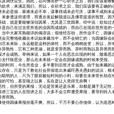
以及调伏众生。因此，在向佛菩萨一心祈求之后，我们应该要瞭
的欲求，来满足我们。所以，在祈求之后，我们应该要有正确的
财未必是福，家难未必不幸，谋事得成未必可庆，谋事不成则未
，来参透这些道理，而逐步发起解脱道以及佛菩提道的智慧。因
基础，就是要能够深信因果，尤其是三世因果。经中说：欲知过
非是自己在过去世所造的业因而成就的；而自己在现在世所造的
》当中大家耳熟能详的偈语说：假使经百劫，所作业不亡，因缘
然会完整地收藏在本识如来藏当中，而不会销亡的；当因缘际会
到尽未来际，永远都是这样的体性，而不会稍稍改变；所以，所
作异熟性，它有三种意涵，就是变异而熟、异时而熟以及异类而
报才会成熟。举例来说，如果一个人在恶念出现的时候，随着恶
力去忏除恶业，那么在未来就一定会在因缘成熟的时候来受报。
同的时间，今生所造业，多半要到后世才会成熟。由于如来藏的
实存在，只是为了教化社会所假造出来威吓愚夫愚妇的说法，根
为聪明的人，只为了眼前极短时间的小利，却要在未来世长劫在
报的可怕，甚至嗤之以鼻，实在是让人觉得无奈啊！
恶性，但所受的果报，无论是苦果还是乐果，却都是属于无记性
毁谤三宝的人在毁谤之后，大多不会立即遭受果报，要等到转入
异类而熟。
够使得因缘果报丝毫不爽。所以，千万不要心存侥倖，认为造恶