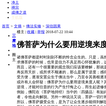
净土
禅宗
成佛之道
手机版
首页
>
文摘
>
佛法实修
>
深信因果
楼主 |
收藏
|
举报
2018-07-22 10:44
三
摩
佛菩萨为什么要用逆境来
地
圈
诸佛菩萨都是时时刻刻不断的怜念众生的。只是，虽
主
求佛菩萨的时候，也常是信力不具足而心怀犹豫的，
而且，还有一个很重要的观念我们应该要瞭解，那就
寿反而夭折，或所求不顺遂的，那么是属于逆度；感
受方便，逐渐安置众生于佛法当中，乃至令其善根逐
或许有人会怀疑：佛菩萨为什么要用逆境来度人呢？
逆境，才能对往昔的行为产生忏悔之心，而生起进修
例如，佛陀在《菩萨地持经》当中的〈四摄品〉有如
者，令他走向解脱。另外一种说法又说，菩萨一切行
所以，佛菩萨摄受众生，是为了让众生逐步能得到解