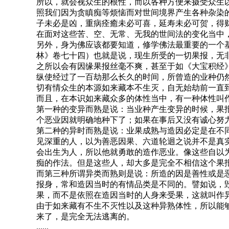
所以，就会视众生的根性，而以各种方便来摄受众生
照我们因为贪瞋痴等烦恼而对世间境界产生各种杂染
子未必是凶，重病痊癒未必可喜，延寿未必可贺，得
在面对这些苦、空、无常、无我的世间法的变化当中
另外，身为佛应该都要知道，修学佛法最重要的一个
林》卷七十四）也就是说，现生所受的一切果报，无
之所以会有因缘果报丝毫不爽，甚至于如《大宝积经
纵使经过了一百劫那么长久的时间，所曾造的业种仍
切有情众生的本源如来藏本不生灭，自无始劫前一直
而且，在本识如来藏众多的体性当中，有一种体性叫
第一种的变异而熟是说：当业种产生变异的时候，果
个恶业因就明确地种下了；如果在事后又没有诚心努
第二种的异时而熟是说：业果成熟与造因必定是在不
见深重的人，以为善恶因果、六道轮迴之说并不是真
会出生为人，所以他就勇敢的造作恶业。像这些自以
痴的作法。但是这些人，却大多是完全不相信这个果
而第三种所谓异类而熟则是说：所造的因是善性或是
报身，常和造因当时的有情品类是不同的。譬如说，
果，而不是依照在造因当时的人身来受果，这就叫作
由于如来藏有不生不灭性以及这种异熟体性，所以能
来了，是完全无法逃离的。
......