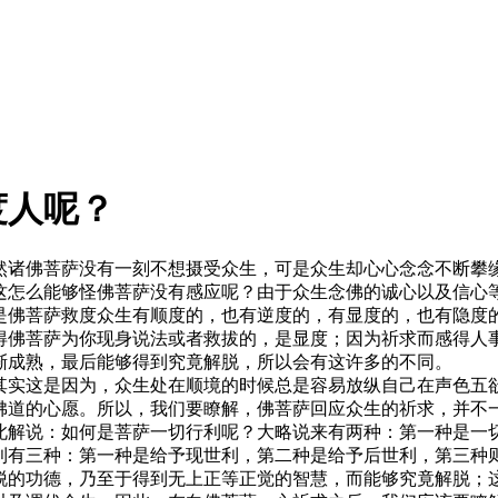
度人呢？
然诸佛菩萨没有一刻不想摄受众生，可是众生却心心念念不断攀
这怎么能够怪佛菩萨没有感应呢？由于众生念佛的诚心以及信心
是佛菩萨救度众生有顺度的，也有逆度的，有显度的，也有隐度
得佛菩萨为你现身说法或者救拔的，是显度；因为祈求而感得人
渐成熟，最后能够得到究竟解脱，所以会有这许多的不同。
其实这是因为，众生处在顺境的时候总是容易放纵自己在声色五
佛道的心愿。所以，我们要瞭解，佛菩萨回应众生的祈求，并不
此解说：如何是菩萨一切行利呢？大略说来有两种：第一种是一
利有三种：第一种是给予现世利，第二种是给予后世利，第三种
脱的功德，乃至于得到无上正等正觉的智慧，而能够究竟解脱；