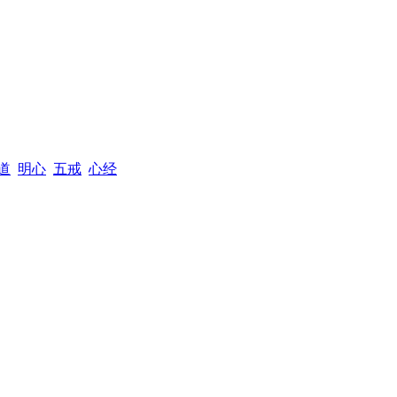
道
明心
五戒
心经