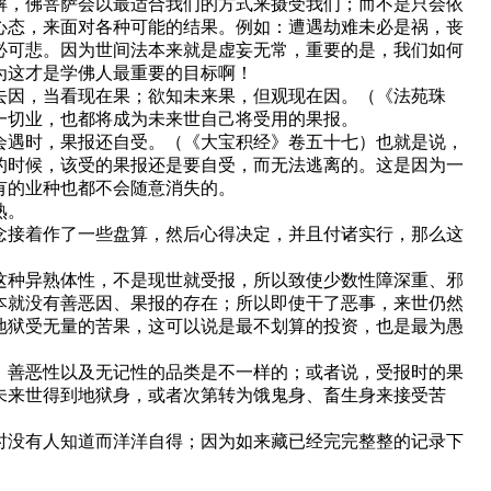
解，佛菩萨会以最适合我们的方式来摄受我们；而不是只会依
心态，来面对各种可能的结果。例如：遭遇劫难未必是祸，丧
必可悲。因为世间法本来就是虚妄无常，重要的是，我们如何
为这才是学佛人最重要的目标啊！
去因，当看现在果；欲知未来果，但观现在因。（《法苑珠
一切业，也都将成为未来世自己将受用的果报。
会遇时，果报还自受。（《大宝积经》卷五十七）也就是说，
的时候，该受的果报还是要自受，而无法逃离的。这是因为一
有的业种也都不会随意消失的。
熟。
念接着作了一些盘算，然后心得决定，并且付诸实行，那么这
这种异熟体性，不是现世就受报，所以致使少数性障深重、邪
本就没有善恶因、果报的存在；所以即使干了恶事，来世仍然
地狱受无量的苦果，这可以说是最不划算的投资，也是最为愚
，善恶性以及无记性的品类是不一样的；或者说，受报时的果
未来世得到地狱身，或者次第转为饿鬼身、畜生身来接受苦
时没有人知道而洋洋自得；因为如来藏已经完完整整的记录下