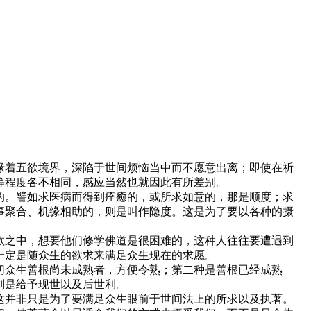
缘着五欲境界，深陷于世间烦恼当中而不愿意出离；即使在祈
等程度各不相同，感应当然也就因此有所差别。
的。譬如求医病而得到痊癒的，或所求如意的，那是顺度；求
事聚合、机缘相助的，则是叫作隐度。这是为了要以各种的摄
欲之中，想要他们修学佛道是很困难的，这种人往往要遭遇到
一定是随众生的欲求来满足众生现在的求愿。
切众生善根尚未成熟者，方便令熟；第二种是善根已经成熟
则是给予现世以及后世利。
这并非只是为了要满足众生眼前于世间法上的所求以及执著。