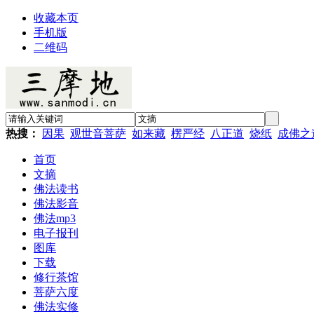
收藏本页
手机版
二维码
热搜：
因果
观世音菩萨
如来藏
楞严经
八正道
烧纸
成佛之
首页
文摘
佛法读书
佛法影音
佛法mp3
电子报刊
图库
下载
修行茶馆
菩萨六度
佛法实修