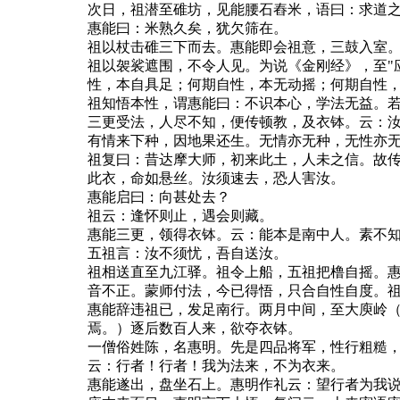
次日，祖潜至碓坊，见能腰石舂米，语曰：求道
惠能曰：米熟久矣，犹欠筛在。
祖以杖击碓三下而去。惠能即会祖意，三鼓入室
祖以袈裟遮围，不令人见。为说《金刚经》，至"
性，本自具足；何期自性，本无动摇；何期自性
祖知悟本性，谓惠能曰：不识本心，学法无益。
三更受法，人尽不知，便传顿教，及衣钵。云：
有情来下种，因地果还生。无情亦无种，无性亦
祖复曰：昔达摩大师，初来此土，人未之信。故
此衣，命如悬丝。汝须速去，恐人害汝。
惠能启曰：向甚处去？
祖云：逢怀则止，遇会则藏。
惠能三更，领得衣钵。云：能本是南中人。素不
五祖言：汝不须忧，吾自送汝。
祖相送直至九江驿。祖令上船，五祖把橹自摇。
音不正。蒙师付法，今已得悟，只合自性自度。
惠能辞违祖已，发足南行。两月中间，至大庾岭
焉。）逐后数百人来，欲夺衣钵。
一僧俗姓陈，名惠明。先是四品将军，性行粗糙
云：行者！行者！我为法来，不为衣来。
惠能遂出，盘坐石上。惠明作礼云：望行者为我