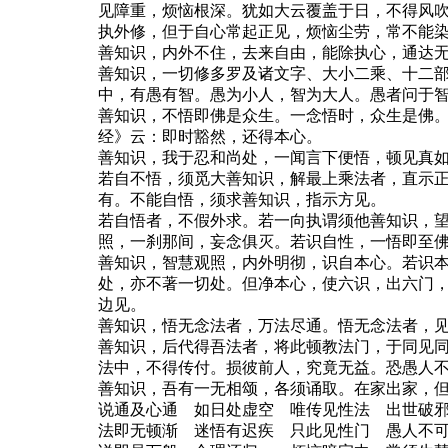
见障重，烦恼根深。犹如大云覆盖于日，不得风
执外修，但于自心常起正见，烦恼尘劳，常不能
善知识，内外不住，去来自由，能除执心，通达
善知识，一切修多罗及诸文字、大小二乘、十二
中，有愚有智。愚为小人，智为大人。愚者问于
善知识，不悟即佛是众生。一念悟时，众生是佛
经》云：即时豁然，还得本心。
善知识，我于忍和尚处，一闻言下便悟，顿见真
若自不悟，须觅大善知识，解最上乘法者，直示
有。不能自悟，须求善知识，指示方见。
若自悟者，不假外求。若一向执谓须他善知识，
照，一刹那间，妄念俱灭。若识自性，一悟即至
善知识，智慧观照，内外明彻，识自本心。若识
处，亦不著一切处。但净本心，使六识，出六门
边见。
善知识，悟无念法者，万法尽通。悟无念法者，
善知识，后代得吾法者，将此顿教法门，于同见
法中，不得传付。损彼前人，究竟无益。恐愚人
善知识，吾有一无相颂，各须诵取。在家出家，
说通及心通 如日处虚空 唯传见性法 出世破
法即无顿渐 迷悟有迟疾 只此见性门 愚人不