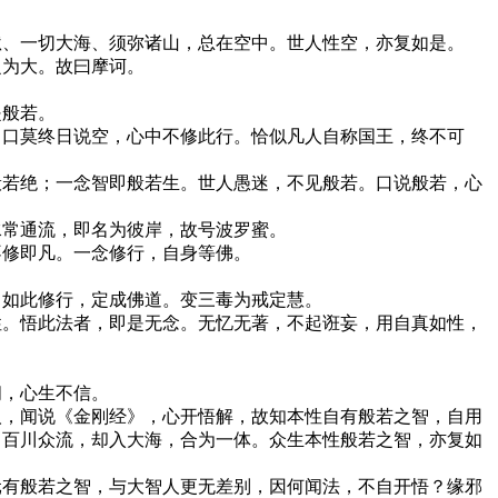
狱、一切大海、须弥诸山，总在空中。世人性空，亦复如是。
之为大。故曰摩诃。
是般若。
。口莫终日说空，心中不修此行。恰似凡人自称国王，终不可
般若绝；一念智即般若生。世人愚迷，不见般若。口说般若，心
水常通流，即名为彼岸，故号波罗蜜。
不修即凡。一念修行，自身等佛。
。如此修行，定成佛道。变三毒为戒定慧。
性。悟此法者，即是无念。无忆无著，不起诳妄，用自真如性，
闻，心生不信。
人，闻说《金刚经》，心开悟解，故知本性自有般若之智，自用
，百川众流，却入大海，合为一体。众生本性般若之智，亦复如
元有般若之智，与大智人更无差别，因何闻法，不自开悟？缘邪