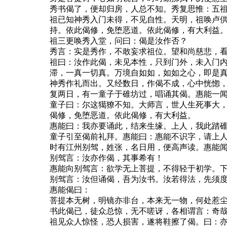
秀书偈了，便却归房，人总不知。秀复思惟：五
祖已知神秀入门未得，不见自性。天明，祖唤卢供
持。依此偈修，免堕恶道。依此偈修，有大利益
祖三更唤秀入堂，问曰：偈是汝作否？
秀言：实是秀作，不敢妄求祖位。望和尚慈悲，
祖曰：汝作此偈，未见本性，只到门外，未入门
滞，一真一切真。万境自如如，如如之心，即是
神秀作礼而出。又经数日，作偈不成，心中恍惚
复两日，有一童子于碓坊过，唱诵其偈。惠能一
童子曰：尔这獦獠不知。大师言，世人生死事大
偈修，免堕恶道。依此偈修，有大利益。
惠能曰：我亦要诵此，结来生缘。上人，我此踏
童子引至偈前礼拜。惠能曰：惠能不识字，请上
时有江州别驾，姓张，名日用，便高声读。惠能
别驾言：汝亦作偈，其事希有！
惠能向别驾言：欲学无上菩提，不得轻于初学。
别驾言：汝但诵偈，吾为汝书。汝若得法，先须
惠能偈曰：
菩提本无树，明镜亦非台，本来无一物，何处惹
书此偈已，徒众总惊，无不嗟讶，各相谓言：奇
祖见众人惊怪，恐人损害，遂将鞋擦了偈。曰：