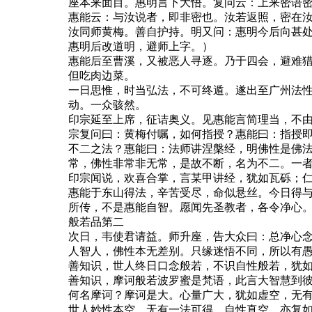
座本来面目。惠明言下大悟。复问云：上来密语
惠能云：与汝说者，即非密也。汝若返照，密在
汝同师黄梅。善自护持。明又问：惠明今后向甚
惠明后改道明，避师上字。）
惠能后至曹溪，又被恶人寻逐。乃于四会，避难
但吃肉边菜。
一日思惟，时当弘法，不可终遁。遂出至广州法
动。一众骇然。
印宗延至上席，征诘奥义。见惠能言简理当，不
宗复问曰：黄梅付嘱，如何指授？惠能曰：指授
不二之法？惠能曰：法师讲涅槃经，明佛性是佛
常，佛性非常非无常，是故不断，名为不二。一
印宗闻说，欢喜合掌，言某甲讲经，犹如瓦砾；
惠能于东山得法，辛苦受尽，命似悬丝。今日得
所传，不是惠能自智。愿闻先圣教者，各令净心
般若品第二
次日，韦使君请益。师升座，告大众曰：总净心
人智人，佛性本无差别。只缘迷悟不同，所以有
善知识，世人终日口念般若，不识自性般若，犹
善知识，摩诃般若波罗蜜是梵语，此言大智慧到
何名摩诃？摩诃是大。心量广大，犹如虚空，无
世人妙性本空，无有一法可得。自性真空，亦复