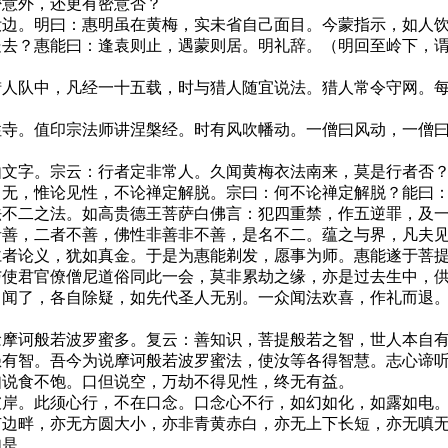
密意外，还更有密意否？
汝边。明曰：惠明虽在黄梅，实未省自己面目。今蒙指示，如人
处去？惠能曰：逢袁则止，遇蒙则居。明礼辞。（明回至岭下，
猎人队中，凡经一十五载，时与猎人随宜说法。猎人常令守网。
性寺。值印宗法师讲涅槃经。时有风吹幡动。一僧曰风动，一僧
由文字。宗云：行者定非常人。久闻黄梅衣法南来，莫是行者否
即无，惟论见性，不论禅定解脱。宗曰：何不论禅定解脱？能曰
法不二之法。如高贵德王菩萨白佛言：犯四重禁，作五逆罪，及
者善，二者不善，佛性非善非不善，是名不二。蕴之与界，凡夫
仁者论义，犹如真金。于是为惠能剃发，愿事为师。惠能遂于菩
与使君官僚僧尼道俗同此一会，莫非累劫之缘，亦是过去生中，
。闻了，各自除疑，如先代圣人无别。一众闻法欢喜，作礼而退
念摩诃般若波罗蜜多。复云：善知识，菩提般若之智，世人本自
愚有智。吾今为说摩诃般若波罗蜜法，使汝等各得智慧。志心谛
如说食不饱。口但说空，万劫不得见性，终无有益。
彼岸。此须心行，不在口念。口念心不行，如幻如化，如露如电
有边畔，亦无方圆大小，亦非青黄赤白，亦无上下长短，亦无嗔
如是。