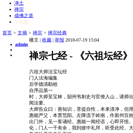
净土
禅宗
成佛之道
手机版
首页
>
文摘
>
禅宗
>
禅宗经典
楼主 |
收藏
|
举报
2018-07-19 15:04
admin
禅宗七经 - 《六祖坛经》
六祖大师法宝坛经
门人法海编集
后学德清勘校
自序品第一
时，大师至宝林，韶州韦刺史与官僚入山，请师
闻法要。
大师告众曰：善知识，菩提自性，本来清净，但
惠能严父，本贯范阳。左降流于岭南，作新州百
出门外，见一客诵经。惠能一闻经语，心即开悟
化，门人一千有余，我到彼中礼拜，听受此经。