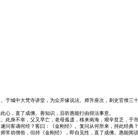
出。于城中大梵寺讲堂，为众开缘说法。师升座次，刺史官僚三
用此心，直了成佛。善知识，且听惠能行由得法事意。
姓。此身不幸，父又早亡，老母孤遗，移来南海，艰辛贫乏，于
。遂问客诵何经？客曰：《金刚经》。复问从何所来，持此经典
大师常劝僧俗，但持《金刚经》，即自见性，直了成佛。惠能闻