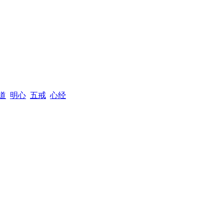
道
明心
五戒
心经