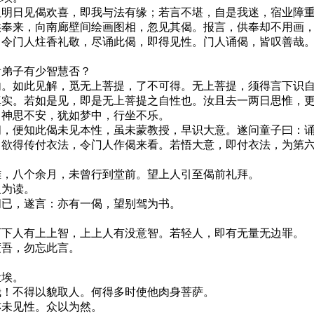
祖明日见偈欢喜，即我与法有缘；若言不堪，自是我迷，宿业障
奉来，向南廊壁间绘画图相，忽见其偈。报言，供奉却不用画，
。令门人炷香礼敬，尽诵此偈，即得见性。门人诵偈，皆叹善哉
看弟子有少智慧否？
内。如此见解，觅无上菩提，了不可得。无上菩提，须得言下识
真实。若如是见，即是无上菩提之自性也。汝且去一两日思惟，
，神思不安，犹如梦中，行坐不乐。
闻，便知此偈未见本性，虽未蒙教授，早识大意。遂问童子曰：
，欲得传付衣法，令门人作偈来看。若悟大意，即付衣法，为第
碓，八个余月，未曾行到堂前。望上人引至偈前礼拜。
人为读。
闻已，遂言：亦有一偈，望别驾为书。
下下人有上上智，上上人有没意智。若轻人，即有无量无边罪。
度吾，勿忘此言。
尘埃。
哉！不得以貌取人。何得多时使他肉身菩萨。
亦未见性。众以为然。