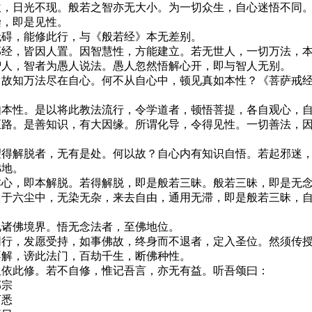
吹，日光不现。般若之智亦无大小。为一切众生，自心迷悟不同
染，即是见性。
无碍，能修此行，与《般若经》本无差别。
部经，皆因人置。因智慧性，方能建立。若无世人，一切万法，
智人，智者为愚人说法。愚人忽然悟解心开，即与智人无别。
。故知万法尽在自心。何不从自心中，顿见真如本性？《菩萨戒
如本性。是以将此教法流行，令学道者，顿悟菩提，各自观心，
正路。是善知识，有大因缘。所谓化导，令得见性。一切善法，
望得解脱者，无有是处。何以故？自心内有知识自悟。若起邪迷
佛地。
本心，即本解脱。若得解脱，即是般若三昧。般若三昧，即是无
，于六尘中，无染无杂，来去自由，通用无滞，即是般若三昧，
见诸佛境界。悟无念法者，至佛地位。
同行，发愿受持，如事佛故，终身而不退者，定入圣位。然须传
不解，谤此法门，百劫千生，断佛种性。
但依此修。若不自修，惟记吾言，亦无有益。听吾颂曰：
邪宗
可悉