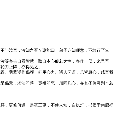
遂不与汝言，汝知之否？惠能曰：弟子亦知师意，不敢行至堂
？汝等各去自看智慧，取自本心般若之性，各作一偈，来呈吾
，轮刀上阵，亦得见之。
他得。我辈谩作偈颂，枉用心力。诸人闻语，总皆息心，咸言我
我呈偈意，求法即善，觅祖即恶，却同凡心，夺其圣位奚别？若
礼拜，更修何道。是夜三更，不使人知，自执灯，书偈于南廊壁