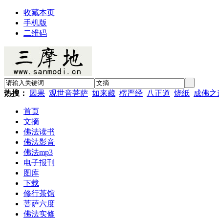
收藏本页
手机版
二维码
热搜：
因果
观世音菩萨
如来藏
楞严经
八正道
烧纸
成佛之
首页
文摘
佛法读书
佛法影音
佛法mp3
电子报刊
图库
下载
修行茶馆
菩萨六度
佛法实修