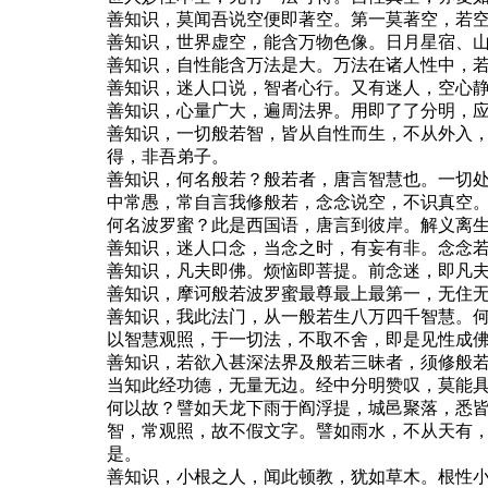
善知识，莫闻吾说空便即著空。第一莫著空，若
善知识，世界虚空，能含万物色像。日月星宿、
善知识，自性能含万法是大。万法在诸人性中，
善知识，迷人口说，智者心行。又有迷人，空心
善知识，心量广大，遍周法界。用即了了分明，
善知识，一切般若智，皆从自性而生，不从外入
得，非吾弟子。
善知识，何名般若？般若者，唐言智慧也。一切
中常愚，常自言我修般若，念念说空，不识真空
何名波罗蜜？此是西国语，唐言到彼岸。解义离
善知识，迷人口念，当念之时，有妄有非。念念
善知识，凡夫即佛。烦恼即菩提。前念迷，即凡
善知识，摩诃般若波罗蜜最尊最上最第一，无住
善知识，我此法门，从一般若生八万四千智慧。
以智慧观照，于一切法，不取不舍，即是见性成
善知识，若欲入甚深法界及般若三昧者，须修般
当知此经功德，无量无边。经中分明赞叹，莫能
何以故？譬如天龙下雨于阎浮提，城邑聚落，悉
智，常观照，故不假文字。譬如雨水，不从天有
是。
善知识，小根之人，闻此顿教，犹如草木。根性