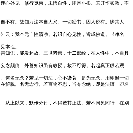
。迷心外见，修行觅佛，未悟自性，即是小根。若开悟顿教，不
本自不有。故知万法本自人兴。一切经书，因人说有。缘其人
经》云：我本元自性清净。若识自心见性，皆成佛道。《净名
自见本性。
因善知识，能发起故。三世诸佛，十二部经，在人性中，本自具
，妄念颠倒，外善知识虽有教授，救不可得。若起真正般若观
念。何名无念？若见一切法，心不染著，是为无念。用即遍一切
自在解脱。名无念行。若百物不思，当令念绝，即是法缚，即名
授，从上以来，默传分付，不得匿其正法。若不同见同行，在别