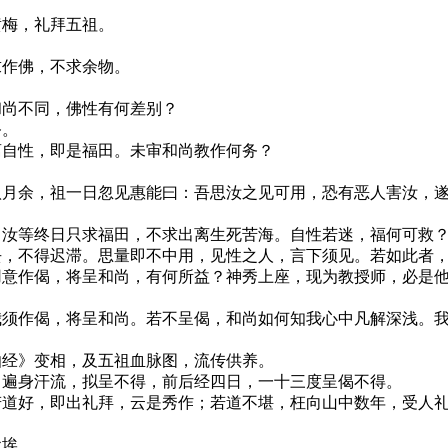
黄梅，礼拜五祖。
求作佛，不求余物。
和尚不同，佛性有何差别？
务。
离自性，即是福田。未审和尚教作何务？
八月余，祖一日忽见惠能曰：吾思汝之见可用，恐有恶人害汝，
。汝等终日只求福田，不求出离生死苦海。自性若迷，福何可救
去，不得迟滞。思量即不中用，见性之人，言下须见。若如此者
用意作偈，将呈和尚，有何所益？神秀上座，现为教授师，必是
我须作偈，将呈和尚。若不呈偈，和尚如何知我心中凡解深浅。
伽经》变相，及五祖血脉图，流传供养。
，遍身汗流，拟呈不得，前后经四日，一十三度呈偈不得。
若道好，即出礼拜，云是秀作；若道不堪，枉向山中数年，受人
尘埃。