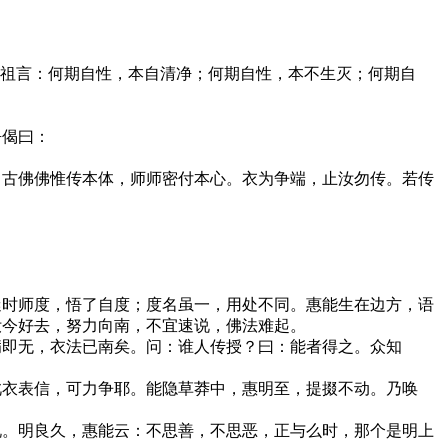
启祖言：何期自性，本自清净；何期自性，本不生灭；何期自
吾偈曰：
自古佛佛惟传本体，师师密付本心。衣为争端，止汝勿传。若传
迷时师度，悟了自度；度名虽一，用处不同。惠能生在边方，语
汝今好去，努力向南，不宜速说，佛法难起。
病即无，衣法已南矣。问：谁人传授？曰：能者得之。众知
此衣表信，可力争耶。能隐草莽中，惠明至，提掇不动。乃唤
说。明良久，惠能云：不思善，不思恶，正与么时，那个是明上