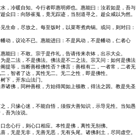
饮水，冷暖自知。今行者即惠明师也。惠能曰：汝若如是，吾与
谓趁众曰：向陟崔嵬，竟无踪迹，当别道寻之。趁众咸以为然。
每见生命，尽放之。每至饭时，以菜寄煮肉锅。或问，则对曰：
曰幡动，议论不已。惠能进曰：不是风动，不是幡动，仁者心
？惠能曰：不敢。宗于是作礼，告请传来衣钵，出示大众。
：为是二法，不是佛法。佛法是不二之法。宗又问：如何是佛法
一阐提等，当断善根佛性否？佛言：善根有二，一者常，二者无
见二，智者了达，其性无二。无二之性，即是佛性。
提树下，开东山法门。
供养诸佛，同种善根，方始得闻如上顿教，得法之因。教是先圣
。
有之，只缘心迷，不能自悟，须假大善知识，示导见性。当知愚
听，吾为汝说。
。口念心行，则心口相应。本性是佛，离性无别佛。
无喜，无是无非，无善无恶，无有头尾。诸佛刹土，尽同虚空。