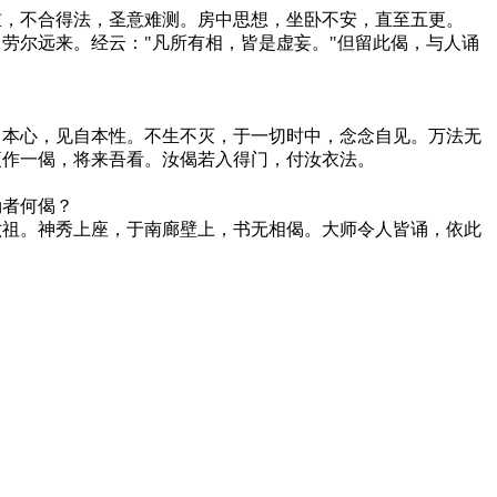
重，不合得法，圣意难测。房中思想，坐卧不安，直至五更。
劳尔远来。经云："凡所有相，皆是虚妄。"但留此偈，与人诵
。
自本心，见自本性。不生不灭，于一切时中，念念自见。万法无
更作一偈，将来吾看。汝偈若入得门，付汝衣法。
诵者何偈？
六祖。神秀上座，于南廊壁上，书无相偈。大师令人皆诵，依此