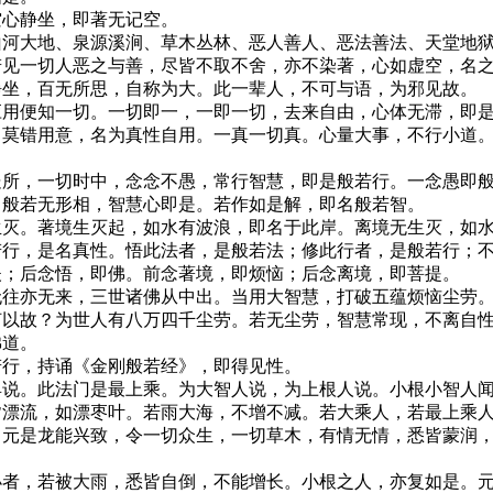
空心静坐，即著无记空。
山河大地、泉源溪涧、草木丛林、恶人善人、恶法善法、天堂地
若见一切人恶之与善，尽皆不取不舍，亦不染著，心如虚空，名
静坐，百无所思，自称为大。此一辈人，不可与语，为邪见故。
应用便知一切。一切即一，一即一切，去来自由，心体无滞，即
，莫错用意，名为真性自用。一真一切真。心量大事，不行小道
处所，一切时中，念念不愚，常行智慧，即是般若行。一念愚即
。般若无形相，智慧心即是。若作如是解，即名般若智。
生灭。著境生灭起，如水有波浪，即名于此岸。离境无生灭，如
若行，是名真性。悟此法者，是般若法；修此行者，是般若行；
夫；后念悟，即佛。前念著境，即烦恼；后念离境，即菩提。
无往亦无来，三世诸佛从中出。当用大智慧，打破五蕴烦恼尘劳
何以故？为世人有八万四千尘劳。若无尘劳，智慧常现，不离自
佛道。
若行，持诵《金刚般若经》，即得见性。
具说。此法门是最上乘。为大智人说，为上根人说。小根小智人
皆漂流，如漂枣叶。若雨大海，不增不减。若大乘人，若最上乘
，元是龙能兴致，令一切众生，一切草木，有情无情，悉皆蒙润
小者，若被大雨，悉皆自倒，不能增长。小根之人，亦复如是。