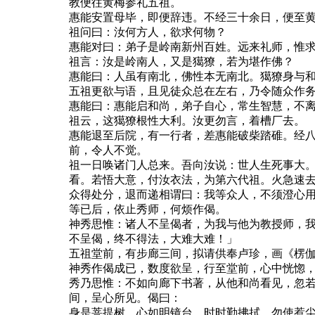
教便往黄梅参礼五祖。
惠能安置母毕，即便辞违。不经三十余日，便至
祖问曰：汝何方人，欲求何物？
惠能对曰：弟子是岭南新州百姓。远来礼师，惟
祖言：汝是岭南人，又是獦獠，若为堪作佛？
惠能曰：人虽有南北，佛性本无南北。獦獠身与
五祖更欲与语，且见徒众总在左右，乃令随众作
惠能曰：惠能启和尚，弟子自心，常生智慧，不
祖云，这獦獠根性大利。汝更勿言，着槽厂去。
惠能退至后院，有一行者，差惠能破柴踏碓。经
前，令人不觉。
祖一日唤诸门人总来。吾向汝说：世人生死事大
看。若悟大意，付汝衣法，为第六代祖。火急速
众得处分，退而递相谓曰：我等众人，不须澄心
等已后，依止秀师，何烦作偈。
神秀思惟：诸人不呈偈者，为我与他为教授师，
不呈偈，终不得法，大难大难！」
五祖堂前，有步廊三间，拟请供奉卢珍，画《楞
神秀作偈成已，数度欲呈，行至堂前，心中恍惚
秀乃思惟：不如向廊下书著，从他和尚看见，忽
间，呈心所见。偈曰：
身是菩提树，心如明镜台，时时勤拂拭，勿使惹