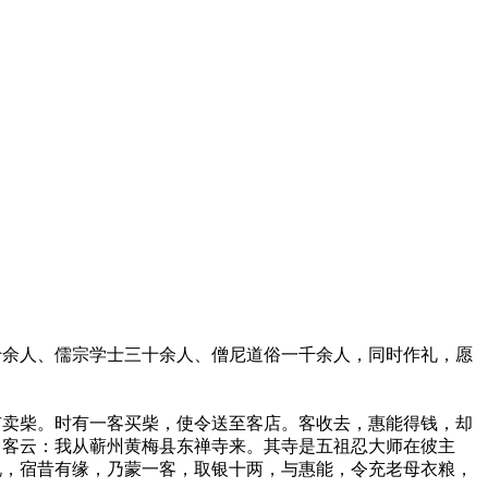
十余人、儒宗学士三十余人、僧尼道俗一千余人，同时作礼，愿
市卖柴。时有一客买柴，使令送至客店。客收去，惠能得钱，却
？客云：我从蕲州黄梅县东禅寺来。其寺是五祖忍大师在彼主
说，宿昔有缘，乃蒙一客，取银十两，与惠能，令充老母衣粮，