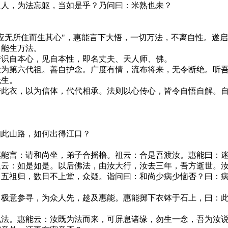
之人，为法忘躯，当如是乎？乃问曰：米熟也未？
。
应无所住而生其心"，惠能言下大悟，一切万法，不离自性。遂
，能生万法。
若识自本心，见自本性，即名丈夫、天人师、佛。
汝为第六代祖。善自护念。广度有情，流布将来，无令断绝。听
无生。
传此衣，以为信体，代代相承。法则以心传心，皆令自悟自解。
知此山路，如何出得江口？
惠能言：请和尚坐，弟子合摇橹。祖云：合是吾渡汝。惠能曰：
祖云：如是如是。以后佛法，由汝大行，汝去三年，吾方逝世。
（五祖归，数日不上堂，众疑。诣问曰：和尚少病少恼否？曰：
，极意参寻，为众人先，趁及惠能。惠能掷下衣钵于石上，曰：
说法。惠能云：汝既为法而来，可屏息诸缘，勿生一念，吾为汝