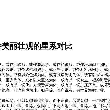
种美丽壮观的星系对比
。或作回转形。或作漩流形。或作轮辋形。或作坛墠(shàn)
或作云形。或作诸佛相好形。或作光明形。或作种种珠网形。或
云为体。或有以众色焰为体。或有以诸光明为体。或有以宝香焰
以一宝光为体。或有以众宝光为体。或有以一切众生。福德海音
体。或有以一切佛。方便音声为体。或有以一切刹庄严具。成坏
功德海。清净音声为体。如是等。若广说者。有世界海微尘数。
如来智慧。但以妄想颠倒执着。而不证得。若离妄想。一切智自
大铁围山中事。量等大铁围山。书写大地中事。量等大地。书写