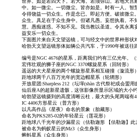
世界。如是若四天下。若大海。若须弥山。若地天宫
中。如一微尘。一切微尘。皆亦如是。时有一人。智
令得饶益一切众生。作是念已。即起方便。破彼微尘
众生。具足在于众生身中。但诸凡愚。妄想执着。不
慧。愚痴迷惑。不知不见。我当教以圣道。令其永离
益安乐一切众生。
下面图片来自天文望远镜，可与经文中的世界种形状
哈勃天文望远镜形体如辆公共汽车，于1990年被送
编号是NGC 4676的星系，距离我们约有三亿光年。
宏伟壮观的狮子座的NGC 3370螺旋星系（回转形）
遥远的大犬星座的两个螺旋形星系相互碰撞（漩流形
距地球两千八百万光年的宽边帽星系（轮辋形）
开放星团:Sharpless 212（坛墠(shàn 古代祭祀或会盟
仙后座A的超新星遗骸，这张影像所显示区域的大小约
哈勃望远镜摄到的高度清晰云柱，最大的头尾两端有
IC 4406方形星云（普方形）
以凡高作品《星夜》命名的景象（胎藏形）
命名为PKS285-02的年轻星云（莲花形）
距地球八千光年的沙漏星云（佉勒迦形 【佉勒迦】此云着
被命名为蚂蚁星云的Mz3（众生身形）
蝌蚪星系（众生身形）