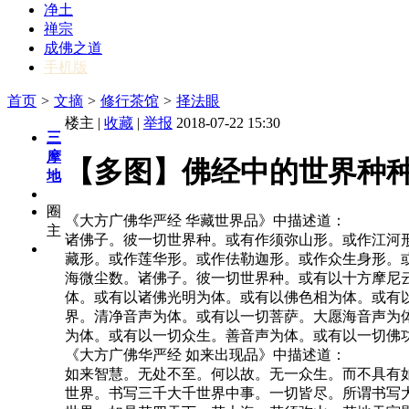
净土
禅宗
成佛之道
手机版
首页
>
文摘
>
修行茶馆
>
择法眼
楼主 |
收藏
|
举报
2018-07-22 15:30
三
摩
【多图】佛经中的世界种
地
圈
《大方广佛华严经 华藏世界品》中描述道：
主
诸佛子。彼一切世界种。或有作须弥山形。或作江河形
藏形。或作莲华形。或作佉勒迦形。或作众生身形。
海微尘数。诸佛子。彼一切世界种。或有以十方摩尼
体。或有以诸佛光明为体。或有以佛色相为体。或有
界。清净音声为体。或有以一切菩萨。大愿海音声为
为体。或有以一切众生。善音声为体。或有以一切佛
《大方广佛华严经 如来出现品》中描述道：
如来智慧。无处不至。何以故。无一众生。而不具有
世界。书写三千大千世界中事。一切皆尽。所谓书写