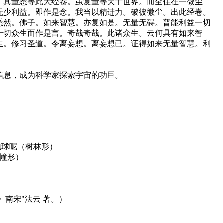
。其量悉等此大经卷。虽复量等大千世界。而全住在一微尘
无少利益。即作是念。我当以精进力。破彼微尘。出此经卷。
悉然。佛子。如来智慧。亦复如是。无量无碍。普能利益一切
一切众生而作是言。奇哉奇哉。此诸众生。云何具有如来智
生。修习圣道。令离妄想。离妄想已。证得如来无量智慧。利
的信息，成为科学家探索宇宙的功臣。
地球呢（树林形）
幢形）
》南宋"法云 著。）