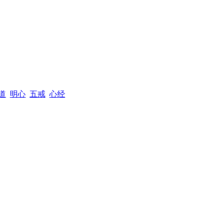
道
明心
五戒
心经