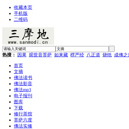
收藏本页
手机版
二维码
热搜：
因果
观世音菩萨
如来藏
楞严经
八正道
烧纸
成佛之
首页
文摘
佛法读书
佛法影音
佛法mp3
电子报刊
图库
下载
修行茶馆
菩萨六度
佛法实修