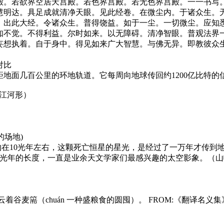
殿。若欲界空居天宫殿。若色界宫殿。若无色界宫殿。一一书写
慧明达。具足成就清净天眼。见此经卷。在微尘内。于诸众生。
。出此大经。令诸众生。普得饶益。如于一尘。一切微尘。应知
知不觉。不得利益。尔时如来。以无障碍。清净智眼。普观法界
妄想执着。自于身中。得见如来广大智慧。与佛无异。即教彼众
对比
往距地面几百公里的环地轨道。它每周向地球传回约1200亿比特
（江河形）
）
用的场地)
在10光年左右，这颗死亡恒星的星光，是经过了一万年才传到
4光年的长度，一直是业余天文学家们最感兴趣的太空影象。（山
谷麦篅（chuán 一种盛粮食的圆囤）。 FROM:《翻译名义集