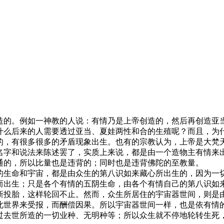
？
造的。例如一神教的人说：有情乃是上帝创造的，然后再创造亚
什么后来的人需要透过亚当、夏娃两性和合的生殖呢？而且，为
的，有很多很多的矛盾现象出生。也有的宗教认为，上帝是大梵
名字和说法来陈述罢了，实质上来说，都是由一个造物主有情来
通的，所以比量也是违背的；同时也是违背佛陀的至教量。
的生命和宇宙，都是由众生的第八识如来藏心所出生的，因为一
而出生；只是各个有情的五阴生命，由各个有情自己的第八识如
新投胎，这样轮回不止。然而，众生所居住的宇宙器世间，则是
此世界来受报，而酬偿因果。所以宇宙器世间一样，也是依有情
过去世所造的一切业种、无明种等；所以众生就不停地轮转生死