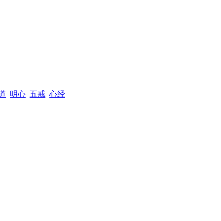
道
明心
五戒
心经