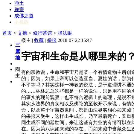
净土
禅宗
成佛之道
手机版
首页
>
文摘
>
修行茶馆
>
择法眼
楼主 |
收藏
|
举报
2018-07-22 15:47
三
摩
宇宙和生命是从哪里来的
地
圈
有的宗教说，生命和宇宙乃是某一个有情造物主所创
主
的；因为，如果上帝可以创造亚当、夏娃的话，那为
不平等吗？其实这样一神教的说法，是于道理讲不通
的……林林总总这些都是一样的说法，只是用不同的
的事实的现前观察；也不符合逻辑上的道理，是说不
其实从法界的真实相以及佛陀的至教开示来说，有情
命，以及整个宇宙器世间，都是由法界实相心如来藏
的果报来受生，这样出生成长，乃至最后死亡，又重
同生成不同的器世间，来让这些有共业的有情可以在
在。因为第八识如来藏的存在，而如来藏中含藏众生