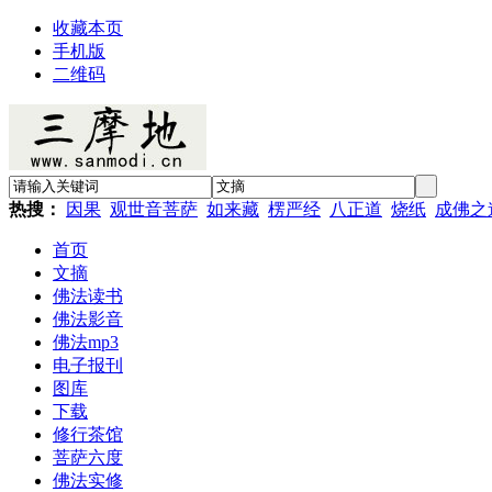
收藏本页
手机版
二维码
热搜：
因果
观世音菩萨
如来藏
楞严经
八正道
烧纸
成佛之
首页
文摘
佛法读书
佛法影音
佛法mp3
电子报刊
图库
下载
修行茶馆
菩萨六度
佛法实修