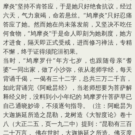
摩炎”坚持不肯答应，于是她只好绝食抗议，经过
六天，气力衰竭，命若悬丝。“鸠摩炎”只好忍痛
答应了她。然而她在尚未落发前，又坚决不吃任
何食物，“鸠摩炎”于是命人即刻为她剃度，她方
才进食，隔天即正式受戒，进而修习禅法，专精
不懈，终于证得须陀洹初果。
当时，“鸠摩罗什”年方七岁，也跟随母亲“耆
婆”一同出家，做了小沙弥，依从老师学经，每天
背诵千偈，一偈有三十二字，总共三万二千言，
如此背诵完《阿毗昙经》，当老师想要为菩萨解
释经义时，没料到小小年纪的 鸠摩罗什菩萨早已
自己通晓妙谛，不须逐句指导。（注：阿毗昙为
大迦旃延所造之昆勒，龙树造《大智度论》卷十
八（大正二五，页一九二中）提到：“昆勒有三百
二十万言， 佛在世时，大迦旃延之所造。佛灭度