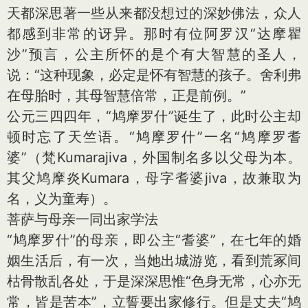
天都深思著一些从来都没想过的深妙佛法，众人
都感到非常的讶异。那时有位阿罗汉“达摩瞿
沙”预言，公主所怀的是个有大智慧的圣人，
说：“这种现象，必定是怀有智慧的孩子。舍利弗
在母胎时，其母智慧倍常，正是前例。”
公元三四四年，“鸠摩罗什”诞生了，此时公主却
顿时忘了天竺语。“鸠摩罗什”一名“鸠摩罗耆
婆”（梵Kumarajiva，外国制名多以父母为本。
其父鸠摩炎Kumara，母字耆婆jiva，故兼取为
名，义为童寿）。
菩萨与母亲一同出家学法
“鸠摩罗什”的母亲，即公主“耆婆”，在七年的婚
姻生活后，有一次，当她出城游览，看到荒冢间
枯骨散乱各处，于是深深思惟“色身无常，心亦无
常，皆是苦本”，立誓要出家修行。但是丈夫“鸠