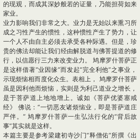
的现观，而成其深妙般若的证量，乃能担荷如来
家业。
业力影响我们非常之大。业力是无始以来熏习所
成之习性产生的惯性，这种惯性产生了势力，让
一个人不由自主必须去承受各种际遇。但是，珍
贵的佛法却能让我们经由解脱道与佛菩提道的修
行，以信愿行三力来改变业力。 鸠摩罗什菩萨正
是这样借著“业因缘”而发起“完全利他”之事业，
示现烦恼相而度化众生。表相上， 鸠摩罗什菩萨
虽是因利他而烦恼，实则是为利己道业之增长，
是于菩萨道上地地增上。诚如《菩萨优婆塞戒
经》 佛说：“一切恶友诸烦恼业，即是菩萨道庄
严伴。” 鸠摩罗什菩萨一生弘法行化的“背后故
事”其实就是这样。
本篇主要是参考梁建初寺沙门“释僧佑”所撰《出