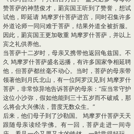
赞菩萨的神慧俊才，罽宾国王听到了赞誉，想试
试他，即延请 鸠摩罗什菩萨进宫，同时召集许多
外道论师一同问难于菩萨，结果外道全被折服。
因此，罽宾国王更加敬重 鸠摩罗什菩萨，并以上
宾之礼供养他。
当菩萨十二岁时，母亲又携带他返回龟兹国。不
久 鸠摩罗什菩萨盛名远播，有许多国家争相延聘
他，但菩萨都丝毫不动心。当时，菩萨的母亲带
领著他到月氏北山，有一位阿罗汉见到 鸠摩罗什
菩萨，非常惊异地告诉菩萨的母亲：“应当常守护
这位小沙弥，假如他能到三十五岁而不破戒，那
么将会大兴佛法，普度无数众生。”
后来，他们母子到了沙勒国。 鸠摩罗什菩萨天天
跟随母亲读经学佛。有一回，菩萨走进一间寺
庙，看见一个又厚又大的铁钵，一时觉得好玩，