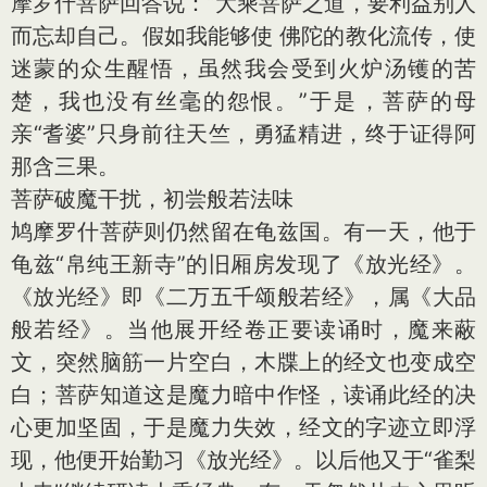
摩罗什菩萨回答说：“大乘菩萨之道，要利益别人
而忘却自己。假如我能够使 佛陀的教化流传，使
迷蒙的众生醒悟，虽然我会受到火炉汤镬的苦
楚，我也没有丝毫的怨恨。”于是，菩萨的母
亲“耆婆”只身前往天竺，勇猛精进，终于证得阿
那含三果。
菩萨破魔干扰，初尝般若法味
鸠摩罗什菩萨则仍然留在龟兹国。有一天，他于
龟兹“帛纯王新寺”的旧厢房发现了《放光经》。
《放光经》即《二万五千颂般若经》，属《大品
般若经》。当他展开经卷正要读诵时，魔来蔽
文，突然脑筋一片空白，木牒上的经文也变成空
白；菩萨知道这是魔力暗中作怪，读诵此经的决
心更加坚固，于是魔力失效，经文的字迹立即浮
现，他便开始勤习《放光经》。以后他又于“雀梨