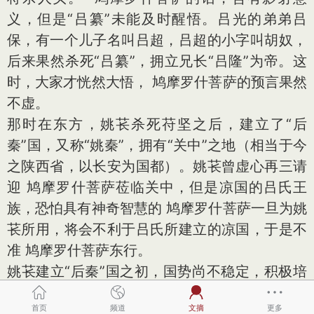
义，但是“吕纂”未能及时醒悟。吕光的弟弟吕
保，有一个儿子名叫吕超，吕超的小字叫胡奴，
后来果然杀死“吕纂”，拥立兄长“吕隆”为帝。这
时，大家才恍然大悟， 鸠摩罗什菩萨的预言果然
不虚。
那时在东方，姚苌杀死苻坚之后，建立了“后
秦”国，又称“姚秦”，拥有“关中”之地（相当于今
之陕西省，以长安为国都）。姚苌曾虚心再三请
迎 鸠摩罗什菩萨莅临关中，但是凉国的吕氏王
族，恐怕具有神奇智慧的 鸠摩罗什菩萨一旦为姚
苌所用，将会不利于吕氏所建立的凉国，于是不
准 鸠摩罗什菩萨东行。
姚苌建立“后秦”国之初，国势尚不稳定，积极培
养太子“姚兴”。临终时，后秦已大业垂成，告
首页
频道
文摘
更多
诉“姚兴”曰：“汝抚骨肉以恩，接大臣以礼，待物