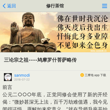
返回
修行茶馆
三论宗之祖----鸠摩罗什菩萨略传
sanmodi
三摩地 app 下载
2018-07-22
前言
公元二○○○年底，正觉同修会使用了新的开经
偈：“微妙甚深无上法，百千万劫难值遇，我今见
闻得证悟，愿解如来究竟义。”就在导师升座开始