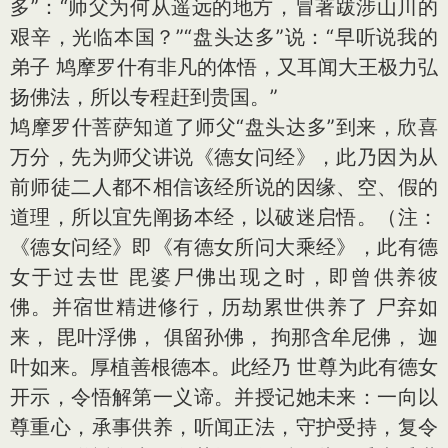
多”：“师父为何从遥远的地方，冒著跋涉山川的
艰辛，光临本国？”“盘头达多”说：“早听说我的
弟子 鸠摩罗什有非凡的体悟，又耳闻大王极力弘
扬佛法，所以专程赶到贵国。”
鸠摩罗什菩萨知道了师父“盘头达多”到来，欣喜
万分，先为师父讲说《德女问经》，此乃因为从
前师徒二人都不相信该经所说的因缘、空、假的
道理，所以宜先阐扬本经，以破迷启悟。（注：
《德女问经》即《有德女所问大乘经》，此有德
女于过去世 毘婆尸佛出现之时，即曾供养彼
佛。并宿世精进修行，历劫累世供养了 尸弃如
来， 毘叶浮佛， 俱留孙佛， 拘那含牟尼佛， 迦
叶如来。厚植善根德本。此经乃 世尊为此有德女
开示，令悟解第一义谛。并授记她未来：一向以
尊重心，承事供养，听闻正法，守护受持，复令