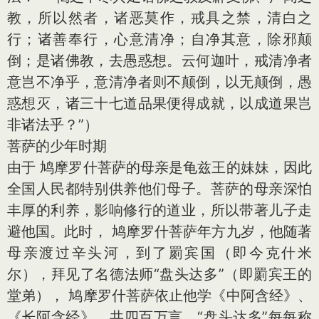
教，所以然者，诸恶莫作，戒具之禁，清白之
行；诸善奉行，心意清净；自净其意，除邪颠
倒；是诸佛教，去愚惑想。云何迦叶，戒清净者
意岂不净乎，意清净者则不颠倒，以无颠倒，愚
惑想灭，诸三十七道品果便得成就，以成道果岂
非诸法乎？”）
菩萨的少年时期
由于 鸠摩罗什菩萨的母亲是龟兹王的妹妹，因此
全国人民都特别供养他们母子。菩萨的母亲深怕
丰厚的利养，影响修行的道业，所以带著儿子走
避他国。此时， 鸠摩罗什菩萨年方九岁，他随著
母亲渡过辛头河，到了罽宾国（即今克什米
尔），拜见了名德法师“盘头达多”（即罽宾王的
堂弟）， 鸠摩罗什菩萨依止他学《中阿含经》、
《长阿含经》，共四百万言。“盘头达多”每每称