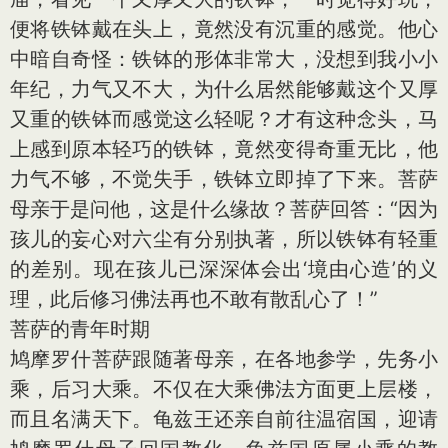
便将铁钵戴在头上，竟然没有沉重的感觉。他心
中暗自奇怪：铁钵的形体非常大，没想到我小小
年纪，力气又不大，为什么居然能够戴这个又厚
又重的铁钵而感觉这么轻呢？才有这种念头，马
上感到原本轻巧的铁钵，竟然变得奇重无比，他
力气不够，不觉失手，铁钵立即掉了下来。菩萨
母亲于是问他，这是什么缘故？菩萨回答：“因为
孩儿的妄心对六尘有分别执著，所以铁钵有轻重
的差别。现在孩儿已深深体会出‘境由心造’的义
理，此后修习佛法再也不敢有散乱心了！”
菩萨的青年时期
鸠摩罗什菩萨跟随著母亲，在各地参学，先务小
乘，后习大乘。不仅在大乘佛法方面更上层楼，
而且名满天下。龟兹王还亲自前往温宿国，迎请