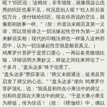
呢？’织匠说：‘这棉丝，非常细致，就像我这么优
秀的织匠也看不见，何况是别人呢？’狂人听后喜
悦万分，便付钱给织匠。现在你所说的空法，就
像那则故事一样。”（按：外道法未能言及第一义
谛，而以世俗谛之一切法缘起性空作为第一义谛
来解说实相；现代的印顺法师也一样落入这种邪
思中，认为一切法缘起性空就是般若真义。）
鸠摩罗什菩萨于是苦口婆心，一再以各类微细比
喻，详细说明大乘妙义，师徒之间往来辩论了一
个多月，“盘头达多”终于信受了。
“盘头达多”赞叹著说：“师父未能通达，徒弟反而
启发了师父的心志。” “盘头达多”便向 鸠摩罗什
菩萨顶礼，说：“我虽是和尚在小乘法中的师父，
但和尚是我在大乘法中的师父。”于是大乘小乘互
为师徒，传为佳话！（按：《楞伽经》中，佛以