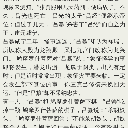
现象来测知。”张资服用几天药剂，便病故了。不
久，吕光也死亡，吕光的太子“吕绍”便继承帝
位；但过了几天，“吕纂”杀害了“吕绍”而自立为
王，建元咸宁。
吕纂咸宁二年，怪事连连，“吕纂”却认为祥瑞，
所以称大殿为龙翔殿，又把九宫门改称为龙兴
门。 鸠摩罗什菩萨对“吕纂”说：“象征怪异的事
即将发生，潜龙出游，龙属于阴类，出入有定
时；但是近时常常出现，象征灾害要来临。一定
会发生部下篡位的事，你应克己修德来挽回天
运。”但是“吕纂”却不采纳忠告。
有一天，“吕纂”和 鸠摩罗什菩萨下棋。“吕纂”吃
掉一颗 鸠摩罗什菩萨的棋子，吕纂说：“杀胡奴
头。” 鸠摩罗什菩萨回答：“不能杀胡奴头，胡奴
将杀人头。” 鸠摩罗什菩萨的话，含有影射意