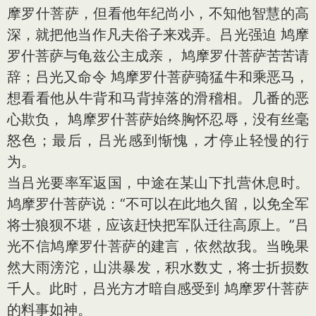
摩罗什菩萨，但看他年纪尚小，不知他智慧的高
深，就把他当作凡夫俗子来戏弄。吕光强迫 鸠摩
罗什菩萨与龟兹公主成亲， 鸠摩罗什菩萨苦苦请
辞；吕光又命令 鸠摩罗什菩萨骑猛牛和乘恶马，
想看看他从牛背和马背掉落的滑稽相。几番的恶
心欺负， 鸠摩罗什菩萨始终胸怀忍辱，没有丝毫
怒色；最后，吕光感到惭愧，才停止轻慢的行
为。
当吕光要率军返国，中途在某山下扎营休息时。
鸠摩罗什菩萨说：“不可以在此地久留，以免全军
将士狼狈不堪，应该赶快把军队迁往高原上。”吕
光不信鸠摩罗什菩萨的建言，依然故我。当晚果
然大雨滂沱，山洪暴发，积水数丈，将士折损数
千人。此时，吕光方才暗自感受到 鸠摩罗什菩萨
的料事如神。