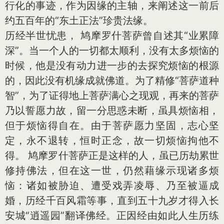
行化的事迹，作为因缘的主轴，来阐述这一前后
约五百年的“东土正法”珍贵法缘。
历经半世忧患， 鸠摩罗什菩萨曾自述其“业累障
深”。当一个人的一切都太顺利，没有太多烦恼的
时候，他是没有动力进一步的去探究烦恼的根源
的，因此没有机缘成就佛道。为了精修“菩萨道种
智”，为了证得地上菩萨满心之现观，再来的菩萨
乃以誓愿力故，留一分思惑未断，虽具烦恼相，
但于烦恼得自在。由于菩萨愿力坚固，志心坚
定，永不退转，恒时正念，故一切烦恼拘他不
得。 鸠摩罗什菩萨正是这样的人，虽已历劫累世
修持佛法，但在这一世，仍然藉缘示现诸多烦
恼：诸如被胁迫、遭受戏弄凌辱、乃至被逼成
婚，历经千百风霜等事，直到五十九岁才得入长
安城“逍遥园”翻译佛经。正因经由如此人生历练