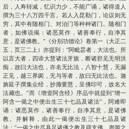
后，人寿转减，忆识力少，不能广诵，诸得道人
撰为三十八万四千言。若人入昆勒门，论议则无
穷，其中有随相门、对治门等种种诸门。随相门
者，如佛说偈：诸恶莫作，诸善奉行，自净其
意，是诸佛教。”《分别功德论》卷第一（大正二
五，页三二上）亦提到：“阿毗昙者，大法也。所
以言大者，四谛大慧诸法牙旗，断诸邪见无明洪
痴，故曰大法也，亦名无比法，八智十慧，无漏
正见，越三界阂，无与等者，故曰无比法也。迦
旃延子撰集众经，抄掫要慧，呈佛印可，故名大
法藏也。”而《增壹阿含经》序品中就提到“增一
阿含一偈之中便出生三十七品及诸法”，阿难即
诵：诸恶莫作，诸善奉行，自净其意，是诸佛
教。并解释，由此一偈便出生三十七品及诸
法：“一偈之中尽具足诸佛之教及辟支佛、声闻之