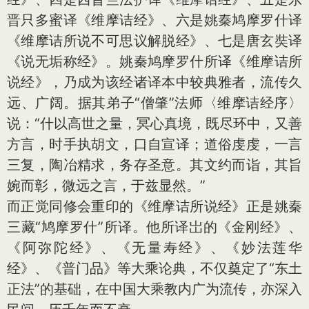
晋只多蜜译《维摩诘经》、六是姚秦鸠摩罗什译
《维摩诘所说不可思议解脱经》、七是唐玄奘译
《说无垢称经》。姚秦鸠摩罗什所译《维摩诘所
说经》，乃成为该经诸译本中较典雅者，流传久
远、广阔。据其弟子“僧肇”法师〈维摩诘经序〉
说：“什以高世之量，冥心真境，既尽环中，又善
方言，时手执胡文，口自宣译；道俗虔虔，一言
三复，陶冶精求，务存圣意。其文约而诣，其旨
婉而彰，微远之言，于兹显然。”
而正觉同修会重印的《维摩诘所说经》正是姚秦
三藏“鸠摩罗什”所译。他所译岀的《金刚经》、
《阿弥陀经》、《无量寿经》、《妙法莲华
经》、《普门品》等大乘论典，不仅奠定了“东土
正法”的基础，在中国大乘教内广为流传，亦深入