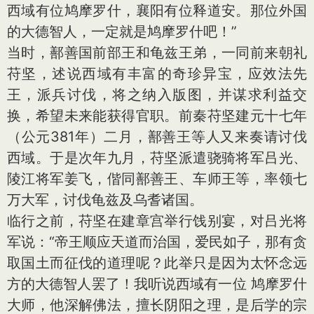
西域有位鸠摩罗什，襄阳有位释道安。那位外国
的大德智人，一定就是鸠摩罗什吧！”
当时，鄯善国前部王和龟兹王弟，一同前来朝礼
苻坚，述说西域有丰富的奇珍异宝，应效法先
王，派兵讨伐，将之纳入版图，并谋求利益交
换，希望未来能获得官职。前秦苻坚建元十七年
（公元381年）二月，鄯善王等人又来奏请讨伐
西域。于是次年九月，苻坚派遣骁骑将军吕光、
陵江将军姜飞，偕同鄯善王、车师王等，率领七
万大军，讨伐龟兹及乌耆诸国。
临行之前，苻坚在建章宫举行饯别宴，对吕光将
军说：“帝王顺应天道而治国，爱民如子，那有贪
取国土而征伐的道理呢？此举只是因为太怀念远
方的大德智人罢了！我听说西域有一位 鸠摩罗什
大师，他深解佛法，擅长阴阳之理，是后学的宗