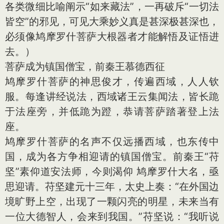
各类微细比喻阐示“如来藏法”，一再破斥“一切法
皆空”的邪见，可见大乘妙义真是甚深极甚深也，
必须像鸠摩罗什菩萨大根器者才能解悟及证悟进
去。）
菩萨成为镇国僧宝，前秦王慕德西征
鸠摩罗什菩萨的神思俊才，传遍西域，人人钦
服。每逢讲经说法，西域诸王云集闻法，皆长跪
于法座旁，并低跪为蹬，恭请菩萨踏著登上法
座。
鸠摩罗什菩萨的名声不仅远播西域，也东传中
国，成为各方争相迎请的镇国僧宝。前秦王“苻
坚”素仰道安法师，今则渴仰 鸠摩罗什大名，亟
思迎请。苻坚建元十三年，太史上奏：“在外国边
境旷野上空，出现了一颗闪亮的明星，未来当有
一位大德智人，会来到我国。”苻坚说：“我听说