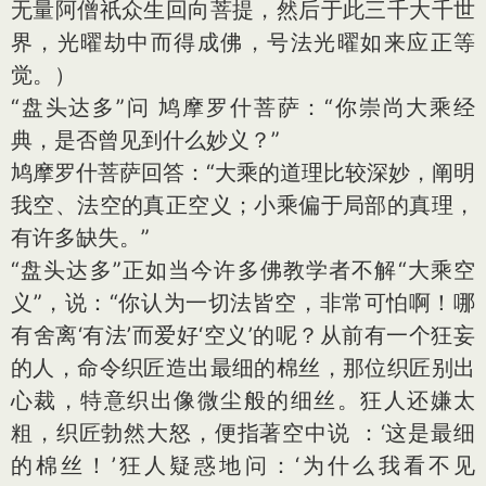
无量阿僧祇众生回向菩提，然后于此三千大千世
界，光曜劫中而得成佛，号法光曜如来应正等
觉。）
“盘头达多”问 鸠摩罗什菩萨：“你崇尚大乘经
典，是否曾见到什么妙义？”
鸠摩罗什菩萨回答：“大乘的道理比较深妙，阐明
我空、法空的真正空义；小乘偏于局部的真理，
有许多缺失。”
“盘头达多”正如当今许多佛教学者不解“大乘空
义”，说：“你认为一切法皆空，非常可怕啊！哪
有舍离‘有法’而爱好‘空义’的呢？从前有一个狂妄
的人，命令织匠造出最细的棉丝，那位织匠别出
心裁，特意织出像微尘般的细丝。狂人还嫌太
粗，织匠勃然大怒，便指著空中说 ：‘这是最细
的棉丝！’狂人疑惑地问：‘为什么我看不见