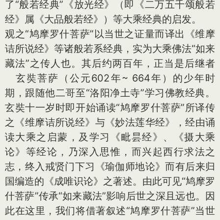
了“般若经典”《放光经》（即《二万五千颂般若
经》属《大品般若经》）等大乘经典的启发。
观之“鸠摩罗什菩萨”以当世之证量而译出《维摩
诘所说经》等诸般若系经典，实为大乘佛法“如来
藏法”之传人也。其后约两百年，正当是后继者
玄奘菩萨（公元602年~ 664年）的少年时
期，跟随他二哥至“洛阳净土寺”学习佛教经典。
玄奘十一岁时即开始诵读“鸠摩罗什菩萨”所译传
之《维摩诘所说经》与《妙法莲华经》，经由诵
读大乘之启蒙，及学习《毗昙经》、《摄大乘
论》等经论，乃深入思惟，而兴起西行求法之
志，终入戒贤门下习《瑜伽师地论》而有后来归
国编造的《成唯识论》之著述。由此可见“鸠摩罗
什菩萨”传承“如来藏法”影响后世之深且远也。因
此在这里，我们将借著叙述“鸠摩罗什菩萨”当世