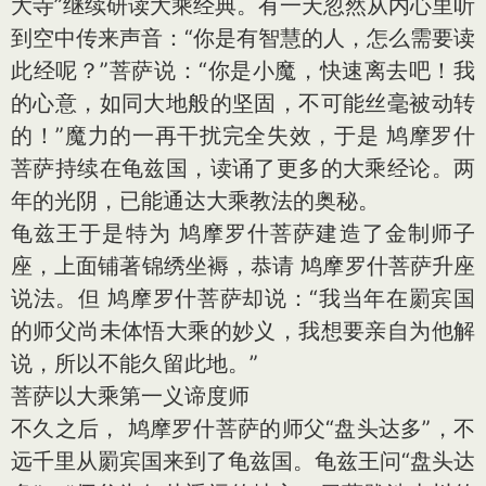
大寺”继续研读大乘经典。有一天忽然从内心里听
到空中传来声音：“你是有智慧的人，怎么需要读
此经呢？”菩萨说：“你是小魔，快速离去吧！我
的心意，如同大地般的坚固，不可能丝毫被动转
的！”魔力的一再干扰完全失效，于是 鸠摩罗什
菩萨持续在龟兹国，读诵了更多的大乘经论。两
年的光阴，已能通达大乘教法的奥秘。
龟兹王于是特为 鸠摩罗什菩萨建造了金制师子
座，上面铺著锦绣坐褥，恭请 鸠摩罗什菩萨升座
说法。但 鸠摩罗什菩萨却说：“我当年在罽宾国
的师父尚未体悟大乘的妙义，我想要亲自为他解
说，所以不能久留此地。”
菩萨以大乘第一义谛度师
不久之后， 鸠摩罗什菩萨的师父“盘头达多”，不
远千里从罽宾国来到了龟兹国。龟兹王问“盘头达