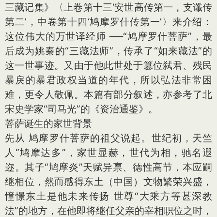
三藏记集》〈上卷第十三‘安世高传第一，支谶传
第二’，中卷第十四‘鸠摩罗什传第一’〉来介绍：
这位伟大的万世译经师 ──“鸠摩罗什菩萨”，最
后成为姚秦的“三藏法师”，传承了“如来藏法”的
这一世事迹。又由于他此世处于篡位弑君、残民
暴戾的暴君政权当道的年代，所以弘法非常困
难，更令人敬佩。本篇有部分叙述，亦参考了北
宋史学家“司马光”的《资治通鉴》。
菩萨诞生的家世背景
先从 鸠摩罗什菩萨的祖父说起。世纪初，天竺
人“鸠摩达多”，家世显赫，世代为相，驰名遐
迩。其子“鸠摩炎”天赋异禀、德性高节，本应嗣
继相位，然而感得东土（中国）文物繁荣兴盛，
憧憬东土是他未来传扬 世尊“大乘方等甚深教
法”的地方，在他即将继任父亲的宰相职位之时，