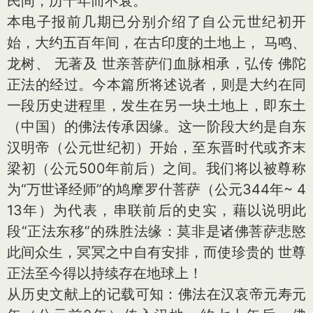
民间，历千年而不衰。
本电子报前几期已分别介绍了自公元世纪初开
始，大约五百年间，在古印度的土地上， 马鸣、
龙树、 无著及 世亲菩萨们血脉相承，弘传 佛陀
正法的经过。今本篇所将述说者，则是大约在同
一段历史进程里，发生在另一块土地上，即东土
（中国）的佛法传承因缘。这一阶段大约是自东
汉明帝（公元世纪初）开始，至东晋时代或齐末
梁初（公元500年前后）之间。我们将以被尊称
为“万世译经师”的鸠摩罗什菩萨（公元344年~ 4
13年）为代表，串联前后的史实，藉以说明此
段“正法东移”的殊胜法缘：莫非是诸佛菩萨悲愍
此间众生，冥冥之中自有安排，而使珍贵的 世尊
正法至今得以持续存在地球上！
从历史文献上的记载可知：佛法在汉哀帝元寿元