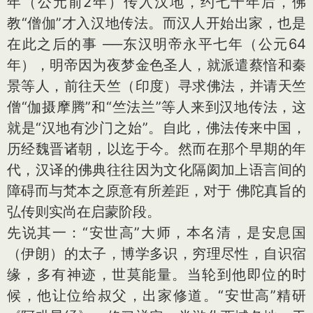
年（公元前2年）传入汉地，约七十年后，佛
教“僧伽”才入汉地传法。而汉人开始出家，也是
在此之后的事 ──东汉明帝永平七年（公元64
年），明帝因为夜梦金色圣人，就派遣蔡愔和秦
景等人，前往天竺（印度）寻求佛法，并请天竺
僧“伽摄摩腾”和“竺法兰”等人来到汉地传法，这
就是“汉地有沙门之始”。自此，佛法传来中国，
历经魏晋诸朝，以迄于今。然而在那个早期的年
代，汉译的佛典往往因为文化隔阂加上语言间的
障碍而与梵本之原意有所差距，对于 佛陀真旨的
弘传则实尚在启蒙阶段。
先说其一：“安世高”大师，本名清，是安息国
（伊朗）的太子，博学多识，穷理尽性，自识宿
缘，多有神迹，世莫能量。当轮到他即位的时
候，他让位给叔父，出家修道。“安世高”精研