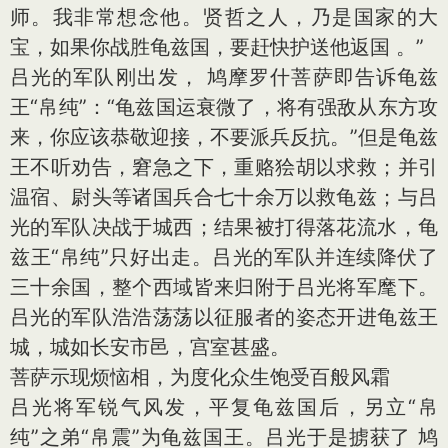
师。我非常想念他。贤哲之人，乃是国家的大
宝，如果你战胜龟兹国，要赶快护送他返国 。”
吕光的军队刚出发， 鸠摩罗什菩萨即告诉龟兹
王“帛纯”：“龟兹国运衰微了，将有强敌从东方攻
来，你应该恭敬迎接，不要派兵反抗。”但是龟兹
王不听劝告，窘急之下，重赂狯胡以求救；并引
温宿、尉头等诸国兵合七十余万以救龟兹；与吕
光的军队决战于城西；结果被打得落花流水，龟
兹王“帛纯”只好出走。吕光的军队并连续降伏了
三十余国，整个西域皆来归附于吕光将军麾下。
吕光的军队浩浩荡荡以征服者的姿态开进龟兹王
城，城如长安市邑，宫室甚盛。
菩萨示现烦恼相，为度化众生饱受百般风霜
吕光将军锐气风发，平复龟兹国后，另立“帛
纯”之弟“帛震”为龟兹国王。吕光于是掳获了 鸠