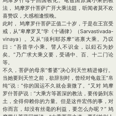
鸠摩罗什母子回国教化。龟兹国原属小乘的教
法， 鸠摩罗什菩萨广开大乘法筵，听闻者莫不欢
喜赞叹，大感相逢恨晚。
此时， 鸠摩罗什菩萨正值二十岁，于是在王宫受
戒，从“卑摩罗叉”学《十诵律》（Sarvastivada-
vinaya）。又从“须利耶苏摩”谘禀大乘。乃叹
曰：“吾昔学小乘。譬人不识金，以鋀石为妙
矣。”乃广求大乘义要，受诵中、百、十二门论
等。
不久，菩萨的母亲“耆婆”决心到天竺精进修行。
当她要到天竺之前，欲辞别时，曾经对龟兹王“帛
纯”说：“你的国运不久就会衰微了。”又对 鸠摩
罗什菩萨说：“大乘方等甚深的教法，要传扬到东
土，全得仰赖你的力量。但是这件宏伟的事，对
你而言，却没有丝毫的利益，要怎么办呢？” 鸠