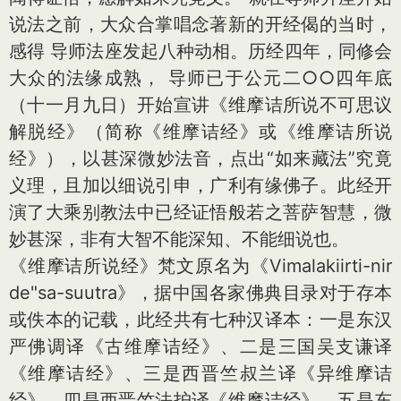
说法之前，大众合掌唱念著新的开经偈的当时，
感得 导师法座发起八种动相。历经四年，同修会
大众的法缘成熟， 导师已于公元二○○四年底
（十一月九日）开始宣讲《维摩诘所说不可思议
解脱经》（简称《维摩诘经》或《维摩诘所说
经》），以甚深微妙法音，点出“如来藏法”究竟
义理，且加以细说引申，广利有缘佛子。此经开
演了大乘别教法中已经证悟般若之菩萨智慧，微
妙甚深，非有大智不能深知、不能细说也。
《维摩诘所说经》梵文原名为《Vimalakiirti-nir
de"sa-suutra》，据中国各家佛典目录对于存本
或佚本的记载，此经共有七种汉译本：一是东汉
严佛调译《古维摩诘经》、二是三国吴支谦译
《维摩诘经》、三是西晋竺叔兰译《异维摩诘
经》、四是西晋竺法护译《维摩诘经》、五是东