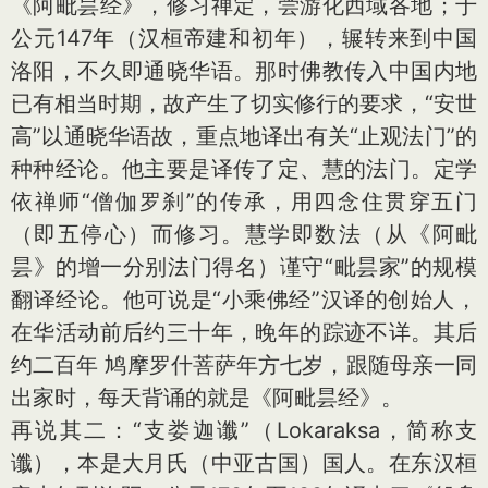
《阿毗昙经》，修习禅定，尝游化西域各地；于
公元147年（汉桓帝建和初年），辗转来到中国
洛阳，不久即通晓华语。那时佛教传入中国内地
已有相当时期，故产生了切实修行的要求，“安世
高”以通晓华语故，重点地译出有关“止观法门”的
种种经论。他主要是译传了定、慧的法门。定学
依禅师“僧伽罗刹”的传承，用四念住贯穿五门
（即五停心）而修习。慧学即数法（从《阿毗
昙》的增一分别法门得名）谨守“毗昙家”的规模
翻译经论。他可说是“小乘佛经”汉译的创始人，
在华活动前后约三十年，晚年的踪迹不详。其后
约二百年 鸠摩罗什菩萨年方七岁，跟随母亲一同
出家时，每天背诵的就是《阿毗昙经》。
再说其二：“支娄迦谶”（Lokaraksa，简称支
谶），本是大月氏（中亚古国）国人。在东汉桓