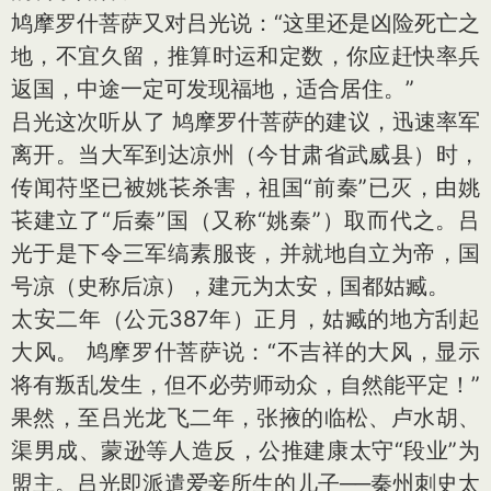
鸠摩罗什菩萨又对吕光说：“这里还是凶险死亡之
地，不宜久留，推算时运和定数，你应赶快率兵
返国，中途一定可发现福地，适合居住。”
吕光这次听从了 鸠摩罗什菩萨的建议，迅速率军
离开。当大军到达凉州（今甘肃省武威县）时，
传闻苻坚已被姚苌杀害，祖国“前秦”已灭，由姚
苌建立了“后秦”国（又称“姚秦”）取而代之。吕
光于是下令三军缟素服丧，并就地自立为帝，国
号凉（史称后凉），建元为太安，国都姑臧。
太安二年（公元387年）正月，姑臧的地方刮起
大风。 鸠摩罗什菩萨说：“不吉祥的大风，显示
将有叛乱发生，但不必劳师动众，自然能平定！”
果然，至吕光龙飞二年，张掖的临松、卢水胡、
渠男成、蒙逊等人造反，公推建康太守“段业”为
盟主。吕光即派遣爱妾所生的儿子──秦州刺史太