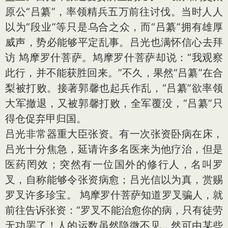
原公“吕纂”，率领精兵五万前往讨伐。当时人人
以为“段业”等只是乌合之众，而“吕纂”拥有雄厚
威声，势必能够平定乱事。吕光也满怀信心去拜
访 鸠摩罗什菩萨。鸠摩罗什菩萨却说：“我观察
此行，并不能获胜回来。”不久，果然“吕纂”在合
梨被打败。接著郭馨也起兵作乱，“吕纂”欲率领
大军撤退，又被郭馨打败，全军覆没，“吕纂”只
得仓促弃甲归国。
吕光非常器重大臣张资。有一次张资卧病在床，
吕光十分焦急，延请许多名医来为他疗治，但是
医药罔效；突然有一位国外的修行人，名叫罗
叉，自称能够令张资病愈；吕光信以为真，赏赐
罗叉许多珍宝。 鸠摩罗什菩萨知道罗叉骗人，就
前往告诉张资：“罗叉不能治愈你的病，只有徒劳
无功罢了！人的运数虽然隐微不见，然可由某些