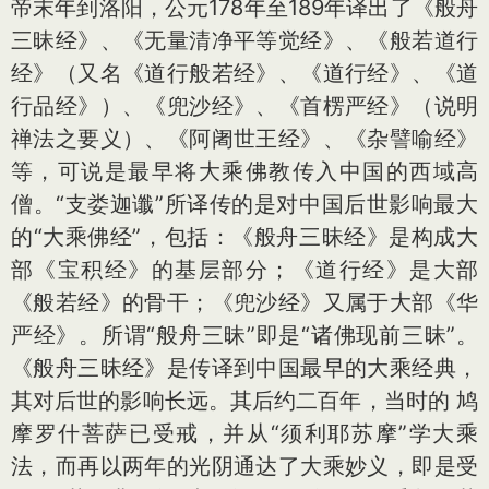
帝末年到洛阳，公元178年至189年译出了《般舟
三昧经》、《无量清净平等觉经》、《般若道行
经》（又名《道行般若经》、《道行经》、《道
行品经》）、《兜沙经》、《首楞严经》（说明
禅法之要义）、《阿阇世王经》、《杂譬喻经》
等，可说是最早将大乘佛教传入中国的西域高
僧。“支娄迦谶”所译传的是对中国后世影响最大
的“大乘佛经”，包括：《般舟三昧经》是构成大
部《宝积经》的基层部分；《道行经》是大部
《般若经》的骨干；《兜沙经》又属于大部《华
严经》。所谓“般舟三昧”即是“诸佛现前三昧”。
《般舟三昧经》是传译到中国最早的大乘经典，
其对后世的影响长远。其后约二百年，当时的 鸠
摩罗什菩萨已受戒，并从“须利耶苏摩”学大乘
法，而再以两年的光阴通达了大乘妙义，即是受