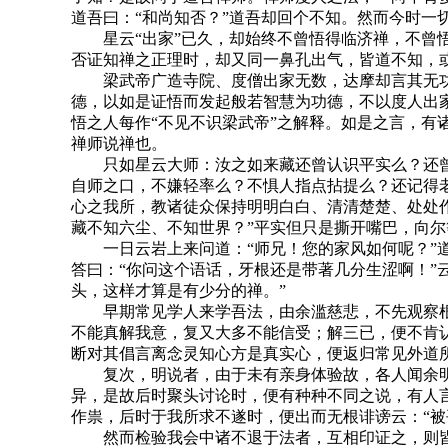
道吾曰：“和尚知否？”道吾却回个不知。然而今时一
星云“出家”已久，却始终不曾悟得临济禅，不曾悟
否证知禅之正理时，却又同一鼻孔出气，皆道不知，
梁武帝广造寺院、度僧出家无数，达摩却言其无功德
德，以如是证悟而发起般若智慧为功德，不以度人出
悟之人每作“不见不识梁武帝”之解释。如是之言，
禅师说禅也。
只如星云大师：汝之如来藏还曾认识平实么？还曾
自师之口，不嫌轻率么？不惧人指点拈提么？还记得
心之我所，教诸徒众保持明明白白、清清楚楚、处处
藏不知六尘、不知世界？”平实但只是撕开嘴巴，向尔
一日云岩上来问道：“师兄！您的家风如何呢？”道
答曰：“你问这个语话，牙根还是带著几分生涩啊！”
头，这样才算是有少分的禅。”
早期常见学人来学吾法，由余滥慈悲，不先观察根
不能真解我意，复又大多不能信受；解三已，便不肯
断对其倡言离念灵知心方是真实心，便返归常见外道
复次，明说者，由于未有亲身体验故，各人闻余明说
异，是故后时聚头讨论时，便有种种不同之说，有人
作祟，后时于我所求不遂时，便出而无根诽谤云：“
然而检验我会中诸不退于法者，互相印证之，则皆