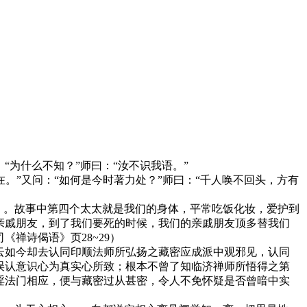
：“为什么不知？”师曰：“汝不识我语。”
。”又问：“如何是今时著力处？”师曰：“千人唤不回头，方有
）。故事中第四个太太就是我们的身体，平常吃饭化妆，爱护到
亲戚朋友，到了我们要死的时候，我们的亲戚朋友顶多替我们
禅诗偈语》页28~29）
如今却去认同印顺法师所弘扬之藏密应成派中观邪见，认同
误认意识心为真实心所致；根本不曾了知临济禅师所悟得之第
淫法门相应，便与藏密过从甚密，令人不免怀疑是否曾暗中实