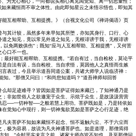
心、为无心相心，一向都说实相心离见闻觉知、离一切思量性；
识如来藏恒而不审之体性。由此即知星云之未悟示悟也，即知其
能互相帮助、互相提携。》（台视文化公司《禅诗偈语》页
与其计较，虽然多年来早知其所堕，亦知其身行、口行、心
外道之知见，竟以常见外道之知见，无根诽谤于我，无根诽谤
，以免两败俱伤”；既知“应与人互相帮助、互相提携”，又何苦
之心口不一也。
；最好能互相帮助、互相提携。”若自有过，当自检校，莫论平
若是自法有误，当自检校、当自求悟，莫因他人之真悟而生嫉
闲言表过，今且举示道吾同道公案，共诸大师学人说临济禅：
知。”那僧又问曰：“和尚您知道吗？”道吾禅师却回答
么却足迹难寻？皆因如是菩萨证得如来藏已，了知神通乃是
之；非如世俗人之欲邀宠于众生、示炫于众生，是故汲汲营营
忍──一切种智──之般若慧上用功。菩萨既如是，乃是转依如
像在觉知心中现行，则一切神鬼欲觅如是菩萨之心行足迹，绝
凡夫菩萨不知如来藏恒不起念、恒不返触六尘、不于六尘而
之，极为容易，故说为凡夫神通菩萨也。如是道理，那僧焉得
方知。”今时平实未言之前，诸家大师亦皆不知也。及至那僧问