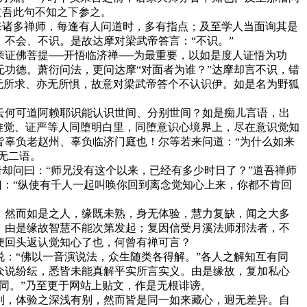
道吾此句不知之下参之。
来诸多禅师，每逢有人问道时，多有指点；及至学人当面询其是
不会、不识。是故达摩对梁武帝答言：“不识。”
佛菩提──开悟临济禅──为最重要，以如是度人证悟为功
功德。萧衍问法，更问达摩“对面者为谁？”达摩却言不识，错
无所求、亦无所惧，故意对梁武帝答个不认识伊。如是名为野狐
何可道阿赖耶识能认识世间、分别世间？如是痴儿言语，出
惟觉、证严等人同堕明白里，同堕意识心境界上，尽在意识觉知
皆辜负老赵州、辜负临济门庭也！尔等若来问道：“为什么如来
无二语。
却问曰：“师兄没有这个以来，已经有多少时日了？”道吾禅师
曰：“纵使有千人一起叫唤你回到离念觉知心上来，你都不肯回
然而如是之人，缘既未熟，身无体验，慧力复缺，闻之大多
，由是缘故智慧不能次第发起；复因信受月溪法师邪法者，不
便回头返认觉知心了也，何曾有禅可言？
：“佛以一音演说法，众生随类各得解。”各人之解知互有同
众说纷纭，悉皆未能真解平实所言实义。由是缘故，复加私心
同。”乃至更于网站上贴文，作是无根诽谤。
，体验之深浅有别，然而皆是同一如来藏心，迥无差异。自