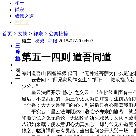
净土
禅宗
成佛之道
手机版
首页
>
文摘
>
禅宗
>
公案拈提
楼主 |
收藏
|
举报
2018-07-20 04:07
三
摩
第五一四则 道吾同道
地
圈
潭州道吾山 圆智禅师 僧问：“无神通菩萨为什么足迹难
主
云岩问：“师兄家风作么生？”师曰：“教汝指点著，
少分。”
星云法师开示“修心”之义云：《在佛经里面有一个
最后，不是我们的；第三个太太就是财富，生前我们
上个香；大太太是我们的心，到最后只有心跟著我们去
平实云：星云法师既然打著临济禅宗的旗号，就应
印顺所弘之兔无角论、无因论的断灭邪见，又认同藏
八识如来藏，便以意识心为真实心，却与常见外道完
修之。临济禅师若有灵感，当出世间公开大哭一场，