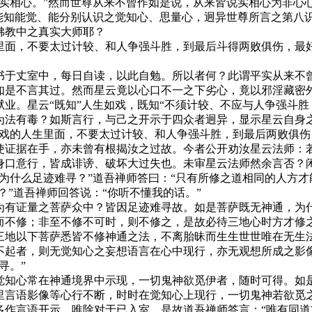
相心。”然而世尊从来不曾作如是说，从来皆说实相心为非心
是能知能觉、能分别认识之觉知心、思量心，迥异世尊所言之第八
佛教中之真实大师耶？
面，不要太过计较、和人争强斗胜，到最后斗得两败俱伤，最好
于丈室中，每日自读，以此自勉。所以者何？此谓平实从来不曾
如是不言其过。然而星云竟以心口不一之下劣心，竟以邪淫藏密
业。星云“既知”人生如戏，既知“不须计较、不应与人争强斗胜
为法有毒？如斯言行，与己之开示于四众者迥异，显示星云自身
的人生里面，不要太过计较、和人争强斗胜，到最后两败俱伤
使证据在手，亦未曾有根揭汝之过故。今者公开劝汝星云法师：
身口意行，皆成诽谤、破坏大过失也。未审星云法师然余言否？
什么足迹难寻？”道吾禅师答曰：“只有所修之道相同的人方才能
？”道吾禅师回答说：“你听不懂我的话。”
有证量之菩萨众中？皆因足迹难寻故。如是菩萨既无神通，为什
而不修；非至不修不可时，则不修之，是故必待三地心时方才修
三地以下菩萨悉皆不修神通之法，不离胎昧而生生世世唯在无生法
不起者，则无觉知心之妄想语言在心中现行，亦无观想所成之影
寻。”
知心常在神通境界中示现，一切鬼神欲觅伊者，随时可得。如是
里言语影像等心行不断，时时在觉知心上现行，一切鬼神若欲觅
多作言语开示，唯除对于已入室。是故道吾禅师答言：“唯有同道