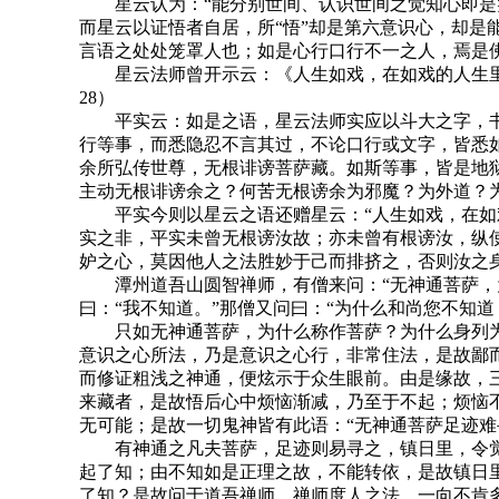
星云认为：“能分别世间、认识世间之觉知心即是实
而星云以证悟者自居，所“悟”却是第六意识心，却
言语之处处笼罩人也；如是心行口行不一之人，焉是
星云法师曾开示云：《人生如戏，在如戏的人生里
28）
平实云：如是之语，星云法师实应以斗大之字，书
行等事，而悉隐忍不言其过，不论口行或文字，皆悉
余所弘传世尊，无根诽谤菩萨藏。如斯等事，皆是地狱
主动无根诽谤余之？何苦无根谤余为邪魔？为外道？
平实今则以星云之语还赠星云：“人生如戏，在如戏
实之非，平实未曾无根谤汝故；亦未曾有根谤汝，纵
妒之心，莫因他人之法胜妙于己而排挤之，否则汝之
潭州道吾山圆智禅师，有僧来问：“无神通菩萨，为
曰：“我不知道。”那僧又问曰：“为什么和尚您不知道
只如无神通菩萨，为什么称作菩萨？为什么身列为
意识之心所法，乃是意识之心行，非常住法，是故鄙
而修证粗浅之神通，便炫示于众生眼前。由是缘故，
来藏者，是故悟后心中烦恼渐减，乃至于不起；烦恼
无可能；是故一切鬼神皆有此语：“无神通菩萨足迹难
有神通之凡夫菩萨，足迹则易寻之，镇日里，令觉
起了知；由不知如是正理之故，不能转依，是故镇日
了知？是故问于道吾禅师。禅师度人之法，一向不肯