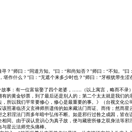
寻？”师曰：“同道方知。”曰：“和尚知否？”师曰：“不知。”曰
堪作什么？”曰：“无遮个来多少时也？”师曰：“牙根犹带生涩在
故事：有一位富翁娶了四个老婆，……（以上寓言，略而不录
拥有的黄金钞票，到了最后还是别人的；第二个太太就是我们的
，所以我们平常要修心，修心是最重要的事。》（台视文化公司《
该照著临济义玄禅师所遗传的如来藏法门而证、而传；然而星云
密之邪淫法门而多年暗中弘传不断。如是邪行过咎之成因，皆在
全相同。由于误认意识心为真子故，便与藏密所修之双身法等邪
当与星云法师兜头痛棒。