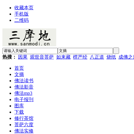
收藏本页
手机版
二维码
热搜：
因果
观世音菩萨
如来藏
楞严经
八正道
烧纸
成佛之
首页
文摘
佛法读书
佛法影音
佛法mp3
电子报刊
图库
下载
修行茶馆
菩萨六度
佛法实修