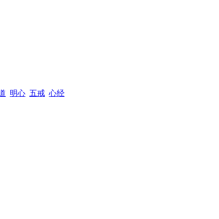
道
明心
五戒
心经