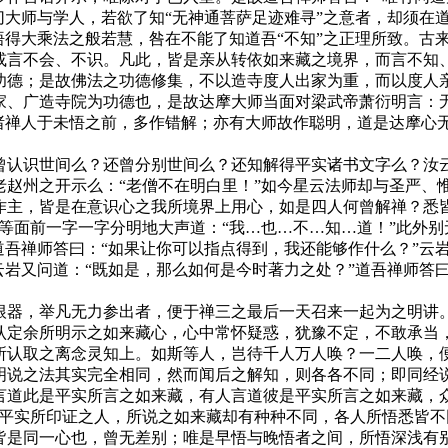
切大师与学人，若欲了知“无神通菩萨足迹难寻”之意者，却须在
得大乘法之般若慧，咎在不能了知道吾“不知”之正理所致。古
或言不会、不识。凡此，皆是亲从转依如来藏之境界，而言不知、
；是故佛法之功德修集，不以造寺度人出家为重，而以度人亲证
家、广造寺院为功德也，是故达摩大师当面对梁武帝萧衍明言：无
有诸禅人于未悟之前，多作错解；亦有大师故作聪明，道是达摩心
认识世间么？还曾分别世间么？还知解得平实诸书文字么？汝云
老赵州之开示么：“老僧不在明白里！”如今星云法师却与圣严、
作主，皆是在意识心之我所境界上用心，如是四人何曾解禅？悉
等面前一字一字分明地大声道：“我…也…不…知…道！”此外别
吾禅师答曰：“如果让你可以指点得到，我还能够作什么？”云岩
云岩又问道：“既如是，那么如何是今时著力之处？”道吾禅师答
器，举凡无力参出者，便于禅三之最后一天召来一起为之明讲。
认定余所明示之如来藏心，心中常怀疑惑，犹豫不定，不敢承当
所认取之离念灵知上。如斯等人，岂待千人万人唤？一二人唤，
之法其实完全相同，然而闻后之解知，则各各不同；即同经说
言道此是平实所言之如来藏，有人言道彼是平实所言之如来藏，
被平实所印证之人，所说之如来藏却有种种不同，各人所悟悉皆不
是同一心也，曾无差别；唯是早悟与晚悟者之间，所悟深浅有别