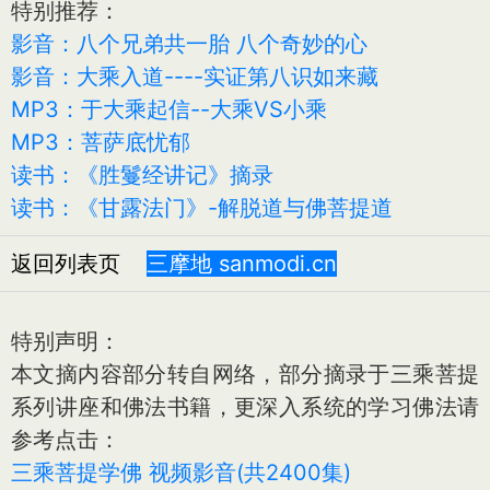
特别推荐：
影音：八个兄弟共一胎 八个奇妙的心
影音：大乘入道----实证第八识如来藏
MP3：于大乘起信--大乘VS小乘
MP3：菩萨底忧郁
读书：《胜鬘经讲记》摘录
读书：《甘露法门》-解脱道与佛菩提道
返回列表页
三摩地 sanmodi.cn
特别声明：
本文摘内容部分转自网络，部分摘录于三乘菩提
系列讲座和佛法书籍，更深入系统的学习佛法请
参考点击：
三乘菩提学佛 视频影音(共2400集)