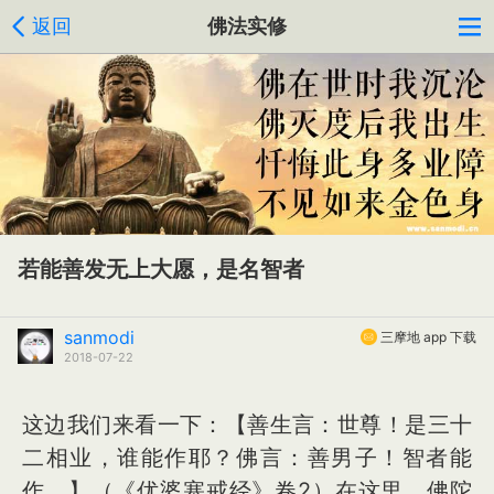
返回
佛法实修
若能善发无上大愿，是名智者
sanmodi
三摩地 app 下载
2018-07-22
这边我们来看一下：【善生言：世尊！是三十
二相业，谁能作耶？佛言：善男子！智者能
作。】（《优婆塞戒经》卷2）在这里，佛陀