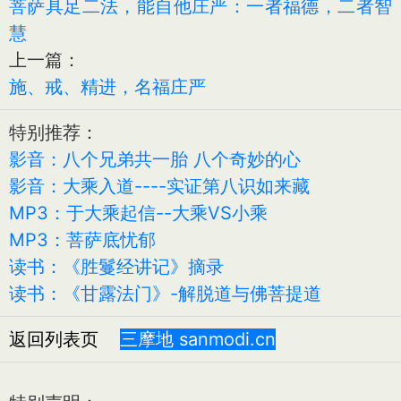
菩萨具足二法，能自他庄严：一者福德，二者智
慧
上一篇：
施、戒、精进，名福庄严
特别推荐：
影音：八个兄弟共一胎 八个奇妙的心
影音：大乘入道----实证第八识如来藏
MP3：于大乘起信--大乘VS小乘
MP3：菩萨底忧郁
读书：《胜鬘经讲记》摘录
读书：《甘露法门》-解脱道与佛菩提道
返回列表页
三摩地 sanmodi.cn