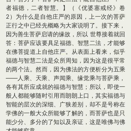
者福德，二者智慧。】（《优婆塞戒经》卷
2）为什么是自他庄严的原因，上一次的菩萨
正行之中已经先概略为大家说明了。接下来，
因为善生菩萨启请的缘故，所以 世尊接着就回
答：菩萨应该要具足福德、智慧二法，才能够
在佛菩提道上自他庄严。从表面上看来，似乎
福德与智慧二法是众所周知，因为这是很平常
的两个法。然而，因为佛法的方便析分为五乘
——人乘、天乘、声闻乘、缘觉乘与菩萨乘，
各有其所应成就的福德与智慧；所以，即使一
般人都能够随时引用而朗朗上口，其实福德与
智能的层次的深细、广狭差别，却不是号称在
学佛的一般大众所能够了解的，而菩萨也是只
能少分、多分的了知以及亲证，这是唯佛与佛
才能够究竟。