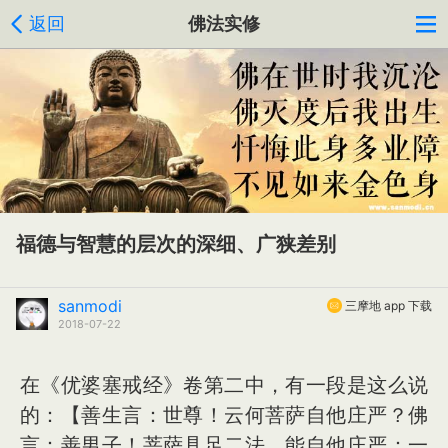
返回
佛法实修
福德与智慧的层次的深细、广狭差别
sanmodi
三摩地 app 下载
2018-07-22
在《优婆塞戒经》卷第二中，有一段是这么说
的：【善生言：世尊！云何菩萨自他庄严？佛
言：善男子！菩萨具足二法，能自他庄严：一