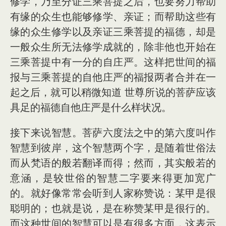
修学，乃至分证三乘菩提之后，也要努力帮助
有缘的众生也能够修学、亲证；而帮助这些有
缘的众生修学以及亲证三乘菩提的福德，却是
一般众生所无法修学成就的，除非他也开始在
三乘菩提中有一分的自庄严。这样把世间的福
报与三乘菩提的自他庄严的福报两者合并在一
起之后，就可以稍微知道 世尊所说的菩萨应该
具足的福德自他庄严是什么样状况。
接下来说智慧。菩萨六度法之中的第六度叫作
智慧到彼岸，这个智慧两个字，是随着世俗法
而从梵语的般若翻译而得；然而，其实般若的
意涵，是较世俗的智慧二字要来得更加宽广
的。就好像常常会听到人家称赞说：某甲是很
聪明的；也就是说，是在称赞某甲是很行的。
而这种世间的智慧可以是有很多方面，这表示