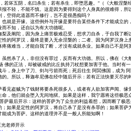
中，若坏五阴，名曰杀生；若有杀生，即堕恶趣。”（《大般涅槃
报不轻，不能不慎。这是因为要得到这个人身真的很难得，所以
则，空得此道器而不修行，岂不是很愚痴吗？
，也就是开缘。这些例外与开缘是要符合某些条件下才能成立的
业而不知，还自以为有大功德呢。
迦梨及阐陀，因为身上痛苦极难忍受，想求刀自杀，于自我了断
定性的阿罗汉，最终是要入无余涅槃的；二者、因为阿罗汉身上
体疼痛难当，才能自我了断，才没有成就杀业。如果自己不是阿罗
，虽然杀了人，非但没有罪过，反而有大功德。所以，佛在《大般
扬 佛的正法，却被破戒的比丘执持刀杖想要加害于他。当时有
斗，身上中了刀、剑与弓箭而死；死后往生 阿閦佛国，成为 阿
德的。所以，释迦牟尼佛在经中随后开示：若有正法快要灭尽的
萨看见盗贼为了钱财将要杀死很多人，或者有人欲加害声闻、缘
生命，他们就会堕入无间地狱。如果是这样，我宁愿将这些极恶
勒菩萨最后开示：这样的菩萨为了众生的利益着想，因而断了极
的；如果是定性的阿罗汉，将自己杀了是没有杀罪的；如果菩萨
才能成为菩萨。这样的道理并不是一般人所能知啊！
 正光老师开示