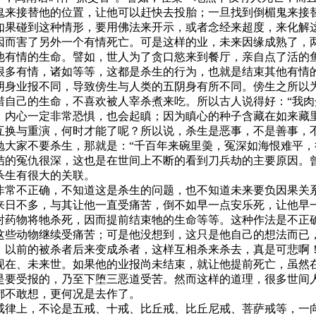
鬼来接替他的位置，让他可以赶快去投胎；一旦找到倒楣鬼来接
如果碰到这种情形，要用佛法来开示，或者念经来超度，来化解
因而害了另外一个有情死亡。可是这样的业，未来因缘成熟了，
他有情的生命。譬如，世人为了贪口慾来到餐厅，亲自点了活的
很多有情，诸如等等，这都是杀生的行为，也就是结束其他有情
阴身业报不同，导致傍生与人类的五阴身有所不同。傍生之所以
惜自己的生命，不喜欢被人宰杀煮来吃。所以古人说得好：“我肉
，内心一定非常恐惧，也会起瞋；因为瞋心的种子含藏在如来藏
互换与重演，何时才能了呢？所以说，杀生是恶事，不是善事，
勉大家不要杀生，那就是：“千百年来碗里羮，冤深如海恨难平，
结的冤仇很深，这也是在世间上不断的看到刀兵劫的主要原因。
杀生有很大的关联。
非常不正确，不知道这是杀生的问题，也不知道未来要负因果关
来日不多，与其让他一直受痛苦，倒不如早一点安乐死，让他早
射药物将牠杀死，因而提前结束牠的生命等等。这种作法是不正
这些动物继续受痛苦；可是他没想到，这只是他自己的想法而已
，以前的被杀者后来变成杀者，这样互相杀来杀去，真是可悲啊
现在、未来世。如果他的业报尚未结束，就让他提前死亡，虽然
是要受报的，乃至下堕三恶道受苦。然而这样的道理，很多世间
都不敢想，更何况是去作了。
戒律上，不论是五戒、十戒、比丘戒、比丘尼戒、菩萨戒等，一