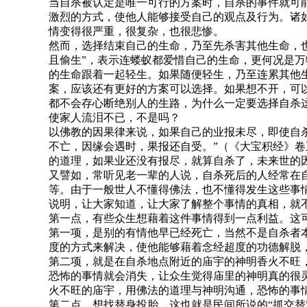
当自杀被认定是唯一可行的方案时，自杀的事件就可
激烈的方式，使他人能够接受自己的观点及行为。诸
情变得很严重，很复杂，也很悲惨。
然而，选择结束自己的生命，乃至先杀害其他生命，
且偷生”，表示连蝼蚁都爱惜自己的生命，更何况是
的生命跟着一起轻生。如果随便轻生，乃至连累其他
案，应该还有更好的方案可以选择。如果想不开，可
都不会存心断绝别人的生路，为什么一定要选择自杀
使家人流泪不已，不是吗？
以佛教的因果律来说，如果自己的业报未尽，即使自
不亡，因缘会遇时，果报还自受。”（《大宝积经》
的道理，如果业还没有报尽，就算自杀了，未来世的
又譬如，常听见老一辈的人说，自杀死后的人经常在
等。由于一般世人不懂得佛法，也不懂得发生这些事
说明，让大家知道，让大家了解整个事情的真相，就
第一点，有些众生想藉着这件事情得到一点利益。这
第一项，是别的有情他早已经死亡，当然不是自杀者
度的方式来解决，使他能够藉着念经超度的功德解脱
第二项，就是在自杀地点附近的庙宇的神明香火不旺
恐怖的事情就会消失，让众生觉得庙里的神明真的很
火不旺的庙宇，用佛法的道理与神明沟通，恐怖的事
第二点，想找替身投胎。这也就是民间所说的“抓交替