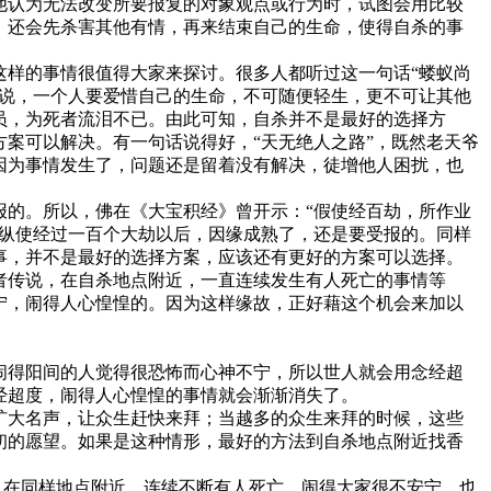
他认为无法改变所要报复的对象观点或行为时，试图会用比较
，还会先杀害其他有情，再来结束自己的生命，使得自杀的事
这样的事情很值得大家来探讨。很多人都听过这一句话“蝼蚁尚
以说，一个人要爱惜自己的生命，不可随便轻生，更不可让其他
员，为死者流泪不已。由此可知，自杀并不是最好的选择方
案可以解决。有一句话说得好，“天无绝人之路”，既然老天爷
因为事情发生了，问题还是留着没有解决，徒增他人困扰，也
报的。所以，佛在《大宝积经》曾开示：“假使经百劫，所作业
，纵使经过一百个大劫以后，因缘成熟了，还是要受报的。同样
事，并不是最好的选择方案，应该还有更好的方案可以选择。
者传说，在自杀地点附近，一直连续发生有人死亡的事情等
宁，闹得人心惶惶的。因为这样缘故，正好藉这个机会来加以
闹得阳间的人觉得很恐怖而心神不宁，所以世人就会用念经超
经超度，闹得人心惶惶的事情就会渐渐消失了。
扩大名声，让众生赶快来拜；当越多的众生来拜的时候，这些
初的愿望。如果是这种情形，最好的方法到自杀地点附近找香
且在同样地点附近，连续不断有人死亡，闹得大家很不安宁。也