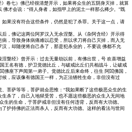
经》卷七）佛已经很清楚开示，如果将众生的五阴身灭掉，就算
 佛才会说：“得人身者，如指甲上的泥土一样那么稀少。”既
，如果没有符合这些条件，仍然是犯了杀罪。关于这一点，请
以后，佛记这两位阿罗汉入无余涅槃。从《杂阿含经》开示得
患病，导致身体病痛难以忍受，所以求刀将自己灭掉，而入无
汉，却随便将自己杀了，那是犯杀业的，不要说 佛都不允
涅槃经》曾开示：过去无量劫以前，有佛出世，号 欢喜增益
一国王名有德，护卫觉德比丘，与破戒比丘们共相战斗，让破戒
閦佛座下声闻第一弟子。觉德比丘后来命终，往生 阿閦佛国，
时候，应该像有德国王一样，为正法牺牲生命，非但没有过
觉、菩萨等等，菩萨就会思惟：“我如果断了这些极恶众生的生
众生杀了，自己入地狱受苦，也不愿这些极恶的众生入无间地
恶众生的生命，于菩萨戒非但没有任何违背，反而有大功德。
为了护持佛的正法而杀人，反而有大功德。这样的看法与世间