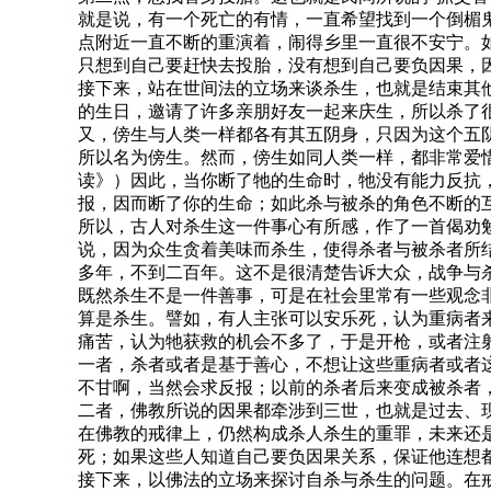
就是说，有一个死亡的有情，一直希望找到一个倒楣
点附近一直不断的重演着，闹得乡里一直很不安宁。
只想到自己要赶快去投胎，没有想到自己要负因果，
接下来，站在世间法的立场来谈杀生，也就是结束其
的生日，邀请了许多亲朋好友一起来庆生，所以杀了
又，傍生与人类一样都各有其五阴身，只因为这个五
所以名为傍生。然而，傍生如同人类一样，都非常爱
读》）因此，当你断了牠的生命时，牠没有能力反抗
报，因而断了你的生命；如此杀与被杀的角色不断的
所以，古人对杀生这一件事心有所感，作了一首偈劝
说，因为众生贪着美味而杀生，使得杀者与被杀者所
多年，不到二百年。这不是很清楚告诉大众，战争与
既然杀生不是一件善事，可是在社会里常有一些观念
算是杀生。譬如，有人主张可以安乐死，认为重病者
痛苦，认为牠获救的机会不多了，于是开枪，或者注
一者，杀者或者是基于善心，不想让这些重病者或者
不甘啊，当然会求反报；以前的杀者后来变成被杀者
二者，佛教所说的因果都牵涉到三世，也就是过去、
在佛教的戒律上，仍然构成杀人杀生的重罪，未来还
死；如果这些人知道自己要负因果关系，保证他连想
接下来，以佛法的立场来探讨自杀与杀生的问题。在