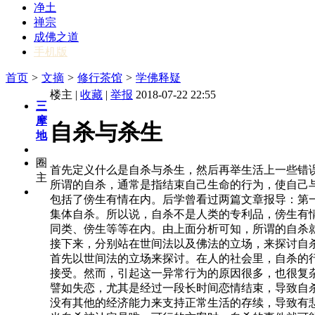
净土
禅宗
成佛之道
手机版
首页
>
文摘
>
修行茶馆
>
学佛释疑
楼主 |
收藏
|
举报
2018-07-22 22:55
三
摩
自杀与杀生
地
圈
首先定义什么是自杀与杀生，然后再举生活上一些错
主
所谓的自杀，通常是指结束自己生命的行为，使自己
包括了傍生有情在内。后学曾看过两篇文章报导：第
集体自杀。所以说，自杀不是人类的专利品，傍生有
同类、傍生等等在内。由上面分析可知，所谓的自杀
接下来，分别站在世间法以及佛法的立场，来探讨自
首先以世间法的立场来探讨。在人的社会里，自杀的
接受。然而，引起这一异常行为的原因很多，也很复
譬如失恋，尤其是经过一段长时间恋情结束，导致自
没有其他的经济能力来支持正常生活的存续，导致有