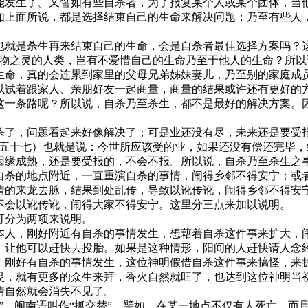
能发生了。又譬如有些自杀者，为了报复某个人或某个团体，当
如上面所说，都是选择结束自己的生命来解决问题；乃至有些人
也就是杀生再来结束自己的生命，会是自杀者最佳选择方案吗？
万物之灵的人类，岂有不爱惜自己的生命乃至于他人的生命？所
生命，真的会连累到家里的父母兄弟姊妹妻儿，乃至别的家庭成
以试着跟家人、亲朋好友一起商量，商量的结果或许还有更好的方
这一条路呢？所以说，自杀乃至杀生，都不是最好的解决方案。
杀了，问题看起来好像解决了；可是业还没有尽，未来还是要受
卷五十七）也就是说：今世所应该受的业，如果还没有偿还完毕
因缘成熟，还是要受报的，不会不报。所以说，自杀乃至杀生之
自杀的地点附近，一直重演自杀的事情，闹得乡邻不得安宁；或
情的来龙去脉，结果到处乱传，导致以讹传讹，闹得乡邻不得安
不会以讹传讹，闹得大家不得安宁。这里分三点来加以说明。
可分为两项来说明。
本人，刚好附近有自杀的事情发生，想藉着自杀这件事来扩大，
，让他可以赶快去投胎。如果是这种情形，阳间的人赶快请人念
，刚好有自杀的事情发生，这位神明假借自杀这件事来搞怪，来
灵，就有更多的众生来拜，香火自然就旺了，也达到这位神明当
情自然就会消失不见了。
”，闽南语叫作“抓交替”。譬如，在某一地点不仅有人死亡，而