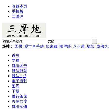
收藏本页
手机版
二维码
热搜：
因果
观世音菩萨
如来藏
楞严经
八正道
烧纸
成佛之
首页
文摘
佛法读书
佛法影音
佛法mp3
电子报刊
图库
下载
修行茶馆
菩萨六度
佛法实修