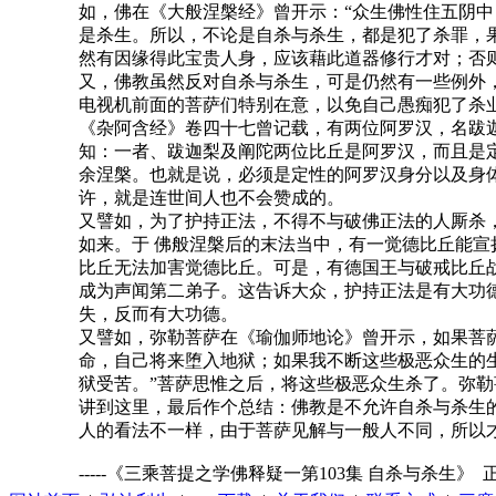
如，佛在《大般涅槃经》曾开示：“众生佛性住五阴
是杀生。所以，不论是自杀与杀生，都是犯了杀罪，果
然有因缘得此宝贵人身，应该藉此道器修行才对；否
又，佛教虽然反对自杀与杀生，可是仍然有一些例外
电视机前面的菩萨们特别在意，以免自己愚痴犯了杀
《杂阿含经》卷四十七曾记载，有两位阿罗汉，名跋
知：一者、跋迦梨及阐陀两位比丘是阿罗汉，而且是
余涅槃。也就是说，必须是定性的阿罗汉身分以及身
许，就是连世间人也不会赞成的。
又譬如，为了护持正法，不得不与破佛正法的人厮杀
如来。于 佛般涅槃后的末法当中，有一觉德比丘能宣
比丘无法加害觉德比丘。可是，有德国王与破戒比丘战
成为声闻第二弟子。这告诉大众，护持正法是有大功
失，反而有大功德。
又譬如，弥勒菩萨在《瑜伽师地论》曾开示，如果菩
命，自己将来堕入地狱；如果我不断这些极恶众生的
狱受苦。”菩萨思惟之后，将这些极恶众生杀了。弥
讲到这里，最后作个总结：佛教是不允许自杀与杀生
人的看法不一样，由于菩萨见解与一般人不同，所以
-----《三乘菩提之学佛释疑一第103集 自杀与杀生》