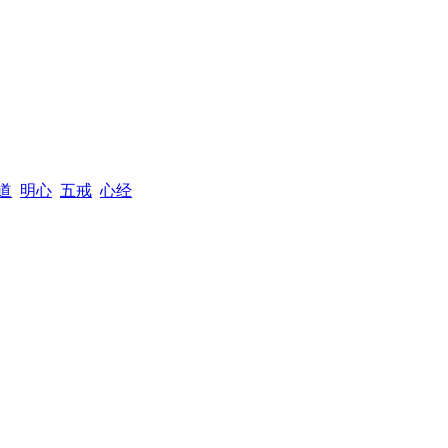
道
明心
五戒
心经