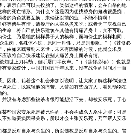
替，表示自己可以去投胎了。类似这样的情形，会在自杀的地
这样的死亡情形。为什么？这是因为想找替身的鬼魂很愚痴，
两者的角色就要互换，来偿还以前的业，不能不慎啊！
鱼虾等傍生有情，请餐厅的人宰杀煮来吃；或者为了庆祝自己
的生命，将自己的快乐建筑在其他有情痛苦身上，实不可取。
为傍生，乃是牠的模样异于人的模样，而与傍生的模样相同，
众生肉，名殊体不殊，原同一种性，只是别形躯。”（《莲修必
里，由如来藏带到未来世，未来有因缘的时候，他就会求反
不应该将自己快乐建筑在别人痛苦身上而杀有情。
欲知世上刀兵劫，但听屠门半夜声。”（《莲修必读》）也就是
曾有专家统计，中国开国五千年以来，没有战争的时间才一百
系。因此，藉着这个机会来加以说明，让大家了解这样作法也
一点死亡，以减轻他的痛苦。又譬如有些西方人，看见动物在
确的。
，并没有考虑那些被杀者很可能想活下去，却被安乐死，于心
！
在某些国家安乐死是被允许的，不会构成杀人杀生之罪；可是
人不知道要负因果关系，所以才会主张安乐死，乃至帮人安乐
向都是反对自杀与杀生的，所以佛教是反对自杀与杀生的。譬