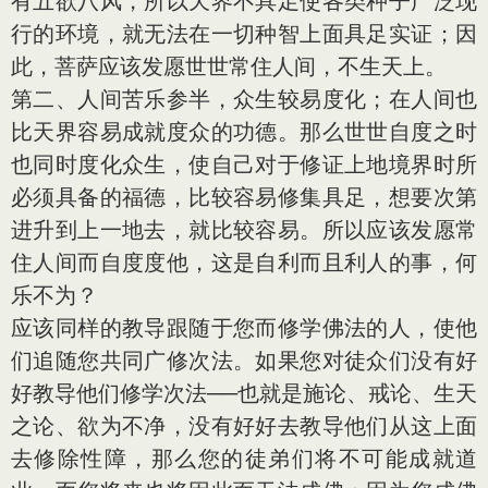
有五欲八风，所以天界不具足使各类种子广泛现
行的环境，就无法在一切种智上面具足实证；因
此，菩萨应该发愿世世常住人间，不生天上。
第二、人间苦乐参半，众生较易度化；在人间也
比天界容易成就度众的功德。那么世世自度之时
也同时度化众生，使自己对于修证上地境界时所
必须具备的福德，比较容易修集具足，想要次第
进升到上一地去，就比较容易。所以应该发愿常
住人间而自度度他，这是自利而且利人的事，何
乐不为？
应该同样的教导跟随于您而修学佛法的人，使他
们追随您共同广修次法。如果您对徒众们没有好
好教导他们修学次法──也就是施论、戒论、生天
之论、欲为不净，没有好好去教导他们从这上面
去修除性障，那么您的徒弟们将不可能成就道