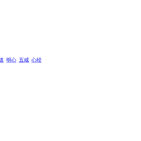
道
明心
五戒
心经