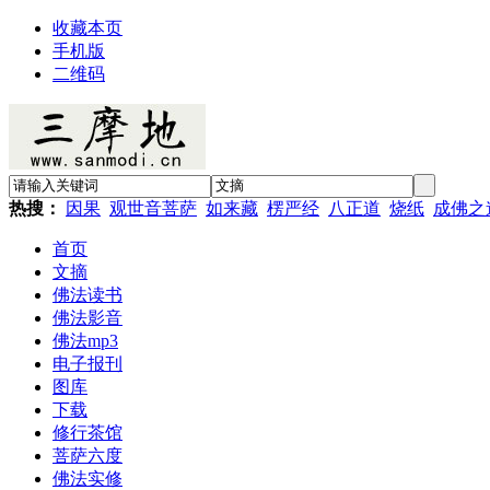
收藏本页
手机版
二维码
热搜：
因果
观世音菩萨
如来藏
楞严经
八正道
烧纸
成佛之
首页
文摘
佛法读书
佛法影音
佛法mp3
电子报刊
图库
下载
修行茶馆
菩萨六度
佛法实修