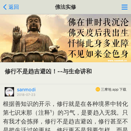
返回
佛法实修
修行不是趋吉避凶！--与生命讲和
sanmodi
三摩地 app 下载
2018-07-23
根据善知识的开示，修行就是在各种境界中转化
第七识末那（注释¹）的习气，是要趋入无我。只
有我才会拣择，修行不是趋吉避凶，修行甚至不
是把生活过的更好，修行更不是我要怎样。而是