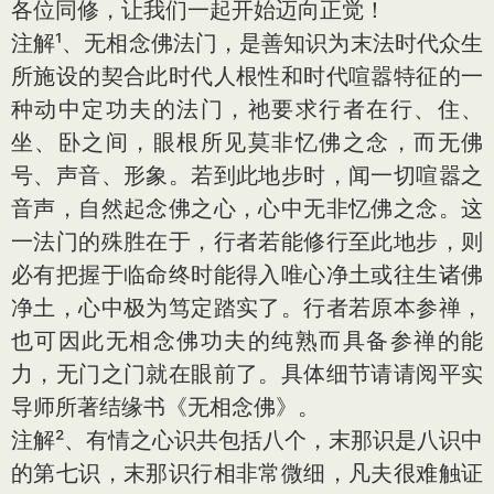
各位同修，让我们一起开始迈向正觉！
注解¹、无相念佛法门，是善知识为末法时代众生
所施设的契合此时代人根性和时代喧嚣特征的一
种动中定功夫的法门，祂要求行者在行、住、
坐、卧之间，眼根所见莫非忆佛之念，而无佛
号、声音、形象。若到此地步时，闻一切喧嚣之
音声，自然起念佛之心，心中无非忆佛之念。这
一法门的殊胜在于，行者若能修行至此地步，则
必有把握于临命终时能得入唯心净土或往生诸佛
净土，心中极为笃定踏实了。行者若原本参禅，
也可因此无相念佛功夫的纯熟而具备参禅的能
力，无门之门就在眼前了。具体细节请请阅平实
导师所著结缘书《无相念佛》。
注解²、有情之心识共包括八个，末那识是八识中
的第七识，末那识行相非常微细，凡夫很难触证