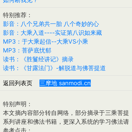
特别推荐：
影音：八个兄弟共一胎 八个奇妙的心
影音：大乘入道----实证第八识如来藏
MP3：于大乘起信--大乘VS小乘
MP3：菩萨底忧郁
读书：《胜鬘经讲记》摘录
读书：《甘露法门》-解脱道与佛菩提道
返回列表页
三摩地 sanmodi.cn
特别声明：
本文摘内容部分转自网络，部分摘录于三乘菩提
系列讲座和佛法书籍，更深入系统的学习佛法请
参考点击：