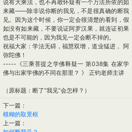
说有大乘法，也不再敢怀疑有一个万法所依的如
来藏——除非说你断的我见，不是很真确的断我
见。因为这个时候，你一定会很清楚的看到，假
如没有如来藏，不要说证阿罗汉果，就连证初果
也是不可能的，因为我见一定会断不掉的。
祝福大家：学法无碍，福慧双增，道业猛进， 阿
弥陀佛！
-----《三乘菩提之学佛释疑一 第038集 在家学
佛与出家学佛的不同在那里？ 》 正钧老师主讲
（原标题：断了“我见”会怎样？）
下一篇：
模糊的取景框
上一篇：
如何断我见？