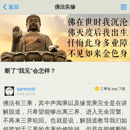
返回
佛法实修
断了“我见”会怎样？
sanmodi
三摩地 app 下载
2018-07-23
佛法有三乘，其中声闻乘以及缘觉乘完全是在讲
解脱道，只希望能够出离三界、进入无余涅槃、
不再来三界轮回。也就是说，解脱道教导我们如
何把对于三界的贪著给修除掉。但是在能够断除