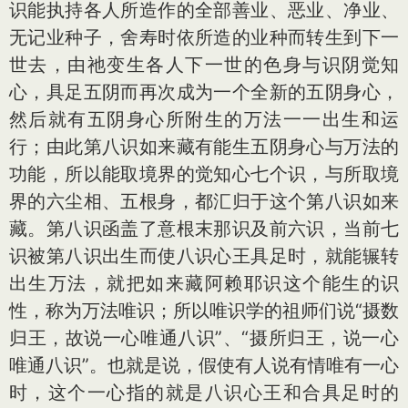
识能执持各人所造作的全部善业、恶业、净业、
无记业种子，舍寿时依所造的业种而转生到下一
世去，由祂变生各人下一世的色身与识阴觉知
心，具足五阴而再次成为一个全新的五阴身心，
然后就有五阴身心所附生的万法一一出生和运
行；由此第八识如来藏有能生五阴身心与万法的
功能，所以能取境界的觉知心七个识，与所取境
界的六尘相、五根身，都汇归于这个第八识如来
藏。第八识函盖了意根末那识及前六识，当前七
识被第八识出生而使八识心王具足时，就能辗转
出生万法，就把如来藏阿赖耶识这个能生的识
性，称为万法唯识；所以唯识学的祖师们说“摄数
归王，故说一心唯通八识”、“摄所归王，说一心
唯通八识”。也就是说，假使有人说有情唯有一心
时，这个一心指的就是八识心王和合具足时的