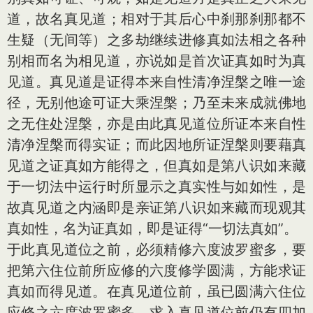
道，故名真见道；相对于其后心中刹那刹那都不
生疑（无间等）之多劫继续进修真如法相之各种
别相而名为相见道，亦说如是首次证真如时为真
见道。真见道是证得本来自性清净涅槃之唯一途
径，无别他途可证大乘涅槃；乃至未来成就佛地
之无住处涅槃，亦是由此真见道位所证本来自性
清净涅槃而得实证；而此因地所证涅槃则要藉真
见道之证真如方能得之，但真如是第八识如来藏
于一切法中运行时所显示之真实性与如如性，是
故真见道之内涵即是亲证第八识如来藏而现观其
真如性，名为证真如，即是证得“一切法真如”。
于此真见道位之前，必须精修六度波罗蜜多，要
把第六住位前所应修的六度修学圆满，方能求证
真如而得见道。在真见道位前，虽已圆满六住位
应修之六度波罗蜜多，求入真见道位前仍有四加