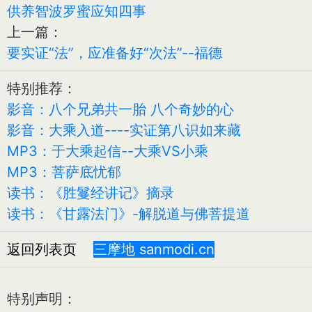
供养智波罗蜜应知四事
上一篇：
要实证“法”，应准备好“次法”--福德
特别推荐：
影音：八个兄弟共一胎 八个奇妙的心
影音：大乘入道----实证第八识如来藏
MP3：于大乘起信--大乘VS小乘
MP3：菩萨底忧郁
读书：《胜鬘经讲记》摘录
读书：《甘露法门》-解脱道与佛菩提道
返回列表页
三摩地 sanmodi.cn
特别声明：