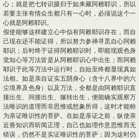
心；就是把七转识摄归于如来藏阿赖耶识，所以
若要主张有情众生都只有一心时，必须说这个一
心就是阿赖耶识。
假使能够这样建立心中似有阿赖耶识存在，而自
己现在还不能证得，所以努力参禅寻觅自心阿赖
耶识；后时终于证得阿赖耶识时，即能现观色身
觉知心等万法皆是从阿赖耶识心中出生；而阿赖
耶识于此等万法中运行时，自始至终都显现真如
法相。如是亲自证实五阴身心（含十八界中的六
尘境界及色身）以及万法，全都是由阿赖耶识直
接出生、间接出生、辗转出生，便能确实观察万
法唯识的道理而非思惟或想象所得，这时才能称
为亲证唯识性的菩萨。在如是亲证之前，纵使亲
近善知识而听闻正理，自己也如理作意思惟而无
错误，仍然不是实证唯识性的菩萨；因为这时仍