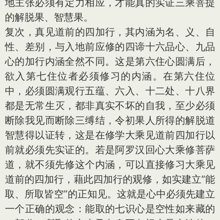
地主张必须有定力相应，才能真的实证三乘菩提
的解脱果、智慧果。
复次，真见道前的四加行，其内涵为名、义、自
性、差别，与入地前应修的四谛十六品心、九品
心的加行内涵全然不同。这是第六住心圆满后，
欲入第七住位者必须修习的内涵。在第六住位
中，必须圆满观行五蕴、六入、十二处、十八界
都是无常生灭，都非真实不坏的自我，至少必须
断除我见而断除三缚结，令初果人所得的解脱道
智慧得以证转，这是在修学大乘见道前四加行以
前就必须先实证的。若是阿罗汉回心大乘修菩萨
道，就不须先修这个内涵，可以直接修习大乘见
道前的四加行，藉此四加行的观修，如实建立“能
取、所取皆空”的正知见。这就是心中必须先建立
一个正确的观念：能取的七识心是空性如来藏的