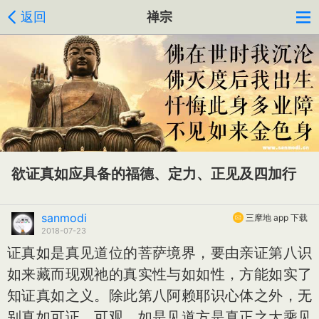
返回
禅宗
欲证真如应具备的福德、定力、正见及四加行
sanmodi
三摩地 app 下载
2018-07-23
证真如是真见道位的菩萨境界，要由亲证第八识
如来藏而现观祂的真实性与如如性，方能如实了
知证真如之义。除此第八阿赖耶识心体之外，无
别真如可证、可观，如是见道方是真正之大乘见