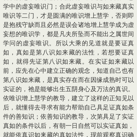
学中的虚妄唯识门；合此虚妄唯识与如来藏真实
唯识等二门，才是圆满的唯识增上慧学，否则即
是抱残守缺而且必然是误会诸地增上慧学成为虚
妄想的唯识学，都是凡夫所坠而不能出之属世间
学问的虚妄唯识。所以大乘的见道就是要证真
如，真如是第八识如来藏的法性，若想要证真
如，就得先证第八识如来藏。在实证如来藏以
前，应先在心中建立正确的观念，知道自己也有
第八识如来藏，是真实存在而在因缘成熟时可以
实证的，祂是能够出生五阴身心及万法的真识。
依唯识增上慧学的教导，建立了这样的正知见以
后，就懂得去寻求有能力帮助自己具足证真如条
件的善知识；依善知识的教导，次第具足了实证
真如的条件以后，有朝一日自然可以实证真如，
就能依真识如来藏的真如法性，现前观察真识确