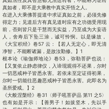
真如法性及其智慧都无法运转者，不能称为证转
真如者，即不是大乘教中真实开悟之人。
在进入大乘佛菩提道中求证真如之前，必须先修
得定力；见道后方有真见道时应有之功德受用现
前，否则皆只是干慧而无实益，乃至成为大妄语
人，舍寿后下坠三涂，诚可怜悯。以是缘故，
《大宝积经》卷57 云：【若人无定心，即无清
净智，不能断诸漏，是故汝勤修。】1
根本论《瑜伽师地论》卷53，弥勒菩萨也说：
【又复依止静虑律仪，入谛现观得不还果，尔时
一切恶戒种子皆悉永害。若依未至定证得初果，
尔时一切能往恶趣恶戒种子皆悉永害。此即名为
圣所爱戒。】2
《大般涅槃经》卷31〈师子吼菩萨品 第11 之5〉
也有如是开示：【善男子！如拔坚木，先以手