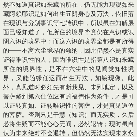
然不知道真识如来藏的所在，仍无能力现观如来
藏阿赖耶识是如何出生五阴身心及万法，依旧落
在现识与分别事识等七转识中，所以虽在知解层
面已经知道了，但所住的境界毕竟仍在意识或识
阴六识的境界中；而这六识的境界全都是有所得
的——不离六尘境界的领纳，因此仍然不是真实
证得唯识性的人；因为唯识性是指第八识如来藏
所住的境界性，是不在六尘中的见闻觉知性境
界，又能随缘任运而出生万法，如镜现像。此
外，真见道时必须先有断我见、未到地定，以及
菩萨修到第六住位应有的福德作为条件，才是可
以证转真如、证转唯识性的菩萨，才是真见道位
的菩萨。否则只是干慧（知识）而无实质，久后
必将生疑而不能心心无间，必然退转；现时虽自
认为未来绝对不会退转，但仍然无法实现未来永