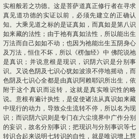
实相般若之功德。这是菩萨道真正修行者在寻求
真见道功德的实证以前，必须先建立的正确认
知。大乘见道之标的是证真如，而真如是第八识
如来藏的法性；由于祂有真如法性，所以能出生
万法而自己如如不动；也因为祂能出生五阴身心
及万法，恒住不坏，所以《楞伽经》中 佛陀说祂
是真识；并说意根是现识，识阴六识是分别事
识。又说色阴及七识心犹如波浪不停地摇动，而
色阴及七识心全都是由真识阿赖耶识所出生，依
附于这个真识而运转，这就是真实唯识性的略
说。意根有遍计执性，是促使诸法从真识如来藏
中现行的动力，导致众生流转不停，所以名为现
识；而识阴六识则是专门在六尘境界中广作分别
的妄识，故名分别事识；把现识与分别事识等七
转识合起来说明七转识的自性，就是唯识增上慧