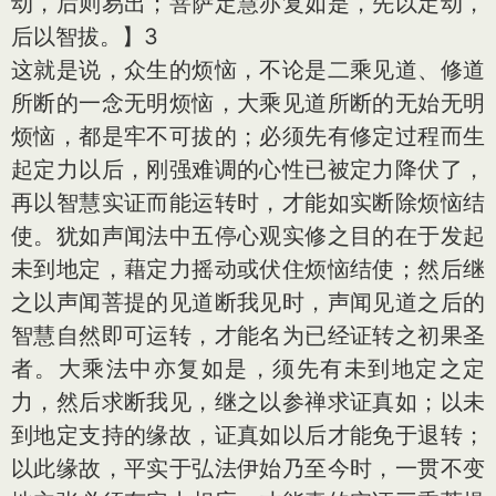
动，后则易出；菩萨定慧亦复如是，先以定动，
后以智拔。】3
这就是说，众生的烦恼，不论是二乘见道、修道
所断的一念无明烦恼，大乘见道所断的无始无明
烦恼，都是牢不可拔的；必须先有修定过程而生
起定力以后，刚强难调的心性已被定力降伏了，
再以智慧实证而能运转时，才能如实断除烦恼结
使。犹如声闻法中五停心观实修之目的在于发起
未到地定，藉定力摇动或伏住烦恼结使；然后继
之以声闻菩提的见道断我见时，声闻见道之后的
智慧自然即可运转，才能名为已经证转之初果圣
者。大乘法中亦复如是，须先有未到地定之定
力，然后求断我见，继之以参禅求证真如；以未
到地定支持的缘故，证真如以后才能免于退转；
以此缘故，平实于弘法伊始乃至今时，一贯不变