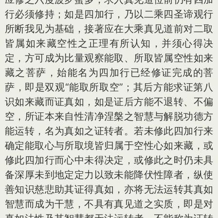
行必须修持；如是四加行，乃以二乘四圣谛观行
所断我见为基础，接著应在大乘真见道前对二取
皆属如来藏空性之正理有所认知，并须心得决
定，方可成为比量观察能取、所取皆属空性如来
藏之菩萨，始能名为四加行已经修证完成的菩
萨，即是双观“能取所取空”；其后方能求证第八
识如来藏而证真如，如是证后方能不退转、不偏
空，所证本来自性清净涅槃之智慧与解脱功德方
能运转，名为真如之证转者。若未修此四加行来
确定能取心与所取境皆归属于空性心如来藏，或
修此四加行而心中未得决定，或修此之时仍未具
备深厚未到地定定力以致未能降伏性障者，纵使
善知识慈悲助其证得真如，亦将无法运转其真如
智慧而成为干慧，不具有真见道之实质，即是对