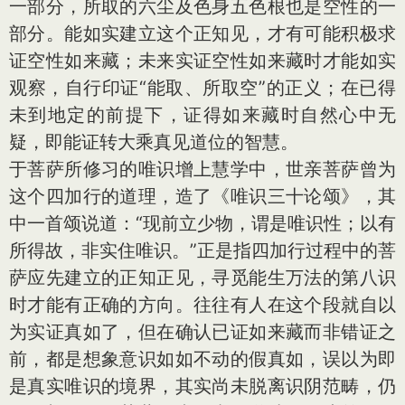
一部分，所取的六尘及色身五色根也是空性的一
部分。能如实建立这个正知见，才有可能积极求
证空性如来藏；未来实证空性如来藏时才能如实
观察，自行印证“能取、所取空”的正义；在已得
未到地定的前提下，证得如来藏时自然心中无
疑，即能证转大乘真见道位的智慧。
于菩萨所修习的唯识增上慧学中，世亲菩萨曾为
这个四加行的道理，造了《唯识三十论颂》，其
中一首颂说道：“现前立少物，谓是唯识性；以有
所得故，非实住唯识。”正是指四加行过程中的菩
萨应先建立的正知正见，寻觅能生万法的第八识
时才能有正确的方向。往往有人在这个段就自以
为实证真如了，但在确认已证如来藏而非错证之
前，都是想象意识如如不动的假真如，误以为即
是真实唯识的境界，其实尚未脱离识阴范畴，仍