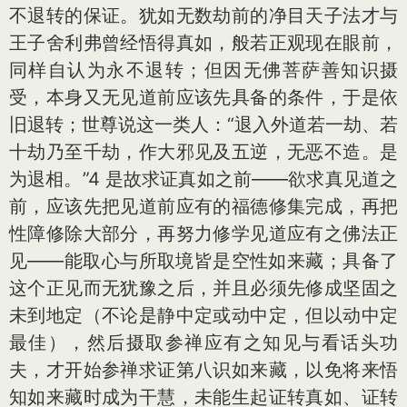
不退转的保证。犹如无数劫前的净目天子法才与
王子舍利弗曾经悟得真如，般若正观现在眼前，
同样自认为永不退转；但因无佛菩萨善知识摄
受，本身又无见道前应该先具备的条件，于是依
旧退转；世尊说这一类人：“退入外道若一劫、若
十劫乃至千劫，作大邪见及五逆，无恶不造。是
为退相。”4 是故求证真如之前——欲求真见道之
前，应该先把见道前应有的福德修集完成，再把
性障修除大部分，再努力修学见道应有之佛法正
见——能取心与所取境皆是空性如来藏；具备了
这个正见而无犹豫之后，并且必须先修成坚固之
未到地定（不论是静中定或动中定，但以动中定
最佳），然后摄取参禅应有之知见与看话头功
夫，才开始参禅求证第八识如来藏，以免将来悟
知如来藏时成为干慧，未能生起证转真如、证转