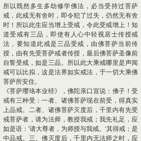
所以既然多生多劫修学佛法，必当受持过菩萨
戒，此戒无有舍时，即令犯了过失，仍然无有舍
时！所以此生应当增上受戒，令此受戒增上！知
道受戒有三品，即使有人心中轻视居士传授戒
法，要知道此戒是三品受戒，由佛菩萨当前传
授，由有先受菩萨戒者传授，最后佛菩萨圣像前
自誓受戒，如是三品。所以此大乘戒哪里是声闻
戒可以比拟，这是法界如实戒法，于一切大乘佛
菩萨所安住。
《菩萨璎珞本业经》，佛陀亲口宣说：佛子！受
戒有三种受：一者、诸佛菩萨现在前受，得真实
上品戒。二者、诸佛菩萨灭度后，千里内有先受
戒菩萨者，请为法师，教授我戒；我先礼足，应
如是语：‘请大尊者，为师授与我戒。’其得戒；是
中品戒。三、佛灭度后，千里内无法师之时，应