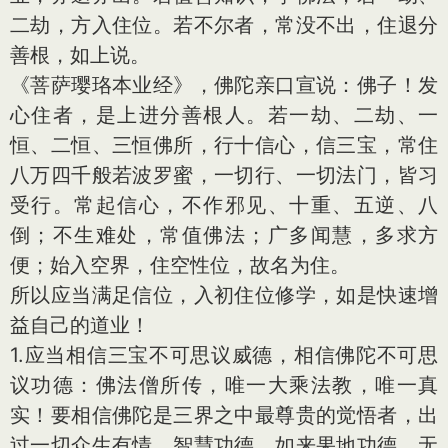
二劫，方入住位。若不尔者，常没不出，住退分
善根，如上说。
《菩萨璎珞本业经》，佛陀亲口宣说：佛子！发
心住者，是上进分善根人。若一劫、二劫、一
恒、二恒、三恒佛所，行十信心，信三宝，常住
八万四千般若波罗蜜，一切行、一切法门，皆习
受行。常起信心，不作邪见、十重、五逆、八
倒；不生难处，常值佛法；广多闻慧，多求方
便；始入空界，住空性位，故名为住。
所以应当满足信位，入初住位修学，如是快速增
益自己的道业！
1.应当相信三宝不可思议威德，相信佛陀不可思
议功德：佛法僧所传，唯一大乘法教，唯一真
实！要相信佛陀是三界之中最尊贵的觉悟者，出
过一切众生有情，智慧功德，如来果地功德，无