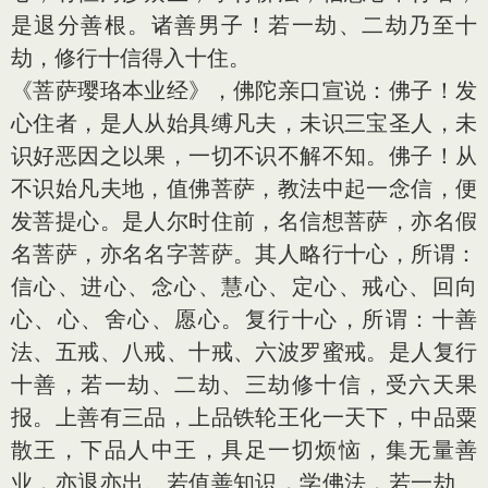
是退分善根。诸善男子！若一劫、二劫乃至十
劫，修行十信得入十住。
《菩萨璎珞本业经》，佛陀亲口宣说：佛子！发
心住者，是人从始具缚凡夫，未识三宝圣人，未
识好恶因之以果，一切不识不解不知。佛子！从
不识始凡夫地，值佛菩萨，教法中起一念信，便
发菩提心。是人尔时住前，名信想菩萨，亦名假
名菩萨，亦名名字菩萨。其人略行十心，所谓：
信心、进心、念心、慧心、定心、戒心、回向
心、心、舍心、愿心。复行十心，所谓：十善
法、五戒、八戒、十戒、六波罗蜜戒。是人复行
十善，若一劫、二劫、三劫修十信，受六天果
报。上善有三品，上品铁轮王化一天下，中品粟
散王，下品人中王，具足一切烦恼，集无量善
业，亦退亦出。若值善知识，学佛法，若一劫、