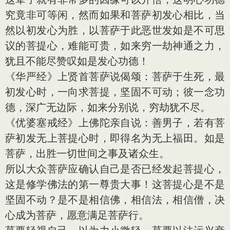
究竟非可等闲，然而如果和菩萨初发心相比，当
然以初发心为胜，以菩萨于此恶世发如是不可思
议的菩提心，难能可贵，如来穷一劫神通之力，
犹且不能尽赞叹如是发心功德！
《华严经》上贤首菩萨说偈颂：菩萨于生死，最
初发心时，一向求菩提，坚固不可动；彼一念功
德，深广无边际，如来分别说，穷劫犹不尽。
《优婆塞戒经》上佛陀亲自说：善男子，若有菩
萨初发无上菩提心时，即得名为无上福田。如是
菩萨，出胜一切世间之事及诸众生。
所以大众菩萨应确认自己是否已经发起菩提心，
这是修学佛法的第一尊贵大事！这菩提心是不是
坚固不动？是不是相信佛，相信法，相信僧，决
心成为菩萨，愿意满足菩萨行。