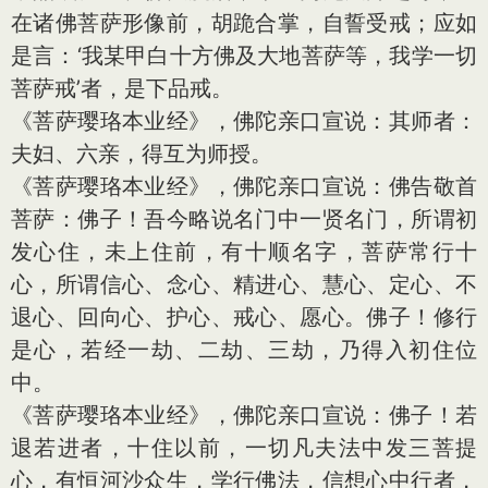
在诸佛菩萨形像前，胡跪合掌，自誓受戒；应如
是言：‘我某甲白十方佛及大地菩萨等，我学一切
菩萨戒’者，是下品戒。
《菩萨璎珞本业经》，佛陀亲口宣说：其师者：
夫妇、六亲，得互为师授。
《菩萨璎珞本业经》，佛陀亲口宣说：佛告敬首
菩萨：佛子！吾今略说名门中一贤名门，所谓初
发心住，未上住前，有十顺名字，菩萨常行十
心，所谓信心、念心、精进心、慧心、定心、不
退心、回向心、护心、戒心、愿心。佛子！修行
是心，若经一劫、二劫、三劫，乃得入初住位
中。
《菩萨璎珞本业经》，佛陀亲口宣说：佛子！若
退若进者，十住以前，一切凡夫法中发三菩提
心，有恒河沙众生，学行佛法，信想心中行者，