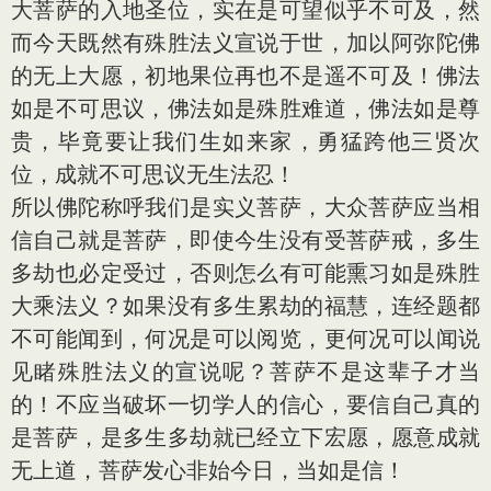
大菩萨的入地圣位，实在是可望似乎不可及，然
而今天既然有殊胜法义宣说于世，加以阿弥陀佛
的无上大愿，初地果位再也不是遥不可及！佛法
如是不可思议，佛法如是殊胜难道，佛法如是尊
贵，毕竟要让我们生如来家，勇猛跨他三贤次
位，成就不可思议无生法忍！
所以佛陀称呼我们是实义菩萨，大众菩萨应当相
信自己就是菩萨，即使今生没有受菩萨戒，多生
多劫也必定受过，否则怎么有可能熏习如是殊胜
大乘法义？如果没有多生累劫的福慧，连经题都
不可能闻到，何况是可以阅览，更何况可以闻说
见睹殊胜法义的宣说呢？菩萨不是这辈子才当
的！不应当破坏一切学人的信心，要信自己真的
是菩萨，是多生多劫就已经立下宏愿，愿意成就
无上道，菩萨发心非始今日，当如是信！