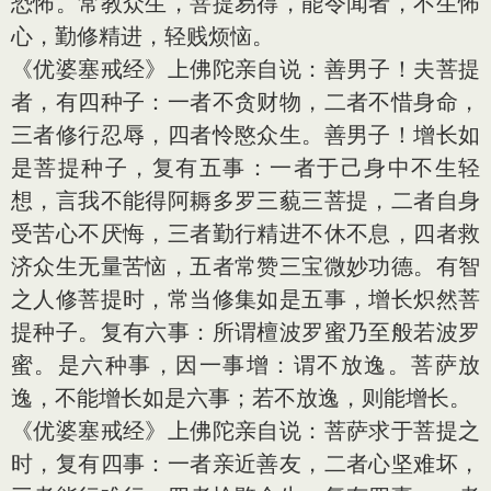
恐怖。常教众生，菩提易得，能令闻者，不生怖
心，勤修精进，轻贱烦恼。
《优婆塞戒经》上佛陀亲自说：善男子！夫菩提
者，有四种子：一者不贪财物，二者不惜身命，
三者修行忍辱，四者怜愍众生。善男子！增长如
是菩提种子，复有五事：一者于己身中不生轻
想，言我不能得阿耨多罗三藐三菩提，二者自身
受苦心不厌悔，三者勤行精进不休不息，四者救
济众生无量苦恼，五者常赞三宝微妙功德。有智
之人修菩提时，常当修集如是五事，增长炽然菩
提种子。复有六事：所谓檀波罗蜜乃至般若波罗
蜜。是六种事，因一事增：谓不放逸。菩萨放
逸，不能增长如是六事；若不放逸，则能增长。
《优婆塞戒经》上佛陀亲自说：菩萨求于菩提之
时，复有四事：一者亲近善友，二者心坚难坏，