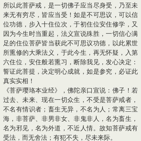
所以此菩萨戒，是一切佛子应当尽身受，乃至未
来无有穷尽，皆应当受！如是不可思议，可以信
位功德，步入十住位次，于初住位安住修学，又
因为今生时当重起，法义宣说殊胜，一切信心满
足的住位菩萨皆当获此不可思议功德，以此累世
所熏修的大乘法义，于此今生，再无怀疑，入第
六住位，安住般若熏习，断除我见，发心决定：
誓证此菩提，决定明心成就，如是参究，必证此
真实实相！
《菩萨璎珞本业经》，佛陀亲口宣说：佛子！若
过去、未来、现在一切众生，不受是菩萨戒者，
不名有情识者；畜生无异，不名为人；常离三宝
海，非菩萨、非男非女、非鬼非人，名为畜生，
名为邪见，名为外道，不近人情。故知菩萨戒有
受法，而无舍法；有犯不失，尽未来际。