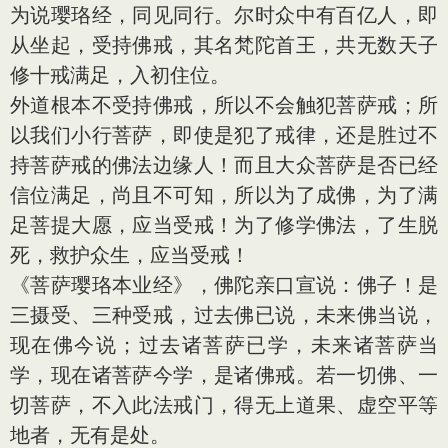
为说璎珞经，同见同行。尔时众中有百亿人，即
从坐起，受持佛戒，其名梵陀首王，共无数天子
修十戒满足，入初住位。
外道根本不受持佛戒，所以不会触犯菩萨戒；所
以我们小行菩萨，即使是犯了戒律，还是胜过不
持菩萨戒的佛法边缘人！而且大众菩萨是否已经
信位满足，尚且不可知，所以为了成佛，为了满
足菩提大愿，应当受戒！为了修学佛法，了生脱
死，救护众生，应当受戒！
《菩萨璎珞本业经》，佛陀亲口宣说：佛子！是
三摄受、三种受戒，过去佛已说，未来佛当说，
现在佛今说；过去诸菩萨已学，未来诸菩萨当
学，现在诸菩萨今学，是诸佛戒。若一切佛、一
切菩萨，不入此法戒门，得无上道果、虚空平等
地者，无有是处。