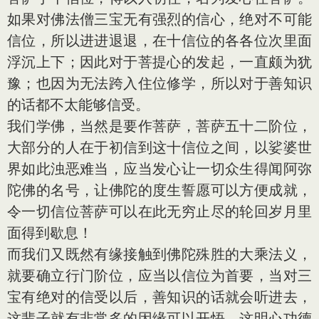
如果对佛法僧三宝无有强烈的信心，绝对不可能
信位，所以进进退退，在十信位的各各位次里面
浮沉上下；因此对于菩提心的发起，一直颇为犹
豫；也因为无法跨入住位修学，所以对于善知识
的话都不太能够信受。
我们学佛，当然是要作菩萨，菩萨五十二阶位，
大部分的人在于初信到这十信位之间，以娑婆世
界如此浊恶难当，应当发心让一切众生得闻阿弥
陀佛的名号，让佛陀的度生誓愿可以方便成就，
令一切信位菩萨可以在此无穷止尽的轮回岁月里
面得到歇息！
而我们又既然有缘接触到佛陀殊胜的大乘法义，
就要确立行门阶位，应当以信位为首要，当对三
宝有绝对的信受以后，善知识的话就会听进去，
这辈子就有非常多的因缘可以开悟，这明心功德