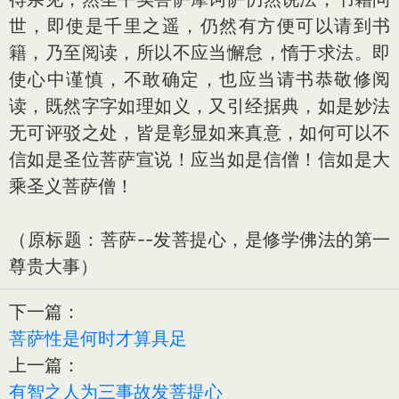
世，即使是千里之遥，仍然有方便可以请到书
籍，乃至阅读，所以不应当懈怠，惰于求法。即
使心中谨慎，不敢确定，也应当请书恭敬修阅
读，既然字字如理如义，又引经据典，如是妙法
无可评驳之处，皆是彰显如来真意，如何可以不
信如是圣位菩萨宣说！应当如是信僧！信如是大
乘圣义菩萨僧！
（原标题：菩萨--发菩提心，是修学佛法的第一
尊贵大事）
下一篇：
菩萨性是何时才算具足
上一篇：
有智之人为三事故发菩提心