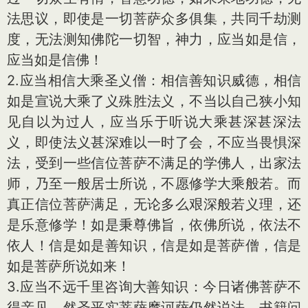
法思议，即使是一切菩萨众多俱集，共同千劫测
度，无法测知佛陀一切智，神力，应当如是信，
应当如是信佛！
2.应当相信大乘圣义僧：相信善知识威德，相信
如是宣说大乘了义殊胜法义，不当以自己狭小知
见自以为过人，应当乐于听说大乘甚深甚深法
义，即使法义甚深难以一时了会，不应当畏惧深
法，受到一些信位菩萨不满足的学佛人，出家法
师，乃至一般居士所说，不愿修学大乘般若。而
真正信位菩萨满足，无论多么艰深般若义理，还
是乐意修学！如是秉尊佛旨，依佛所说，依法不
依人！信是如是善知识，信是如是菩萨僧，信是
如是菩萨所说如来！
3.应当不远千里咨询大善知识：今日诸佛菩萨不
得亲见，然圣平实菩萨摩诃萨仍然说法，书籍问