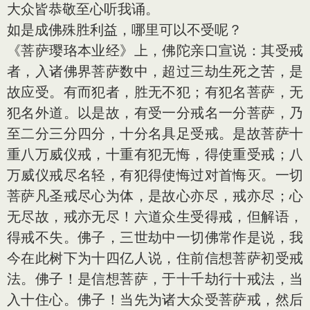
大众皆恭敬至心听我诵。
如是成佛殊胜利益，哪里可以不受呢？
《菩萨璎珞本业经》上，佛陀亲口宣说：其受戒
者，入诸佛界菩萨数中，超过三劫生死之苦，是
故应受。有而犯者，胜无不犯；有犯名菩萨，无
犯名外道。以是故，有受一分戒名一分菩萨，乃
至二分三分四分，十分名具足受戒。是故菩萨十
重八万威仪戒，十重有犯无悔，得使重受戒；八
万威仪戒尽名轻，有犯得使悔过对首悔灭。一切
菩萨凡圣戒尽心为体，是故心亦尽，戒亦尽；心
无尽故，戒亦无尽！六道众生受得戒，但解语，
得戒不失。佛子，三世劫中一切佛常作是说，我
今在此树下为十四亿人说，住前信想菩萨初受戒
法。佛子！是信想菩萨，于十千劫行十戒法，当
入十住心。佛子！当先为诸大众受菩萨戒，然后