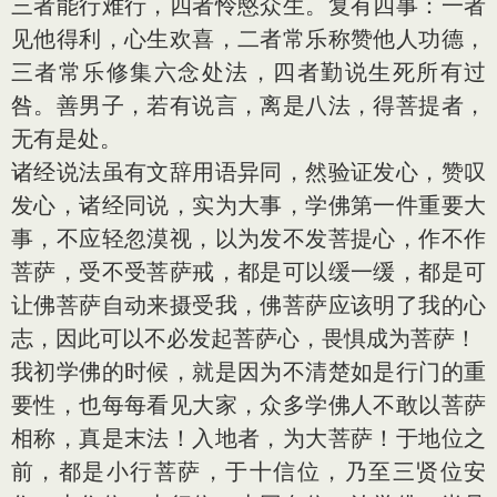
三者能行难行，四者怜愍众生。复有四事：一者
见他得利，心生欢喜，二者常乐称赞他人功德，
三者常乐修集六念处法，四者勤说生死所有过
咎。善男子，若有说言，离是八法，得菩提者，
无有是处。
诸经说法虽有文辞用语异同，然验证发心，赞叹
发心，诸经同说，实为大事，学佛第一件重要大
事，不应轻忽漠视，以为发不发菩提心，作不作
菩萨，受不受菩萨戒，都是可以缓一缓，都是可
让佛菩萨自动来摄受我，佛菩萨应该明了我的心
志，因此可以不必发起菩萨心，畏惧成为菩萨！
我初学佛的时候，就是因为不清楚如是行门的重
要性，也每每看见大家，众多学佛人不敢以菩萨
相称，真是末法！入地者，为大菩萨！于地位之
前，都是小行菩萨，于十信位，乃至三贤位安