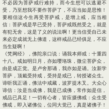
不必因为菩萨戒行难持，而今生想可以逃避不
受，乃至想我不要作菩萨了，不应当如是思惟！
要相信这今生再受菩萨戒，是增上戒，应当相
信：菩萨戒是早已受持，菩萨戒既然受之，就是
有犯无舍，这是了义的说法啊！更当信受自己未
来必定成就无上佛道，这样戒品已经俱足，不应
当生疑啊！
《梵网经》，佛陀亲口说：诵我本师戒：十重四
十八。戒如明日月，亦如璎珞珠，微尘菩萨众，
由是成正觉。是卢舍那诵，我亦如是诵。汝新学
菩萨，顶戴受持戒，受持是戒已，转授诸众生。
谛听我正诵，佛法中戒藏，波罗提木叉。大众心
谛信：汝是当成佛，我是已成佛，常作如是信，
戒品已具足！一切有心者，皆应摄佛戒：众生受
佛戒，即入诸佛位，位同大觉已，真是诸佛子！