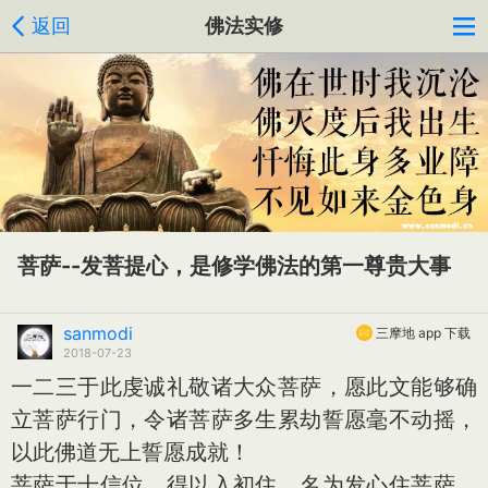
返回
佛法实修
菩萨--发菩提心，是修学佛法的第一尊贵大事
sanmodi
三摩地 app 下载
2018-07-23
一二三于此虔诚礼敬诸大众菩萨，愿此文能够确
立菩萨行门，令诸菩萨多生累劫誓愿毫不动摇，
以此佛道无上誓愿成就！
菩萨于十信位，得以入初住，名为发心住菩萨。