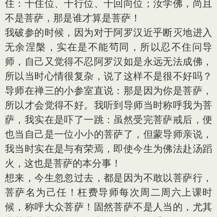
住：十住位、十行位、十回向位；汝学佛，尚且
不是菩萨，那是谁才算是菩萨！
我破参的时候，因为对于阿罗汉近乎断灭地进入
无余涅槃，实在是不能茍同，所以忍不住问导
师，自己又觉得不忍阿罗汉如是永远无法成佛，
所以当时心情很复杂，说了这样不是很不好吗？
导师在禅三的小参室直说：那是因为你是菩萨，
所以才会觉得不好。我听到导师当时称呼我为菩
萨，我实在是吓了一跳：虽然受完菩萨戒后，便
也当自己是一位小小的菩萨了，但蒙导师亲说，
我当时实在是与有荣焉，即使今生为佛法赴汤蹈
火，这也是菩萨的本分事！
想来，今生忽忽过去，都是因为不敢以菩萨行，
菩萨名为己任！枉费导师每次周二周六上课时
候，称呼大众菩萨！固然菩萨不是人当的，尤其