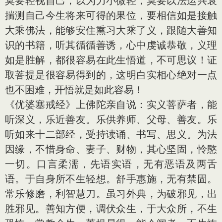
莫要轻视自己，以为力小微轻，莫要以法运兴衰
揣测自己今生将来可得的果位，要相信如是接触
大乘佛法，能够安住熏习大乘了义，跟随大善知
识的书籍，听其循循善诱，心中虔诚恭敬，义理
如是胜解，都很容易在此生悟道，不可思议！证
取菩提是很容易得到的，这明白实相心绝对一点
也不困难，开悟就是如此容易！
《优婆塞戒经》上佛陀亲自说：实义菩萨者，能
听深义，乐近善友。乐供养师、父母、善友。乐
听如来十二部经，受持读诵、书写、思义。为法
因缘，不惜身命、妻子、财物，其心坚固，怜愍
一切。口言柔濡，先语实语，无有恶语及两舌
语。于自身所不生轻想。舒手惠施，无有禁固。
常乐修磨，利智慧刀。虽习外典，为破邪见，出
胜邪见。善知方便，调伏众生，于大众所，不生