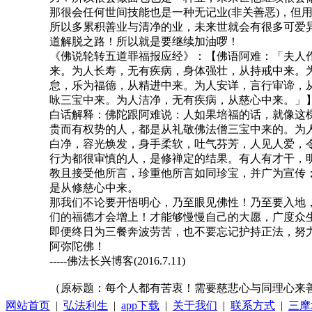
那很会任何世间技能也是一种无记业(非关善恶)，但
所以多累积善业与清净的业，未来世就会有很多可爱
道解脱之路！所以就是要继续加油啰！
《佛说轮转五道罪福报应经》：【佛语阿难：「夫人
来。为人长寿，无有疾病，身体强壮，从持戒中来。
怠，乐为福德，从精进中来。为人安详，言行审谛，
咏三宝中来。为人洁净，无有疾病，从慈心中来。」
白话解释：佛陀跟阿难说：人如果培福的话，就像这
贵而有权势的人，都是从礼敬佛法僧三宝中来的。为
白净，容光焕发，身手柔软，吐气芬芳，人见人爱，
行为都很审慎的人，是修禅定的结果。有人有才干，
教且接受他所言，珍重他所言如同珍宝，并广为宣传
是从修慈心中来。
那我们不论要开悟明心，乃至眼见佛性！乃至要入地
们的福德才会增上！才能够慢慢自己的大愿，广度众生、
即便终日为三餐奔波劳苦，也不要忘记护持正法，努
阿弥陀佛！
-----佛法长兴博客(2016.7.11)
（原标题：每个人都有苦衷！需要慈悲心与同理心来
网站首页
|
弘法利生
|
app下载
|
关于我们
|
联系方式
|
三摩