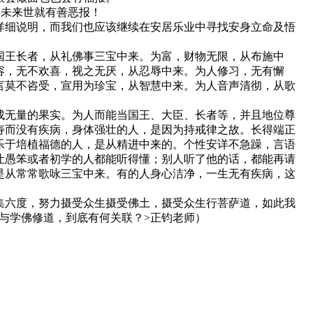
，未来世就有善恶报！
详细说明，而我们也应该继续在安居乐业中寻找安身立命及悟
国王长者，从礼佛事三宝中来。为富，财物无限，从布施中
容，无不欢喜，视之无厌，从忍辱中来。为人修习，无有懈
言莫不咨受，宣用为珍宝，从智慧中来。为人音声清彻，从歌
成无量的果实。为人而能当国王、大臣、长者等，并且地位尊
寿而没有疾病，身体强壮的人，是因为持戒律之故。长得端正
乐于培植福德的人，是从精进中来的。个性安详不急躁，言语
让愚笨或者初学的人都能听得懂；别人听了他的话，都能再请
是从常常歌咏三宝中来。有的人身心洁净，一生无有疾病，这
集六度，努力摄受众生摄受佛土，摄受众生行菩萨道，如此我
福报与学佛修道，到底有何关联？>正钧老师）