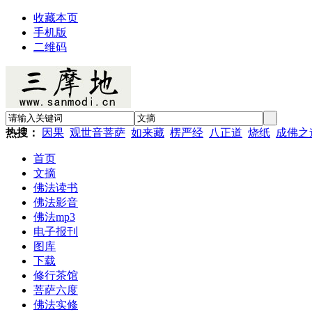
收藏本页
手机版
二维码
热搜：
因果
观世音菩萨
如来藏
楞严经
八正道
烧纸
成佛之
首页
文摘
佛法读书
佛法影音
佛法mp3
电子报刊
图库
下载
修行茶馆
菩萨六度
佛法实修