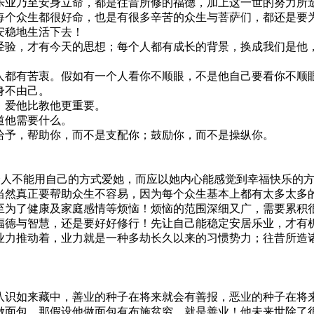
乐业乃至安身立命，都是往昔所修的福德，加上这一世的努力所
每个众生都很好命，也是有很多辛苦的众生与菩萨们，都还是要
安稳地生活下去！
经验，才有今天的思想；每个人都有成长的背景，换成我们是他
人都有苦衷。假如有一个人看你不顺眼，不是他自己要看你不顺
身不由己。
，爱他比教他更重要。
道他需要什么。
给予，帮助你，而不是支配你；鼓励你，而不是操纵你。
。
。
个人不能用自己的方式爱她，而应以她内心能感觉到幸福快乐的
当然真正要帮助众生不容易，因为每个众生基本上都有太多太多
至为了健康及家庭感情等烦恼！烦恼的范围深细又广，需要累积
福德与智慧，还是要好好修行！先让自己能稳定安居乐业，才有
业力推动着，业力就是一种多劫长久以来的习惯势力；往昔所造
。
八识如来藏中，善业的种子在将来就会有善报，恶业的种子在将
做面包，那假设他做面包有布施贫穷，就是善业！他未来世除了