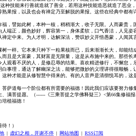
用这种技能来行善就造就了善业，若用这种技能造恶就造了恶业
异熟果报，以及也会有禅定乃至解脱的果报。这些在经典中都有
作福，譬如此树，本种一核，稍稍渐大，收子无限。人而豪贵，
为人端正，颜色妙好，辉容第一，身体柔软，口气香洁，人见姿
从禅定中来。为人才明，达解深法，赞叹妙义开悟愚蒙，人闻其
】
棵树一样。它本来只种下一粒果核而已，后来渐渐长大，却能结
人而且是大富豪，其财富是无限量，这是从布施中来的。那些长
令人观看不厌的人，是修忍辱的结果。喜欢精进修行，不懈怠，
明白事理，通达了解幽深之法，能够把微妙的义理讲得很顺畅，
；这种才能是从修智慧中得来的。有的人音声是清彻悦耳的，这
，菩萨道每一个阶位都有所需要的福德！因此我们应该要努力修
满菩提愿。（------《三乘菩提之学佛释疑三》<第66集修
力培植福德！
善待！）
地
|
虚幻之相，开谢不停
|
网站地图
|
RSS订阅