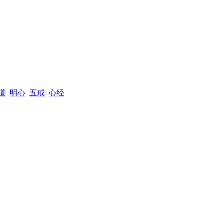
道
明心
五戒
心经