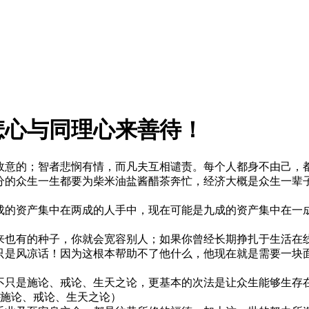
悲心与同理心来善待！
故意的；智者悲悯有情，而凡夫互相谴责。每个人都身不由己，
分的众生一生都要为柴米油盐酱醋茶奔忙，经济大概是众生一辈
成的资产集中在两成的人手中，现在可能是九成的资产集中在一
来也有的种子，你就会宽容别人；如果你曾经长期挣扎于生活在线
只是风凉话！因为这根本帮助不了他什么，他现在就是需要一块
不只是施论、戒论、生天之论，更基本的次法是让众生能够生存
法─施论、戒论、生天之论）