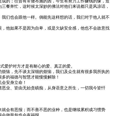
造成的；往昔有常做布施的因，今生有努力工作赚钱的缘，造
为三餐奔忙，这时候太深妙的佛法对他们来说都只是风凉话，
，我们也会跟他一样。倘能先这样想的话，我们对于他人就不
眼，他如果不是因为自卑，或是欠缺安全感，他也不会故意找
方式爱护对方才是有耐心的爱、真正的爱。
的烦恼，先不谈太深细的烦恼，我们及众生就有很多我所执的
很多的福德与智慧才能慢慢解除！
机会安身立命！
诸恶业、皆由无始贪瞋痴，从身语意之所生，一切我今皆忏
来就会有恶报；而不善不恶的业种，也是继续累积成习惯势
很会做面包也会有福报。