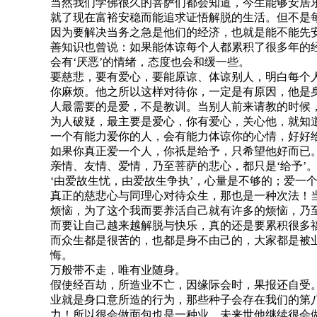
当然我们学佛很久的菩萨们都会知道，今生能够安居
就了现在富裕安稳而能追求证悟解脱的生活。但不是
因为要解决当务之急是他们的经济，也就是能不能先
善知识也曾说：如果能体谅每个人都累积了很多年的
会有‘厌恶’的情绪，态度也会和缓一些。
要慈悲，要有爱心，要能原谅、体谅别人，明白每个
你麻烦。他之所以这样对待你，一定是有原因，他是
人最需要的是爱，不是教训。当别人前来请教的时候
为人破疑，最主要是爱心，你有爱心，关心他，就知
一个有能力爱你的人，会有能力体谅你的心情，好好
如果你真正爱一个人，你祇是给予，只希望他好而已
亲情、友情、爱情，乃至菩萨的悲心，都只是‘给予’
‘由爱故生忧，由爱故生争执’，心量是不够的；爱一
真正的慈悲心与同理心对待众生，那也是一种次法！
烦恼，为了这个我而要养活自己就有许多的烦恼，乃
而要让自己越来越解脱与快乐，真的还是要累积很多
而众生都是很苦的，也都是身不由己的，大家都是被
悔。
万般带不走，唯有业随身。
假使经百劫，所造业不亡，因缘际会时，果报还自受
业就是身口意所造的行为，那些种子会存在我们的第
力！所以很会做面包也是一种业，未来世他继续很会