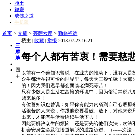
净土
禅宗
成佛之道
手机版
首页
>
文摘
>
菩萨六度
>
勤修福德
楼主 |
收藏
|
举报
2018-07-23 16:21
三
摩
每个人都有苦衷！需要慈
地
圈
以前有一个善知识曾说：在业力的推动下，没有人是
主
众生都活在很可怜的世界里，每天为三餐忙碌！大部
的！因为我们迟早都会面临老病死等苦！
只有少数人是生活在富裕的环境中，因为俗话常说八
越来越多！
有位善知识也曾说：如果你有能力内省到自己心底原
活很苦的人来说，你跟他说要看破、放下，对他来说
出来，才能有生活费继续生活下去！
因此要解决众生的烦恼，还是要先给他们次法，次法
机会安身立命及往悟道解脱的道路迈进。（------次