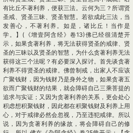
有比丘不著利养，便获三法。云何为三？所谓贤
圣戒、贤圣三昧、贤圣智慧。若欲成此三法，当
发善心，不著利养。如是，诸比丘！当作是
学。】(《增壹阿含经》卷13)佛已经很清楚开
示，如果贪著利养，将无法获得贤圣的戒律、贤
圣的三昧以及贤圣的智慧，为什么贪著利养无法
获得这三个法呢？有必要深入探讨。首先谈贪著
利养不得贤圣的戒律。佛曾制戒，出家人不应该
广聚钱财，因为钱财乃是身外之物，如果贪著五
欲而广聚钱财的结果，就会障碍自己三乘菩提的
追求与实证；又因为贪著利养的关系，更会处心
积虑想积聚钱财，因此都在积聚钱财及利养上用
心，对于戒律必然会忽视，乃至违犯戒律。所以
说，因为贪著利养的缘故，将会障碍自己的修
行。所以 佛在《杂阿含经》卷25曾开示：【贪