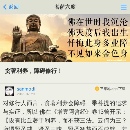
返回
菩萨六度
贪著利养，障碍修行！
sanmodi
三摩地 app 下载
2018-07-23
对修行人而言，贪著利养会障碍三乘菩提的追求
与实证，所以 佛在《增壹阿含经》卷13曾开示：
【设有比丘著于利养，而不获三法。云何为三？
所谓贤圣戒、贤圣三昧、贤圣智慧而不成就。若