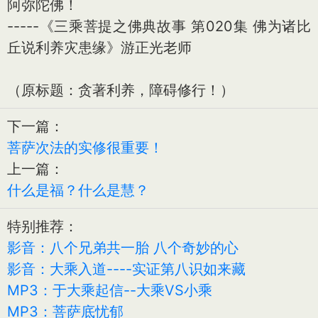
阿弥陀佛！
-----《三乘菩提之佛典故事 第020集 佛为诸比
丘说利养灾患缘》游正光老师
（原标题：贪著利养，障碍修行！）
下一篇：
菩萨次法的实修很重要！
上一篇：
什么是福？什么是慧？
特别推荐：
影音：八个兄弟共一胎 八个奇妙的心
影音：大乘入道----实证第八识如来藏
MP3：于大乘起信--大乘VS小乘
MP3：菩萨底忧郁