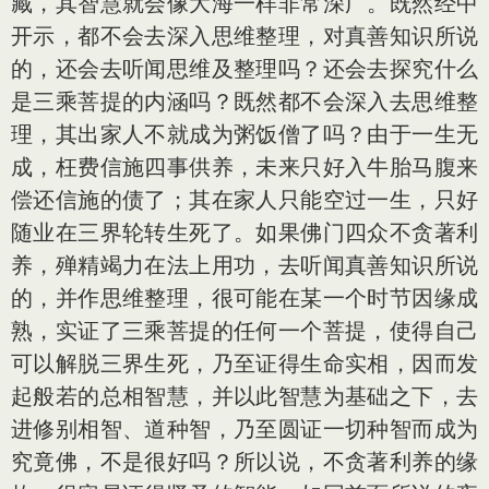
藏，其智慧就会像大海一样非常深广。既然经中
开示，都不会去深入思维整理，对真善知识所说
的，还会去听闻思维及整理吗？还会去探究什么
是三乘菩提的内涵吗？既然都不会深入去思维整
理，其出家人不就成为粥饭僧了吗？由于一生无
成，枉费信施四事供养，未来只好入牛胎马腹来
偿还信施的债了；其在家人只能空过一生，只好
随业在三界轮转生死了。如果佛门四众不贪著利
养，殚精竭力在法上用功，去听闻真善知识所说
的，并作思维整理，很可能在某一个时节因缘成
熟，实证了三乘菩提的任何一个菩提，使得自己
可以解脱三界生死，乃至证得生命实相，因而发
起般若的总相智慧，并以此智慧为基础之下，去
进修别相智、道种智，乃至圆证一切种智而成为
究竟佛，不是很好吗？所以说，不贪著利养的缘