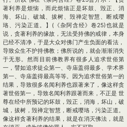
著利养是烦恼，而此烦恼正是坏鼓、毁正、消
海、坏山、破城、拔树、毁禅定智慧、断戒璎
珞、污染正道。】(《杂阿含经》卷25)也就是
说，贪著利养的缘故，无法受持佛的戒律，本身
已经不清净，于是大众对佛门产生负面的看法，
导致众生不护持佛教；佛所说的，就会渐渐消失
于无形。然而目前佛教界有很多人追求世俗第
一，譬如追求徒众第一、寺庙盖得最多、学术界
第一、寺庙盖得最高等等。因为追求世俗第一的
结果，导致很多名闻利养也跟著来了，像这样贪
著世俗第一，导致名闻利养跟著而来，不正是 世
尊在经中所预记的坏鼓，毁正，消海，坏山，破
城，拔树，毁禅定智慧，断戒璎珞，污染正道。
像这样贪著利养的结果，就是在消灭佛法，就是