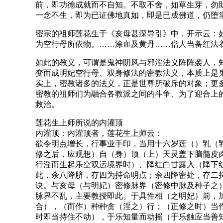
前，即功德成就而不自知。不取不舍，如草生芽，勿
一念不生，即为已证佛地真如，即是已成佛道，仍堕
密宗的祖师莲花生于《亥母甚深导引》中，开示云：
为空行母所依物。……涂血及黄丹……僧人当备红法衣，
如此的教义，可谓是鬼神阴风与邪淫法义阵阵袭人，
变而成明妃空行母、双身修法的密教法义，本质上是
实上，密教诸多的法义，正是世尊所破斥的对象；更
密教的祖师们为融合各教派之间的斗争、为了迎合上
救治。
莲花生上师所说的内灌顶
内灌顶：内灌顶者，莲花生上师云：
欲令明点增长，行事业手印，当用十六岁莲（）乳（
修之后，应观想）自（身）顶（上）天灵盖下脑髓皮
行淫而生起乐空双运境界时）、降红白甘露入（降下
此，余八降脐，存四为持命明点；余四降密处，存二
诀。与亥母（与明妃）密修脉界（密修中脉及种子之
脉界不乱，主要教授即此。于具性相（之明妃）前，
合），（而作）种种贪（淫之）行；（正修之时）当
时即当持住不动），于乐知量而动摇（于乐触应当善