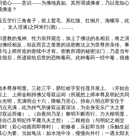
明觉心——意识——为佛地真如。其所谓成佛者，乃以觉知心
成佛道？
设五空行三角食子，箭上鹫毛、系红陵、红铜片、海螺等，此
、女人淫液)之阿米打(酒)，……。
印度教的鬼神、性力崇拜观念，加上了佛法的名相后，将之演
与佛经相反，却反而言之凿凿的说密教法义为世尊所亲传。事
经与上师所造的密续中才有。密教所谓的秘密法门，乃是当年
造假后，所遗留给后世的恐怖毒药。此种毒药一经中毒，很难
他本尊身明显。三处三字，脐红啥字安住莲月座上。（开始合
日上、上师金刚持佛父母双运间（所观想上师本尊及明妃共同
白光明，充满明点十六，降喉乃至心。持命八明点即安住于
明点充满，此为持气所缘双运甚深法，为全身安乐广大之要
时双运而修），（自夜间乃至）黎明不断而行。力大根明显，
将自己及明妃作平庸凡夫之想），二根相合（与明妃之相交
摇时（若心动摇而即将时），初修者，乐起即当持（乐触生起
其心为要。当如龟法：如水池中冷，慢慢向外行；一遇太阳太