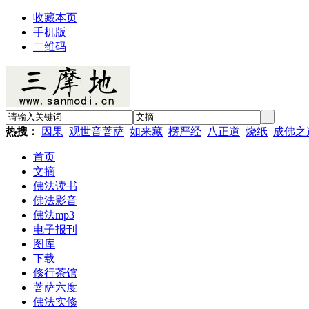
收藏本页
手机版
二维码
热搜：
因果
观世音菩萨
如来藏
楞严经
八正道
烧纸
成佛之
首页
文摘
佛法读书
佛法影音
佛法mp3
电子报刊
图库
下载
修行茶馆
菩萨六度
佛法实修