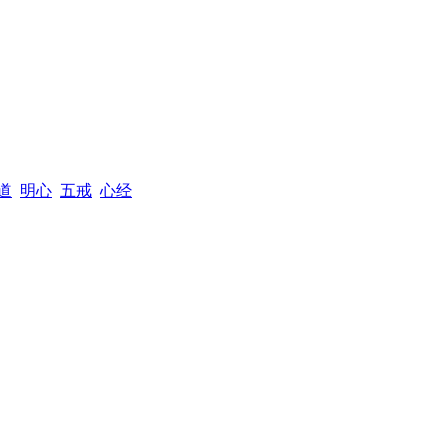
道
明心
五戒
心经