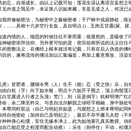
助勿忘，自渐成长。由以上记载可知：莲花生误认离语言妄想之
常见外道之我见中，未证第八识如来藏，非是见道之人，何况已
如我所修秘密法，为秘密中之极秘密者；于尸林中或寂静处，陈
……具相十六岁空行女血，及自明点 ()，五肉五甘露(屎、尿、
知道内情的人，细思的时候往往不寒而栗；很显然的，是吸收了
鬼神秘密崇拜信仰。另外更可怕的是：密宗祖师所说的法义往往
多的密教法义，在佛经上根本就没有记载，只有在后人伪造的佛
的目的，遂将流传的佛法加以汇集编造，再加上蓄意窜改、渲染
乳房）皆肥者，腰细令男（人）生不（能）忍（受之快）乐，自
肉由白杭（字）向下如水银，明点十六如芥子围之，顶上肉髻莲
红白甘露进入行者之头顶）梵门，到（应是倒字）杭鲜明增广红
持命，余二降至杵尖、与贪自法尔解脱之绿呸字相融，身中脉处
）本尊同时双运（自己与明妃亦如是，与观想之上师本尊明妃同
加持自他密处（加持自己及明妃之），最后不存平庸凡夫想（不
作种种身心松缓，安住无缘本净上，此为如池塞孔真实教授。动
知自己能忍受之程度而配合动摇）；乐生（则停住）不动，松缓