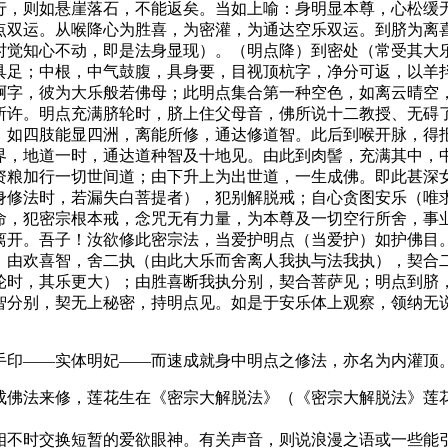
行，则如悬崖落石，不能返矣。当如上喻：身明显本尊，心松缓
点双运。从喉降心为胜喜，为密灌，为通达空乐双运。到脐为离
时觉知心不动，即是法身显现）。（明点降）到密处（常受其大
具足；中根，中气鼓腹，具身要，目视顶杭字，净分可返，以羊
啊字，彼为大乐般若佛母；此明点集合第一种空色，如离云晴空
所许。明点充满脐轮时，脐上住父母音，佛所说十二教授、无碍
，如四肢能显四洲，离能所修，通达修道智。此后到喉开脉，得
界，地道一时，通达道种智及十地见。由此到肉髻，充满其中，
资粮加行一切世间道；由下升上为出世道，一生成佛。即此甚深
身修法时，若漏失白菩提者），犯别解脱戒；自心贪图安乐（唯
命，犯密宗根本戒，念咒无有力量，为本尊及一切空行所舍，事
离开。吾子！汝欲修此密宗法，当爱护明点（当爱护）如护佛目
；由欢喜智，舍二执（由此大乐而舍离人我执与法我执），契合
轮时，其乐更大）；由胜喜断我执分别，契合菩萨见；明点到脐
智分别，契无上秘密，持明点见。如是于安乐体上观察，领纳无
手印——实体明妃——而速成就身中明点之修法，亦名为内灌顶
成佛法来修，莲花生在《密宗大解脱法》（《密宗大解脱法》莲
相不时交换短暂的爱欲眼神。有关声音，则说浪漫之语或一些能