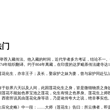
法门
举荐入藏传法。他入藏的时间，近代学者多方考证，结论不一。
1~774年组织翻译。约于804年离藏，在印度的达罗毗荼传法建寺
莲花化生，亦非王子；及长，娶寂护之妹为妻，曾与寂护同赴弘
存于欲界六天以及人间，此因莲花化生之身，皆是微细物质之身
间莲花不能如色界宝池之莲花，化生有情之色界身。莲花生上师
。西密所说其由莲花化身等语，乃是讹传夸大之说，绝非事实也
生应化史略》中一段：……大师（莲花生）告曰：所云佛者，即