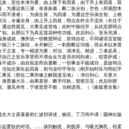
无执，安住本净为要。由上降下有四喜，由下升上有四喜，双
喜，为通达第三灌，舍喜执着，断二执分别，空色（所观想本
乐而不泄者），为俱生喜，为四灌，为通达空乐俱生智。上根
抖法，令遍全身，由上升上四喜，明点在杵尖不流失（长住于
，通达胜观见，大乘见道登地；此时中脉结开，从此至脐明点
了知。从脐以下为具足莲花种性功德。此后到心、安乐充满，
报身成就，佛所说一切教授辩证，皆得自在，不同诸语言皆能
中脉三十二脉结，令开解已，一剎那断证功德，得从本以来普
女子之道，专一精进为要，对治、清净见、精进，三者必具，
求自己之安乐享受而不理会女方是否亦同到者），犯菩萨戒；
业不成办，由自垢染而自遮断，一切事业不能成功，是故明点
。当知次第生起四喜，初与业印平等住（刚开始时应与明妃平
二乘见（契合二乘所修之解脱道见地）；净分到心、乐更大
，身普遍大乐，由离喜智、断手印执，契密宗见；此后到密
说、澈见本性，于彼觉受不散，当精进焉。（《曲肱斋全集》
。
花生大士原著嘉初仁波切讲述，杨弦、丁乃筠中译；圆神出版
引起爱欲的对话。……谈到触觉，则抚弄、与吸允胸乳，轻柔