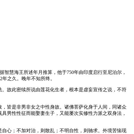
据智慧海王所述年月推算，他于750年由印度启行至尼泊尔，
达12年之久。晚年不知所终。
法。故此密续所说由莲花化生者，根本是虚妄宣传之说，不符
故，皆是非男非女之中性身故。诸佛菩萨化身于人间，同诸众
既具男性性征而能娶妻生子，又能屡次实修性力派之双身法，
。
是自心；不加对治，则散乱；不明自性，则驰求。外境苦恼现