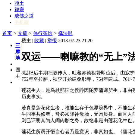
净土
禅宗
成佛之道
手机版
首页
>
文摘
>
修行茶馆
>
择法眼
楼主 |
收藏
|
举报
2018-07-23 21:20
三
摩
双运——喇嘛教的“无上”
地
圈
8世纪后半期把教传入，吐蕃赤德祖赞即位后，由寂护
主
752年至拉萨，秋季开始建桑耶寺，754年建成。76
莲花生人，是乌杖那国之侯爵因陀罗蒲谛所生，非由
历史事实。
若真是莲花化生者，唯能生存于色界境界中，不能生
生同事共修者，皆必须降神母胎，受肉质身。而且人
则已证明其为人间肉胎之身，故绝非是由莲花化生也
莲花生所谓开悟自心者乃是意识，非真如也。《莲花