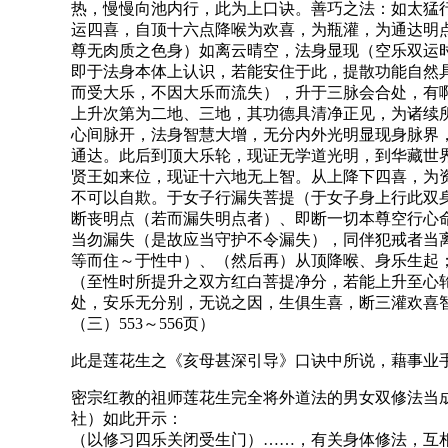
热，慢慢向池内行，此为上口诀。善巧之法：如太猛
运四喜，自顶十六点降喉为欢喜，为瓶灌，为通达明
尊无肉质之色身）如离云晴空，法身显现（空乐双运
即于法身本体上认识，若能安住于此，提散功能自然
而受大乐，不因大乐而流失），升于三脉会合处，有
上升次第为二地、三地，其功德具清净正见，为诸续
心间脉开，法身智慧大增，无分内外光明显现身脉界
通达。此后到顶大乐轮，现证无学道光明，到华藏世
贤王如来位，现证十六地无上智。从上降下四喜，为
不可以自欺。于女子行漏失菩提（于女子身上行此双
断丧明点（若而漏失明点者）、即断一切本尊空行心
当勿漏失（是故应当守护不令漏失），同伴犯戒者当
等而住～于性中）、（然后再）从顶降喉、身乐生起
（至性时所提升之双方红白菩提净分，若能上升至心
处，安乐无分别，无说之因，生俱生喜，断三灌欢喜
（三）553～556页）
此是莲花生之《亥母甚深引导》口诀中所说，藉事业
密宗红教的祖师莲花生完全将外道法的男女双修法当
社）如此开示：
（以修习四乐关闭受生门）……，有关身体修法，互