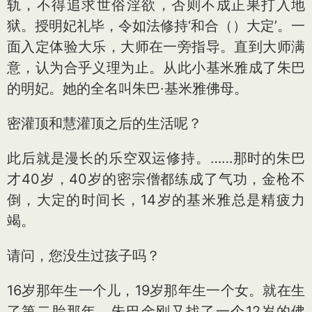
轨，不得追求世俗淫欲，否则不成正果打入地
狱。授明妃礼毕，令如法修持‘和合（）大定’。一
面入定体验大乐，大师在一旁指导。直到大师满
意，认为合乎义理为止。从此小基米雅成了朱巴
的明妃。她的全名叫朱巴·基米雅佛母。
密灌顶和慧灌顶之后的生活呢？
此后就是漫长的乐空双运修持。……那时的朱巴
才40岁，40岁的密宗僧都练成了气功，金枪不
倒，大定的时间长，14岁的基米雅总是精疲力
竭。
请问，您没生过孩子吗？
16岁那年生一个儿，19岁那年生一个女。就在生
了第二胎那年，朱巴金刚又找了一个12岁的佛