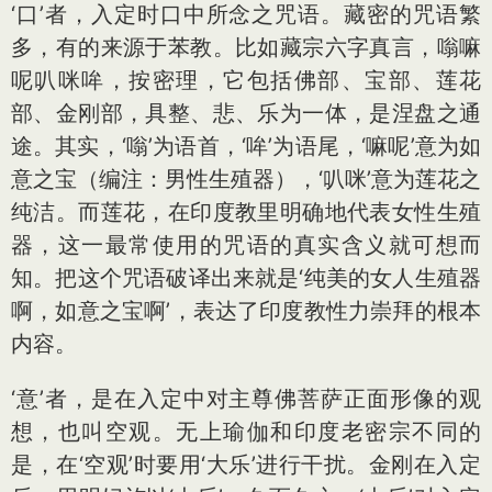
‘口’者，入定时口中所念之咒语。藏密的咒语繁
多，有的来源于苯教。比如藏宗六字真言，嗡嘛
呢叭咪哞，按密理，它包括佛部、宝部、莲花
部、金刚部，具整、悲、乐为一体，是涅盘之通
途。其实，‘嗡’为语首，‘哞’为语尾，‘嘛呢’意为如
意之宝（编注：男性生殖器），‘叭咪’意为莲花之
纯洁。而莲花，在印度教里明确地代表女性生殖
器，这一最常使用的咒语的真实含义就可想而
知。把这个咒语破译出来就是‘纯美的女人生殖器
啊，如意之宝啊’，表达了印度教性力崇拜的根本
内容。
‘意’者，是在入定中对主尊佛菩萨正面形像的观
想，也叫空观。无上瑜伽和印度老密宗不同的
是，在‘空观’时要用‘大乐’进行干扰。金刚在入定