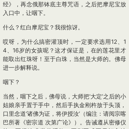
经》，再念俄那钵底主尊咒语，之后把摩尼宝放
入口中，让咽下。
什么？红白摩尼宝？我很惊讶。
哎呀，为什么搞密灌顶时，一定要求选用12、1
4、16岁的女孩呢？这才保证是，在的莲花里才
能取出红珠呀！至于白珠，当然是大师的。佛母
进一步解释说。
咽下？
当然，咽下之后，佛母说，大师把‘大定’之后的小
姑娘亲手置于手中，然后手执金刚杵放于头顶，
口里念道‘诸佛为证，将伊授汝’（编注：请阅宗喀
巴所著《密宗道 次第广论》）。告诫遵从密修仪