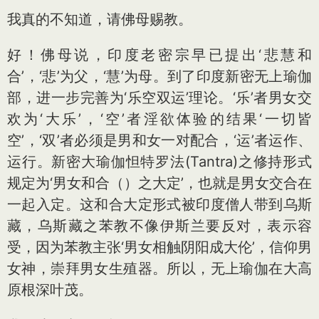
我真的不知道，请佛母赐教。
好！佛母说，印度老密宗早已提出‘悲慧和
合’，‘悲’为父，‘慧’为母。到了印度新密无上瑜伽
部，进一步完善为‘乐空双运’理论。‘乐’者男女交
欢为‘大乐’，‘空’者淫欲体验的结果‘一切皆
空’，‘双’者必须是男和女一对配合，‘运’者运作、
运行。新密大瑜伽怛特罗法(Tantra)之修持形式
规定为‘男女和合（）之大定’，也就是男女交合在
一起入定。这和合大定形式被印度僧人带到乌斯
藏，乌斯藏之苯教不像伊斯兰要反对，表示容
受，因为苯教主张‘男女相触阴阳成大伦’，信仰男
女神，崇拜男女生殖器。所以，无上瑜伽在大高
原根深叶茂。