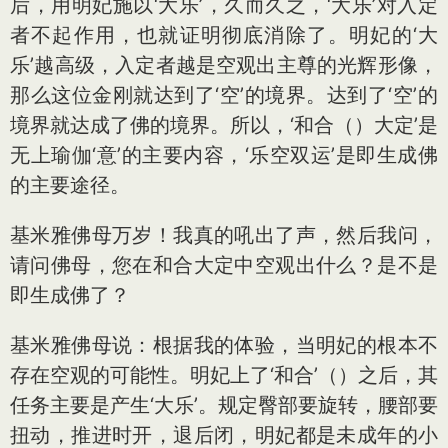
后，用明妃施以‘大乐’，久而久之，‘大乐’对入定
者不起作用，也就证明彻底消除了。明妃的‘大
乐’越高级，入定者越是空观出主尊的光辉形像，
那么这位金刚就达到了‘空’的境界。达到了‘空’的
境界就达成了佛的境界。所以，‘和合（）大定’是
无上瑜伽‘意’的主要内容，‘乐空双运’是即生成佛
的主要途径。
基米雅佛母万岁！我真的吼出了声，然后我问，
请问佛母，您在和合大定中空观出什么？是不是
即生成佛了？
基米雅佛母说：根据我的体验，当明妃的根本不
存在空观的可能性。明妃上了‘和合’（）之后，其
任务主要是产生‘大乐’。规定臀部要旋转，腰部要
扭动，推进时开，退后闭，明妃都是未成年的小