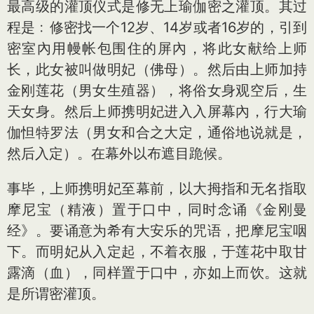
最高级的灌顶仪式是修无上瑜伽密之灌顶。其过
程是﹕修密找一个12岁、14岁或者16岁的，引到
密室內用幔帐包围住的屏內，将此女献给上师
长，此女被叫做明妃（佛母）。然后由上师加持
金刚莲花（男女生殖器），将俗女身观空后，生
天女身。然后上师携明妃进入入屏幕內，行大瑜
伽怛特罗法（男女和合之大定，通俗地说就是，
然后入定）。在幕外以布遮目跪候。
事毕，上师携明妃至幕前，以大拇指和无名指取
摩尼宝（精液）置于口中，同时念诵《金刚曼
经》。要诵意为希有大安乐的咒语，把摩尼宝咽
下。而明妃从入定起，不着衣服，于莲花中取甘
露滴（血），同样置于口中，亦如上而饮。这就
是所谓密灌顶。