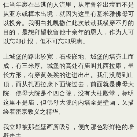
仁当年裹在出逃的人流里，从库鲁谷出境而不是
从亚东或樟木出境，就因为这里有基米雅佛母可
以投奔。我明白扎凯撒仁此次鼓动我横穿不丹的
目的，是想拜望收留他十余年的恩人，作为人可
以忘却仇恨，但不可忘却恩惠。
上城堡的路比较宽，石板嵌地。城堡的墙夯土而
成，有三米厚。城堡的高处有庙叫扎西拉康，呈
长方形，有穿黄袈裟的进进出出。我们没爬到山
顶，而从扎西拉康下面绕过去，前面就是佛母大
院。佛母大院是个四合院，没有大柱殿堂，标明
这里不是庙，但佛母大院的内墙全是壁画，又描
绘着密宗教义之精华。
我立即被那些壁画所吸引，便向那色彩鲜艳的墙
壁走去。