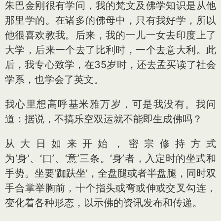
朱巴金刚很有学问，我的梵文及佛学知识是从他
那里学的。在诸多的佛母中，只有我好学，所以
他很喜欢教我。后来，我的一儿一女去印度上了
大学，后来一个去了比利时，一个去意大利。此
后，我专心致学，在35岁时，还去孟买读了社会
学系，也学会了英文。
我心里想高呼基米雅万岁，可是我没有。我问
道：据说，不搞乐空双运就不能即生成佛吗？
从大日如来开始，密宗修持方式
为‘身’、‘口’、‘意’三条。‘身’者，入定时的坐式和
手势。坐要‘跏趺坐’，全盘腿或者半盘腿，同时双
手合掌举胸前，十个指头或弯或伸或交叉勾连，
变化着各种形态，以示佛的资讯发布和传递。