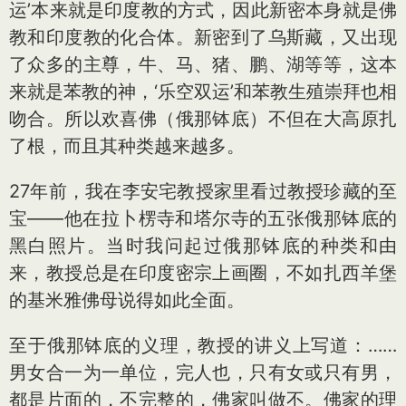
运’本来就是印度教的方式，因此新密本身就是佛
教和印度教的化合体。新密到了乌斯藏，又出现
了众多的主尊，牛、马、猪、鹏、湖等等，这本
来就是苯教的神，‘乐空双运’和苯教生殖崇拜也相
吻合。所以欢喜佛（俄那钵底）不但在大高原扎
了根，而且其种类越来越多。
27年前，我在李安宅教授家里看过教授珍藏的至
宝——他在拉卜楞寺和塔尔寺的五张俄那钵底的
黑白照片。当时我问起过俄那钵底的种类和由
来，教授总是在印度密宗上画圈，不如扎西羊堡
的基米雅佛母说得如此全面。
至于俄那钵底的义理，教授的讲义上写道：……
男女合一为一单位，完人也，只有女或只有男，
都是片面的，不完整的，佛家叫做不。佛家的理