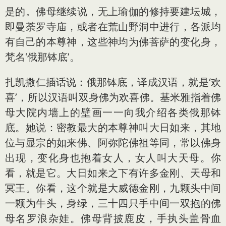
是的。佛母继续说，无上瑜伽的修持要建坛城，
即曼荼罗寺庙，或者在荒山野洞中进行，各派均
有自己的本尊神，这些神均为佛菩萨的变化身，
梵名‘俄那钵底’。
扎凯撒仁插话说：俄那钵底，译成汉语，就是‘欢
喜’，所以汉语叫双身佛为欢喜佛。基米雅指着佛
母大院内墙上的壁画一一向我介绍各类俄那钵
底。她说：密教最大的本尊神叫大日如来，其地
位与显宗的如来佛、阿弥陀佛祖等同，常以佛身
出现，变化身也抱着女人，女人叫大天母。你
看，就是它。大日如来之下有许多金刚、天母和
冥王。你看，这个就是大威德金刚，九颗头中间
一颗为牛头，身绿，三十四只手中间一双抱的佛
母名罗浪杂娃。佛母背披鹿皮，手执头盖骨血