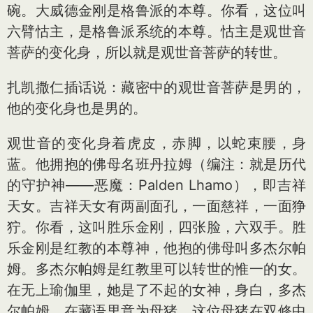
碗。大威德金刚是格鲁派的本尊。你看，这位叫
六臂怙主，是格鲁派系统的本尊。怙主是观世音
菩萨的变化身，所以就是观世音菩萨的转世。
扎凯撒仁插话说：藏密中的观世音菩萨是男的，
他的变化身也是男的。
观世音的变化身着虎皮，赤脚，以蛇束腰，身
蓝。他拥抱的佛母名班丹拉姆（编注：就是历代
的守护神——恶魔：Palden Lhamo），即吉祥
天女。吉祥天女有两副面孔，一面慈祥，一面狰
狞。你看，这叫胜乐金刚，四张脸，六双手。胜
乐金刚是红教的本尊神，他抱的佛母叫多杰尔帕
姆。多杰尔帕姆是红教里可以转世的惟一的女。
在无上瑜伽里，她是了不起的女神，身白，多杰
尔帕姆，在藏语里意为母猪，这位母猪在双修中