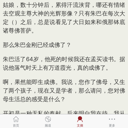
姑娘，数十分钟后，累得汗流浃背，哪还有情绪
去空观主尊大神的光辉形像？只有朱巴在每次大
定（）之后，总是说看见了大日如来和俄那钵底
诸尊佛菩萨。
那么朱巴金刚已经成佛了？
朱巴活了64岁，他死的时候我还在孟买读书。据
说他落气时天上有万道霞光，真的成佛了。
啊，果然能即生成佛。我说，您作了佛母，又生
了两个孩子，现在又是学者，那么请问，您对佛
母生活总的感受是什么？
开初是一种无私的奉献，后来明白我在待。我从
孟买社会学系毕业回不丹后，正逢多尔吉国王的
首页
频道
文摘
更多