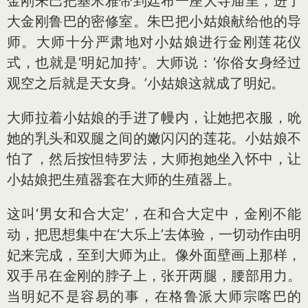
金刚朱巴把基米雅带到廷布一座大寺庙里，进了
大金刚鲁巴的密修室。朱巴把小姑娘献给他的导
师。大师十分严肃地对小姑娘进行金刚莲花仪
式，也就是‘明妃加持’。大师说：‘你俗女身经过
观空之后就是天女身。’小姑娘这就成了明妃。
大师拉着小姑娘的手进了幔内，让她把衣服，吮
她的乳头和双腿之间的嫩闪闪的莲花。小姑娘不
怕了，然后按怛特罗法，大师抱她坐入怀中，让
小姑娘把生殖器套在大师的生殖器上。
这叫‘男女和合大定’，在和合大定中，金刚不能
动，把思想集中在‘大乐上’去体验，一切动作由明
妃来完成，至到大师为止。像外面壁画上那样，
双手吊在金刚的脖子上，张开两腿，腰部用力。
当明妃不是容易的事，在格鲁派大师宗喀巴的