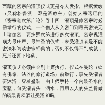
西藏的密宗的灌顶仪式更是令人发指。根据黄教
（又称格鲁派，即是派教主）创始人宗喀巴的
《密宗道次第广论》卷十四﹐灌頂是修密宗时必
需举行的仪式。一个僧人从入密门到最高密法无
上瑜伽密，要按照次第进行多次灌顶。密宗视灌
顶为最庄严、最神圣的仪式，未受灌顶者是不能
密法和阅读密宗经典的，否则不仅得不到成就，
死后还要下地狱。
灌顶仪式必须由金刚上师执行。仪式在曼陀（绘
有佛像、法器的修行道场）前举行，事先受灌者
要沐浴，穿着盛装，由上师手持一个內装圣水的
宝瓶，向受灌者头上洒水，再用以人的头盖骨做
的碗装青稞酒让受灌者喝。