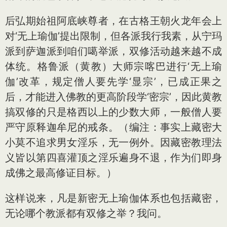
后弘期始祖阿底峡尊者，在古格王朝火龙年会上
对‘无上瑜伽’提出限制，但各派我行我素，从宁玛
派到萨迦派到咱们噶举派，双修活动越来越不成
体统。格鲁派（黄教）大师宗喀巴进行‘无上瑜
伽’改革，规定僧人要先学‘显宗’，已成正果之
后，才能进入佛教的更高阶段学‘密宗’，因此黄教
搞双修的只是格西以上的少数大师，一般僧人要
严守原释迦牟尼的戒条。（编注：事实上藏密大
小莫不追求男女淫乐，无一例外。因藏密教理法
义皆以第四喜灌顶之淫乐遍身不退，作为们即身
成佛之最高修证目标。）
这样说来，凡是新密无上瑜伽体系也包括藏密，
无论哪个教派都有双修之举？我问。