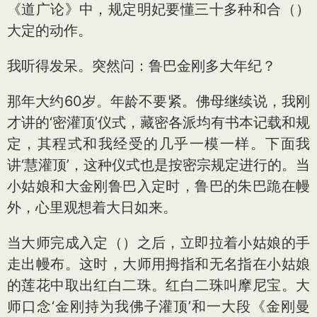
《道广论》中，规定明妃要懂三十多种和合（）
大定的动作。
我听得发呆。突然问：鲁巴金刚多大年纪？
那年大约60岁。年龄不要紧。佛母继续说，我刚
才讲的‘密灌顶’仪式，藏密各派均有书本记载和规
定，其程式和我经受的几乎一模一样。下面我
讲‘慧灌顶’，这种仪式也是按密宗规定进行的。当
小姑娘和大金刚鲁巴入定时，鲁巴的朱巴跪在幔
外，心里观想着大日如来。
当大师完成入定（）之后，立即拉着小姑娘的手
走出幔布。这时，大师用拇指和无名指在小姑娘
的莲花中取出红白二珠。红白二珠叫摩尼宝。大
师口念‘金刚持为我佛子灌顶’和一大段《金刚曼