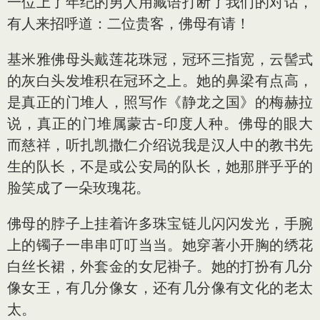
一位上了年纪的男人用藏语打断了我们的对话，
有人来招呼道：二位贵客，佛母有请！
基米雅佛母头戴莲花珠冠，冠环三指宽，云髻式
的灰白头发堆积在冠环之上。她的鼻梁有点高，
是真正的门堆人，照写作《静龙之国》的梅赫拉
说，真正的门堆属蒙古-印度人种。佛母的眼大
而慈祥，听扎凯撒仁介绍说我是汉人中的教书先
生的队长，不是或公安局的队长，她那胖乎乎的
脸笑成了一朵玫瑰花。
佛母的脖子上挂着许多珠宝链儿闪闪发光，手腕
上的镯子一串串叮叮当当。她穿著小开胸的绣花
白丝长裙，外套金的女尼褂子。她的打扮有几分
像女王，有几分像女，还有几分像有文化的老太
太。