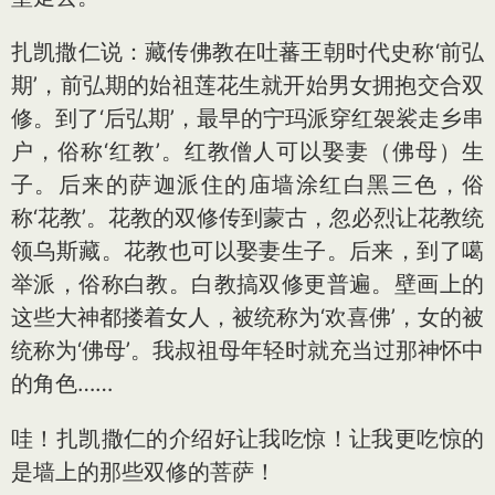
扎凯撒仁说：藏传佛教在吐蕃王朝时代史称‘前弘
期’，前弘期的始祖莲花生就开始男女拥抱交合双
修。到了‘后弘期’，最早的宁玛派穿红袈裟走乡串
户，俗称‘红教’。红教僧人可以娶妻（佛母）生
子。后来的萨迦派住的庙墙涂红白黑三色，俗
称‘花教’。花教的双修传到蒙古，忽必烈让花教统
领乌斯藏。花教也可以娶妻生子。后来，到了噶
举派，俗称白教。白教搞双修更普遍。壁画上的
这些大神都搂着女人，被统称为‘欢喜佛’，女的被
统称为‘佛母’。我叔祖母年轻时就充当过那神怀中
的角色……
哇！扎凯撒仁的介绍好让我吃惊！让我更吃惊的
是墙上的那些双修的菩萨！