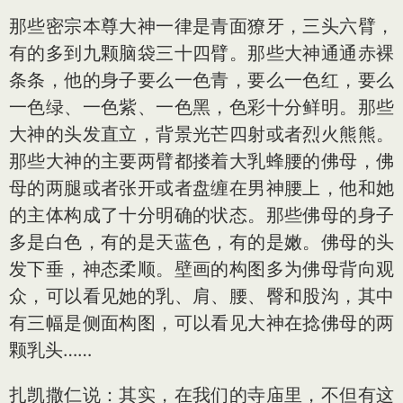
那些密宗本尊大神一律是青面獠牙，三头六臂，
有的多到九颗脑袋三十四臂。那些大神通通赤裸
条条，他的身子要么一色青，要么一色红，要么
一色绿、一色紫、一色黑，色彩十分鲜明。那些
大神的头发直立，背景光芒四射或者烈火熊熊。
那些大神的主要两臂都搂着大乳蜂腰的佛母，佛
母的两腿或者张开或者盘缠在男神腰上，他和她
的主体构成了十分明确的状态。那些佛母的身子
多是白色，有的是天蓝色，有的是嫩。佛母的头
发下垂，神态柔顺。壁画的构图多为佛母背向观
众，可以看见她的乳、肩、腰、臀和股沟，其中
有三幅是侧面构图，可以看见大神在捻佛母的两
颗乳头……
扎凯撒仁说：其实，在我们的寺庙里，不但有这