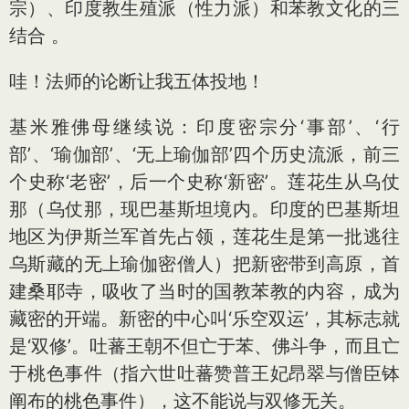
宗）、印度教生殖派（性力派）和苯教文化的三
结合 。
哇！法师的论断让我五体投地！
基米雅佛母继续说：印度密宗分‘事部’、‘行
部’、‘瑜伽部’、‘无上瑜伽部’四个历史流派，前三
个史称‘老密’，后一个史称‘新密’。莲花生从乌仗
那（乌仗那，现巴基斯坦境内。印度的巴基斯坦
地区为伊斯兰军首先占领，莲花生是第一批逃往
乌斯藏的无上瑜伽密僧人）把新密带到高原，首
建桑耶寺，吸收了当时的国教苯教的内容，成为
藏密的开端。新密的中心叫‘乐空双运’，其标志就
是‘双修’。吐蕃王朝不但亡于苯、佛斗争，而且亡
于桃色事件（指六世吐蕃赞普王妃昂翠与僧臣钵
阐布的桃色事件），这不能说与双修无关。