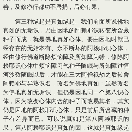
善，及修净行都功不唐捐，后必有果。
第三种缘起是真如缘起。我们前面所说佛地
真如的无垢识，乃由因地的阿赖耶识转变所含藏
种子而成，就是佛地真如心体。要由因地时就已
经存在的无始本有、永不断坏的阿赖耶识心体，
经由修行佛道断除烦恼障及所知障为缘，修除阿
赖耶识心体中烦恼障习气种子随眠与所知障过恒
河沙数随眠以后，才能在三大阿僧祇劫之后转舍
阿赖耶与异熟识名，改名为佛地真如；虽然改名
为佛地真如无垢识，但仍是因地同一个第八识心
体，因为改变心体内含的种子而改易其名，其实
仍是因地的阿赖耶识心体，只是前后所含藏的种
子有差异而已。可以说真如是第八阿赖耶识的
果，第八阿赖耶识是真如的因，这就是真如缘起