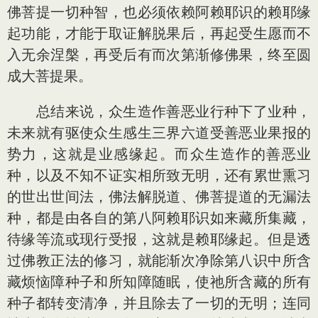
佛菩提一切种智，也必须依赖阿赖耶识的赖耶缘
起功能，才能于取证解脱果后，再起受生愿而不
入无余涅槃，再受后有而次第渐修佛果，终至圆
成大菩提果。
总结来说，众生造作善恶业行种下了业种，
未来就有驱使众生感生三界六道受善恶业果报的
势力，这就是业感缘起。而众生造作的善恶业
种，以及不知不证实相所致无明，还有累世熏习
的世出世间法，佛法解脱道、佛菩提道的无漏法
种，都是由各自的第八阿赖耶识如来藏所集藏，
待缘等流或现行受报，这就是赖耶缘起。但是透
过佛教正法的修习，就能渐次净除第八识中所含
藏烦恼障种子和所知障随眠，使祂所含藏的所有
种子都转变清净，并且除去了一切的无明；连同