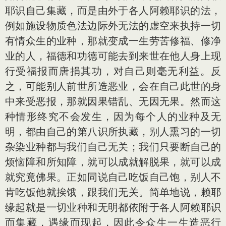
耶识自己集藏，而是由外于各人阿赖耶识的法，
例如施设物质色法边际外无法的虚空来执持一切
有情众生的业种，那就变成一生劳苦修福、修净
业的人，福德和功德可能去到来世在他人身上现
行受福报而唐捐其功，对自己则毫无利益。反
之，可能别人前世所造恶业，会在自己此世的身
中来受恶报，那就因果错乱、无因无果。然而这
种情形终究不会发生，因为每个人的业种及无
明，都由自己的第八识所执藏，别人熏习的一切
杂染业种都与我们自己无关；我们只要断自己的
烦恼障和所知障，就可以成就解脱果，就可以成
就究竟佛果。正如同说自己吃饭自己饱，别人不
肯吃饭他就挨饿，跟我们无关。简单地说，赖耶
缘起就是一切业种和无明都依附于各人阿赖耶识
而集藏，遇缘而现起，因此令众生一生造恶行