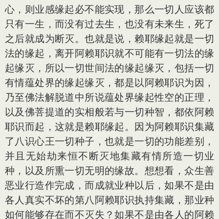
心，则业感缘起必不能实现，那么一切人应该都
只有一生，而没有过去生，也没有未来生，死了
之后就成为断灭。也就是说，赖耶缘起就是一切
法的缘起，离开阿赖耶识就不可能有一切法的缘
起缘灭，所以一切世间法的缘起缘灭，包括一切
有情蕴处界的缘起缘灭，都是以阿赖耶识为因，
乃至佛法解脱道中所说蕴处界缘起性空的正理，
以及佛菩提道的实相般若与一切种智，都依阿赖
耶识而起，这就是赖耶缘起。因为阿赖耶识集藏
了八识心王一切种子，也就是一切的功能差别，
并且无始劫来恒不断灭地集藏有情所造一切业
种，以及所熏一切无明的缘故。想想看，众生善
恶业行造作完成，而成就业种以后，如果不是由
各人真实不坏的第八阿赖耶识执持集藏，那业种
如何能够存在而不灭失？如果不是由各人的阿赖