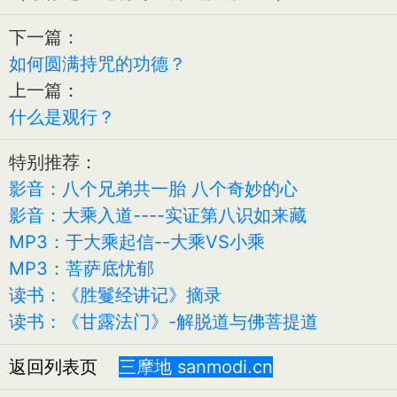
下一篇：
如何圆满持咒的功德？
上一篇：
什么是观行？
特别推荐：
影音：八个兄弟共一胎 八个奇妙的心
影音：大乘入道----实证第八识如来藏
MP3：于大乘起信--大乘VS小乘
MP3：菩萨底忧郁
读书：《胜鬘经讲记》摘录
读书：《甘露法门》-解脱道与佛菩提道
返回列表页
三摩地 sanmodi.cn