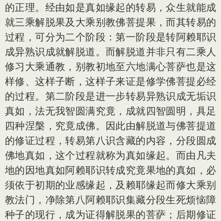
的正理。经由如是真如缘起的转易，众生就能成
就三乘解脱果及大乘别教佛菩提果，而其转易的
过程，可分为二个阶段：第一阶段是转阿赖耶识
成异熟识成就解脱道。而解脱道并非只有二乘人
修习大乘通教，别教初地至六地满心菩萨也是这
样修、这样子断，这样子来证是修学佛菩提必经
的过程。第二阶段是进一步转易异熟识成无垢识
真如，法无我智圆满究竟，成就四智圆明，具足
四种涅槃，究竟成佛。因此由解脱道与佛菩提道
的修证过程，转易第八识含藏的内容，分段圆成
佛地真如，这个过程就称为真如缘起。而由凡夫
地的因地真如阿赖耶识转成究竟果地的真如，必
须依于初期的业感缘起，及赖耶缘起而修大乘别
教法门，净除第八阿赖耶识集藏分段生死烦恼障
种子的现行，成为证得解脱果的菩萨；后期修证