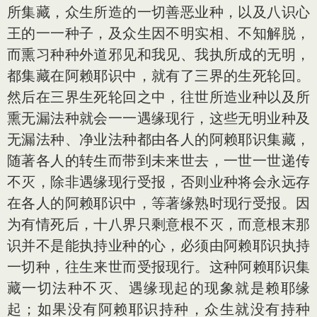
所集藏，众生所造的一切善恶业种，以及八识心
王的一一种子，及众生因不明实相、不知解脱，
而熏习种种外道邪见和我见、我执所成的无明，
都集藏在阿赖耶识中，就有了三界的生死轮回。
然后在三界生死轮回之中，往世所造业种以及所
熏无漏法种就会一一遇缘现行，这些无明业种及
无漏法种、净业法种都由各人的阿赖耶识集藏，
随著各人的转生而带到未来世去，一世一世递传
不灭，除非遇缘现行受报，否则业种将会永远存
在各人的阿赖耶识中，等著缘熟时现行受报。因
为有情死后，十八界只剩意根不灭，而意根末那
识并不是能执持业种的心，必须由阿赖耶识执持
一切种，往生来世而受报现行。这种阿赖耶识集
藏一切法种不灭、遇缘现起的现象就是赖耶缘
起；如果没有阿赖耶识持种，众生就没有持种