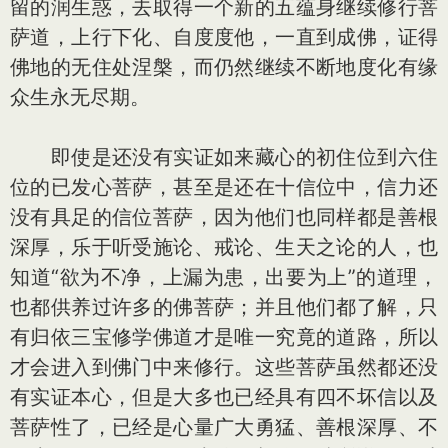
留的润生惑，去取得一个新的五蕴身继续修行菩
萨道，上行下化、自度度他，一直到成佛，证得
佛地的无住处涅槃，而仍然继续不断地度化有缘
众生永无尽期。
即使是还没有实证如来藏心的初住位到六住
位的已发心菩萨，甚至是还在十信位中，信力还
没有具足的信位菩萨，因为他们也同样都是善根
深厚，乐于听受施论、戒论、生天之论的人，也
知道“欲为不净，上漏为患，出要为上”的道理，
也都供养过许多的佛菩萨；并且他们都了解，只
有归依三宝修学佛道才是唯一究竟的道路，所以
才会进入到佛门中来修行。这些菩萨虽然都还没
有实证本心，但是大多也已经具有四不坏信以及
菩萨性了，已经是心量广大勇猛、善根深厚、不