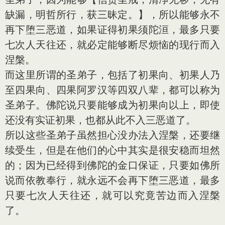
缺漏，明哲所行，获三昧定。】，所以能够永不
再下堕三恶道，如果证得初果须陀洹，最多只要
七次人天往还，就必定能够断尽烦恼的现行而入
涅槃。
而这里所谓的圣弟子，包括了初果向、初果人乃
至四果向、四果阿罗汉等四双八辈，都可以称为
圣弟子。佛陀说只要能够成为初果向以上，即使
还没有实证初果，也都从此不入三恶道了。
所以这些圣弟子虽然担心没办法入涅槃，还要继
续受生，但是在他们的心中其实是很安稳而坦然
的；因为已经得到佛陀的金口保证，只要如佛所
说而依教奉行，就永远不会再下堕三恶道，最多
只要七次人天往还，就可以究竟苦边而入涅槃
了。