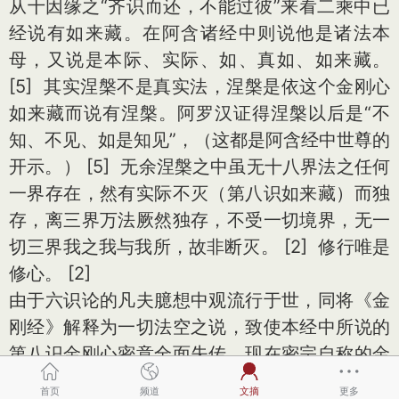
从十因缘之“齐识而还，不能过彼”来看二乘中已
经说有如来藏。在阿含诸经中则说他是诸法本
母，又说是本际、实际、如、真如、如来藏。
[5] 其实涅槃不是真实法，涅槃是依这个金刚心
如来藏而说有涅槃。阿罗汉证得涅槃以后是“不
知、不见、如是知见”，（这都是阿含经中世尊的
开示。） [5] 无余涅槃之中虽无十八界法之任何
一界存在，然有实际不灭（第八识如来藏）而独
存，离三界万法厥然独存，不受一切境界，无一
切三界我之我与我所，故非断灭。 [2] 修行唯是
修心。 [2]
由于六识论的凡夫臆想中观流行于世，同将《金
刚经》解释为一切法空之说，致使本经中所说的
第八识金刚心密意全面失传。现在密宗自称的金
刚乘识不符合《金刚经》宗义的，因为他们所说
首页
频道
文摘
更多