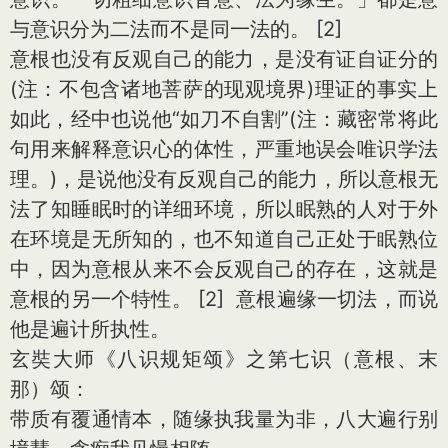
与意识分为二法而不是同一法的。 [2]
意根也没有反观自己的能力，是没有证自证分的
(注：不包含诸地菩萨的现观境界)理证的事实上
如此，经中也说他“如刀不自割”(注：藏密常将此
句用来解释意识心的体性，严重地误会唯识学法
理。)，是说他没有反观自己的能力，所以意根无
法了知睡眠时的详细环境，所以眠熟的人对于外
在环境是无所知的，也不知道自己正处于眠熟位
中，因为意根从来不会反观自己的存在，这就是
意根的另一个特性。 [2] 意根遍缘一切法，而说
他是遍计所执性。
玄奘大师《八识规矩颂》之第七识（意根、末
那）颂：
带质有覆通情本，随缘执我量为非，八大遍行别