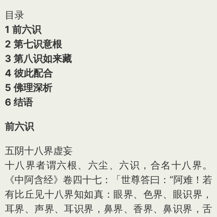
目录
1 前六识
2 第七识意根
3 第八识如来藏
4 彼此配合
5 佛理深析
6 结语
前六识
五阴十八界虚妄
十八界者谓六根、六尘、六识，合名十八界。
《中阿含经》卷四十七：「世尊答曰：“阿难！若
有比丘见十八界知如真：眼界、色界、眼识界，
耳界、声界、耳识界，鼻界、香界、鼻识界，舌