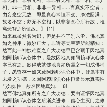
非无相、非有无相、非非有无相、非一相、非异
相、非一异相、非非一异相......言真实不空者，
由妄念空无故，即显真心常恒不变、净法圆满，
故名不空；亦无不空相，以非妄念心所行故，唯
离念智之所证故。】 [11]
如来藏虽然名为识，但是并不了别六尘。佛地真
如之神用，微妙广大，非诸等觉菩萨所能稍知；
然而此一神妙难宣之广大功德早已含藏于因地真
如阿赖耶识心体中，是故因地真如阿赖耶识心体
本已有之。欲得成就佛地真如所需之一切成佛种
子，悉皆存于如来藏阿赖耶识心体中，皆属本有
未发之功德，又因阿赖耶识心体恒常显示真实性
与如如性，故名因地真如。 [8]
然而佛地真如所有之广大功德，要由证悟因地真
如阿赖耶识心体之后渐次进修，借心生灭门之修