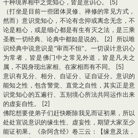
十种境界相中之觉知心，皆是意识心。 [5]
（打坐是目前一些团体灵修、禅修的常见方式，
然而）意识觉知心，不论有念抑或离念无念，不
论是粗心，或是细心都是有生有灭之法，是三乘
圣教一切经典、论典中都如是说的。 [2] 所以唯
识经典中说意识是“审而不恒”。一切误计意识心
为常者，皆是佛门中之常见外道，皆是凡夫之
属，不因身现出家相、在家相而有不同。 [5]
意识有见分、相分、自证分、证自证分。意识的
能知之性，包含警觉、直觉之自性，其实正是意
识觉知心的五遍行、五别境心所法共同运作出来
的虚妄自性。 [2]
佛陀想要使弟子们赶快断除我见而证初果，所以
处处宣说意识的缘生性、虚妄性，期望大家至少
能证初果。《杂阿含经》卷三云：【缘意及法，