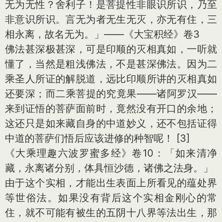
无为无性？舍利子！是菩提性非眼识所识，乃至
非意识所识。言无为者无生无灭，亦无有住，三
相永离，故名无为。」——《大宝积经》卷3
佛法甚深极甚深，可是印顺的灭相真如，一听就
懂了，当然是粗浅佛法，不是甚深佛法。因为二
乘圣人所证的解脱道，远比印顺所讲的灭相真如
还要深；而二乘菩提的究竟果——诸阿罗汉——
来到证悟的菩萨面前时，竟然没有开口的余地；
这还只是如来藏自身的中道妙义，还不包括证得
中道的菩萨们悟后应该进修的种智呢！ [3]
《大乘理趣六波罗蜜多经》卷10：「如来清净
藏，永离诸分别，体具恒沙德，诸佛之法身。」
由于这个实相，才能出生表面上所看见的蕴处界
等世俗法。如果没有背后这个实相金刚心的常
住，就不可能有被生的五阴十八界等法出生，那