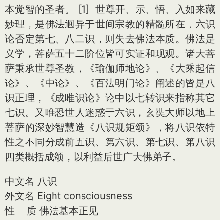
本觉智的圣者。 [1] 世尊开、示、悟、入如来藏
妙理，是佛法迥异于世间宗教的精髓所在，六识
论否定第七、八二识，则失去佛法本质。佛法是
义学，菩萨五十二阶位皆可实证和现观。诸大菩
萨秉承世尊圣教，《瑜伽师地论》、《大乘起信
论》、《中论》、《百法明门论》阐述的皆是八
识正理，《成唯识论》论中以七转识来指称其它
七识。又唯恐世人迷惑于六识，玄奘大师以地上
菩萨的深妙智慧造《八识规矩颂》，将八识依特
性之不同分成前五识、第六识、第七识、第八识
四类概括成颂，以利益后世广大佛弟子。
中文名 八识
外文名 Eight co
nsciousness
性 质 佛法基本正见