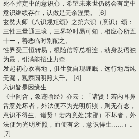
死不掉定中的意识心，希望未来世仍然会有定中
意识继续存在，认做是无余涅槃。 [6]
玄奘大师《八识规矩颂》之第六识（意识）颂：
三性三量通三境，三界轮时易可知，相应心所五
十一，善恶临时别配之。
性界受三恒转易，根随信等总相连，动身发语独
为最，引满能招业力牵。
发起初心欢喜地，俱生犹自现缠眠，远行地后纯
无漏，观察圆明照大千。 [4]
六识皆是因缘生
《中阿含，象迹喻经》亦云：「诸贤！若内耳鼻
舌意处坏者，外法便不为光明所照，则无有念，
意识不得生。诸贤！若内意处(末那）不坏者，外
法便为光明所照，而便有念，意识得生......」。
[7]