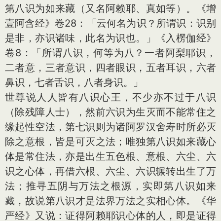
第八识为如来藏（又名阿赖耶、真如等）。《增
壹阿含经》卷28：「云何名为识？所谓识：识别
是非，亦识诸味，此名为识也。」《入楞伽经》
卷8：「所谓八识，何等为八？一者阿梨耶识，
二者意，三者意识，四者眼识，五者耳识，六者
鼻识，七者舌识，八者身识。」
世尊说人人皆有八识心王，不少亦不过于八识
（除残障人士），然前六识为生灭而不能常住之
缘起性空法，第七识则为诸阿罗汉舍寿时所必灭
除之意根，皆是可灭之法；唯独第八识如来藏心
体是常住法，亦是出生五色根、意根、六尘、六
识之心体，再借六根、六尘、六识辗转出生了万
法；推寻五阴与万法之根源，实即第八识如来
藏，故说第八识才是法界万法之实相心体。《华
严经》又说：证得阿赖耶识心体的人，即是证得