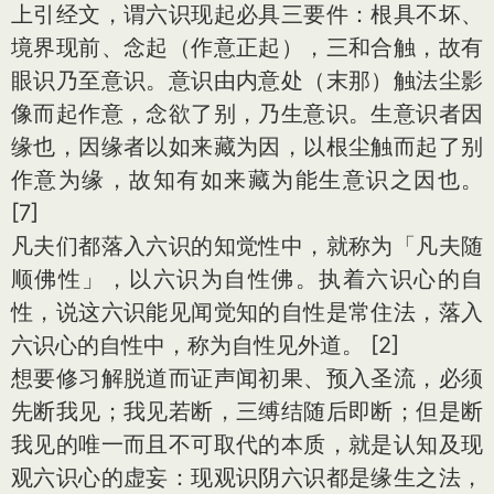
上引经文，谓六识现起必具三要件：根具不坏、
境界现前、念起（作意正起），三和合触，故有
眼识乃至意识。意识由内意处（末那）触法尘影
像而起作意，念欲了别，乃生意识。生意识者因
缘也，因缘者以如来藏为因，以根尘触而起了别
作意为缘，故知有如来藏为能生意识之因也。
[7]
凡夫们都落入六识的知觉性中，就称为「凡夫随
顺佛性」，以六识为自性佛。执着六识心的自
性，说这六识能见闻觉知的自性是常住法，落入
六识心的自性中，称为自性见外道。 [2]
想要修习解脱道而证声闻初果、预入圣流，必须
先断我见；我见若断，三缚结随后即断；但是断
我见的唯一而且不可取代的本质，就是认知及现
观六识心的虚妄：现观识阴六识都是缘生之法，