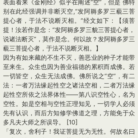
表面看来《金刚经》似乎在阐述“空”，但是 佛特
别在此经强调并非断灭空,“发阿耨多罗三藐三菩
提心者，于法不说断灭相。”经文如下：【须菩
提！汝若作是念：“发阿耨多罗三貌三菩提心者，
说诸法断灭”，莫作是念。何以故？发阿耨多罗三
藐三菩提心者，于法不说断灭相。】
因为有如来藏的不生不灭，善恶业的种子才能带
至来生。众生也因为善业福德的累积而成佛。若
一切皆空，众生无法成佛。佛所说之“空”，有二
法：一者万法缘起性空之诸法空相，二者万法缘
起性空所依之法界体性——第八识空性心，名为
空性。如是空相与空性正理知见，一切学人必须
先有认识，而后方知修学佛道之理，方能免于众
多凡夫大师之所误导。 [10]
「复次，舍利子！我证菩提无为无性。何故名曰