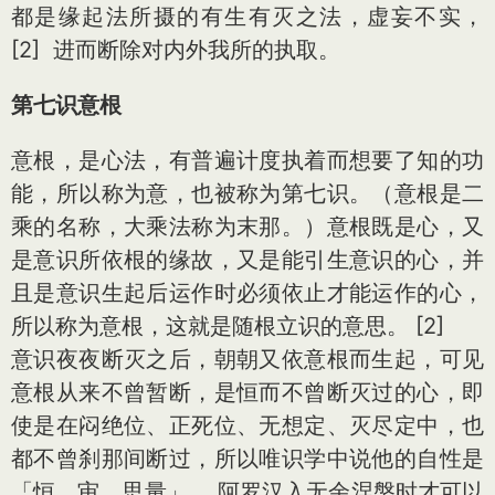
都是缘起法所摄的有生有灭之法，虚妄不实，
[2] 进而断除对内外我所的执取。
第七识意根
意根，是心法，有普遍计度执着而想要了知的功
能，所以称为意，也被称为第七识。（意根是二
乘的名称，大乘法称为末那。）意根既是心，又
是意识所依根的缘故，又是能引生意识的心，并
且是意识生起后运作时必须依止才能运作的心，
所以称为意根，这就是随根立识的意思。 [2]
意识夜夜断灭之后，朝朝又依意根而生起，可见
意根从来不曾暂断，是恒而不曾断灭过的心，即
使是在闷绝位、正死位、无想定、灭尽定中，也
都不曾刹那间断过，所以唯识学中说他的自性是
「恒、审、思量」。 阿罗汉入无余涅槃时才可以