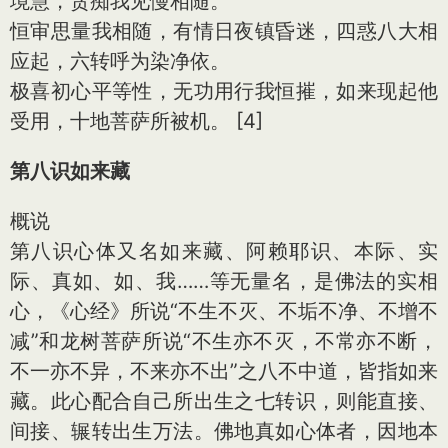
境慧，贪痴我见慢相随。
恒审思量我相随，有情日夜镇昏迷，四惑八大相
应起，六转呼为染净依。
极喜初心平等性，无功用行我恒摧，如来现起他
受用，十地菩萨所被机。 [4]
第八识如来藏
概说
第八识心体又名如来藏、阿赖耶识、本际、实
际、真如、如、我……等无量名，是佛法的实相
心，《心经》所说“不生不灭、不垢不净、不增不
减”和龙树菩萨所说“不生亦不灭，不常亦不断，
不一亦不异，不来亦不出”之八不中道，皆指如来
藏。此心配合自己所出生之七转识，则能直接、
间接、辗转出生万法。佛地真如心体者，因地本