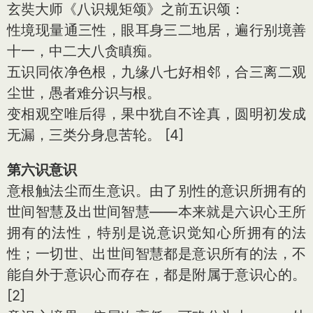
玄奘大师《八识规矩颂》之前五识颂：
性境现量通三性，眼耳身三二地居，遍行别境善
十一，中二大八贪瞋痴。
五识同依净色根，九缘八七好相邻，合三离二观
尘世，愚者难分识与根。
变相观空唯后得，果中犹自不诠真，圆明初发成
无漏，三类分身息苦轮。 [4]
第六识意识
意根触法尘而生意识。由了别性的意识所拥有的
世间智慧及出世间智慧——本来就是六识心王所
拥有的法性，特别是说意识觉知心所拥有的法
性；一切世、出世间智慧都是意识所有的法，不
能自外于意识心而存在，都是附属于意识心的。
[2]