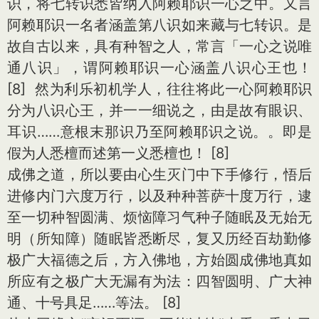
识，将七转识悉皆纳入阿赖耶识一心之中。又言
阿赖耶识一名者涵盖第八识如来藏与七转识。是
故自古以来，具有种智之人，常言「一心之说唯
通八识」，谓阿赖耶识一心涵盖八识心王也！
[8] 然为利乐初机学人，往往将此一心阿赖耶识
分为八识心王，并一一细说之，由是故有眼识、
耳识……意根末那识乃至阿赖耶识之说。。即是
假为人悉檀而述第一义悉檀也！ [8]
成佛之道，所以要由心生灭门中下手修行，悟后
进修内门六度万行，以及种种菩萨十度万行，逮
至一切种智圆满、烦恼障习气种子随眠及无始无
明（所知障）随眠皆悉断尽，复又历经百劫勤修
极广大福德之后，方入佛地，方始圆成佛地真如
所应有之极广大无漏有为法：四智圆明、广大神
通、十号具足……等法。 [8]