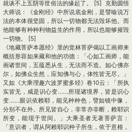
就谈不上五阴等世俗法的缘起了。 [5] 克勤圆悟
大师说：《金刚经》中所说底金刚，是譬喻说万
法的本体很坚固，所以一切物都无法毁坏他。而
他能够有种种利物益生的作用，所以也能够摧毁
一切物。 [5]
《地藏菩萨本愿经》里的觉林菩萨偈以工画师来
概括形容如来藏和他的功德：「心如工画师，能
画诸世间，五蕴悉从生，无法而不造。如心佛亦
尔，如佛众生然，应知佛与心，体性皆无尽。」
又如《大乘理趣六波罗蜜多经》卷10云：「所执
实皆无，咸是识心变......所现诸境界，皆是识心
变......眼识依赖耶，能见种种色，譬如镜中像，
分别不在外。所见皆自心，非常亦非断，赖耶识
所变，能现于世间。」大乘圣者无著菩萨言：
「意识者，谓从阿赖耶识种子所生，依于意根，