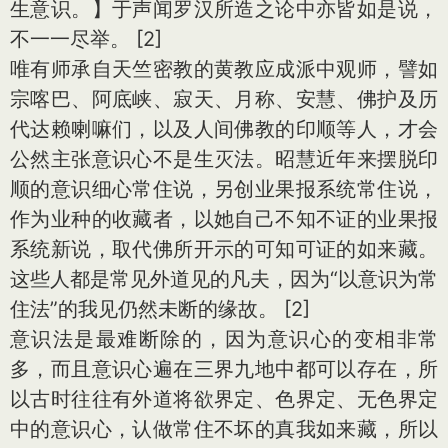
生意识。】于声闻罗汉所造之论中亦皆如是说，
不一一尽举。 [2]
唯有师承自天竺密教的黄教应成派中观师，譬如
宗喀巴、阿底峡、寂天、月称、安慧、佛护及历
代达赖喇嘛们，以及人间佛教的印顺等人，才会
公然主张意识心不是生灭法。昭慧近年来摆脱印
顺的意识细心常住说，另创业果报系统常住说，
作为业种的收藏者，以她自己不知不证的业果报
系统新说，取代佛所开示的可知可证的如来藏。
这些人都是常见外道见的凡夫，因为“以意识为常
住法”的我见仍然未断的缘故。 [2]
意识法是最难断除的，因为意识心的变相非常
多，而且意识心遍在三界九地中都可以存在，所
以古时往往有外道将欲界定、色界定、无色界定
中的意识心，认做常住不坏的真我如来藏，所以