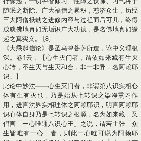
行缘起，一切种智修习、性障之伏除、习气种子
随眠之断除、广大福德之累积，慈济众生，历经
三大阿僧祇劫之进修内容与过程而后可几，终得
成就佛地真如无垢识广大功德，是名佛地真如缘
起之真实义。 [8]
《大乘起信论》是圣马鸣菩萨所造，论中义理极
深。卷1云：【心生灭门者，谓依如来藏有生灭
心转，不生灭与生灭和合，非一非异，名阿赖耶
识。】
此论中妙法——心生灭门者，非谓第八识实相心
体有生有灭也，乃是始从七转识之染净熏习作
用，进言法界实相理体之阿赖耶识，明言阿赖耶
识心体自身乃是七转识之根源，名为如来藏。又
倡言「一心唯通八识心王」之说，谓若主张「众
生皆唯有一心」者，则此一心唯可说为阿赖耶