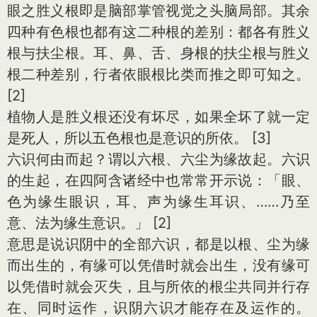
眼之胜义根即是脑部掌管视觉之头脑局部。其余
四种有色根也都有这二种根的差别：都各有胜义
根与扶尘根。耳、鼻、舌、身根的扶尘根与胜义
根二种差别，行者依眼根比类而推之即可知之。
[2]
植物人是胜义根还没有坏尽，如果全坏了就一定
是死人，所以五色根也是意识的所依。 [3]
六识何由而起？谓以六根、六尘为缘故起。六识
的生起，在四阿含诸经中也常常开示说：「眼、
色为缘生眼识，耳、声为缘生耳识、……乃至
意、法为缘生意识。」 [2]
意思是说识阴中的全部六识，都是以根、尘为缘
而出生的，有缘可以凭借时就会出生，没有缘可
以凭借时就会灭失，且与所依的根尘共同并行存
在、同时运作，识阴六识才能存在及运作的。