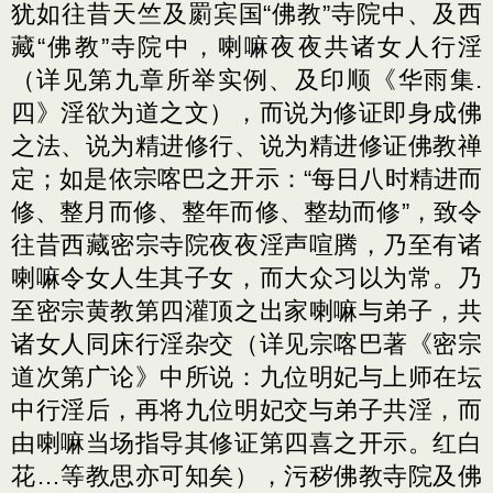
犹如往昔天竺及罽宾国“佛教”寺院中、及西
藏“佛教”寺院中，喇嘛夜夜共诸女人行淫
（详见第九章所举实例、及印顺《华雨集.
四》淫欲为道之文），而说为修证即身成佛
之法、说为精进修行、说为精进修证佛教禅
定；如是依宗喀巴之开示：“每日八时精进而
修、整月而修、整年而修、整劫而修”，致令
往昔西藏密宗寺院夜夜淫声喧腾，乃至有诸
喇嘛令女人生其子女，而大众习以为常。乃
至密宗黄教第四灌顶之出家喇嘛与弟子，共
诸女人同床行淫杂交（详见宗喀巴著《密宗
道次第广论》中所说：九位明妃与上师在坛
中行淫后，再将九位明妃交与弟子共淫，而
由喇嘛当场指导其修证第四喜之开示。红白
花…等教思亦可知矣），污秽佛教寺院及佛