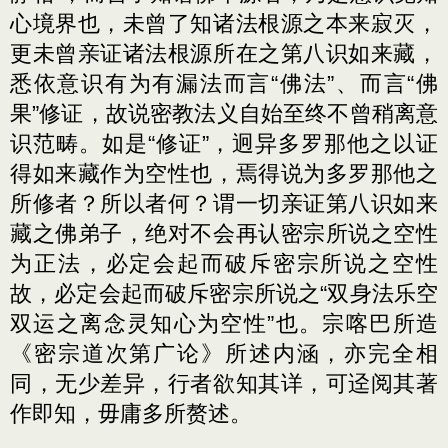
心境界也，未曾了知诸法根源之本来寂灭，
更未曾亲证诸法根源所在之第八识如来藏，
悉依意识有为有漏法而言“佛法”、而言“佛
果”修证，故说密教法义自始至终不曾稍离意
识范畴。如是“修证”，迥异多罗那他之以证
得如来藏作为空性也，焉得说为多罗那他之
所修者？所以者何？谓一切亲证第八识如来
藏之佛弟子，绝对不会再认密宗所说之空性
为正法，必定会起而破斥密宗所说之空性
故，必定会起而破斥密宗所说之“双身法乐空
双运之离念灵知心为空性”也。宗喀巴所造
《密宗道次第广论》所述内涵，亦完全相
同，无少差异，行者欲知其详，可迳阅其著
作即知，毋庸多所赘述。