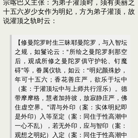
宗喀巴又主张：为弟子灌顶时，须有美丽之
十五六岁少女作为明妃，方为弟子灌顶，故
说灌顶之轨时云：
【修曼陀罗时生三昧耶曼陀罗，与入智坛
之规，如鬘论云：“所绘之曼陀罗刹那空
后，观成所修之曼陀罗俱守护轮、钉魔
碍”等，眷属仪轨，如云：“明妃颜殊妙，
年可十五六；香花善庄严，欲乐于坛中
（案：于灌顶坛中与上师共行淫乐）。德
带摩摩格，慧者加持彼，放寂静庄严，佛
住虚空界。”谓与外印（案：实体明妃即
是外印）入等至定（案：同住于性高潮中
一心不乱），若无外印，应与智印（案：
观想之明妃）入定（案：同住于性高潮中