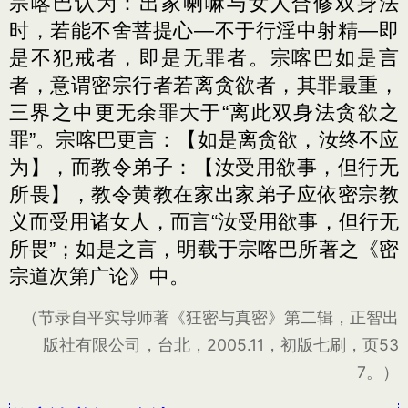
宗喀巴认为：出家喇嘛与女人合修双身法
时，若能不舍菩提心—不于行淫中射精—即
是不犯戒者，即是无罪者。宗喀巴如是言
者，意谓密宗行者若离贪欲者，其罪最重，
三界之中更无余罪大于“离此双身法贪欲之
罪”。宗喀巴更言：【如是离贪欲，汝终不应
为】，而教令弟子：【汝受用欲事，但行无
所畏】，教令黄教在家出家弟子应依密宗教
义而受用诸女人，而言“汝受用欲事，但行无
所畏”；如是之言，明载于宗喀巴所著之《密
宗道次第广论》中。
（节录自平实导师著《狂密与真密》第二辑，正智出
版社有限公司，台北，2005.11，初版七刷，页53
7。）