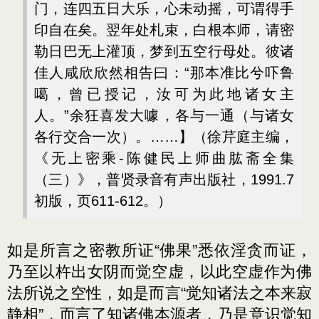
门，连四五日大乐，心未动摇，可谓得手
印自在矣。翌年处札束，白根本师，请密
勒日巴无上灌顶，梦到五空行母处。彼诸
佳人咸欣欣然相告曰：“那本准比兮吓鲁
噶，曾已授记，汝可为此地诸女主
人。”余狂喜发大噱，各与一通（与诸女
各行交合一次）。……】（徐芹庭主编，
《无上密乘-陈健民上师曲肱斋全集
（三）》，普贤录音有声出版社，1991.7
初版，页611-612。）
如是所言之密教所证“佛果”悉依淫贪而证，
乃至以杵出女阴而觉空虚，以此空虚作为佛
法所说之空性，如是而言“觉知诸法之本来寂
静相”，而言了知诸佛本源者，乃是意识觉知