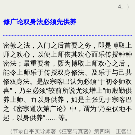
4。）
修广论双身法必须先供养
密教之法，入门之后首要之务，即是博取上
师之欢心，以便上师依其欢心而乐传授种种
密法；最重要者，厥为博取上师欢心之后，
能令上师乐于传授双身修法、及乐于与己共
修双身法。是故宗喀巴认为必须“于初令师欢
喜”，乃至必须“较前所说尤须增上”而殷勤供
养上师、而以身供养，如是主张见于宗喀巴
之《密宗道次第广论》中，谓为“乃至伏地不
起，以身供养”……等。
（节录自平实导师著《狂密与真密》第四辑，正智出