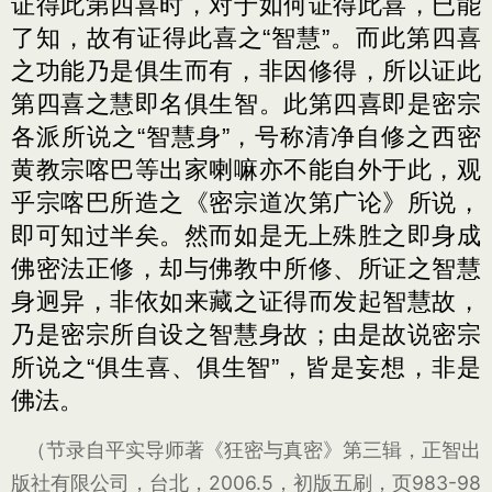
证得此第四喜时，对于如何证得此喜，已能
了知，故有证得此喜之“智慧”。而此第四喜
之功能乃是俱生而有，非因修得，所以证此
第四喜之慧即名俱生智。此第四喜即是密宗
各派所说之“智慧身”，号称清净自修之西密
黄教宗喀巴等出家喇嘛亦不能自外于此，观
乎宗喀巴所造之《密宗道次第广论》所说，
即可知过半矣。然而如是无上殊胜之即身成
佛密法正修，却与佛教中所修、所证之智慧
身迥异，非依如来藏之证得而发起智慧故，
乃是密宗所自设之智慧身故；由是故说密宗
所说之“俱生喜、俱生智”，皆是妄想，非是
佛法。
（节录自平实导师著《狂密与真密》第三辑，正智出
版社有限公司，台北，2006.5，初版五刷，页983-98