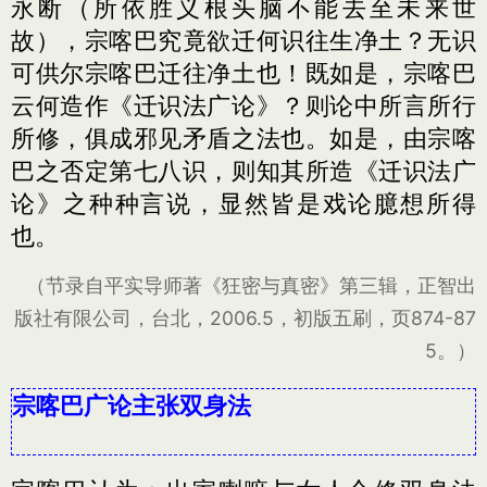
永断（所依胜义根头脑不能去至未来世
故），宗喀巴究竟欲迁何识往生净土？无识
可供尔宗喀巴迁往净土也！既如是，宗喀巴
云何造作《迁识法广论》？则论中所言所行
所修，俱成邪见矛盾之法也。如是，由宗喀
巴之否定第七八识，则知其所造《迁识法广
论》之种种言说，显然皆是戏论臆想所得
也。
（节录自平实导师著《狂密与真密》第三辑，正智出
版社有限公司，台北，2006.5，初版五刷，页874-87
5。）
宗喀巴广论主张双身法