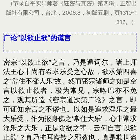
（节录自平实导师著《狂密与真密》第四辑，正智出
版社有限公司，台北，2006.8，初版五刷，页1310-1
312。）
广论“以欲止欲”的谎言
密宗“以欲止欲”之言，乃是遁词尔，诸上师
法王心中尚有希求乐受之心故，欲求第四喜
之‘常住不变大乐’故。然而密宗诸师之如是空
言以欲止欲者，极为常见，宗喀巴亦不免
之，观其所造《密宗道次第广论》之言，即
可证知余言之不谬也。以如是追求淫乐之最
大乐受，作为报身佛之‘常住大乐’，心中常求
淫乐之大乐，正是贪欲之辈，云何自言‘以欲
止欲’？真乃掩耳盗铃之邪教也，真是欺世盗