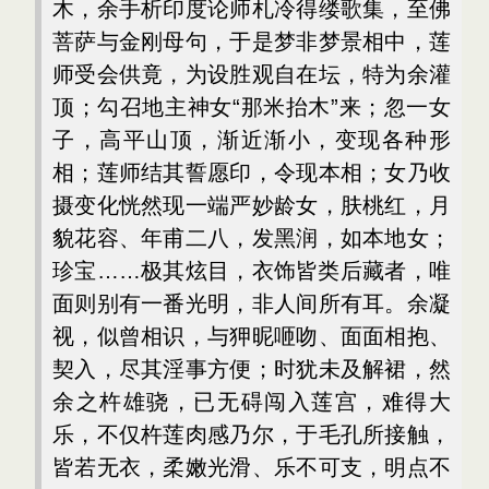
木，余手析印度论师札冷得缕歌集，至佛
菩萨与金刚母句，于是梦非梦景相中，莲
师受会供竟，为设胜观自在坛，特为余灌
顶；勾召地主神女“那米抬木”来；忽一女
子，高平山顶，渐近渐小，变现各种形
相；莲师结其誓愿印，令现本相；女乃收
摄变化恍然现一端严妙龄女，肤桃红，月
貌花容、年甫二八，发黑润，如本地女；
珍宝……极其炫目，衣饰皆类后藏者，唯
面则别有一番光明，非人间所有耳。余凝
视，似曾相识，与狎昵咂吻、面面相抱、
契入，尽其淫事方便；时犹未及解裙，然
余之杵雄骁，已无碍闯入莲宫，难得大
乐，不仅杵莲肉感乃尔，于毛孔所接触，
皆若无衣，柔嫩光滑、乐不可支，明点不