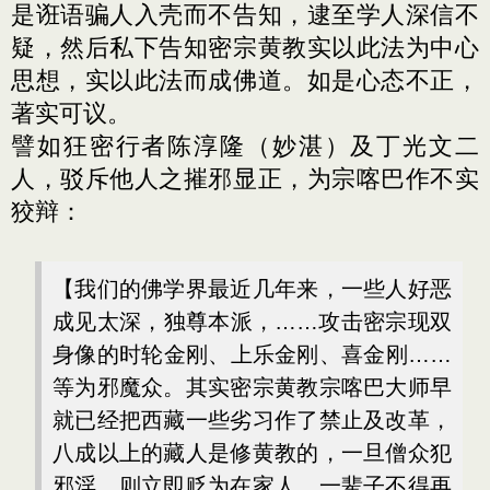
是诳语骗人入壳而不告知，逮至学人深信不
疑，然后私下告知密宗黄教实以此法为中心
思想，实以此法而成佛道。如是心态不正，
著实可议。
譬如狂密行者陈淳隆（妙湛）及丁光文二
人，驳斥他人之摧邪显正，为宗喀巴作不实
狡辩：
【我们的佛学界最近几年来，一些人好恶
成见太深，独尊本派，……攻击密宗现双
身像的时轮金刚、上乐金刚、喜金刚……
等为邪魔众。其实密宗黄教宗喀巴大师早
就已经把西藏一些劣习作了禁止及改革，
八成以上的藏人是修黄教的，一旦僧众犯
邪淫、则立即贬为在家人，一辈子不得再