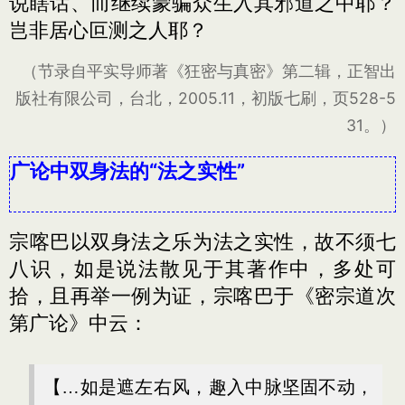
说瞎话、而继续蒙骗众生入其邪道之中耶？
岂非居心叵测之人耶？
（节录自平实导师著《狂密与真密》第二辑，正智出
版社有限公司，台北，2005.11，初版七刷，页528-5
31。）
广论中双身法的“法之实性”
宗喀巴以双身法之乐为法之实性，故不须七
八识，如是说法散见于其著作中，多处可
拾，且再举一例为证，宗喀巴于《密宗道次
第广论》中云：
【…如是遮左右风，趣入中脉坚固不动，