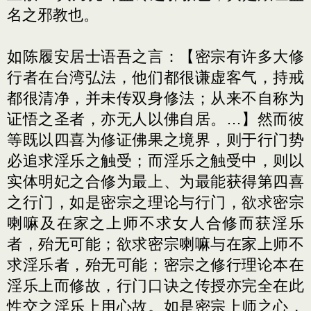
名之邪教也。
如陈履安居士语吾之言：【密宗有许多大修
行者在台湾弘法，他们都很谦虚客气，持戒
都很清净，并未传双身修法；从来不自称为
证悟之圣者，亦无人以佛自居。…】然而彼
等既以四喜为修证佛果之境界，则于行门势
必追求淫乐之触受；而淫乐之触受中，则以
实体明妃之合修为最上、为最能获得第四喜
之行门，如是密宗之理论与行门，欲求密宗
喇嘛及在家之上师不求女人合修而获淫乐
者，殆无可能；欲求密宗喇嘛与在家上师不
求淫乐者，殆无可能；密宗之修行理论本在
淫乐上而修故，行门口诀之传授亦完全在此
性交之淫乐上用心故。如是密宗上师之心，