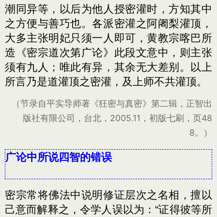
潮同异等，以后为他人授密灌时，方知其中
之方便与善巧也。各派密灌之阿阇梨灌顶，
大多主张明妃只须一人即可，黄教宗喀巴所
造《密宗道次第广论》此段文意中，则主张
须有九人；唯此有异，其余无大差别。以上
所言乃是道灌顶之密灌，及上师不共灌顶。
（节录自平实导师著《狂密与真密》第二辑，正智出
版社有限公司，台北，2005.11，初版七刷，页48
8。）
广论中所说四智的错误
密宗常将佛法中说明修证层次之名相，擅以
己意而解释之，令学人误以为：“证得彼等所