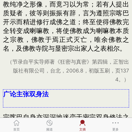
教纯净之形像，而竟习以为常；若有人提出
质疑者，彼等则振振有辞，言为遵照宗喀巴
开示而精进修行成佛之道；终至使得佛教完
全转变成喇嘛教，将使佛教成为喇嘛教本质
之宗教，佛教于焉正式灭亡，唯余佛教之
名，及佛教寺院与显密宗出家人之表相尔。
（节录自平实导师著《狂密与真密》第四辑，正智出
版社有限公司，台北，2006.8，初版五刷，页137
4。）
广论主张双身法
宗喀巴自身亦深深地迷恋于密宗双身修法之
邪见中，而谓言：“内修乐空不二之无上道，
首页
频道
文摘
更多