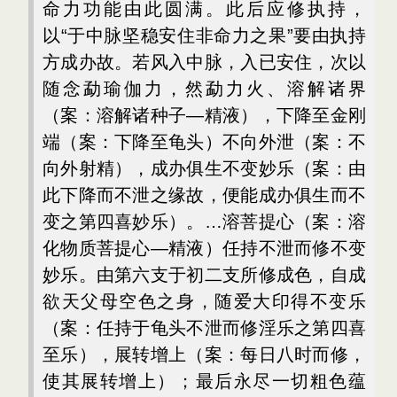
命力功能由此圆满。此后应修执持，
以“于中脉坚稳安住非命力之果”要由执持
方成办故。若风入中脉，入已安住，次以
随念勐瑜伽力，然勐力火、溶解诸界
（案：溶解诸种子—精液），下降至金刚
端（案：下降至龟头）不向外泄（案：不
向外射精），成办俱生不变妙乐（案：由
此下降而不泄之缘故，便能成办俱生而不
变之第四喜妙乐）。…溶菩提心（案：溶
化物质菩提心—精液）任持不泄而修不变
妙乐。由第六支于初二支所修成色，自成
欲天父母空色之身，随爱大印得不变乐
（案：任持于龟头不泄而修淫乐之第四喜
至乐），展转增上（案：每日八时而修，
使其展转增上）；最后永尽一切粗色蕴