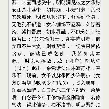
漏；未漏而感受中，明明洞见彼之大乐脉
安住八叶莲中，如其蕊，小若针刺；我恐
安逸愿死，明点从顶溶下，舒快到全身，
无毛孔不郁适；女亦缠绵不忍释，久踞吾
跨、紧扣吾腰，如水乳融，不能分别；细
语吾曰：“如尔瑜伽士，真实持明者，御
女而不生大贪，则难契道，一切佛果皆依
贪获。彼诸已成之佛，我皆知其本
源。”时以动摇故，蕊（阴户）渐从杵
（阳具）退出，余觉诸法法本寂静相，空
乐不二现前。女子以脉带回少许明点（女
方以海螺脉吸取少许精液），提入脐轮，
乐如昏如醉，自云此乐三年不能散。余醒
后，自念吾今年于修怖畏金刚瑜伽，若修
气功，得此佳梦，功不唐捐。明点既到顶