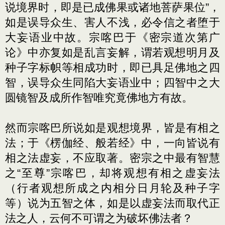
说境界时，即是已成佛果或诸地菩萨果位”，
如是误导众生、害人不浅，必令信之者堕于
大妄语业中故。宗喀巴于《密宗道次第广
论》中亦复如是乱言妄解，谓若观想明月及
种子字标帜等相成功时，即已具足佛地之四
智，误导众生同陷大妄语业中；四智中之大
圆镜智及成所作智唯究竟佛地方有故。
然而宗喀巴所说如是观想境界，皆是有相之
法；于《楞伽经、般若经》中，一向皆说有
相之法虚妄，不应取著。密宗之中最有智慧
之“至尊”宗喀巴，却将观想有相之虚妄法
（行者观想所成之内相分日月轮及种子字
等）说为五智之体，如是以虚妄法而取代正
法之人，云何不可谓之为破坏佛法者？