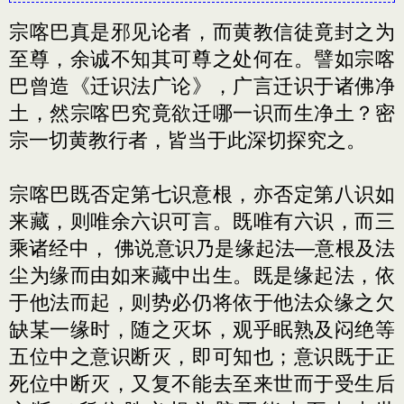
宗喀巴真是邪见论者，而黄教信徒竟封之为
至尊，余诚不知其可尊之处何在。譬如宗喀
巴曾造《迁识法广论》，广言迁识于诸佛净
土，然宗喀巴究竟欲迁哪一识而生净土？密
宗一切黄教行者，皆当于此深切探究之。
宗喀巴既否定第七识意根，亦否定第八识如
来藏，则唯余六识可言。既唯有六识，而三
乘诸经中， 佛说意识乃是缘起法—意根及法
尘为缘而由如来藏中出生。既是缘起法，依
于他法而起，则势必仍将依于他法众缘之欠
缺某一缘时，随之灭坏，观乎眠熟及闷绝等
五位中之意识断灭，即可知也；意识既于正
死位中断灭，又复不能去至来世而于受生后