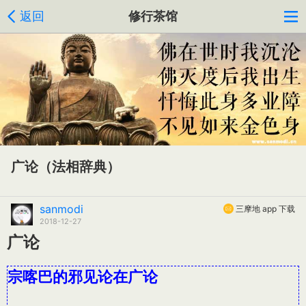
返回
修行茶馆
广论（法相辞典）
sanmodi
三摩地 app 下载
2018-12-27
广论
宗喀巴的邪见论在广论