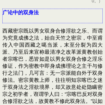
0。）
广论中的双身法
西藏密宗既以男女双身合修淫欲之乐、而谓
为究竟成佛之法，始自天竺之密宗，中至甫
传入中国西藏之噶当派，末至分裂为四大
派、乃至后来宣称最清净之改革派黄教创始
者宗喀巴，悉皆如是以男女双身合修之淫乐
修证，作为密教中即身成佛理论之主干与修
行之法门，几可言：无一宗派能自外于双身
修法。密宗黄教上师，往往明知宗喀巴之迷
于双身法之淫欲境界，却又故意处处隐瞒密
宗之初学者，诳谓学人曰：“宗喀巴反对双身
合修淫欲之法，故黄教不修此双身法。”以如