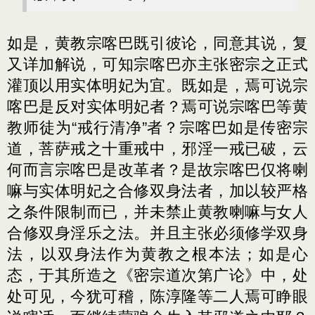
如是，黄教宗喀巴既引彼论，同意其说，复
又详加解说，可知宗喀巴亦主张密宗之正式
灌顶以用实体明妃为宜。既如是，焉可说宗
喀巴是反对实体明妃者？焉可说宗喀巴等黄
教师徒为“戒行清净”者？宗喀巴如是传密宗
道，菩萨戒之十重戒中，邪淫一戒已破，云
何而言宗喀巴是改革者？是故宗喀巴仅将喇
嘛与实体明妃之合修双身法者，加以较严格
之条件限制而已，并未禁止黄教喇嘛与女人
合修双身淫乐之法。并且主张必须修学双身
法，以双身法作为黄教之根本法；如是心
态，于其所造之《密宗道次第广论》中，处
处可见，今犹可稽，陈淳隆等二人焉可睁眼