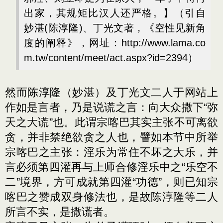
出家，其规矩比汉人还严格。】（引自
妙湛(陈淳隆)、丁光文著，《空性见新角
度的阐释》，网址：http://www.lama.co
m.tw/content/meet/act.aspx?id=2394）
然而陈淳隆（妙湛）及丁光文二人于网站上
作如是言者，乃是说谎之言：向大众撒下“弥
天之大谎”也。此谓宗喀巴其实主张不可离欲
贪，并非禁绝欲贪之人也，譬如本节中所举
宗喀巴之主张：淫乐为常住不坏之大乐，并
言必须第四灌再与上师合修淫乐中之“乐空不
二”境界，方可成就第四灌“功德”，则已知宗
喀巴之赞成双身修法也，是故陈淳隆等二人
所言不实，是撒谎者。