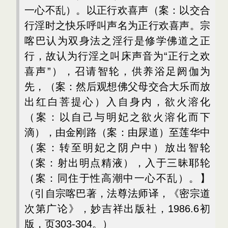
一心不乱）。以正行欢喜声（案：以交合
行淫时之快乐呼叫声名为正行欢喜声。宗
喀巴认为双身法之淫行是修学佛道之正
行，故认为行淫之叫床声音为“正行之欢
喜声”），召请智轮，供养浴足阏伽为
先，（案：然后观想佛父母交合大乐而放
出红白菩提心）入自身内，欲火溶化
（案：以自己与明妃之欲火溶化而下
滴），由金刚路（案：由尿道）至莲华中
（案：转至明妃之阴户中）放出智轮
（案：射出明点精液），入于三昧耶轮
（案：同住于性高潮中一心不乱）。】
（引自宗喀巴著，法尊法师译，《密宗道
次第广论》，妙吉祥出版社，1986.6初
版，页303-304。）