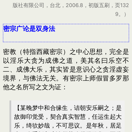
版社有限公司，台北，2006.8，初版五刷，页132
9。）
密宗广论是双身法
密教（特指西藏密宗）之中心思想，完全是
以淫乐大贪为成佛之道，美其名曰乐空不
二、成佛大乐，其实皆是意识心之贪淫虚妄
境界，与佛法无关。有密宗上师假冒多罗那
他之名所写之文为证：
【某晚梦中和合缘生，诘朝安乐嗣之；是
故御印觉受，契合真实智慧，任运生起大
乐，绮欤妙哉，不可思议。是年秋，居足