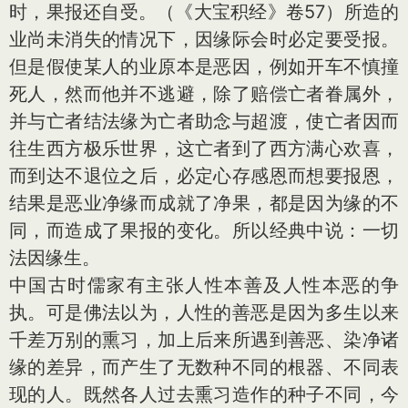
时，果报还自受。（《大宝积经》卷57）所造的
业尚未消失的情况下，因缘际会时必定要受报。
但是假使某人的业原本是恶因，例如开车不慎撞
死人，然而他并不逃避，除了赔偿亡者眷属外，
并与亡者结法缘为亡者助念与超渡，使亡者因而
往生西方极乐世界，这亡者到了西方满心欢喜，
而到达不退位之后，必定心存感恩而想要报恩，
结果是恶业净缘而成就了净果，都是因为缘的不
同，而造成了果报的变化。所以经典中说：一切
法因缘生。
中国古时儒家有主张人性本善及人性本恶的争
执。可是佛法以为，人性的善恶是因为多生以来
千差万别的熏习，加上后来所遇到善恶、染净诸
缘的差异，而产生了无数种不同的根器、不同表
现的人。既然各人过去熏习造作的种子不同，今