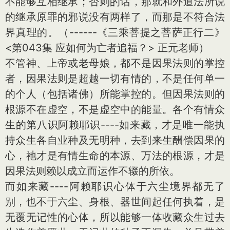
不能够互相继承；否则的话，那就和外道法所说
的继承原罪的邪说没有两样了，而那是不符合法
界真理的。（------《三乘菩提之菩萨正行二》
<第043集 应如何为亡者追福？> 正元老师）
不管神、上帝或老母娘，都不是因果法则的掌控
者，因果法则是超越一切有情的，不是任何单一
的个人（包括诸佛）所能掌控的。但因果法则的
根源不在虚空，不是虚空中的能量。各个有情众
生的第八识阿赖耶识----如来藏，才是唯一能执
持众生各自业种及无明种，去到来生酬偿因果的
心，祂才是有情生命的本源、万法的根源，才是
因果法则赖以成立而运作不辍的所依。
而如来藏----阿赖耶识心体于六尘境界都无了
别，也不于六尘、身根、器世间起任何执着，是
无覆无记性的心体，所以能够一体收藏众生过去