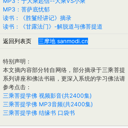
MP3：于大乘起信--大乘VS小乘
MP3：菩萨底忧郁
读书：《胜鬘经讲记》摘录
读书：《甘露法门》-解脱道与佛菩提道
返回列表页
三摩地 sanmodi.cn
特别声明：
本文摘内容部分转自网络，部分摘录于三乘菩提
系列讲座和佛法书籍，更深入系统的学习佛法请
参考点击：
三乘菩提学佛 视频影音(共2400集)
三乘菩提学佛 MP3音频(共2400集)
三乘菩提学佛 结缘书 口袋书