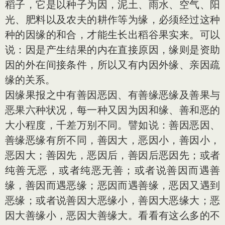
稻子，它是以种子为因，泥土、雨水、空气、阳
光、肥料以及农夫的耕作等为缘，必须经过这种
种的因缘的和合，才能生长出稻谷果实来。可以
说：因是产生结果的内在直接原因，缘则是资助
因的外在间接条件，所以又有内因外缘、亲因疏
缘的关系。
因缘果报之中有善因恶因、有善缘恶缘及善果与
恶果六种状况，每一种又因为因和缘、善和恶的
大小程度，千差万别不同。譬如说：善因恶因、
善缘恶缘有所不同，善因大，恶因小，善因小，
恶因大；善因先，恶因后，善因后恶因先；或者
纯善无恶，或者纯恶无善；或者说善因而遇善
缘，善因而遇恶缘；恶因而遇善缘，恶因又遇到
恶缘；或者说善因大恶缘小，善因大恶缘大；恶
因大善缘小，恶因大善缘大。看看有这么多的不