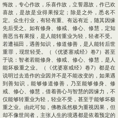
悔故，专心作故，乐喜作故，立誓愿故，作已欢
喜故，是故是业得果报定；除是之外，悉名不
定。众生行业，有轻有重、有远有近，随其因缘
先后受之。如有修身、修戒、修心、修慧，定知
善恶当有果报，是人能转重业为轻，轻者不受。
若遭福田，遇善知识，修道修善，是人能转后世
重罪，现世轻受。（《优婆塞戒经》卷7）甚至
于说：智者若能修身、修戒、修心、修慧，是人
能坏极重之业。（《优婆塞戒经》卷7）都是在
说明过去造作的业因并不是不能改变的，如果遇
到善知识，能够修道修善，乃至能够修身、修
戒、修心、修慧，借着善心与智慧的因缘力，不
仅能够转重业为轻，轻业不受，甚至于能够坏极
重之业。由此可知，佛教虽然极为重视因果，但
却不像世间者，主张人生的境遇都是依着预定的