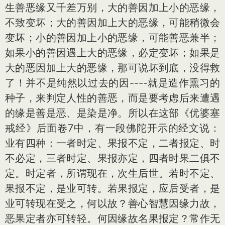
生善恶缘又千差万别，大的善因加上小的恶缘，
不致变坏；大的善因加上大的恶缘，可能稍微会
变坏；小的善因加上小的恶缘，可能善恶兼半；
如果小的善因遇上大的恶缘，必定变坏；如果是
大的恶因加上大的恶缘，那可说坏到底，没得救
了！并不是纯然以过去的因----就是造作熏习的
种子，来判定人性的善恶，而是要考虑后来遭遇
的缘是善是恶、是染是净。所以在这部《优婆塞
戒经》后面卷7中，有一段佛陀开示的经文说：
业有四种：一者时定、果报不定，二者报定、时
不必定，三者时定、果报亦定，四者时果二俱不
定。时定者，所谓现在，次生后世。若时不定、
果报不定，是业可转。若果报定，应后受者，是
业可转现在受之，何以故？善心智慧因缘力故，
恶果定者亦可转轻。何因缘故名果报定？常作无