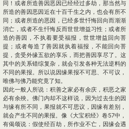
同！或者所造善因恶因已经经过多劫，那当然与
所造的善因恶因近在十百千生之内，也会有所不
同；或者所造的恶因，已经多世忏悔回向而渐渐
消亡，或者不生忏悔反而世世增益习性；或者所
造的善因，不执着要受福报，世世增益回向菩
提；或者每造了善因就执着福报，不能回向菩
提，贪受外缘五欲的享乐，而把善因享尽了。这
其中的关系错综复杂，就会引发各种无法逆料的
不同的果报。所以说因缘果报不可思、不可议，
唯佛与佛乃能究竟了知。
因此一般人所说：积善之家必有余庆，积恶之家
必有余殃。佛门内却不这样说，因为过去生的因
与缘有所不同，果报就不可思议，因缘有差别，
就会产生不同的果报。像《大宝积经》卷57中，
有偈颂说：假使经百劫，所作业不亡，因缘会遇