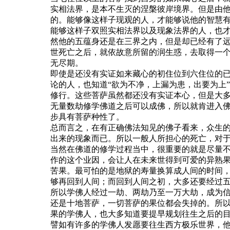
实相法界，是本不生灭的涅槃彼岸境界。但是由
的。能够像这样子现观的人，才能够说他的智慧
能够这样子双照实相法界以及现象法界的人，也
然他的五蕴身还是在三界之内，但是却已经有了
世死亡之后，就依故意所留的润生惑，去取得一
无尽期。
即使是还没有实证如来藏心的初住位到六住位的
论的人，也知道“欲为不净，上漏为患，出要为上
修行。这些菩萨虽然都还没有实证本心，但是大
无量数劫修学佛道之后可以成佛，所以就肯进入
步具有菩萨种性了。
总而言之，在有正确佛法知见的佛子看来，众生
出来的现象而已。所以一般人所担心的死亡，对
当然在佛道的修学过程当中，很重要的就是尽量
作的这个业因，会让人在未来世得到可爱的异熟
苦果。最可怕的是地狱的寿量换算成人间的时间
够再回到人间；而回到人间之初，大多还要经过
所以学佛人经过一劫、两劫乃至一万大劫，成为
还是十地菩萨，一切菩萨的果位都会失掉的。所
果的学佛人，也大多知道要提早规划往生之后的
譬如有许多的学佛人发愿要往生西方极乐世界，