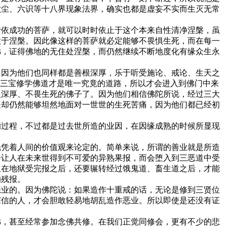
六尘、六识等十八界现象法界，确实也都是虚妄不实而生灭无常
转依成功的菩萨，就可以时时依止于这个本来自性清净涅槃，虽
住于涅槃。因此像这样的菩萨就必定能够不畏惧生死，而在每一
佛，证得佛地的无住处涅槃，而仍然继续不断地度化有缘众生永
，因为他们也同样都是善根深厚，乐于听受施论、戒论、生天之
依三宝修学佛道才是唯一究竟的道路，所以才会进入到佛门中来
根深厚、不畏生死的佛子了。因为他们相信佛陀所说，经过三大
是却仍然能够坦然地面对一世世的生死苦痛，因为他们都已经初
的过程，不过都是过去世所造的业因，在因缘成熟的时候所显现
光凭着人间的价值观来论定的。简单来说，所谓的善业就是所造
会让人在未来世得到不可爱的异熟果报，而会堕入到三恶道中受
且在地狱受完报之后，还要辗转经过饿鬼道、畜生道之后，才能
的残报。
恶业的。因为佛陀说：如果造作十重戒的话，无论是修到三贤位
深信的人，才会胆敢轻易地胡乱造作恶业。所以即使是还没有证
佛，甚至经常参加念佛共修。在我们正觉同修会，更有不少的悲