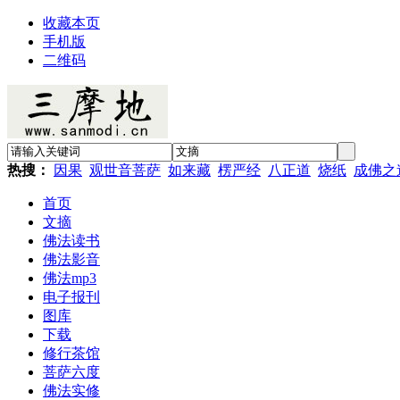
收藏本页
手机版
二维码
热搜：
因果
观世音菩萨
如来藏
楞严经
八正道
烧纸
成佛之
首页
文摘
佛法读书
佛法影音
佛法mp3
电子报刊
图库
下载
修行茶馆
菩萨六度
佛法实修