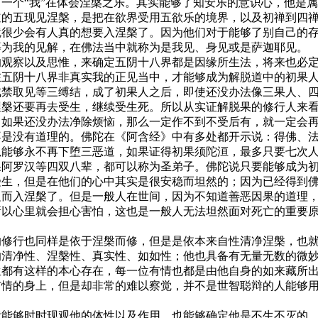
一个“我”在体会涅槃之乐。其实能够了知安乐的意识心，他是
道的五现见涅槃，是把在欲界受用五欲乐的境界，以及初禅到四
就很少会有人真的想要入涅槃了。因为他们对于能够了别自己的
等为我的见解，在佛法当中就称为是我见、身见或是萨迦耶见。
的观察以及思惟，来确定五阴十八界都是因缘所生法，将来也必
在五阴十八界非真实我的正见当中，才能够成为解脱道中的初果
戒禁取见等三缚结，成了初果人之后，即使还没办法像三果人、
涅槃还要再去受生，继续受生死。所以从实证解脱果的修行人来
，如果还没办法净除烦恼，那么一定作不到不受后有，就一定会
不是没有道理的。佛陀在《阿含经》中有多处都开示说：得佛、
以能够永不再下堕三恶道，如果证得初果须陀洹，最多只要七次
果阿罗汉等四双八辈，都可以称为圣弟子。佛陀说只要能够成为
受生，但是在他们的心中其实是很安稳而坦然的；因为已经得到
边而入涅槃了。但是一般人在世间，因为不知道善恶因果的道理
所以心里就会担心害怕，这也是一般人无法坦然面对死亡的重要
的修行也同样是依于涅槃而修，但是是依本来自性清净涅槃，也
的清净性、涅槃性、真实性、如如性；他也具备有无量无数的微
生都有这样的本心存在，每一位有情也都是由他自身的如来藏所
有情的身上，但是却非常的难以察觉，并不是世智聪辩的人能够
就能够时时现观他的体性以及作用，也能够确定他是不生不灭的