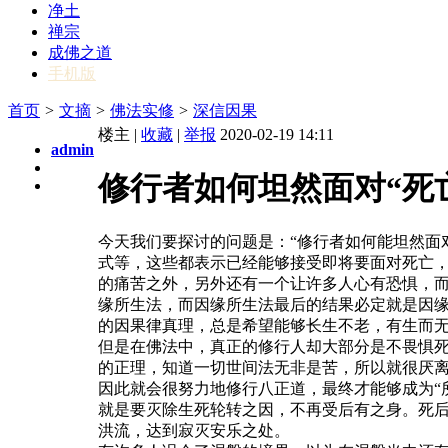
净土
禅宗
成佛之道
手机版
首页
>
文摘
>
佛法实修
>
深信因果
楼主 |
收藏
|
举报
2020-02-19 14:11
admin
修行者如何坦然面对“死
今天我们要探讨的问题是：“修行者如何能坦然面
式等，这些都表示已经能够接受即将要面对死亡
的痛苦之外，另外还有一个让许多人心有恐惧，
缘所生法，而因缘所生法最后的结果必定就是因
的因果律真理，总是希望能够长生不老，有生而
但是在佛法中，真正的修行人却大部分是不畏惧
的正理，知道一切世间法无非是苦，所以就很厌
因此就会很努力地修行八正道，最终才能够成为“
就是要灭除生死轮转之因，不再受后有之身。死
洪流，达到寂灭安乐之处。