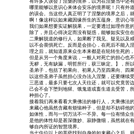
有许多人误会了涅槃的境界，以为在涅槃当中还有
哪里能够以意识心来体会安乐的境界呢！只有外
的误会。当这些人真正明了了涅槃的境界之后，
啊！像这样以如来藏因缘所生的五蕴身、意识心
我们如果想要实证解脱果，一定要透过如理作意
除了，并且心得决定而没有疑惑，能够如实安住
二乘解脱道的修行人，如果断了我见、疑见以及
以不会畏惧死亡。反而是会挂心，在死后不能入
理之后，就知道原来众生本来都是在轮转生死的
但是从另一个角度来说，一般人对死亡的担心也
无秽，无有缺漏，明哲所行，获三昧定。】，所
圣弟子，包括了初果向、初果人乃至四果向、四
以这些圣弟子虽然担心没办法入涅槃，还要继续
三恶道，最多只要七次人天往还，就可以究竟苦
己会不会下堕到地狱、饿鬼道或畜生道去受苦，
种担心了。
接着我们再来看看大乘佛法的修行人，大乘佛法
来藏心他虽然含藏有烦恼种子，但是却不妨碍他
如体性，而与一切万法不一不异。每一位有情众
是他的体性却是甚深微妙、寂静微细，虽然就在
够自内所证的智慧境界。
当七住位以上的菩萨找到自身的如来藏心之后，