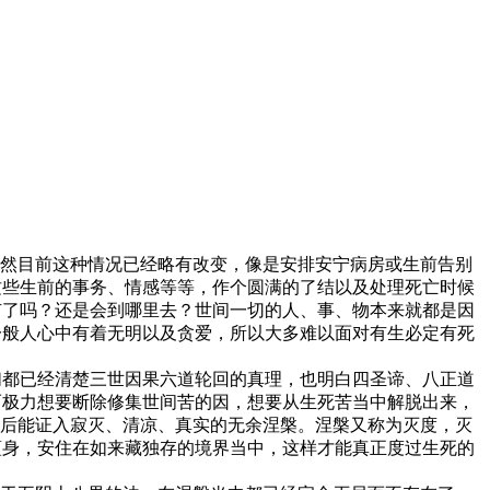
当然目前这种情况已经略有改变，像是安排安宁病房或生前告别
这些生前的事务、情感等等，作个圆满的了结以及处理死亡时候
有了吗？还是会到哪里去？世间一切的人、事、物本来就都是因
一般人心中有着无明以及贪爱，所以大多难以面对有生必定有死
们都已经清楚三世因果六道轮回的真理，也明白四圣谛、八正道
而极力想要断除修集世间苦的因，想要从生死苦当中解脱出来，
死后能证入寂灭、清凉、真实的无余涅槃。涅槃又称为灭度，灭
蕴身，安住在如来藏独存的境界当中，这样才能真正度过生死的