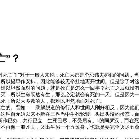
亡”？
对死亡？”对于一般人来说，死亡大都是个忌讳去碰触的问题，
，所以提早作安排，因此能够较无牵挂地离开世间。但是除了对
而难以坦然面对的问题，就是死亡是怎么一回事？死亡之后就没
缘灭，所以生命既然有生，那么必定就会有死的一天。但是因为
无死；所以大多数的人，都难以坦然地面对死亡。
死亡的。譬如：二乘解脱道的修行人和世间人刚好相反，因为他
离这种自无始以来不断在三界当中生死轮转、头出头没的状态，
所作已办，梵行已立，生死已尽，不受后有。”的阿罗汉，而在
后不再像一般凡夫，又出生另一个五蕴身，也就是要完全灭尽五