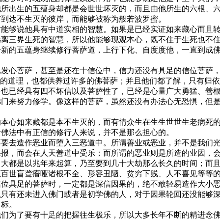
他所出生的五蕴身却都是会世世坏灭的，而且由他所生的六根、
有到达不生灭的彼岸，而能够被称为般若波罗蜜。
才能够说他具有中道实相的智慧。如果是已经实证如来藏心而且
远离三界生死的智慧，所以他能够现观本心，既不住于生死也不
个新的五蕴身继续修行菩萨道，上行下化、自度度他，一直到成
已发心菩萨，甚至是还在十信位中，信力还没有具足的信位菩萨
”的道理，也都供养过许多的佛菩萨；并且他们都了解，只有归
多也已经具有四不坏信以及菩萨性了，已经是心量广大勇猛、善
佛门来努力修学。像这样的菩萨，虽然还没有办法心无恐惧，但
的本心如来藏都是本不生灭的，而有情众生在生生世世生老病死
于佛法中有正信的修行人来说，并不是那么担心的。
不要去造作恶业而堕入三恶道中。所谓善业或恶业，并不是我们
果报，而会在人天善道中受乐；而所谓的恶业则是所造的业因，
，大都是以兆年来起算，乃至要到几十大劫那么长久的时间；而
五百世盲聋瘖哑诸根不全、形容丑陋、贫穷下贱、人不喜见等等
信位具足的菩萨时，一定都是深信因果的，绝不敢轻易造作大小
以只有还未进入佛门或者是初学佛的人，对于因果轮回还没能够
目标。
他们为了要有十足的把握往生极乐，所以大多长年不断的精进念