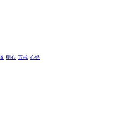
道
明心
五戒
心经