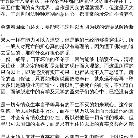
属于五阴十八界的法，在涅槃当中都已经完全灭尽而不存在了，
禅等五种世间的有为境界，当作是真实的涅槃境界，但这是天大
存在、了别世间法种种差别的意识心，都非常的珍爱而不肯弃舍
定会随着因缘而坏灭，要能够把这种以五阴为我的错误见解给断
人。
四果人一样有能力可以入涅槃，但是他们已经能够看穿生死，所
看，一般人对死亡的担心真的是没有道理的，因为懂了佛法的道
再去受生的，那有什么好担心的呢！
法、僧、戒等，四不坏信的圣弟子，因为能够【信贤圣戒，清净
人天往还，就必定能够断尽烦恼的现行而入涅槃。而这里所谓的
初果向以上，即使还没有实证初果，也都从此不入三恶道了。所
佛陀的金口保证，只要如佛所说而依教奉行，就永远不会再下堕
，大多只是随顺业习而造业，所以到了要死亡的时候，不知道自
原因。而解脱道中的有学及无学的圣弟子们的心中，已经没有这
就是一切有情众生本自平等具有的不生不灭的如来藏心。这个如
妙功德，所以能够出生万法，而在一切万法的上面显现出他的真
出生，才会有有情众生的存在，所以说他是一切有情的根本。但
用寻思可以测知的境界，而是只有七住位以上的真实义菩萨才能
，是从无始以来就一直存在着，不曾有一刻中断过，所以说他是