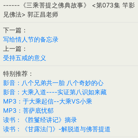
------《三乘菩提之佛典故事》 <第073集 竿影
见佛法> 郭正昌老师
下一篇：
写给情人节的备忘录
上一篇：
受持五戒的意义
特别推荐：
影音：八个兄弟共一胎 八个奇妙的心
影音：大乘入道----实证第八识如来藏
MP3：于大乘起信--大乘VS小乘
MP3：菩萨底忧郁
读书：《胜鬘经讲记》摘录
读书：《甘露法门》-解脱道与佛菩提道