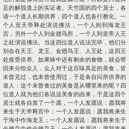
足的解脱道上的实证者。天竺国的四个居士，各
请一个道人长期供养，四个道人也各行教化。一
个人至天帝释处演说佛法，一个人则到海龙王
宫，另外一个人到金翅鸟所，一个人到皇帝人王
之处演说佛法。当这四位道人说法完毕，他们分
别会在天王、龙王、金翅鸟王、人王处，这四王
处接受供养。如果钵中还有剩余的食物，就会带
回来分给众人，众人对于这百味具足的美食，皆
未曾见过，也未曾使用过，于是各自问所供养的
道人：这个未曾食过的美食是从哪里来的呢？四
位道人就为他们各说这美食的由来，于是这四个
居士就各自发了一个愿，一个人发愿说：愿我将
来生于天帝释宫中；一个人发愿说：愿我将来生
于海中作海龙王；一个人发愿说：愿我将来生于
金翅鸟中作金翅鸟王；一个人发愿说：愿我将来