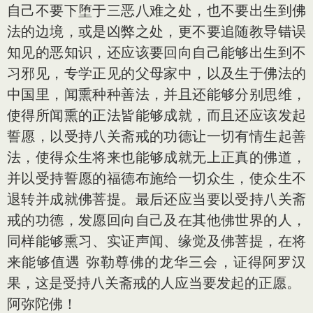
自己不要下堕于三恶八难之处，也不要出生到佛
法的边境，或是凶弊之处，更不要追随教导错误
知见的恶知识，还应该要回向自己能够出生到不
习邪见，专学正见的父母家中，以及生于佛法的
中国里，闻熏种种善法，并且还能够分别思维，
使得所闻熏的正法皆能够成就，而且还应该发起
誓愿，以受持八关斋戒的功德让一切有情生起善
法，使得众生将来也能够成就无上正真的佛道，
并以受持誓愿的福德布施给一切众生，使众生不
退
转
并成就佛菩提。最后还应当要以受持八关斋
戒的功德，发愿回向自己及在其他佛世界的人，
同样能够熏习、实证声闻、缘觉及佛菩提，在将
来能够值遇 弥勒尊佛的龙华三会，证得阿罗汉
果，这是受持八关斋戒的人应当要发起的正愿。
阿弥陀佛！