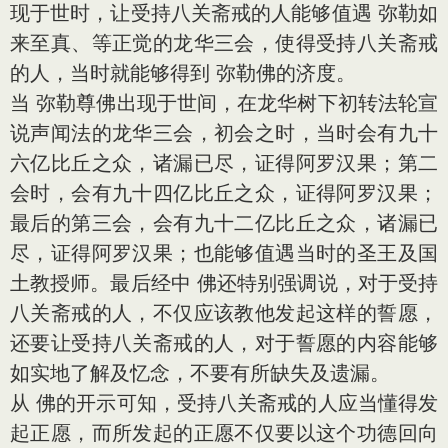
现于世时，让受持八关斋戒的人能够值遇 弥勒如
来至真、等正觉的龙华三会，使得受持八关斋戒
的人，当时就能够得到 弥勒佛的济度。
当 弥勒尊佛出现于世间，在龙华树下初
转法轮
宣
说声闻法的龙华三会，初会之时，当时会有九十
六亿比丘之众，诸漏已尽，证得阿罗汉果；第二
会时，会有九十四亿比丘之众，证得阿罗汉果；
最后的第三会，会有九十二亿比丘之众，诸漏已
尽，证得阿罗汉果；也能够值遇当时的圣王及国
土教授师。最后经中 佛还特别强调说，对于受持
八关斋戒的人，不仅应该教他发起这样的誓愿，
还要让受持八关斋戒的人，对于誓愿的内容能够
如实地了解及忆念，不要有所缺失及遗漏。
从 佛的开示可知，受持八关斋戒的人应当懂得发
起正愿，而所发起的正愿不仅要以这个功德回向