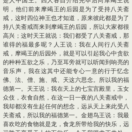
是人中国王。四人各自介绍完毕后向摩竭王说
明，他们前来摩竭王的后园是为了受持八关斋
戒，这时四位神王也才知道，原来彼此都是为了
持八关斋戒而来到摩竭王的后园，所以大家都很
高兴；这时天王就说：我们都受了八关斋戒，那
谁得的福最多呢？人王说：我在人间行八关斋
戒，摩竭王的后园外，就是可以引起我心中贪欲
的种种五欲之乐，乃至耳旁就可以听闻到响亮的
音乐声，我在这其中还能专心一意的行于忆念
佛、法、僧、施、戒、天这六思念。所以我的福
德第一。天王说：我在天上的七宝宫殿里，玉女
众伎，衣食自然，在这一日一夜的八关斋戒中，
我却都没有生起任何的想念，远从天上来此受八
关斋戒，所以我的福德第一。金翅鸟王说：我最
喜欢吃的食物就是龙，食龙所带给我的快乐，远