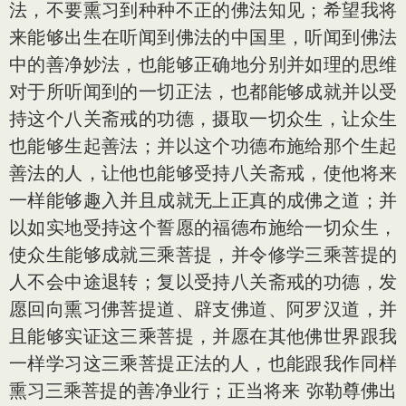
法，不要熏习到种种不正的佛法知见；希望我将
来能够出生在听闻到佛法的中国里，听闻到佛法
中的善净妙法，也能够正确地分别并如理的思维
对于所听闻到的一切正法，也都能够成就并以受
持这个八关斋戒的功德，摄取一切众生，让众生
也能够生起善法；并以这个功德布施给那个生起
善法的人，让他也能够受持八关斋戒，使他将来
一样能够趣入并且成就无上正真的成佛之道；并
以如实地受持这个誓愿的福德布施给一切众生，
使众生能够成就三乘菩提，并令修学三乘菩提的
人不会中途退
转
；复以受持八关斋戒的功德，发
愿回向熏习佛菩提道、辟支佛道、阿罗汉道，并
且能够实证这三乘菩提，并愿在其他佛世界跟我
一样学习这三乘菩提正法的人，也能跟我作同样
熏习三乘菩提的善净业行；正当将来 弥勒尊佛出