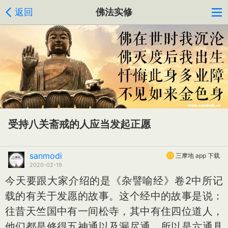
返回
佛法实修
受持八关斋戒的人应当发起正愿
sanmodi
三摩地 app 下载
2020-02-19
今天要跟大家介绍的是《杂譬喻经》卷2中所记
载的有关于发愿的故事。这个经中的故事是说：
往昔天竺国中有一间松寺，其中有住四位道人，
他们都是修得五神通以及漏尽通，所以是六通具