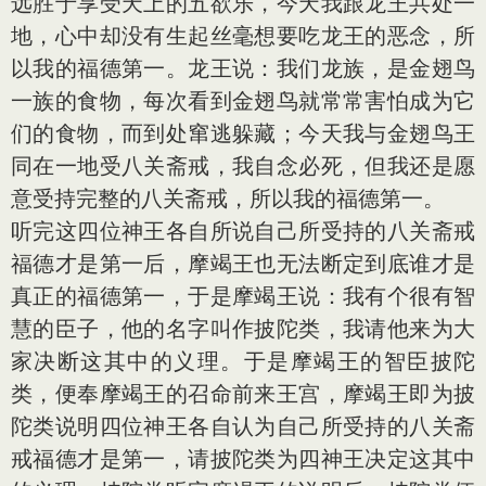
远胜于享受天上的五欲乐，今天我跟龙王共处一
地，心中却没有生起丝毫想要吃龙王的恶念，所
以我的福德第一。龙王说：我们龙族，是金翅鸟
一族的食物，每次看到金翅鸟就常常害怕成为它
们的食物，而到处窜逃躲藏；今天我与金翅鸟王
同在一地受八关斋戒，我自念必死，但我还是愿
意受持完整的八关斋戒，所以我的福德第一。
听完这四位神王各自所说自己所受持的八关斋戒
福德才是第一后，摩竭王也无法断定到底谁才是
真正的福德第一，于是摩竭王说：我有个很有智
慧的臣子，他的名字叫作披陀类，我请他来为大
家决断这其中的义理。于是摩竭王的智臣披陀
类，便奉摩竭王的召命前来王宫，摩竭王即为披
陀类说明四位神王各自认为自己所受持的八关斋
戒福德才是第一，请披陀类为四神王决定这其中