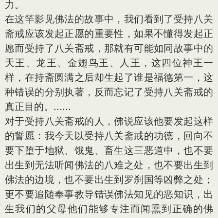
力。
在这竿影见佛法的故事中，我们看到了受持八关
斋戒应该发起正愿的重要性，如果不懂得发起正
愿而受持了八关斋戒，那就有可能如同故事中的
天王、龙王、金翅鸟王、人王，这四位神王一
样，在持斋圆满之后却生起了谁是福德第一，这
种错误的分别执著，反而忘记了受持八关斋戒的
真正目的。......
对于受持八关斋戒的人，佛说应该他要发起这样
的誓愿：我今天以受持八关斋戒的功德，回向不
要下堕于地狱、饿鬼、畜生这三恶道中，也不要
出生到无法听闻佛法的八难之处，也不要出生到
佛法的边境，也不要出生到罗刹国等凶弊之处；
更不要追随奉事教导错误佛法知见的恶知识，出
生我们的父母他们能够专注而闻熏到正确的佛