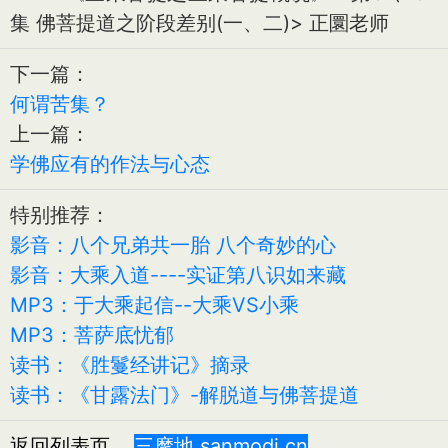
集 佛菩提道之阶段差别(一、二)> 正圜老师
下一篇：
何谓苦集？
上一篇：
学佛应有的作法与心态
特别推荐：
影音：八个兄弟共一胎 八个奇妙的心
影音：大乘入道----实证第八识如来藏
MP3：于大乘起信--大乘VS小乘
MP3：菩萨底忧郁
读书：《胜鬘经讲记》摘录
读书：《甘露法门》-解脱道与佛菩提道
返回列表页
三摩地 sanmodi.cn