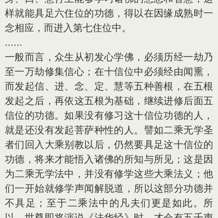
样就能具足六住位的功德，得以在因缘成熟时一
念相应，而进入第七住位中。
......
一般而言，众生从初发心学佛，必须历经一劫乃
至一万劫修集信心；在十信位中必须经由闻熏，
而发起信、进、念、定、慧等五种善根，在五根
发起之后，再依这五根为基础，继续进修后面五
信位的功德。如果没有修习这十信位功德的人，
就是还没有发起菩萨种性的人。譬如二乘无学圣
者们回入大乘别教以后，仍然要具足这十信位的
功德，将来才能悟入诸佛的所知与所见；这是因
为二乘无学法中，并没有修学这些大乘法义；他
们一开始就修学声闻解脱道，所以这部分功德并
不具足；至于二乘法中的凡夫们更是如此。所
以，世尊即将演说《法华经》时，才会有五千声