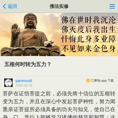
返回
佛法实修
五根何时转为五力？
sanmodi
三摩地 app 下载
2020-02-19
菩萨在证悟菩提之前，必须先将十信位的五根转
变为五力，并且在深心中发起菩萨种性，努力闻
熏亲证菩提所必须具备的功夫与知见，使自己在
身、口、意行上能够学习诸佛的慈悲和智慧；这