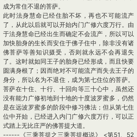
成为常住不退的菩萨。
此时法身慧命已经住胎不坏，再也不可能流产
了，从此以后就可以开始内门广修六度万行。由
于法身慧命已经出生而确定不会流产，所以可以
加快胎身的生长而安住于佛子住中，除非没有诸
佛菩萨等善知识摄受，否则就永远不会再退失
了。这时就如同王子的胎身已经形成，而且快要
圆满身根了；因而绝对不可能流产而失去王子的
身分，所以名为不退住，成为第七住位的菩萨。
菩萨在十住、十行、十回向等三十心中，虽然还
没有能力广修初地到十地的十度波罗蜜多，仍然
是在远波罗蜜多的阶段中修习佛法；但从第七住
位中开始，已经进入内门广修六度万行，可以正
式踏上无比庄严的佛菩提大道。
------《三乘菩提之三乘菩提概说》 <第51、52