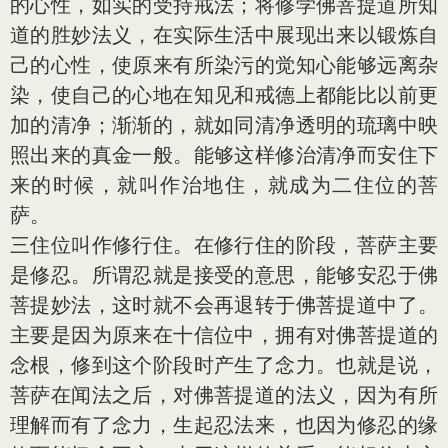
的心性，如实的受持戒法；将修学佛菩提道所知
道的胜妙法义，在实际生活中展现出来以锻炼自
己的心性，使原来有所染污的觉知心能够远离杂
染，使自己的心地在知见和戒德上都能比以前更
加的清净；渐渐的，就如同清净透明的琉璃中映
照出来的真金一般。能够这样修治清净而安住下
来的时候，就叫作治地住，就成为二住位的菩
萨。
三住位叫作修行住。在修行住的阶段，菩萨主要
是修忍。所谓忍就是接受的意思，能够安忍于佛
菩提妙法，这时就不会再退转于佛菩提道中了。
主要是因为原来在十信位中，拥有对佛菩提道的
念根，修到这个阶段时产生了念力。也就是说，
菩萨在闻法之后，对佛菩提道的法义，因为有所
理解而有了念力，生起忍法来，也因为修忍的缘