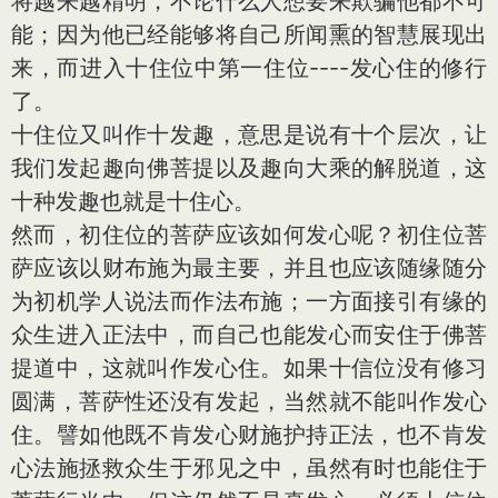
将越来越精明，不论什么人想要来欺骗他都不可
能；因为他已经能够将自己所闻熏的智慧展现出
来，而进入十住位中第一住位----发心住的修行
了。
十住位又叫作十发趣，意思是说有十个层次，让
我们发起趣向佛菩提以及趣向大乘的解脱道，这
十种发趣也就是十住心。
然而，初住位的菩萨应该如何发心呢？初住位菩
萨应该以财布施为最主要，并且也应该随缘随分
为初机学人说法而作法布施；一方面接引有缘的
众生进入正法中，而自己也能发心而安住于佛菩
提道中，这就叫作发心住。如果十信位没有修习
圆满，菩萨性还没有发起，当然就不能叫作发心
住。譬如他既不肯发心财施护持正法，也不肯发
心法施拯救众生于邪见之中，虽然有时也能住于