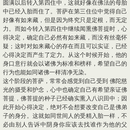
圆满以后转入第四住中，这就好像在佛法的母胎
中已经入胎而住了。菩萨在第三住位中觉得自己
好像有如来藏，但是因为终究只是定根，而无定
力。而如今转入第四住中继续闻熏佛菩提时，心
得决定，确定自己必然有如来藏，而没有丝毫怀
疑；这时对如来藏心的存在而且可以实证，已经
心得决定而产生了定力。从这个时候开始，他的
身口意行就会以诸佛为标准和榜样，希望自己的
行为也能如同诸佛一样清净无染。
这个阶段的菩萨，常常会感觉到自己受到 佛陀慈
光的摄受和护念，心中也确定自己有希望亲证佛
菩提，佛菩提的种子已经确实熏入八识田中；因
此开始心得决定，绝对不会想要改变自己是佛弟
子的身分。这就如同世间人的受精入胎一样，不
必由别人告诉中阴身你应该去找谁作为他的父