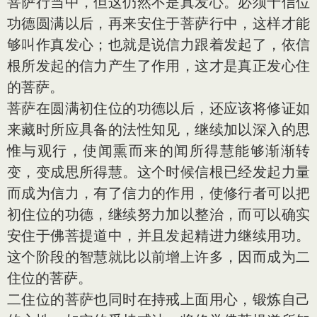
菩萨行当中，但这仍然不是真发心。必须十信位
功德圆满以后，再来安住于菩萨行中，这样才能
够叫作真发心；也就是说信力跟着发起了，依信
根所发起的信力产生了作用，这才是真正发心住
的菩萨。
菩萨在圆满初住位的功德以后，还应该将修证如
来藏时所应具备的法性知见，继续加以深入的思
惟与观行，使闻熏而来的闻所得慧能够渐渐转
变，变成思所得慧。这个时候信根已经发起力量
而成为信力，有了信力的作用，使修行者可以把
初住位的功德，继续努力加以整治，而可以确实
安住于佛菩提道中，并且发起精进力继续用功。
这个阶段的智慧就比以前增上许多，因而成为二
住位的菩萨。
二住位的菩萨也同时在持戒上面用心，锻炼自己