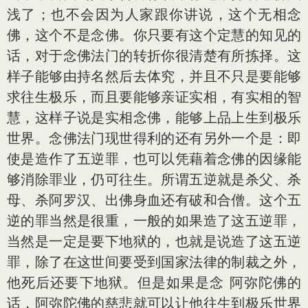
浅了；也不会因为人家跟你讲说，这个无相念
佛，这个不是念佛。你只要有这个定慧的知见的
话，对于念佛法门的转折你很清楚有所拣择。这
样子能够由持名然后去体究，并且不只是要能够
求往生极乐，而且要能够亲证实相，有实相的智
慧，这样子说是实相念佛，能够上品上生到极乐
世界。念佛法门现世得利的还有另外一个是：即
使是造作了五逆罪，也可以凭藉着念佛的因缘能
够消除罪业，仍可往生。所谓五逆就是杀父、杀
母、杀阿罗汉、出佛身血还有破和合僧。这个五
逆的罪当然是很重，一般的如果造了这五逆罪，
当然是一定是要下地狱的，也就是说造了这五逆
罪，除了在这世间要受到国家法律的制裁之外，
他死后还要下地狱。但是如果是念 阿弥陀佛的
话，阿弥陀佛的慈悲就可以让他往生到极乐世界