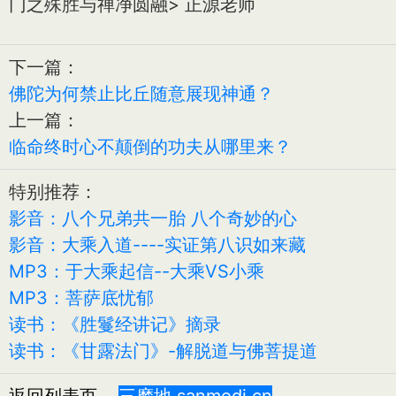
门之殊胜与禅净圆融> 正源老师
下一篇：
佛陀为何禁止比丘随意展现神通？
上一篇：
临命终时心不颠倒的功夫从哪里来？
特别推荐：
影音：八个兄弟共一胎 八个奇妙的心
影音：大乘入道----实证第八识如来藏
MP3：于大乘起信--大乘VS小乘
MP3：菩萨底忧郁
读书：《胜鬘经讲记》摘录
读书：《甘露法门》-解脱道与佛菩提道
返回列表页
三摩地 sanmodi.cn