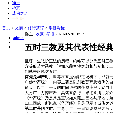
净土
禅宗
成佛之道
手机版
首页
>
文摘
>
修行茶馆
>
学佛释疑
楼主 |
收藏
|
举报
2020-02-20 18:17
admin
五时三教及其代表性经
世尊一生弘护正法的历程，约略可以分为五时三
方等般若大乘教，说如来藏空性之总相与别相；
们就来略说这五时。
首先是华严时
。世尊在菩提伽耶道场树下，成就
广佛华严经》，内容主要是以别教菩萨及诸佛的
诸天，以二十一天的时间说佛的莲华庄严；始自
大方广；万德庄严，具诸菩萨行，果德圆满，如
《华严经》乃是具足宣说如来藏之因地与果地，
四土圆成；所以说《华严经》具足显示了成佛之
第二时是阿含时
。世尊于二十一日宣说华严之后