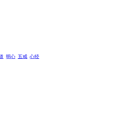
道
明心
五戒
心经