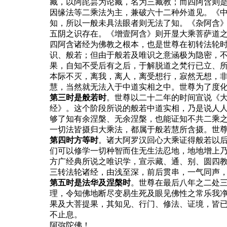
藏，以阿毘昙为论藏，名为三藏教；而四阿含则
因缘法等二乘法为主，兼破六十二种外道见。《
知，所以一般未具法眼者则无法了知。《杂阿含
五阴之识存在。《增壹阿含》则开显大乘菩萨道
四阿含诸经为佛教之根本，也是世尊在初转法轮
识、般若；但由于般若及唯识之意涵极为隐密，
果，自知不受后有之后，于解脱道之梵行已立、
本际不灭，离我，离人，离受想行，寂然无想，
慧，当然就无法入于中道实相之中。世尊为了度
第三时是般若时
。世尊以二十二年的时间宣说《
经》。这个阶段所说的般若中道实相，乃是说人
够了知有余涅槃、无余涅槃，也能证知不共二乘
一切法皆摄归大乘法，都属于般若慧所含摄。世
第四时方等时
。诸大阿罗汉回心大乘证得般若以
们可以修学一切种智而住无生法忍地，地地增上
方广经典所说之唯识学，宣示藏、通、别、圆四
三转法轮诸经，由浅至深，前后贯串，一气同声
第五时是法华及涅槃时
。世尊在最后八年之二处
理，令知佛地断尽变易生死及眼见佛性之常乐我
果及大菩提果，其知见、行门、修法、证境，皆
不止息。
阿弥陀佛！