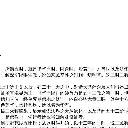
典
教。所谓五时，就是指华严时、阿含时、般若时、方等时以及法
三时解深密经唯识教，说如来藏空性之别相一切种智。这三时三
无上正等正觉以后，在二十一天之中，对诸大菩萨众及人间根器
自证圣智境界为主。《华严经》的妙旨乃是五时三教之第一时，
十信凡夫位，终至究竟佛地之修证；内自心地无量三昧，外至十
众色莲华，悉皆具足，所以名为华严。
兼摄三乘解脱果，显示藏识法界之无尽缘起，以及菩萨五十二阶
道，是佛教中一切行者所应当知解及修证者。
，到鹿野苑度五比丘；从这时候开始，以十二年的时间，说三藏