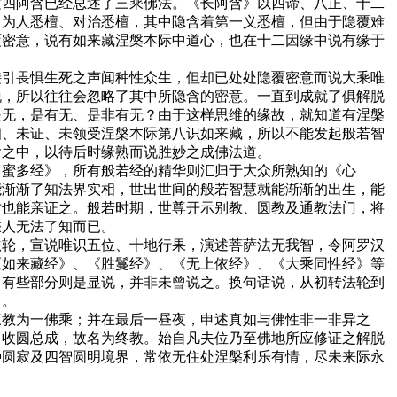
这四阿含已经总述了三乘佛法。《长阿含》以四谛、八正、十二
、为人悉檀、对治悉檀，其中隐含着第一义悉檀，但由于隐覆难
覆密意，说有如来藏涅槃本际中道心，也在十二因缘中说有缘于
接引畏惧生死之声闻种性众生，但却已处处隐覆密意而说大乘唯
脱，所以往往会忽略了其中所隐含的密意。一直到成就了俱解脱
是无，是有无、是非有无？由于这样思维的缘故，就知道有涅槃
知、未证、未领受涅槃本际第八识如来藏，所以不能发起般若智
含之中，以待后时缘熟而说胜妙之成佛法道。
罗蜜多经》，所有般若经的精华则汇归于大众所熟知的《心
能渐渐了知法界实相，世出世间的般若智慧就能渐渐的出生，能
时也能亲证之。般若时期，世尊开示别教、圆教及通教法门，将
乘人无法了知而已。
法轮，宣说唯识五位、十地行果，演述菩萨法无我智，令阿罗汉
《如来藏经》、《胜鬘经》、《无上依经》、《大乘同性经》等
，有些部分则是显说，并非未曾说之。换句话说，从初转法轮到
了。
三教为一佛乘；并在最后一昼夜，申述真如与佛性非一非异之
》收圆总成，故名为终教。始自凡夫位乃至佛地所应修证之解脱
种圆寂及四智圆明境界，常依无住处涅槃利乐有情，尽未来际永