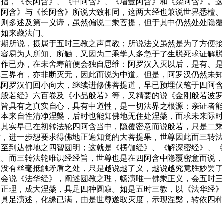
是指，《长阿含》、《中阿含》、《增壹阿含》和《杂阿含》。
中阿含》与《长阿含》所说大致相同，这两大经也兼说世界悉檀
》则多述及第一义谛，虽然偏说二乘菩提，但于其中仍然处处隐
之如来藏法门。
时期所说，摄属于五时三教之声闻教；所说法义虽然是为了方便
不容易为人所知、所触，又因为二乘学人多急于了生脱死求证解
所作已办，在未舍寿前便会独自思维：阿罗汉入灭以后，是有、
非三界有，亦非断灭无，因此而说为中道。但是，阿罗汉仍然未
化阿罗汉们回小向大，继续进修佛菩提道，早已预埋伏笔于四阿
大般若经》六百卷及《小品般若》等，又精要的说《金刚般若波
人皆具有之真实自心，具有中道性，是一切法界之根源；亲证者
之本来自性清净涅槃，后时也能知佛地无住处涅槃，而求未来际
尊其实早已在初转法轮四阿含当中，隐覆密意而说般若，只是二
后，进一步想要求得佛地正遍知觉的大菩提果，世尊因此而三转
乃至到达佛地之四智圆明；这就是《楞伽经》、《解深密经》、
教。而三转法轮唯识经经旨，世尊也是在四阿含中隐覆密意而说
，没有丝毫抵触矛盾之处，只是越说越了义，越说越究竟胜妙罢
三会说《法华经》，阐述圆教之理，畅演唯一佛乘正义，会五时
净正理，成大涅槃，具足四种圆寂。如是五时三教，以《法华经
已具足演述，化缘已满，由是世尊遂取灭度，示现涅槃，
转
依四