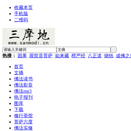
收藏本页
手机版
二维码
热搜：
因果
观世音菩萨
如来藏
楞严经
八正道
烧纸
成佛之
首页
文摘
佛法读书
佛法影音
佛法mp3
电子报刊
图库
下载
修行茶馆
菩萨六度
佛法实修