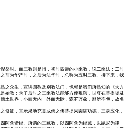
华涅槃时。而三教则是指，初时四谛的小乘教，说二乘法；二时
教之前为华严时，之后为法华时，总称为五时三教。接下来，我
成熟之众生，宣讲圆教及别教法门，也就是我们所熟知的《大方
也是始教；为了后时之三乘教法能够方便敷演，世尊在菩提场及
方佛土世界，小而无内，外而无际，森罗万象，靡所不包，故名
位之修证，宣示果地究竟成佛之佛菩提果圆满功德，三身应化，
教四阿含诸经。所谓的三藏教，以四阿含为经藏，以毘尼为律