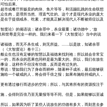
的可怕后果。
将超市或餐厅所贩卖的肉块、鱼片等等，和活蹦乱跳的生命联想
吃众生肉，是理所当然、理直气壮的。这个才是现代杀业的庞大
还是在于提倡戒杀、吃素，才能真正解决现代人不断被癌症以及
智度论》的偈语说：诸余罪中，杀业最重；诸功德中，‘放
法和世尊是完全一样的。我们来看一下《大智度论》当中的说
修诸福德，而无不杀生戒，则无所益。……以是故，知诸余罪
】（《大智度论》卷十三）
一般众生也没有足够的智慧以及福德来找到祂；所以就会非常宝
第一的，而杀业的恶果也同样是最为重大的。所以，我们在放生
的事业，这样作不但没有功德，反而是有过失的。
世尊说：譬如我们为了身命而耕种，随著种子成长，最后能够获
布施给一个破戒的人，将会得千倍之报；如果布施给持戒的人，
，更有透过修行而进步的空间；所以，与其将所有的资源投注于
布施，会得到百倍乃至无量报等等不同。但是，如果能够以至诚
。所以，如果因为听了某些人说放生的功德有多大，而刻意去参