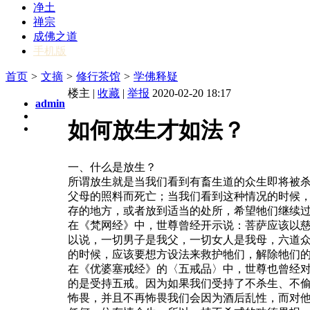
净土
禅宗
成佛之道
手机版
首页
>
文摘
>
修行茶馆
>
学佛释疑
楼主 |
收藏
|
举报
2020-02-20 18:17
admin
如何放生才如法？
一、什么是放生？
所谓放生就是当我们看到有畜生道的众生即将被
父母的照料而死亡；当我们看到这种情况的时候
存的地方，或者放到适当的处所，希望牠们继续
在《梵网经》中，世尊曾经开示说：菩萨应该以
以说，一切男子是我父，一切女人是我母，六道
的时候，应该要想方设法来救护牠们，解除牠们
在《优婆塞戒经》的〈五戒品〉中，世尊也曾经
的是受持五戒。因为如果我们受持了不杀生、不
怖畏，并且不再怖畏我们会因为酒后乱性，而对