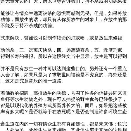
量是无量无边的广大，所以世尊告诉我们，持不杀戒的功德果报
生能够让有情众生远离被杀的恐惧而感到无畏。但是，如果将放
的功德，而放生的话，却只有从你所放生的对象上，在放生的那
远不能及于持不杀戒的功德。
方式来解决，譬如说可以制作续命的灯或幡，或是放生来修福
离劝他杀，三、远离庆快杀，四、远离随喜杀，五、救度刑狱
生得到长寿的果报。所以在这段经文当中显示，放生是可以得到
，并不是只有放生一种才可以达到这些目的。另外还有一个重点
佛人会了解，如果只是为了求取世间福德是不究竟的，终究还是
道，这才是究竟常乐的唯一道路。
打着佛教的招牌，高推放生的功德，号召了许多的信徒共同来进
的鱼虾等水生动物之外，现在可以捕捉的野生禽兽已经很少了，
，都是以现代化的养殖方式所畜养长大的。而且，如果把这些被
机率有多大呢？是否就等于在放死呢？是否会制造许多环境生态
些畜生道在内的一切有情众生都有真如佛性，都是未来佛；也完
人，人死为羊，死死生生互来相噉，恶业俱生穷未来际的这种相