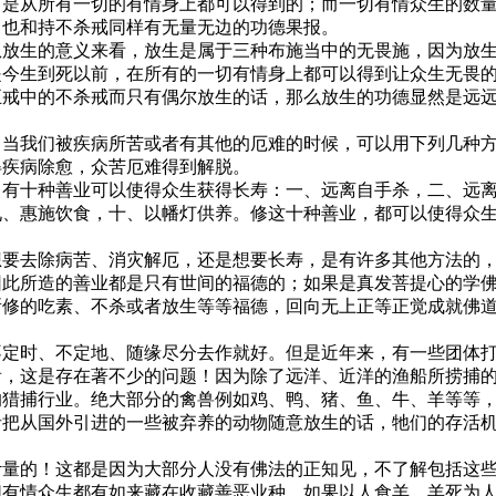
，是从所有一切的有情身上都可以得到的；而一切有情众生的数
，也和持不杀戒同样有无量无边的功德果报。
从放生的意义来看，放生是属于三种布施当中的无畏施，因为放
是今生到死以前，在所有的一切有情身上都可以得到让众生无畏
五戒中的不杀戒而只有偶尔放生的话，那么放生的功德显然是远
：当我们被疾病所苦或者有其他的厄难的时候，可以用下列几种
得疾病除愈，众苦厄难得到解脱。
：有十种善业可以使得众生获得长寿：一、远离自手杀，二、远
九、惠施饮食，十、以幡灯供养。修这十种善业，都可以使得众
想要去除病苦、消灾解厄，还是想要长寿，是有许多其他方法的
因此所造的善业都是只有世间的福德的；如果是真发菩提心的学
所修的吃素、不杀或者放生等等福德，回向无上正等正觉成就佛
不定时、不定地、随缘尽分去作就好。但是近年来，有一些团体
看，这是存在著不少的问题！因为除了远洋、近洋的渔船所捞捕
的猎捕行业。绝大部分的禽兽例如鸡、鸭、猪、鱼、牛、羊等等
者把从国外引进的一些被弃养的动物随意放生的话，牠们的存活
计量的！这都是因为大部分人没有佛法的正知见，不了解包括这
切有情众生都有如来藏在收藏善恶业种，如果以人食羊，羊死为