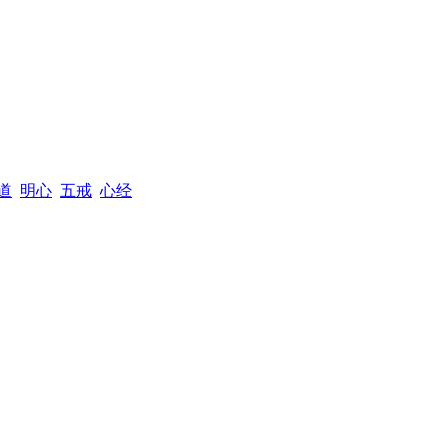
道
明心
五戒
心经