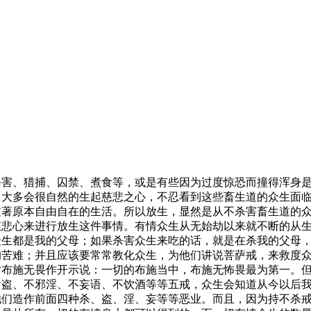
杀害、猎捕、囚禁、煮食等，或是有些因为过度惊恐而撞得浑身
，大多会很自然的生起慈悲之心，不忍看到这些畜生道的众生面
过著原本自由自在的生活。所以放生，显然是从不杀害畜生道的
慈悲心来进行放生这件事情。有情众生从无始劫以来就不断的从
众生都是我的父母；如果杀害众生来吃的话，就是在杀我的父母
的苦难；并且应该要常常教化众生，为他们讲说菩萨戒，来救度
对布施无畏作开示说：一切的布施当中，布施无怖畏最为第一。
偷盗、不邪淫、不妄语、不饮酒等等五戒，众生会知道从今以后
他们造作前面四种杀、盗、淫、妄等等恶业。而且，因为持不杀