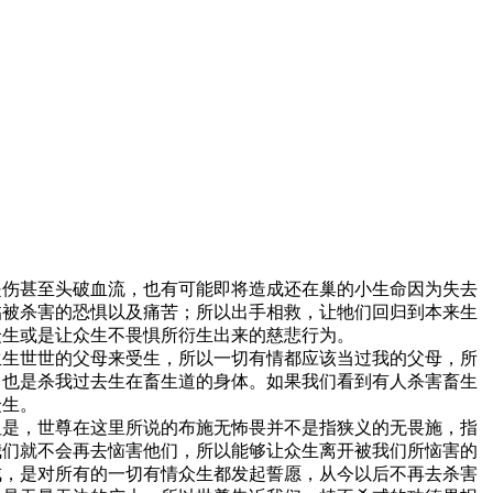
是伤甚至头破血流，也有可能即将造成还在巢的小生命因为失去
临被杀害的恐惧以及痛苦；所以出手相救，让牠们回归到本来生
众生或是让众生不畏惧所衍生出来的慈悲行为。
生生世世的父母来受生，所以一切有情都应该当过我的父母，所
，也是杀我过去生在畜生道的身体。如果我们看到有人杀害畜生
众生。
但是，世尊在这里所说的布施无怖畏并不是指狭义的无畏施，指
我们就不会再去恼害他们，所以能够让众生离开被我们所恼害的
戒，是对所有的一切有情众生都发起誓愿，从今以后不再去杀害