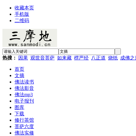
收藏本页
手机版
二维码
热搜：
因果
观世音菩萨
如来藏
楞严经
八正道
烧纸
成佛之
首页
文摘
佛法读书
佛法影音
佛法mp3
电子报刊
图库
下载
修行茶馆
菩萨六度
佛法实修