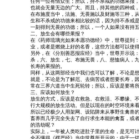
任何一位有情众生；所以，持不杀戒的功德果报
也就会无量无边的广大。而且，持其他的四种戒
在布施度当中，法施、无畏施以及财施等三种，
生和不杀戒的功德来相比较的话，因为持不杀戒
一刻得到无畏的功德；所以，一个人如果没有持
二、放生会有哪些果报？
在《药师琉璃光如来本愿功德经》中，世尊提到
业，或者是燃烧上好的名香，这些方法都可以使
另外，在《分别善恶报应经》当中，世尊开示说
杀，六、放生，七、布施无畏，八、慈恤病人，
长寿的果报的。
同样，从这两部经当中我们也可以了解，不论是
就是，不论是为了解厄、去病苦或者想要长寿，
常在三界六道当中生死轮转；所以，应该是要将
三、应该如何放生？
放生的方式，应该是在救急、在救活、不攀缘、
行大规模的放生活动。但是以现在的时空环境来
所以已经极少人用架网、设陷阱来从事野生禽兽
畜养而几乎完全失去了自行求生本能的禽畜，或
的浩劫呢？
实际上，一年被人类吃进肚子里的生命，是无可
全不懂得《楞严经》当中世尊所开示的：由于一