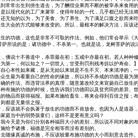
临到常常出生到傍生道去，为了酬偿业果而不断的被宰杀来食用
多是以现代化的工厂来屠宰，使得年轻的一代，几乎都已经无法
！还无知的以为，为了美食、为了养生、为了满足口腹之欲而来
放生大会的方式能够来改变的。所以，最根本的解决方法，应该
生的功德，这也是非常不可取的作法。例如，他们常会举示《大
菩萨所说的是：诸功德中，不杀第一。也就是说，龙树菩萨的说
故，佛说十不善道中，杀罪最在初；五戒中亦最在初。若人种种
命为第一，何以知之？一切世人，甘受刑罚刑残考掠以护寿命。
解自心本性如来藏，是从无始以来就是不生不灭、本来清净的，
为众生最为看重自己的性命的缘故，所以持不杀戒的功德是最为
正确的作法。而违背法界的真理，随意篡改经文来宣扬自己放生
各种布施的功德的时候，也告诉我们功德田以及贫穷田的差异。
施的物品而获得福报。如果布施给畜生，将来会得到百倍之报；
，则都是无量倍之报。
后，应该就不会执著于放生的功德而不肯放舍。也因为人是道器
的家庭当中的弱势孩童们，这样不是更有意义吗？
：我今天是为你们分别各种福田大小的差别，所以说不同对象的
布施给予诸佛，福德是完全相等而没有差别的。
而去随缘真诚的布施，不应该较量布施功德的大小而刻意去造作