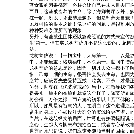
互食噉的因果循环，必将会让自己在未来世去面
而且，这些被畜养的生命，除了海鲜餐厅以外，
在一起。所以，杀业越造越多，但是却毫无自觉
以及可怕的根本之处！像这样的问题，是很难用
种种疑难杂症所苦的现象。
另外，有些放生团体还以篡改经论的方式来宣传放
生’第一。但其实龙树菩萨并不是这么说的，龙树
法。
龙树菩萨说：【一切宝中，人命第一。……以是
中，杀罪最重；诸功德中，不杀第一。世间中惜
龙树菩萨的意思是说，因为一切凡夫众生都不了
惜自己每一期的生命，很害怕会失去生命。也因
之前，应该要先去受持五戒，吃素、不杀，才是
另外，世尊在《优婆塞戒经》当中，在教导我们
得果实；施主的布施也就像这个样子，随著所布
将会得十万倍之报；而布施给初果以上乃至佛陀
所以，如果是有智慧的人，在明白了这个道理之
畜生的身上，不如投注大部分的资源给更有潜力
当然，在这段经文的后面，世尊也有接著提醒说
之心，生起大怜悯来布施给畜生，或者专心恭敬
世尊的意思是说，我们应该要随顺当时的因缘，