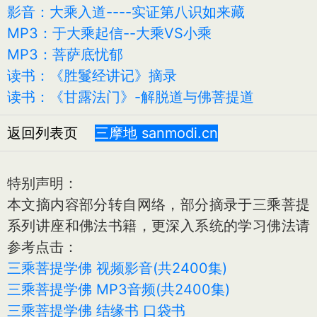
影音：大乘入道----实证第八识如来藏
MP3：于大乘起信--大乘VS小乘
MP3：菩萨底忧郁
读书：《胜鬘经讲记》摘录
读书：《甘露法门》-解脱道与佛菩提道
返回列表页
三摩地 sanmodi.cn
特别声明：
本文摘内容部分转自网络，部分摘录于三乘菩提
系列讲座和佛法书籍，更深入系统的学习佛法请
参考点击：
三乘菩提学佛 视频影音(共2400集)
三乘菩提学佛 MP3音频(共2400集)
三乘菩提学佛 结缘书 口袋书