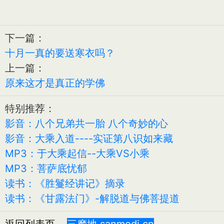
下一篇：
十月一真的要送寒衣吗？
上一篇：
原来这才是真正的学佛
特别推荐：
影音：八个兄弟共一胎 八个奇妙的心
影音：大乘入道----实证第八识如来藏
MP3：于大乘起信--大乘VS小乘
MP3：菩萨底忧郁
读书：《胜鬘经讲记》摘录
读书：《甘露法门》-解脱道与佛菩提道
返回列表页
三摩地 sanmodi.cn