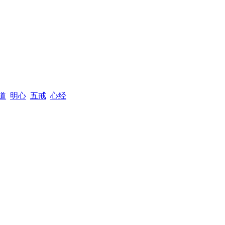
道
明心
五戒
心经