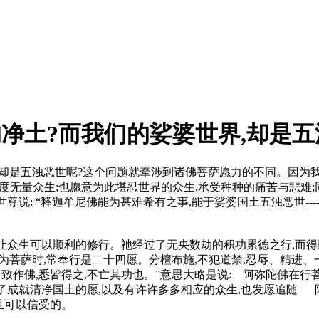
净土?而我们的娑婆世界,却是五
,却是五浊恶世呢?这个问题就牵涉到诸佛菩萨愿力的不同。因为我
广度无量众生;也愿意为此堪忍世界的众生,承受种种的痛苦与悲难
世尊说: “释迦牟尼佛能为甚难希有之事,能于娑婆国土五浊恶世--
,让众生可以顺利的修行。祂经过了无央数劫的积功累德之行,而
陀为菩萨时,常奉行是二十四愿。分檀布施,不犯道禁,忍辱、精进、
自致作佛,悉皆得之,不亡其功也。”意思大略是说: 阿弥陀佛在行
成就清净国土的愿,以及有许许多多相应的众生,也发愿追随 阿
且可以信受的。