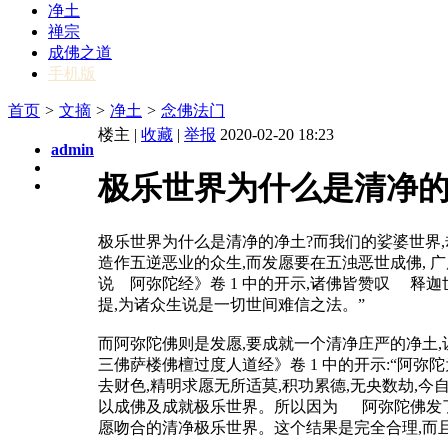
净土
禅宗
成佛之道
手机版
首页
>
文摘
>
净土
>
念佛法门
楼主 |
收藏
|
举报
2020-02-20 18:23
admin
极乐世界为什么是清净的
极乐世界为什么是清净的净土?而我们的娑婆世界
造作五逆恶业的众生,而发愿要在五浊恶世成佛, 
说 阿弥陀经》卷 1 中的开示,诸佛皆赞叹 释迦
提,为诸众生说是一切世间难信之法。”
而阿弥陀佛则是发愿,要成就一个清净庄严的净土
三佛萨楼佛檀过度人道经》卷 1 中的开示:“阿弥
去财色,精明求愿无所适莫,积功累德,无央数劫,今
以成佛及成就极乐世界。所以因为 阿弥陀佛发了
愿吻合的清净极乐世界。这个结果是完全合理,而