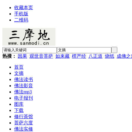
收藏本页
手机版
二维码
热搜：
因果
观世音菩萨
如来藏
楞严经
八正道
烧纸
成佛之
首页
文摘
佛法读书
佛法影音
佛法mp3
电子报刊
图库
下载
修行茶馆
菩萨六度
佛法实修