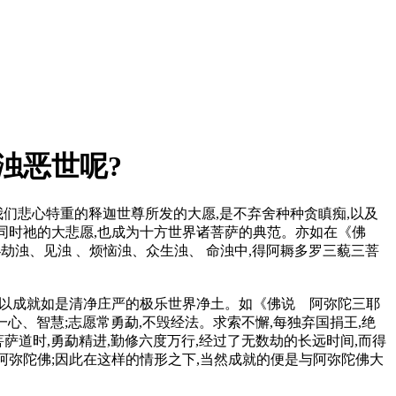
浊恶世呢?
们悲心特重的释迦世尊所发的大愿,是不弃舍种种贪瞋痴,以及
;同时祂的大悲愿,也成为十方世界诸菩萨的典范。亦如在《佛
--劫浊、见浊 、烦恼浊、众生浊、 命浊中,得阿耨多罗三藐三菩
得以成就如是清净庄严的极乐世界净土。如《佛说 阿弥陀三耶
一心、智慧;志愿常勇勐,不毁经法。求索不懈,每独弃国捐王,绝
菩萨道时,勇勐精进,勤修六度万行,经过了无数劫的长远时间,而得
弥陀佛;因此在这样的情形之下,当然成就的便是与阿弥陀佛大